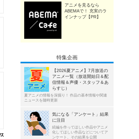
アニメを見るなら
ABEMAで！ 充実のラ
インナップ【PR】
特集企画
【2026夏アニメ】7月放送の
アニメ一覧（放送開始日＆配
信情報＆声優・スタッフ＆あ
らすじ）
夏アニメの情報を深掘り！ 作品の基本情報や関連
ニュースを随時更新
気になる「アンケート」結果
に注目
続編を作ってほしい作品やアニメ
化してほしい作品などについてア
ンケート、その結果を公開