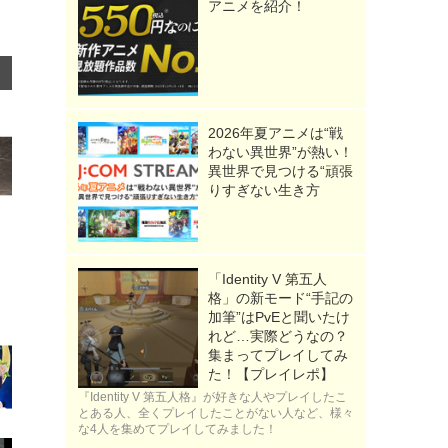
アニメを紹介！
2026年夏アニメは“戦
わない異世界”が熱い！
異世界で見つける“頑張
りすぎない生き方
「Identity V 第五人
格」の新モード“手記の
加筆”はPvEと聞いたけ
れど…実際どうなの？
集まってプレイしてみ
た！【プレイレポ】
『Identity V 第五人格』が好きな人やプレイしたこ
とある人、全くプレイしたことがない人など、様々
な4人を集めてプレイしてみました！