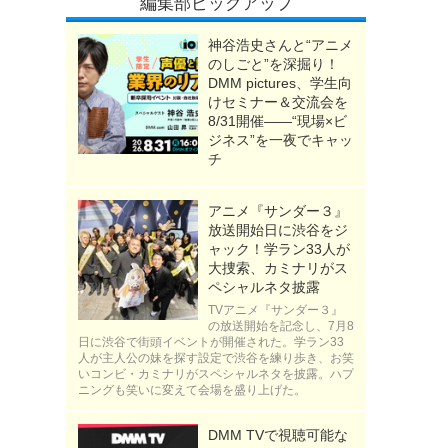
編集部ピックアップ
神谷浩史さんと“アニメ
のしごと”を深掘り！
DMM pictures、学生向
けセミナー＆交流会を
8/31開催――“現場×ビ
ジネス”を一夜でキャッ
チ
アニメ『サンダー３』
放送開始日に渋谷をジ
ャック！学ラン33人が
大捜索、カミナリがス
ペシャルネタ披露
TVアニメ『サンダー３』
の放送開始を記念し、7月8
日に渋谷で街頭イベントが開催された。学ラン33
人が主人公の妹を探す設定で渋谷を練り歩き、お笑
いコンビ・カミナリがスペシャルネタを披露。ハプ
ニングも笑いに変えて会場を盛り上げた。
DMM TVで視聴可能な