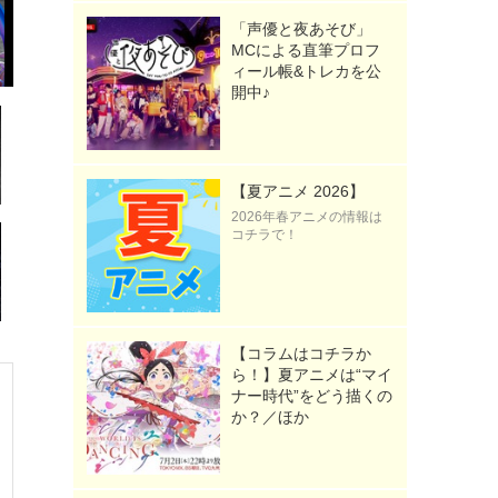
「声優と夜あそび」
MCによる直筆プロフ
ィール帳&トレカを公
開中♪
【夏アニメ 2026】
2026年春アニメの情報は
コチラで！
【コラムはコチラか
ら！】夏アニメは“マイ
ナー時代”をどう描くの
か？／ほか