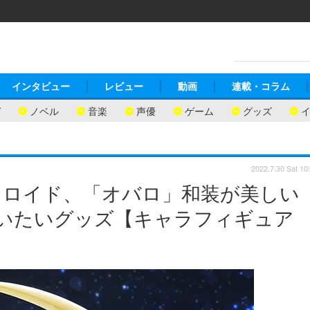
インタビュー
レビュー
動画
連載・コラム
ガ
ノベル
音楽
声優
ゲーム
グッズ
2022.7.30 Sat 10
ニャ＆ロイド、「オバロ」和装が美しい
買いたいグッズ【キャラフィギュア