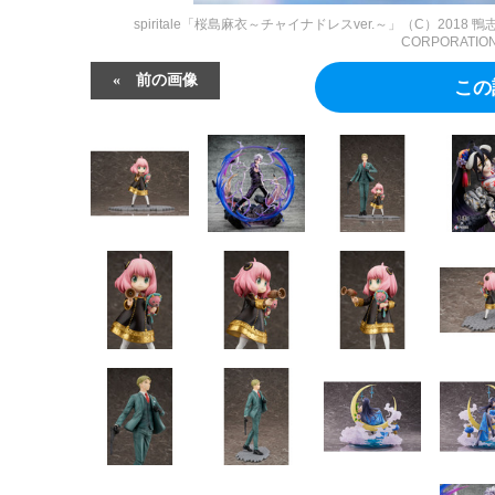
spiritale「桜島麻衣～チャイナドレスver.～」（C）2018 
CORPORATION
前の画像
この