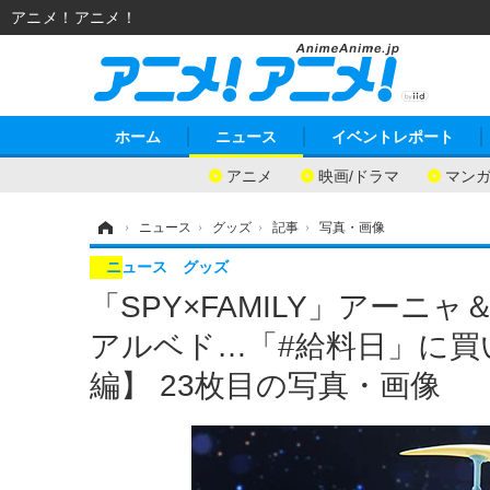
アニメ！アニメ！
ホーム
ニュース
イベントレポート
アニメ
映画/ドラマ
マン
ホーム
›
ニュース
›
グッズ
›
記事
›
写真・画像
ニュース
グッズ
「SPY×FAMILY」アー
アルベド…「#給料日」に
編】 23枚目の写真・画像