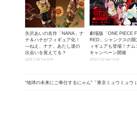
矢沢あいの名作「NANA」ナ
劇場版「ONE PIECE F
ナ＆ハチがフィギュア化！
RED」シャンクスの限
―ねえ、ナナ。あたし達の
ィギュアも登場！ナム
出会いを覚えてる？
キャンペーン開催
2022.7.26 Tue 8:00
2022.7.23 Sat 13:00
“地球の未来にご奉仕するにゃん”「東京ミュウミュウ