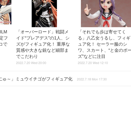
ILM
「オーバーロード」戦闘メ
「それでも歩は寄せてく
定フ
イド“プレアデス”の1人、シ
る」八乙女うるし、フィギ
コで
ズがフィギュア化！ 重厚な
ュア化！ セーラー服のシ
質感や大きな銃など細部ま
ワ、スカート、“と金のポ
でこだわり
ズ”などに注目
2022.7.20 Wed 20:00
2022.7.20 Wed 12:10
 にゅ～」ミュウイチゴがフィギュア化
2022.7.18 Mon 17:30