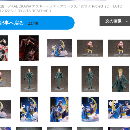
鴨志田一／KADOKAWA アスキー・メディアワークス／青ブタ Project（C）TAITO
 2022 ALL RIGHTS RESERVED.
次の画像
記事へ戻る
23/48