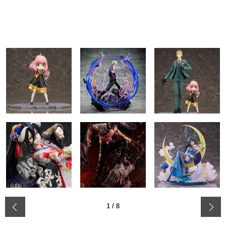
‹
1
/
8