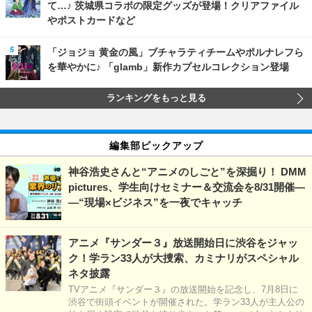
て…♪ 茨城県コラボの限定グッズが登場！クリアファイル
やポストカードなど
「ジョジョ 黄金の風」ブチャラティチームやポルナレフら
を華やかに♪ 「glamb」新作カプセルコレクション登場
ランキングをもっと見る
編集部ピックアップ
神谷浩史さんと“アニメのしごと”を深掘り！ DMM
pictures、学生向けセミナー＆交流会を8/31開催―
―“現場×ビジネス”を一夜でキャッチ
アニメ『サンダー３』放送開始日に渋谷をジャッ
ク！学ラン33人が大捜索、カミナリがスペシャル
ネタ披露
TVアニメ『サンダー３』の放送開始を記念し、7月8日に
渋谷で街頭イベントが開催された。学ラン33人が主人公の