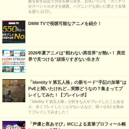
妹を探す設定で渋谷を練り歩き、お笑いコンビ・カミナリ
がスペシャルネタを披露。ハプニングも笑いに変えて会場
を盛り上げた。
DMM TVで視聴可能なアニメを紹介！
2026年夏アニメは“戦わない異世界”が熱い！ 異世
界で見つける“頑張りすぎない生き方
「Identity V 第五人格」の新モード“手記の加筆”は
PvEと聞いたけれど…実際どうなの？集まってプ
レイしてみた！【プレイレポ】
『Identity V 第五人格』が好きな人やプレイしたことある
人、全くプレイしたことがない人など、様々な4人を集め
てプレイしてみました！
「声優と夜あそび」MCによる直筆プロフィール帳