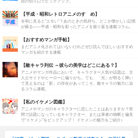
自の切り口でピックアップ。
【平成・昭和レトロアニメのすゝめ】
令和に見ると“エモい”？あのときの気持ち、どこか懐かしい記憶
が蘇る――平成・昭和を彩ったアニメを振り返る連載コラム。
【おすすめマンガ手帖】
まだアニメ化されてはいないけれどぜひ読んでほしいおすすめ
マンガを紹介する連載
【敵キャラ列伝 ～彼らの美学はどこにある？】
アニメやマンガ作品において、キャラクター人気や話題は、主
人公サイドやヒーローに偏りがち。でも、「光」が明るく輝い
て見えるのは「影」の存在があってこそ。敵キャラの魅力に迫
るコラム連載。
【私のイケメン図鑑】
アニメやマンガのキャラクターに恋したことはありますか？世
間で話題になっているキャラクター、または筆者の独断と偏見
で“イケメン”をピックアップ！ イケメンの魅力をご紹介♪