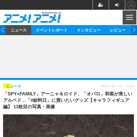
CL
ム
ニュース
イベントレポート
インタビュー
レビュー
ニュース
アニメ
映画/ドラマ
イベントレポート
マンガ
ノベル
アニメ
映画
インタビュー
音楽
声優
ライブ
舞台
スタッフ
声優
レビュー
2022.7.30（土） 10:30
ニュース
「SPY×FAMILY」アーニャ＆ロイド、「オバロ」和装が美しい
ゲーム
グッズ
海外イベント
ビジネス
俳優・タレント
アーティスト
アニメ
実写
動画
アルベド…「#給料日」に買いたいグッズ【キャラフィギュア
イベント
海外
編】 13枚目の写真・画像
ビジネス
書評
イベント
アニメ
映画/ドラマ
連載・コラム
ゲーム
座談会
アニメ！アニメ！TV
ABEMA Cafe