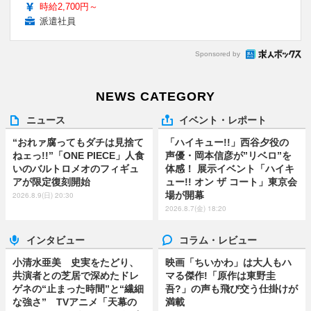
時給2,700円～
派遣社員
Sponsored by
NEWS CATEGORY
ニュース
イベント・レポート
“おれァ腐ってもダチは見捨て
「ハイキュー!!」西谷夕役の
ねェっ!!”「ONE PIECE」人食
声優・岡本信彦が”リベロ”を
いのバルトロメオのフィギュ
体感！ 展示イベント「ハイキ
アが限定復刻開始
ュー!! オン ザ コート」東京会
場が開幕
2026.8.9(日) 20:30
2026.8.7(金) 18:20
インタビュー
コラム・レビュー
小清水亜美 史実をたどり、
映画「ちいかわ」は大人もハ
共演者との芝居で深めたドレ
マる傑作!「原作は東野圭
ゲネの“止まった時間”と“繊細
吾?」の声も飛び交う仕掛けが
な強さ” TVアニメ「天幕の
満載