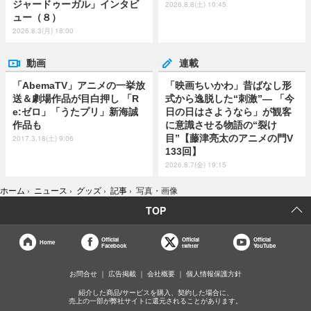
ジャードゥーガル」インタビ
2026.8.8(土) 10:45
ュー（８）
2026.8.3(月) 18:00
動画
連載
「AbemaTV」アニメの一挙放
「映画ちいかわ」昔ばなし形
送＆劇場作品が目白押し 「R
式から逸脱した“刺激”― 「今
e:ゼロ」「うたプリ」新海誠
日の日はさようなら」が観客
作品も
に意識させる物語の“裂け
目”【藤津亮太のアニメの門V
2017.3.18(土) 9:06
133回】
2026.8.7(金) 19:15
ホーム
›
ニュース
›
グッズ
›
記事
›
写真・画像
TOP
Official
Official
Official
Home
Facebook
twitter
YouTube
お問合せ
広告掲載
会社概要
個人情報保護方針
紹介した商品/サービスを購入、契約した場合に、
売上の一部が弊社サイトに還元されることがあります。