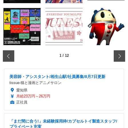
‹
1
/
12
美容師・アシスタント/相生山駅/社員募集/8月7日更新
tissue-猫と漫画とアニメサロン
愛知県
月給23万円～26万円
正社員
「まだ間に合う!」未経験採用枠/カプセルトイ製造スタッフ/
プライベート充実