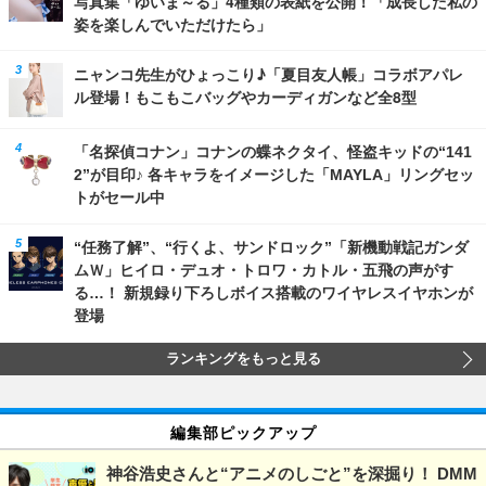
写真集「ゆいま～る」4種類の表紙を公開！「成長した私の
姿を楽しんでいただけたら」
ニャンコ先生がひょっこり♪「夏目友人帳」コラボアパレ
ル登場！もこもこバッグやカーディガンなど全8型
「名探偵コナン」コナンの蝶ネクタイ、怪盗キッドの“141
2”が目印♪ 各キャラをイメージした「MAYLA」リングセッ
トがセール中
“任務了解”、“行くよ、サンドロック”「新機動戦記ガンダ
ムＷ」ヒイロ・デュオ・トロワ・カトル・五飛の声がす
る…！ 新規録り下ろしボイス搭載のワイヤレスイヤホンが
登場
ランキングをもっと見る
編集部ピックアップ
神谷浩史さんと“アニメのしごと”を深掘り！ DMM