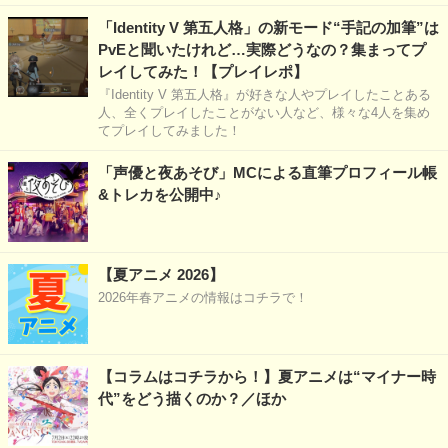
「Identity V 第五人格」の新モード“手記の加筆”は
PvEと聞いたけれど…実際どうなの？集まってプ
レイしてみた！【プレイレポ】
『Identity V 第五人格』が好きな人やプレイしたことある
人、全くプレイしたことがない人など、様々な4人を集め
てプレイしてみました！
「声優と夜あそび」MCによる直筆プロフィール帳
&トレカを公開中♪
【夏アニメ 2026】
2026年春アニメの情報はコチラで！
【コラムはコチラから！】夏アニメは“マイナー時
代”をどう描くのか？／ほか