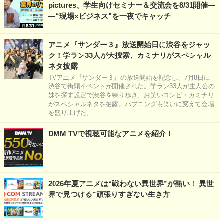
pictures、学生向けセミナー＆交流会を8/31開催―
―“現場×ビジネス”を一夜でキャッチ
アニメ『サンダー３』放送開始日に渋谷をジャッ
ク！学ラン33人が大捜索、カミナリがスペシャル
ネタ披露
TVアニメ『サンダー３』の放送開始を記念し、7月8日に
渋谷で街頭イベントが開催された。学ラン33人が主人公の
妹を探す設定で渋谷を練り歩き、お笑いコンビ・カミナリ
がスペシャルネタを披露。ハプニングも笑いに変えて会場
を盛り上げた。
DMM TVで視聴可能なアニメを紹介！
2026年夏アニメは“戦わない異世界”が熱い！ 異世
界で見つける“頑張りすぎない生き方