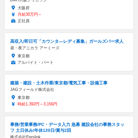
大阪府
月給30万円～
正社員
高収入/即日可「カウンタ―レディ募集」ガールズバー求人
昼・夜アニカラ アーミーズ
東京都
アルバイト・パート
建築・建設・土木作業/東京都/電気工事・設備工事
JAGフィールド株式会社
東京都
時給1,392円～3,156円
事務/営業事務/PC・データ入力 急募 建設会社の事務スタッ
フ 土日休み/年休120日/賞与2回
株式会社Perslink