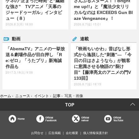
ゲネの“止まった時間”と“繊細
さんぶるスターズ！！Bright
な強さ” TVアニメ「天幕の
me up!!』と『魔法少女リリ
ジャードゥーガル」インタビ
カルなのは EXCEEDS Gun Bl
ュー（８）
aze Vengeance』！
2026.8.3(月) 18:00
2026.8.7(金) 15:01
動画
連載
「AbemaTV」アニメの一挙放
「映画ちいかわ」昔ばなし形
送＆劇場作品が目白押し 「R
式から逸脱した“刺激”― 「今
e:ゼロ」「うたプリ」新海誠
日の日はさようなら」が観客
作品も
に意識させる物語の“裂け
目”【藤津亮太のアニメの門V
2017.3.18(土) 9:06
133回】
2026.8.7(金) 19:15
ホーム
›
ニュース
›
イベント
›
記事
›
写真・画像
TOP
Official
Official
Official
Home
Facebook
twitter
YouTube
お問合せ
広告掲載
会社概要
個人情報保護方針