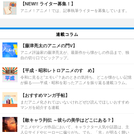
【NEW!! ライター募集！】
アニメ！アニメ！では、記事執筆ライターを募集しています。
連載コラム
【藤津亮太のアニメの門V】
アニメ評論家の藤津亮太が、最新作から懐かしの作品まで、独
自の切り口でピックアップ。
【平成・昭和レトロアニメのすゝめ】
令和に見ると“エモい”？あのときの気持ち、どこか懐かしい記憶
が蘇る――平成・昭和を彩ったアニメを振り返る連載コラム。
【おすすめマンガ手帖】
まだアニメ化されてはいないけれどぜひ読んでほしいおすすめ
マンガを紹介する連載
【敵キャラ列伝 ～彼らの美学はどこにある？】
アニメやマンガ作品において、キャラクター人気や話題は、主
人公サイドやヒーローに偏りがち。でも、「光」が明るく輝い