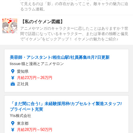
て見えるのは「影」の存在があってこそ。敵キャラの魅力に迫
るコラム連載。
【私のイケメン図鑑】
アニメやマンガのキャラクターに恋したことはありますか？世
間で話題になっているキャラクター、または筆者の独断と偏見
で“イケメン”をピックアップ！ イケメンの魅力をご紹介♪
美容師・アシスタント/相生山駅/社員募集/8月7日更新
tissue-猫と漫画とアニメサロン
愛知県
月給23万円～26万円
正社員
「まだ間に合う!」未経験採用枠/カプセルトイ製造スタッフ/
プライベート充実
Yts株式会社
東京都
月給28万円～50万円