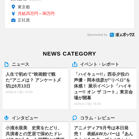
東京都
月給25万円～36万円
正社員
Sponsored by
NEWS CATEGORY
ニュース
イベント・レポート
人生で初めて“映画館で観
「ハイキュー!!」西谷夕役の
た”アニメは？ アンケート〆
声優・岡本信彦が”リベロ”を
切は8月13日
体感！ 展示イベント「ハイキ
ュー!! オン ザ コート」東京会
2026.8.7(金) 19:50
場が開幕
2026.8.7(金) 18:20
インタビュー
コラム・レビュー
小清水亜美 史実をたどり、
アニメディア9月号は本日発
共演者との芝居で深めたドレ
売！ 表紙&Wカバーは『あん