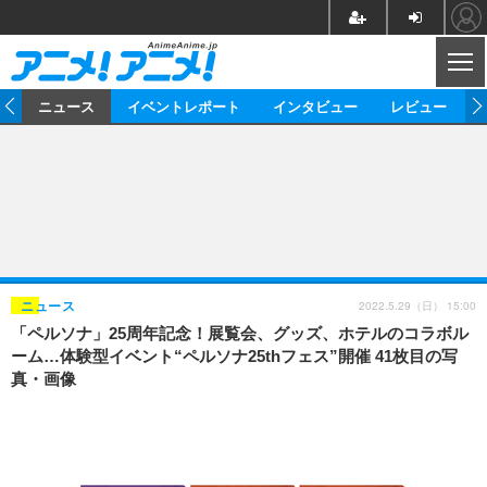
CL
ム
ニュース
イベントレポート
インタビュー
レビュー
ニュース
アニメ
映画/ドラマ
イベントレポート
マンガ
ノベル
アニメ
映画
インタビュー
音楽
声優
ライブ
舞台
スタッフ
声優
レビュー
2022.5.29（日） 15:00
ニュース
「ペルソナ」25周年記念！展覧会、グッズ、ホテルのコラボル
ゲーム
グッズ
海外イベント
ビジネス
俳優・タレント
アーティスト
アニメ
実写
動画
ーム…体験型イベント“ペルソナ25thフェス”開催 41枚目の写
イベント
海外
真・画像
ビジネス
書評
イベント
アニメ
映画/ドラマ
連載・コラム
ゲーム
座談会
アニメ！アニメ！TV
ABEMA Cafe