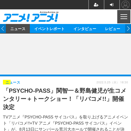
CL
ム
ニュース
イベントレポート
インタビュー
レビュー
ニュース
アニメ
映画/ドラマ
イベントレポート
マンガ
ノベル
アニメ
映画
インタビュー
音楽
声優
ライブ
舞台
スタッフ
声優
レビュー
2022.5.25（水） 18:30
ニュース
「PSYCHO-PASS」関智一＆野島健児が生コメ
ゲーム
グッズ
海外イベント
ビジネス
俳優・タレント
アーティスト
アニメ
実写
動画
ンタリー＋トークショー！「リバコメ!!」開催
イベント
海外
ビジネス
書評
イベント
アニメ
映画/ドラマ
連載・コラム
決定
ゲーム
座談会
アニメ！アニメ！TV
ABEMA Cafe
TVアニメ『PSYCHO-PASS サイコパス』を取り上げるアニメイベン
ト「リバコメ!!×TV アニメ『PSYCHO-PASS サイコパス』イベン
ト」が、8月13日にサンパール荒川大ホールで開催されることが決