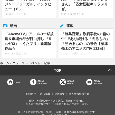
ジャードゥーガル」インタビ
せん」「乙女怪獣キャラメリ
ュー（８）
ゼ」
2026.8.3(月) 18:00
2026.8.6(木) 17:50
動画
連載
「AbemaTV」アニメの一挙放
「淡島百景」歌劇学校の“箱の
送＆劇場作品が目白押し 「R
中”であり続ける「去るもの」
e:ゼロ」「うたプリ」新海誠
「見送るもの」の景色【藤津
作品も
亮太のアニメの門V 132回】
2017.3.18(土) 9:06
2026.7.12(日) 12:20
ホーム
›
ニュース
›
イベント
›
記事
TOP
Official
Official
Official
Home
Facebook
twitter
YouTube
お問合せ
広告掲載
会社概要
個人情報保護方針
紹介した商品/サービスを購入、契約した場合に、
売上の一部が弊社サイトに還元されることがあります。
当サイトに掲載の記事・見出し・写真・画像の無断転載を禁じます。