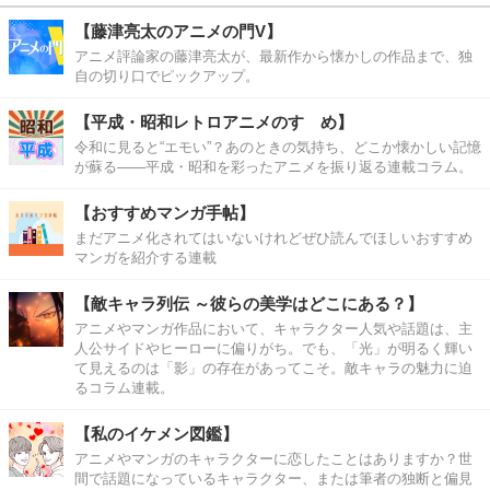
【藤津亮太のアニメの門V】
アニメ評論家の藤津亮太が、最新作から懐かしの作品まで、独
自の切り口でピックアップ。
【平成・昭和レトロアニメのすゝめ】
令和に見ると“エモい”？あのときの気持ち、どこか懐かしい記憶
が蘇る――平成・昭和を彩ったアニメを振り返る連載コラム。
【おすすめマンガ手帖】
まだアニメ化されてはいないけれどぜひ読んでほしいおすすめ
マンガを紹介する連載
【敵キャラ列伝 ～彼らの美学はどこにある？】
アニメやマンガ作品において、キャラクター人気や話題は、主
人公サイドやヒーローに偏りがち。でも、「光」が明るく輝い
て見えるのは「影」の存在があってこそ。敵キャラの魅力に迫
るコラム連載。
【私のイケメン図鑑】
アニメやマンガのキャラクターに恋したことはありますか？世
間で話題になっているキャラクター、または筆者の独断と偏見