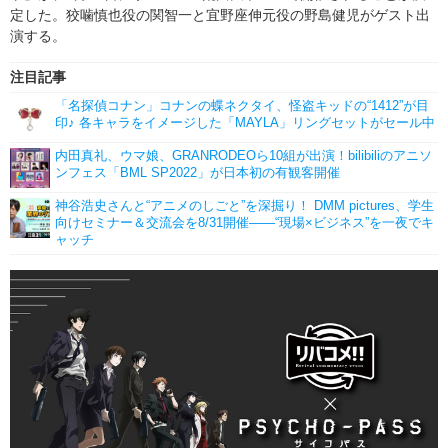
定した。狡噛慎也役の関智一と宜野座伸元役の野島健児がゲスト出
演する。
注目記事
「名探偵コナン」コナンの蝶ネクタイ、怪盗キッドの“1412”が目
印♪ 各キャラをイメージした「MAYLA」リングセットがセール中
内田真礼、ウマ娘、GRANRODEOら10組が出演！bilibiliのアニソ
ンフェス「BML SP2022」が日本初の有観客開催
神谷浩史さんと“アニメのしごと”を深掘り！ DMM pictures、学生
向けセミナー＆交流会を8/31開催――“現場×ビジネス”を一夜でキ
ャッチ