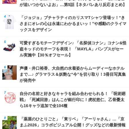
が追いつかないよお」…第5話【ネタバレあり反応まとめ】
「ジョジョ」ブチャラティのカリスマTシャツ登場ッ！“き
さまにオレの心は永遠にわかるまいッ！”や感動のクライマ
ックスをデザイン
可愛すぎるモチーフデザイン♪ 「名探偵コナン」コナン&怪
盗キッドのモチーフを表現！ 「MAYLA」パンプスがセー
ル実施中【30％オフセール】
声優・井口裕香、大自然の水着姿からムーディーなホテル
まで…♪ グラマラス＆妖艶な“今”を切り取り！3冊目写真集
が発売中
自分の名前と好きなキャラを組み合わせられる！ 「呪術廻
戦」「死滅回游」はんこが銀行印に！虎杖悠仁、乙骨憂太
ら16キャラ追加で全104種
「薬屋のひとりごと」「東リベ」「アーリャさん」…「京
まふ2026」コラボビジュアル公開！グッズなどの最新情報