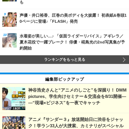
も
声優・井口裕香、圧巻の美ボディを大披露！ 初表紙&巻頭1
0ページに登場♪「FLASH」発売
水着姿が美しい…♪ 「仮面ライダーリバイス」アギレラ／
夏木花役で一躍ブレーク！ 俳優・椛島光の2nd写真集が予
約開始
ランキングをもっと見る
編集部ピックアップ
神谷浩史さんと“アニメのしごと”を深掘り！ DMM
pictures、学生向けセミナー＆交流会を8/31開催―
―“現場×ビジネス”を一夜でキャッチ
アニメ『サンダー３』放送開始日に渋谷をジャッ
ク！学ラン33人が大捜索、カミナリがスペシャル