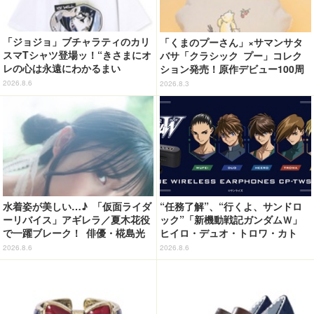
「ジョジョ」ブチャラティのカリ
「くまのプーさん」×サマンサタ
スマTシャツ登場ッ！“きさまにオ
バサ「クラシック プー」コレク
レの心は永遠にわかるまい
ション発売！原作デビュー100周
ッ！”や感動のクライマックスを
年記念でハンドバッグや財布など
2026.8.6
2026.8.3
デザイン
全6種が登場
水着姿が美しい…♪ 「仮面ライダ
“任務了解”、“行くよ、サンドロ
ーリバイス」アギレラ／夏木花役
ック”「新機動戦記ガンダムＷ」
で一躍ブレーク！ 俳優・椛島光
ヒイロ・デュオ・トロワ・カト
の2nd写真集が予約開始
ル・五飛の声がする…！ 新規録
2026.8.6
2026.8.6
り下ろしボイス搭載のワイヤレス
イヤホンが登場