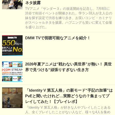
ネタ披露
TVアニメ『サンダー３』の放送開始を記念し、7月8日に
渋谷で街頭イベントが開催された。学ラン33人が主人公の
妹を探す設定で渋谷を練り歩き、お笑いコンビ・カミナリ
がスペシャルネタを披露。ハプニングも笑いに変えて会場
を盛り上げた。
DMM TVで視聴可能なアニメを紹介！
2026年夏アニメは“戦わない異世界”が熱い！ 異世
界で見つける“頑張りすぎない生き方
「Identity V 第五人格」の新モード“手記の加筆”は
PvEと聞いたけれど…実際どうなの？集まってプ
レイしてみた！【プレイレポ】
『Identity V 第五人格』が好きな人やプレイしたことある
人、全くプレイしたことがない人など、様々な4人を集め