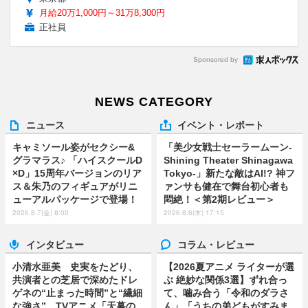
月給20万1,000円～31万8,300円
正社員
Sponsored by
NEWS CATEGORY
ニュース
イベント・レポート
キャミソール姿がセクシー&
「美少女戦士セーラームーン-
グラマラス♪ 「ハイスクールD
Shining Theater Shinagawa
×D」15周年バージョンのリア
Tokyo-」新たな敵はAI!? 神フ
ス＆朱乃のフィギュアがリニ
ァンサも健在で舞台初心者も
ューアルパッケージで登場！
悶絶！＜第2期レビュー＞
2026.8.7(金) 8:00
2026.8.6(木) 17:15
インタビュー
コラム・レビュー
小清水亜美 史実をたどり、
【2026夏アニメ ライターが選
共演者との芝居で深めたドレ
ぶ 絶妙な関係3選】ずれ合っ
ゲネの“止まった時間”と“繊細
て、噛み合う「令和のダラさ
な強さ” TVアニメ「天幕の
ん」「うちの弟どもがすみま