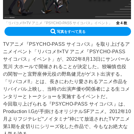
「リバコメ!!×TV アニメ『PSYCHO-PASS サイコパス』イベント」
全 4 枚
写真をすべて見る
TVアニメ『PSYCHO-PASS サイコパス』を取り上げるア
ニメイベント「リバコメ!!×TV アニメ『PSYCHO-PASS
サイコパス』イベント」が、2022年8月13日にサンパール
荒川 大ホールで開催されることが決定した。狡噛慎也役
の関智一と宜野座伸元役の野島健児がゲスト出演する。
「リバコメ!!」とは、長きにわたり愛されるアニメ作品を
リバイバル上映し、当時の出演声優や関係者による生コメ
ンタリーとトークショーを実施するイベントだ。
今回取り上げられる『PSYCHO-PASS サイコパス』は、
Production I.Gが手掛けるオリジナルSFアニメ。2012年10
月よりフジテレビ“ノイタミナ”枠にて放送されたTVアニメ
第1期を皮切りにシリーズ化した作品で、今もなお絶大な
人気を誇る。