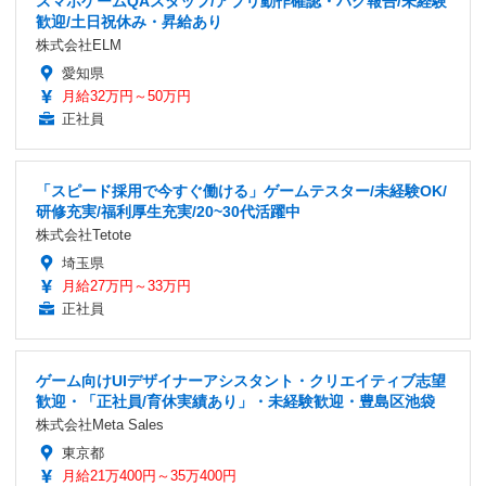
スマホゲームQAスタッフ/アプリ動作確認・バグ報告/未経験
歓迎/土日祝休み・昇給あり
株式会社ELM
愛知県
月給32万円～50万円
正社員
「スピード採用で今すぐ働ける」ゲームテスター/未経験OK/
研修充実/福利厚生充実/20~30代活躍中
株式会社Tetote
埼玉県
月給27万円～33万円
正社員
ゲーム向けUIデザイナーアシスタント・クリエイティブ志望
歓迎・「正社員/育休実績あり」・未経験歓迎・豊島区池袋
株式会社Meta Sales
東京都
月給21万400円～35万400円