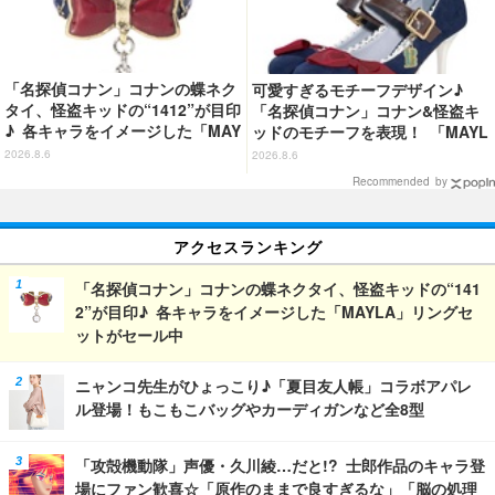
「名探偵コナン」コナンの蝶ネク
可愛すぎるモチーフデザイン♪
タイ、怪盗キッドの“1412”が目印
「名探偵コナン」コナン&怪盗キ
♪ 各キャラをイメージした「MAY
ッドのモチーフを表現！ 「MAYL
LA」リングセットがセール中
A」パンプスがセール実施中【3
2026.8.6
2026.8.6
0％オフセール】
Recommended by
アクセスランキング
「名探偵コナン」コナンの蝶ネクタイ、怪盗キッドの“141
2”が目印♪ 各キャラをイメージした「MAYLA」リングセ
ットがセール中
ニャンコ先生がひょっこり♪「夏目友人帳」コラボアパレ
ル登場！もこもこバッグやカーディガンなど全8型
「攻殻機動隊」声優・久川綾…だと!? 士郎作品のキャラ登
場にファン歓喜☆「原作のままで良すぎるな」「脳の処理