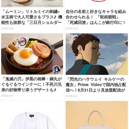
「ムーミン」リトルミイの刺繍×
自分の名前と好きなキャラを組み
水玉柄で大人可愛さをプラス♪ 機
合わせられる！ 「呪術廻戦」
能性も抜群な「三日月ショルダー
「死滅回游」はんこが銀行印に！
バッグ」が新登場
虎杖悠仁、乙骨憂太ら16キャラ追
2026.8.6
2026.8.6
加で全104種
「鬼滅の刃」伊黒の相棒・鏑丸が
「閃光のハサウェイ キルケーの
ぐるぐるウインナーに！不死川兄
魔女」Prime Videoで国内独占配
弟の好物寄り添うデザートも♪
信へ！8月31日より見放題配信が
「ジョイフル」コラボ第3弾・第4
スタート
2026.8.4
2026.8.4
弾決定【8月18日～】