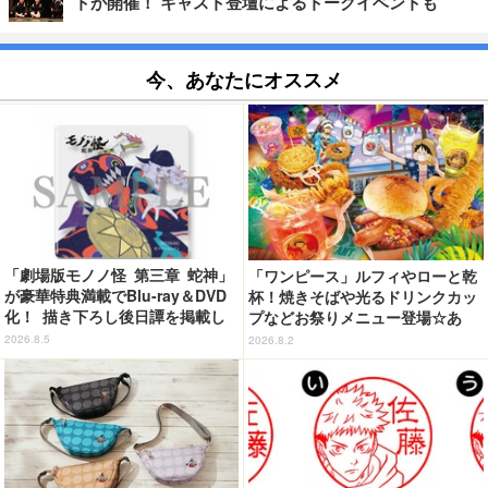
トが開催！ キャスト登壇によるトークイベントも
今、あなたにオススメ
「劇場版モノノ怪 第三章 蛇神」
「ワンピース」ルフィやローと乾
が豪華特典満載でBlu-ray＆DVD
杯！焼きそばや光るドリンクカッ
化！ 描き下ろし後日譚を掲載し
プなどお祭りメニュー登場☆あ
たブックレットなど
の“麦わら帽子”もグッズ化!? 【U
2026.8.5
2026.8.2
SJ「ワンピース・プレミア・サマ
ー」が開幕】