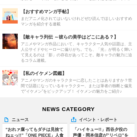
【おすすめマンガ手帖】
まだアニメ化されてはいないけれどぜひ読んでほしいおすすめ
マンガを紹介する連載
【敵キャラ列伝 ～彼らの美学はどこにある？】
アニメやマンガ作品において、キャラクター人気や話題は、主
人公サイドやヒーローに偏りがち。でも、「光」が明るく輝い
て見えるのは「影」の存在があってこそ。敵キャラの魅力に迫
るコラム連載。
【私のイケメン図鑑】
アニメやマンガのキャラクターに恋したことはありますか？世
間で話題になっているキャラクター、または筆者の独断と偏見
で“イケメン”をピックアップ！ イケメンの魅力をご紹介♪
NEWS CATEGORY
ニュース
イベント・レポート
“おれァ腐ってもダチは見捨て
「ハイキュー!!」西谷夕役の
ねェっ!!”「ONE PIECE」人食
声優・岡本信彦が”リベロ”を