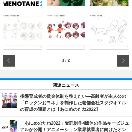
‹
1
/
2
関連ニュース
指導育成者の賃金体制を整えたい―高齢者が主人公の
「ロックンおヨネ」を制作した老舗会社スタジオエル
の育成の課題とは【あにめのたね2022】
「あにめのたね2022」受託制作4団体の作品キービジュ
アルが公開！アニメーション業界就業者に向けたオン