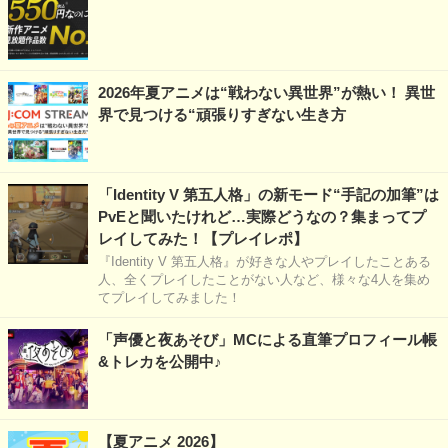
2026年夏アニメは“戦わない異世界”が熱い！ 異世
界で見つける“頑張りすぎない生き方
「Identity V 第五人格」の新モード“手記の加筆”は
PvEと聞いたけれど…実際どうなの？集まってプ
レイしてみた！【プレイレポ】
『Identity V 第五人格』が好きな人やプレイしたことある
人、全くプレイしたことがない人など、様々な4人を集め
てプレイしてみました！
「声優と夜あそび」MCによる直筆プロフィール帳
&トレカを公開中♪
【夏アニメ 2026】