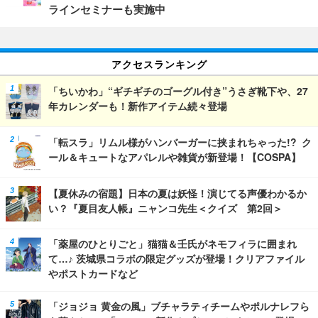
ラインセミナーも実施中
アクセスランキング
「ちいかわ」“ギチギチのゴーグル付き”うさぎ靴下や、27
年カレンダーも！新作アイテム続々登場
「転スラ」リムル様がハンバーガーに挟まれちゃった!? ク
ール＆キュートなアパレルや雑貨が新登場！【COSPA】
【夏休みの宿題】日本の夏は妖怪！演じてる声優わかるか
い？『夏目友人帳』ニャンコ先生＜クイズ 第2回＞
「薬屋のひとりごと」猫猫＆壬氏がネモフィラに囲まれ
て…♪ 茨城県コラボの限定グッズが登場！クリアファイル
やポストカードなど
「ジョジョ 黄金の風」ブチャラティチームやポルナレフら