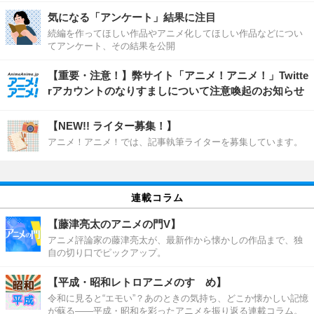
気になる「アンケート」結果に注目
続編を作ってほしい作品やアニメ化してほしい作品などについ
てアンケート、その結果を公開
【重要・注意！】弊サイト「アニメ！アニメ！」Twitte
rアカウントのなりすましについて注意喚起のお知らせ
【NEW!! ライター募集！】
アニメ！アニメ！では、記事執筆ライターを募集しています。
連載コラム
【藤津亮太のアニメの門V】
アニメ評論家の藤津亮太が、最新作から懐かしの作品まで、独
自の切り口でピックアップ。
【平成・昭和レトロアニメのすゝめ】
令和に見ると“エモい”？あのときの気持ち、どこか懐かしい記憶
が蘇る――平成・昭和を彩ったアニメを振り返る連載コラム。