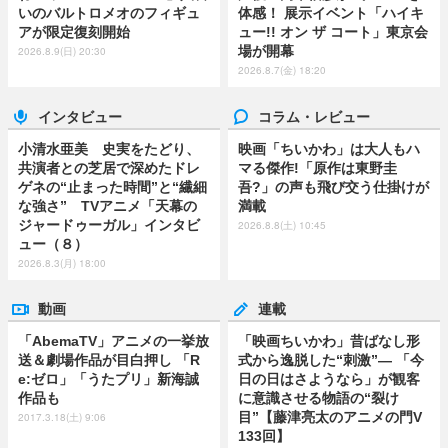
いのバルトロメオのフィギュ
体感！ 展示イベント「ハイキ
アが限定復刻開始
ュー!! オン ザ コート」東京会
場が開幕
2026.8.9(日) 20:30
2026.8.7(金) 18:20
インタビュー
コラム・レビュー
小清水亜美 史実をたどり、
映画「ちいかわ」は大人もハ
共演者との芝居で深めたドレ
マる傑作!「原作は東野圭
ゲネの“止まった時間”と“繊細
吾?」の声も飛び交う仕掛けが
な強さ” TVアニメ「天幕の
満載
ジャードゥーガル」インタビ
2026.8.8(土) 10:45
ュー（８）
2026.8.3(月) 18:00
動画
連載
「AbemaTV」アニメの一挙放
「映画ちいかわ」昔ばなし形
送＆劇場作品が目白押し 「R
式から逸脱した“刺激”― 「今
e:ゼロ」「うたプリ」新海誠
日の日はさようなら」が観客
作品も
に意識させる物語の“裂け
目”【藤津亮太のアニメの門V
2017.3.18(土) 9:06
133回】