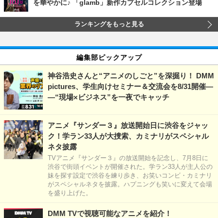
を華やかに♪ 「glamb」新作カプセルコレクション登場
ランキングをもっと見る
編集部ピックアップ
神谷浩史さんと“アニメのしごと”を深掘り！ DMM
pictures、学生向けセミナー＆交流会を8/31開催―
―“現場×ビジネス”を一夜でキャッチ
アニメ『サンダー３』放送開始日に渋谷をジャッ
ク！学ラン33人が大捜索、カミナリがスペシャル
ネタ披露
TVアニメ『サンダー３』の放送開始を記念し、7月8日に
渋谷で街頭イベントが開催された。学ラン33人が主人公の
妹を探す設定で渋谷を練り歩き、お笑いコンビ・カミナリ
がスペシャルネタを披露。ハプニングも笑いに変えて会場
を盛り上げた。
DMM TVで視聴可能なアニメを紹介！