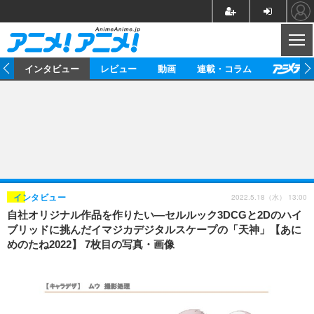
CL
ト
インタビュー
レビュー
動画
連載・コラム
ニュース
アニメ
映画/ドラマ
イベントレポート
マンガ
ノベル
アニメ
映画
インタビュー
音楽
声優
ライブ
舞台
スタッフ
声優
レビュー
2022.5.18（水） 13:00
インタビュー
自社オリジナル作品を作りたい―セルルック3DCGと2Dのハイ
ゲーム
グッズ
海外イベント
ビジネス
俳優・タレント
アーティスト
アニメ
実写
動画
ブリッドに挑んだイマジカデジタルスケープの「天神」【あに
イベント
海外
めのたね2022】 7枚目の写真・画像
ビジネス
書評
イベント
アニメ
映画/ドラマ
連載・コラム
ゲーム
座談会
アニメ！アニメ！TV
ABEMA Cafe