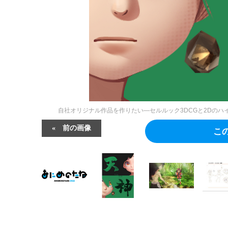
自社オリジナル作品を作りたい―セルルック3DCGと2Dのハ
前の画像
こ