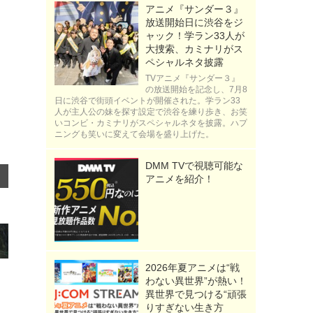
アニメ『サンダー３』
放送開始日に渋谷をジ
ャック！学ラン33人が
大捜索、カミナリがス
ペシャルネタ披露
TVアニメ『サンダー３』
の放送開始を記念し、7月8
日に渋谷で街頭イベントが開催された。学ラン33
人が主人公の妹を探す設定で渋谷を練り歩き、お笑
いコンビ・カミナリがスペシャルネタを披露。ハプ
ニングも笑いに変えて会場を盛り上げた。
DMM TVで視聴可能な
アニメを紹介！
2026年夏アニメは“戦
わない異世界”が熱い！
異世界で見つける“頑張
りすぎない生き方