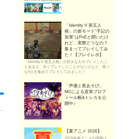
「Identity V 第五人
格」の新モード“手記の
加筆”はPvEと聞いたけ
れど…実際どうなの？
集まってプレイしてみ
た！【プレイレポ】
『Identity V 第五人格』が好きな人やプレイしたこ
とある人、全くプレイしたことがない人など、様々
な4人を集めてプレイしてみました！
「声優と夜あそび」
MCによる直筆プロフ
ィール帳&トレカを公
開中♪
【夏アニメ 2026】
2026年春アニメの情報は