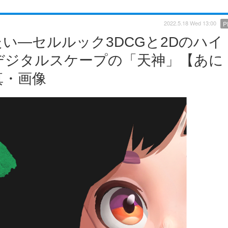
2022.5.18 Wed 13:00
P
い―セルルック3DCGと2Dのハイ
デジタルスケープの「天神」【あに
真・画像