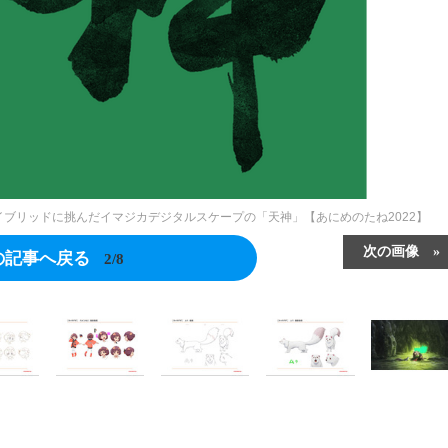
イブリッドに挑んだイマジカデジタルスケープの「天神」【あにめのたね2022】
次の画像
の記事へ戻る
2/8