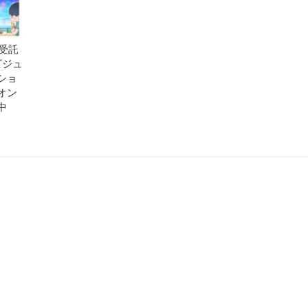
」受託
ビジュ
ショ
オン
中