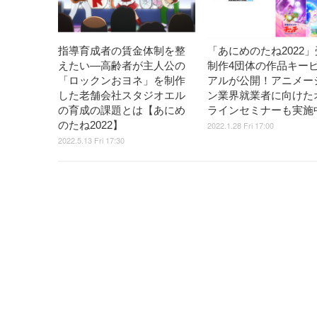
指導育成者の賃金体制を整
「あにめのたね2022
えたい―高齢者が主人公の
制作4団体の作品キー
「ロックンおヨネ」を制作
アルが公開！アニメー
した老舗会社スタジオエル
ン業界就業者に向けた
の育成の課題とは【あにめ
ラインセミナーも実施
のたね2022】
2022.1.28 Fri 17:00
2022.5.13 Fri 17:30