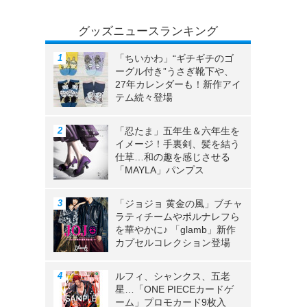
グッズニュースランキング
「ちいかわ」“ギチギチのゴ
ーグル付き”うさぎ靴下や、
27年カレンダーも！新作アイ
テム続々登場
「忍たま」五年生＆六年生を
イメージ！手裏剣、髪を結う
仕草…和の趣を感じさせる
「MAYLA」パンプス
「ジョジョ 黄金の風」ブチャ
ラティチームやポルナレフら
を華やかに♪ 「glamb」新作
カプセルコレクション登場
ルフィ、シャンクス、五老
星…「ONE PIECEカードゲ
ーム」プロモカード9枚入