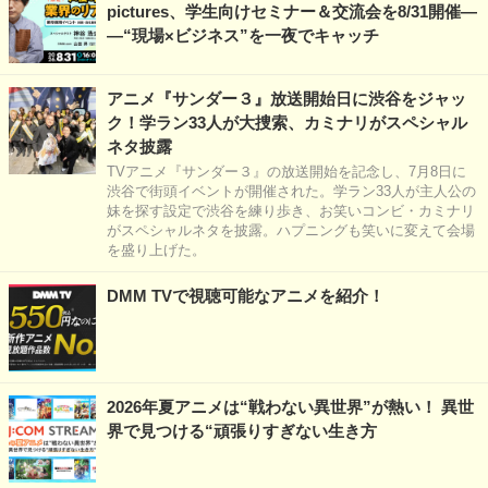
pictures、学生向けセミナー＆交流会を8/31開催―
―“現場×ビジネス”を一夜でキャッチ
アニメ『サンダー３』放送開始日に渋谷をジャッ
ク！学ラン33人が大捜索、カミナリがスペシャル
ネタ披露
TVアニメ『サンダー３』の放送開始を記念し、7月8日に
渋谷で街頭イベントが開催された。学ラン33人が主人公の
妹を探す設定で渋谷を練り歩き、お笑いコンビ・カミナリ
がスペシャルネタを披露。ハプニングも笑いに変えて会場
を盛り上げた。
DMM TVで視聴可能なアニメを紹介！
2026年夏アニメは“戦わない異世界”が熱い！ 異世
界で見つける“頑張りすぎない生き方