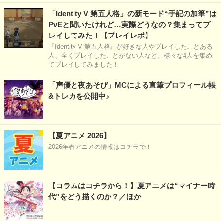
「Identity V 第五人格」の新モード“手記の加筆”は
PvEと聞いたけれど…実際どうなの？集まってプ
レイしてみた！【プレイレポ】
『Identity V 第五人格』が好きな人やプレイしたことある
人、全くプレイしたことがない人など、様々な4人を集め
てプレイしてみました！
「声優と夜あそび」MCによる直筆プロフィール帳
&トレカを公開中♪
【夏アニメ 2026】
2026年春アニメの情報はコチラで！
【コラムはコチラから！】夏アニメは“マイナー時
代”をどう描くのか？／ほか