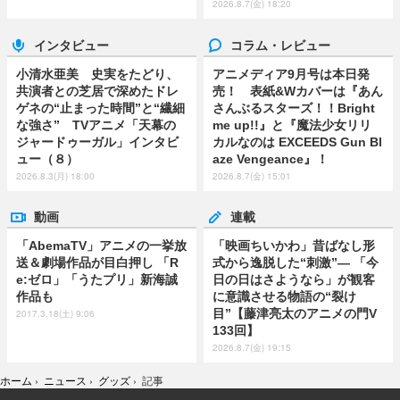
2026.8.7(金) 18:20
インタビュー
コラム・レビュー
小清水亜美 史実をたどり、
アニメディア9月号は本日発
共演者との芝居で深めたドレ
売！ 表紙&Wカバーは『あん
ゲネの“止まった時間”と“繊細
さんぶるスターズ！！Bright
な強さ” TVアニメ「天幕の
me up!!』と『魔法少女リリ
ジャードゥーガル」インタビ
カルなのは EXCEEDS Gun Bl
ュー（８）
aze Vengeance』！
2026.8.3(月) 18:00
2026.8.7(金) 15:01
動画
連載
「AbemaTV」アニメの一挙放
「映画ちいかわ」昔ばなし形
送＆劇場作品が目白押し 「R
式から逸脱した“刺激”― 「今
e:ゼロ」「うたプリ」新海誠
日の日はさようなら」が観客
作品も
に意識させる物語の“裂け
目”【藤津亮太のアニメの門V
2017.3.18(土) 9:06
133回】
2026.8.7(金) 19:15
ホーム
›
ニュース
›
グッズ
›
記事