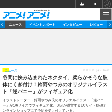
CL
ム
ニュース
イベントレポート
インタビュー
レビュー
ニュース
アニメ
映画/ドラマ
イベントレポート
マンガ
ノベル
アニメ
映画
インタビュー
音楽
声優
ライブ
舞台
スタッフ
声優
レビュー
2022.2.23（水） 20:00
ニュース
谷間に挟み込まれたネクタイ、柔らかそうな肢
ゲーム
グッズ
海外イベント
ビジネス
俳優・タレント
アーティスト
アニメ
実写
動画
体にくぎ付け！鈴雨やつみのオリジナルイラス
イベント
海外
ビジネス
書評
イベント
アニメ
映画/ドラマ
連載・コラム
ト「逆バニー」がフィギュア化
ゲーム
座談会
アニメ！アニメ！TV
ABEMA Cafe
イラストレーター・鈴雨やつみ氏のオリジナルイラスト「逆バニ
ー」が1/6サイズでフィギュア化。Bfullが運営するECサイトBfullオ
ンラインショップにて予約を受け付けている。