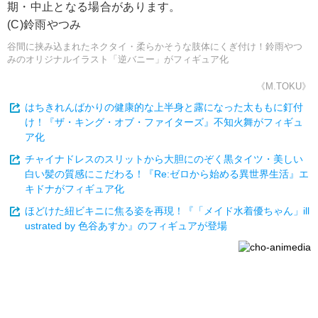
期・中止となる場合があります。
(C)鈴雨やつみ
谷間に挟み込まれたネクタイ・柔らかそうな肢体にくぎ付け！鈴雨やつ
みのオリジナルイラスト「逆バニー」がフィギュア化
《M.TOKU》
はちきれんばかりの健康的な上半身と露になった太ももに釘付
け！『ザ・キング・オブ・ファイターズ』不知火舞がフィギュ
ア化
チャイナドレスのスリットから大胆にのぞく黒タイツ・美しい
白い髪の質感にこだわる！『Re:ゼロから始める異世界生活』エ
キドナがフィギュア化
ほどけた紐ビキニに焦る姿を再現！『「メイド水着優ちゃん」ill
ustrated by 色谷あすか』のフィギュアが登場