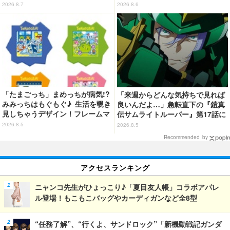
Tシャツなどミニコレクション登
バッグ」が新登場
2026.8.7
2026.8.6
場
「たまごっち」まめっちが病気!?
「来週からどんな気持ちで見れば
みみっちはもぐもぐ♪ 生活を覗き
良いんだよ…」急転直下の『鎧真
見しちゃうデザイン！フレームマ
伝サムライトルーパー』第17話に
グネット「ぴたっとフレーム」登
感情の追いつかない視聴者が続
2026.8.5
2026.8.5
場☆
出…【ネタバレあり反応まとめ】
Recommended by
アクセスランキング
ニャンコ先生がひょっこり♪「夏目友人帳」コラボアパレ
ル登場！もこもこバッグやカーディガンなど全8型
“任務了解”、“行くよ、サンドロック”「新機動戦記ガンダ