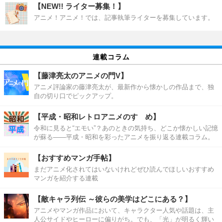
【NEW!! ライター募集！】
アニメ！アニメ！では、記事執筆ライターを募集しています。
連載コラム
【藤津亮太のアニメの門V】
アニメ評論家の藤津亮太が、最新作から懐かしの作品まで、独
自の切り口でピックアップ。
【平成・昭和レトロアニメのすゝめ】
令和に見ると“エモい”？あのときの気持ち、どこか懐かしい記憶
が蘇る――平成・昭和を彩ったアニメを振り返る連載コラム。
【おすすめマンガ手帖】
まだアニメ化されてはいないけれどぜひ読んでほしいおすすめ
マンガを紹介する連載
【敵キャラ列伝 ～彼らの美学はどこにある？】
アニメやマンガ作品において、キャラクター人気や話題は、主
人公サイドやヒーローに偏りがち。でも、「光」が明るく輝い