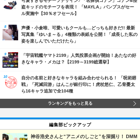
可愛すぎるモチーフデザイン♪ 「名探偵コナン」コナン&怪
盗キッドのモチーフを表現！ 「MAYLA」パンプスがセー
ル実施中【30％オフセール】
声優・小倉唯、可愛いもクールも…どっちも好きだ!! 最新
写真集「ゆいま～る」4種類の表紙を公開！「成長した私の
姿を楽しんでいただけたら」
「宇宙戦艦ヤマト2199」人気投票企画が開始！あたなの好
きなキャラ・メカは？【2199～3199総選挙】
自分の名前と好きなキャラを組み合わせられる！ 「呪術廻
戦」「死滅回游」はんこが銀行印に！虎杖悠仁、乙骨憂太
ら16キャラ追加で全104種
ランキングをもっと見る
編集部ピックアップ
神谷浩史さんと“アニメのしごと”を深掘り！ DMM