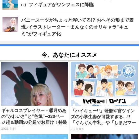
r.）フィギュアがワンフェスに降臨
バニースーツがちょっと浮いてる!? おへその形まで表
現♪イラストレーター・まんなくのオリキャラ“キュ
ミ”がフィギュア化
今、あなたにオススメ
ギャルコスプレイヤー・霜月めあ
「ハイキュー!!」研磨や宮ツイン
の“かわいさ”と“色気”─320ペー
ズの小学生姿が可愛すぎる…!!
ジ超＆動画50分超でお届け！特装
「ぐんぐん牛乳」や「しまだマー
合本版のデジタル写真集が登場
ト」デザインのグッズも!? ロー
2026.7.31
2026.8.5
ソン限定グッズが登場！