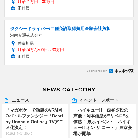
月給21万円～30万円
正社員
タクシードライバー/二種免許取得費用全額会社負担
湘南交通株式会社
神奈川県
月給24万7,800円～33万円
正社員
Sponsored by
NEWS CATEGORY
ニュース
イベント・レポート
「マガポケ」で話題のVRMM
「ハイキュー!!」西谷夕役の
Oバトルファンタジー「Desti
声優・岡本信彦が”リベロ”を
ny Unchain Online」TVアニ
体感！ 展示イベント「ハイキ
メ化決定！
ュー!! オン ザ コート」東京会
場が開幕
2026.8.7(金) 20:45