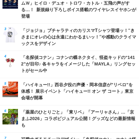
ムＷ」ヒイロ・デュオ・トロワ・カトル・五飛の声がす
る…！ 新規録り下ろしボイス搭載のワイヤレスイヤホンが
登場
「ジョジョ」ブチャラティのカリスマTシャツ登場ッ！“き
さまにオレの心は永遠にわかるまいッ！”や感動のクライマ
ックスをデザイン
「名探偵コナン」コナンの蝶ネクタイ、怪盗キッドの“141
2”が目印♪ 各キャラをイメージした「MAYLA」リングセッ
トがセール中
「ハイキュー!!」西谷夕役の声優・岡本信彦が”リベロ”を
体感！ 展示イベント「ハイキュー!! オン ザ コート」東京
会場が開幕
「薬屋のひとりごと」「東リベ」「アーリャさん」…「京
まふ2026」コラボビジュアル公開！グッズなどの最新情報
も