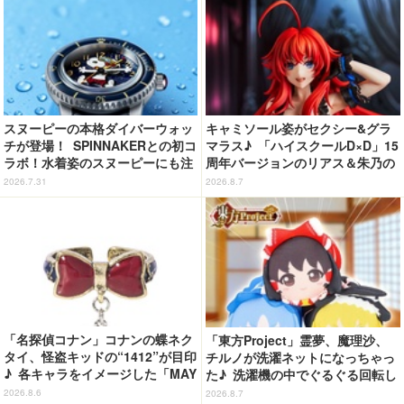
スヌーピーの本格ダイバーウォッ
キャミソール姿がセクシー&グラ
チが登場！ SPINNAKERとの初コ
マラス♪ 「ハイスクールD×D」15
ラボ！水着姿のスヌーピーにも注
周年バージョンのリアス＆朱乃の
目
フィギュアがリニューアルパッケ
2026.7.31
2026.8.7
ージで登場！
「名探偵コナン」コナンの蝶ネク
「東方Project」霊夢、魔理沙、
タイ、怪盗キッドの“1412”が目印
チルノが洗濯ネットになっちゃっ
♪ 各キャラをイメージした「MAY
た♪ 洗濯機の中でぐるぐる回転し
LA」リングセットがセール中
続ける姿を思わず眺めたくなっち
2026.8.6
2026.8.7