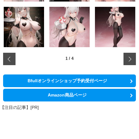
‹
1
/
4
Bfullオンラインショップ予約受付ページ
Amazon商品ページ
【注目の記事】[PR]