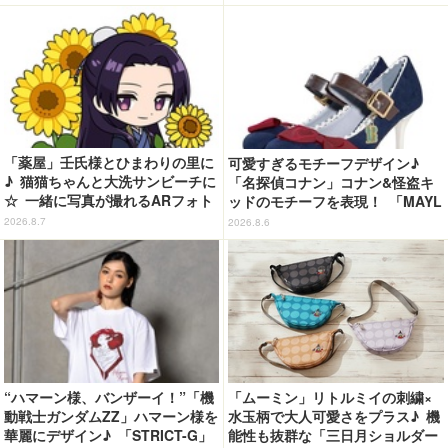
ゃう!?
「薬屋」壬氏様とひまわりの里に
可愛すぎるモチーフデザイン♪
♪ 猫猫ちゃんと大洗サンビーチに
「名探偵コナン」コナン&怪盗キ
☆ 一緒に写真が撮れるARフォト
ッドのモチーフを表現！ 「MAYL
スポット企画「猫猫・壬氏と夏巡
A」パンプスがセール実施中【3
2026.8.7
2026.8.6
り」開催【茨城県】
0％オフセール】
“ハマーン様、バンザーイ！”「機
「ムーミン」リトルミイの刺繍×
動戦士ガンダムZZ」ハマーン様を
水玉柄で大人可愛さをプラス♪ 機
華麗にデザイン♪ 「STRICT-G」
能性も抜群な「三日月ショルダー