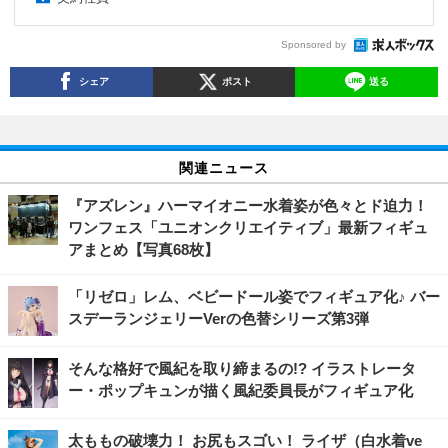
Sponsored by
シェア
ポスト
送る
関連ニュース
『アズレン』ハーマイオニー水着姿が色々とド迫力！
ワンフェス「ユニオンクリエイティブ」最新フィギュ
アまとめ【写真68枚】
「リゼロ」レム、ベビードール姿でフィギュア化♪ バー
スデーランジェリーVerの色替シリーズ第3弾
そんな格好で風紀を取り締まるの!? イラストレータ
ー・ポップキュンが描く風紀委員長がフィギュア化
太ももの破壊力！ お尻もスゴい！ ライザ（白水着ve