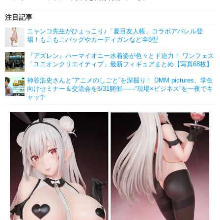
注目記事
ニャンコ先生がひょっこり♪「夏目友人帳」コラボアパレル登
場！もこもこバッグやカーディガンなど全8型
『アズレン』ハーマイオニー水着姿が色々とド迫力！ ワンフェス
「ユニオンクリエイティブ」最新フィギュアまとめ【写真68枚】
神谷浩史さんと“アニメのしごと”を深掘り！ DMM pictures、学生
向けセミナー＆交流会を8/31開催――“現場×ビジネス”を一夜でキ
ャッチ