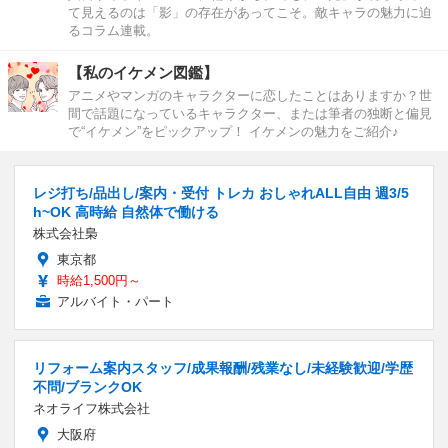
て見えるのは「影」の存在があってこそ。敵キャラの魅力に迫
るコラム連載。
【私のイケメン図鑑】
アニメやマンガのキャラクターに恋したことはありますか？世
間で話題になっているキャラクター、または筆者の独断と偏見
で“イケメン”をピックアップ！ イケメンの魅力をご紹介♪
レジ打ち/品出し/案内・受付 トレカ おしゃれALL自由 週3/5
h~OK 高時給 自然体で働ける
株式会社梟
東京都
時給1,500円～
アルバイト・パート
リフォーム案内スタッフ/成果報酬/残業なし/未経験歓迎/学歴
不問/ブランクOK
ネオライフ株式会社
大阪府