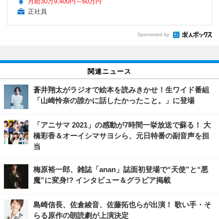
月給30万9,400円～60万円
正社員
Sponsored by
関連ニュース
蒼井翔太がラジオで絵本を読みきかせ！生ワイド番組
「山崎怜奈の誰かに話したかったこと。」に登場
「アニサマ 2021」の感動が7時間一挙放送で蘇る！ 大
橋彩香＆オーイシマサヨシら、元日特番の副音声を担
当
梅原裕一郎、雑誌「anan」誌面初登場で“天使”と“悪
魔”に変身!? インタビュー＆グラビア掲載
島崎信長、佐倉綾音、佐藤拓也らが出演！ 歌い手・そ
らる原作の朗読劇が上演決定