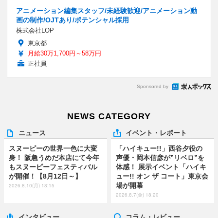
アニメーション編集スタッフ/未経験歓迎/アニメーション動
画の制作/OJTあり/ポテンシャル採用
株式会社LOP
東京都
月給30万1,700円～58万円
正社員
Sponsored by
NEWS CATEGORY
ニュース
イベント・レポート
スヌーピーの世界一色に大変
「ハイキュー!!」西谷夕役の
身！ 阪急うめだ本店にて今年
声優・岡本信彦が”リベロ”を
もスヌーピーフェスティバル
体感！ 展示イベント「ハイキ
が開催！【8月12日～】
ュー!! オン ザ コート」東京会
場が開幕
2026.8.10(月) 18:15
2026.8.7(金) 18:20
インタビュー
コラム・レビュー