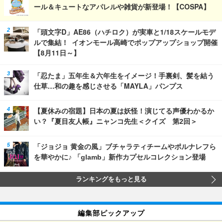
ール＆キュートなアパレルや雑貨が新登場！【COSPA】
「頭文字D」AE86（ハチロク）が実車と1/18スケールモデ
ルで集結！ イオンモール高崎でポップアップショップ開催
【8月11日～】
「忍たま」五年生＆六年生をイメージ！手裏剣、髪を結う
仕草…和の趣を感じさせる「MAYLA」パンプス
【夏休みの宿題】日本の夏は妖怪！演じてる声優わかるか
い？『夏目友人帳』ニャンコ先生＜クイズ 第2回＞
「ジョジョ 黄金の風」ブチャラティチームやポルナレフら
を華やかに♪ 「glamb」新作カプセルコレクション登場
ランキングをもっと見る
編集部ピックアップ