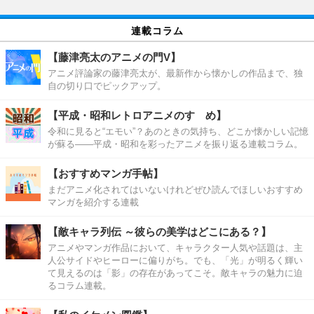
連載コラム
【藤津亮太のアニメの門V】
アニメ評論家の藤津亮太が、最新作から懐かしの作品まで、独
自の切り口でピックアップ。
【平成・昭和レトロアニメのすゝめ】
令和に見ると“エモい”？あのときの気持ち、どこか懐かしい記憶
が蘇る――平成・昭和を彩ったアニメを振り返る連載コラム。
【おすすめマンガ手帖】
まだアニメ化されてはいないけれどぜひ読んでほしいおすすめ
マンガを紹介する連載
【敵キャラ列伝 ～彼らの美学はどこにある？】
アニメやマンガ作品において、キャラクター人気や話題は、主
人公サイドやヒーローに偏りがち。でも、「光」が明るく輝い
て見えるのは「影」の存在があってこそ。敵キャラの魅力に迫
るコラム連載。