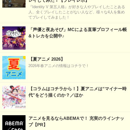
レイしてみた！【プレイレポ】
『Identity V 第五人格』が好きな人やプレイしたことある
人、全くプレイしたことがない人など、様々な4人を集め
てプレイしてみました！
「声優と夜あそび」MCによる直筆プロフィール帳
&トレカを公開中♪
【夏アニメ 2026】
2026年春アニメの情報はコチラで！
【コラムはコチラから！】夏アニメは“マイナー時
代”をどう描くのか？／ほか
アニメを見るならABEMAで！ 充実のラインナッ
プ【PR】