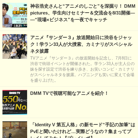
神谷浩史さんと“アニメのしごと”を深掘り！ DMM
pictures、学生向けセミナー＆交流会を8/31開催―
―“現場×ビジネス”を一夜でキャッチ
アニメ『サンダー３』放送開始日に渋谷をジャッ
ク！学ラン33人が大捜索、カミナリがスペシャル
ネタ披露
TVアニメ『サンダー３』の放送開始を記念し、7月8日に
渋谷で街頭イベントが開催された。学ラン33人が主人公の
妹を探す設定で渋谷を練り歩き、お笑いコンビ・カミナリ
がスペシャルネタを披露。ハプニングも笑いに変えて会場
を盛り上げた。
DMM TVで視聴可能なアニメを紹介！
「Identity V 第五人格」の新モード“手記の加筆”は
PvEと聞いたけれど…実際どうなの？集まってプ