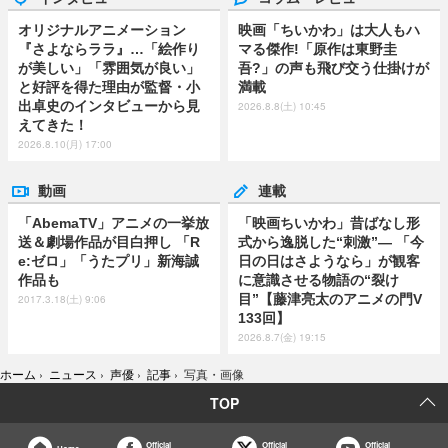
オリジナルアニメーション
映画「ちいかわ」は大人もハ
『さよならララ』…「絵作り
マる傑作!「原作は東野圭
が美しい」「雰囲気が良い」
吾?」の声も飛び交う仕掛けが
と好評を得た理由が監督・小
満載
出卓史のインタビューから見
2026.8.8(土) 10:45
えてきた！
2026.8.10(月) 17:00
動画
連載
「AbemaTV」アニメの一挙放
「映画ちいかわ」昔ばなし形
送＆劇場作品が目白押し 「R
式から逸脱した“刺激”― 「今
e:ゼロ」「うたプリ」新海誠
日の日はさようなら」が観客
作品も
に意識させる物語の“裂け
目”【藤津亮太のアニメの門V
2017.3.18(土) 9:06
133回】
2026.8.7(金) 19:15
ホーム
›
ニュース
›
声優
›
記事
›
写真・画像
TOP
Official
Official
Official