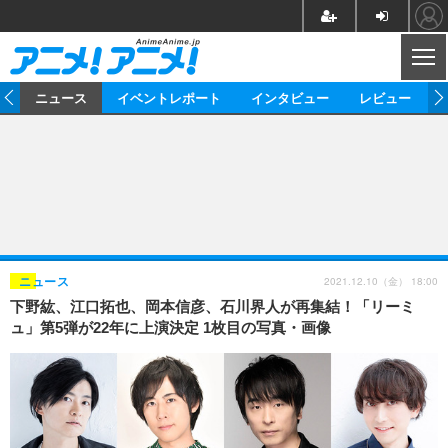
CL
ム
ニュース
イベントレポート
インタビュー
レビュー
ニュース
アニメ
映画/ドラマ
イベントレポート
マンガ
ノベル
アニメ
映画
インタビュー
音楽
声優
ライブ
舞台
スタッフ
声優
レビュー
2021.12.10（金） 18:00
ニュース
下野紘、江口拓也、岡本信彦、石川界人が再集結！「リーミ
ゲーム
グッズ
海外イベント
ビジネス
俳優・タレント
アーティスト
アニメ
実写
動画
ュ」第5弾が22年に上演決定 1枚目の写真・画像
イベント
海外
ビジネス
書評
イベント
アニメ
映画/ドラマ
連載・コラム
ゲーム
座談会
アニメ！アニメ！TV
ABEMA Cafe