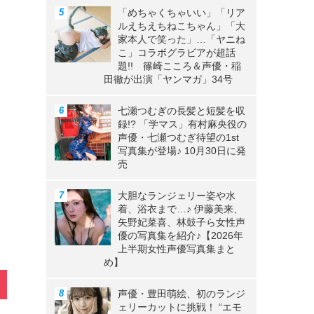
「めちゃくちゃいい」「リア
ルえちえちねこちゃん」「大
家本人で笑った」…「ヤニね
こ」コラボグラビアが超話
題!! 篠崎こころ＆声優・稲
田徹が出演「ヤンマガ」34号
七瀬つむぎの長髪と短髪を収
録!? 「学マス」有村麻央役の
声優・七瀬つむぎ待望の1st
写真集が登場♪ 10月30日に発
売
大胆なランジェリー姿や水
着、浴衣まで…♪ 伊藤美来、
矢野妃菜喜、林鼓子ら女性声
優の写真集を紹介♪【2026年
上半期女性声優写真集まと
め】
声優・豊田萌絵、初のランジ
ェリーカットに挑戦！ “エモ