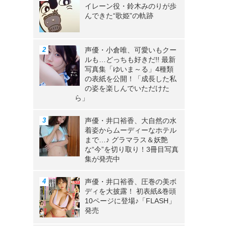
イレーン役・鈴木みのりが歩
んできた“歌姫”の軌跡
声優・小倉唯、可愛いもクー
ルも…どっちも好きだ!! 最新
写真集「ゆいま～る」4種類
の表紙を公開！「成長した私
ヲ
の姿を楽しんでいただけた
ら」
》
声優・井口裕香、大自然の水
着姿からムーディーなホテル
まで…♪ グラマラス＆妖艶
な“今”を切り取り！3冊目写真
集が発売中
声優・井口裕香、圧巻の美ボ
ディを大披露！ 初表紙&巻頭
10ページに登場♪「FLASH」
発売