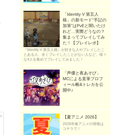
ま
「Identity V 第五人
格」の新モード“手記の
声
加筆”はPvEと聞いたけ
れど…実際どうなの？
集まってプレイしてみ
た！【プレイレポ】
。
『Identity V 第五人格』が好きな人やプレイしたこ
とある人、全くプレイしたことがない人など、様々
な4人を集めてプレイしてみました！
も
「声優と夜あそび」
ャ
MCによる直筆プロフ
ィール帳&トレカを公
開中♪
し
【夏アニメ 2026】
2026年春アニメの情報は
コチラで！