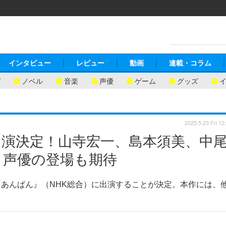
インタビュー
レビュー
動画
連載・コラム
ガ
ノベル
音楽
声優
ゲーム
グッズ
2025.5.23 Fri 12
出演決定！山寺宏一、島本須美、中
」声優の登場も期待
あんぱん』（NHK総合）に出演することが決定。本作には、