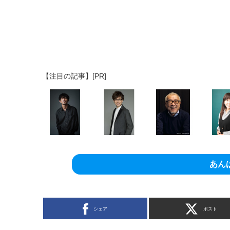
【注目の記事】[PR]
あん
シェア
ポスト