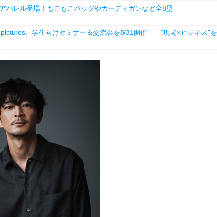
アパレル登場！もこもこバッグやカーディガンなど全8型
ictures、学生向けセミナー＆交流会を8/31開催――“現場×ビジネス”を