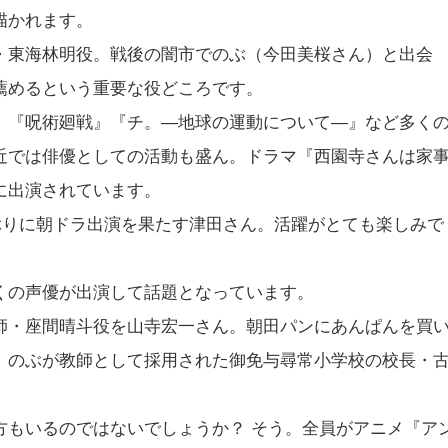
描かれます。
・東海林明役。戦後の闇市でのぶ（今田美桜さん）と出会
薦めるという重要な役どころです。
、『呪術廻戦』『チ。―地球の運動について―』など多く
近では俳優としての活動も盛ん。ドラマ『西園寺さんは家
に出演されています。
年ぶりに朝ドラ出演を果たす津田さん。活躍がとても楽しみで
くの声優が出演して話題となっています。
師・座間晴斗役を山寺宏一さん。朝田パンにあんぱんを買
。のぶが教師として採用された御免与尋常小学校の校長・
方もいるのではないでしょうか？ そう。全員がアニメ『ア