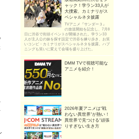
ャック！学ラン33人が
大捜索、カミナリがス
ペシャルネタ披露
TVアニメ『サンダー３』
の放送開始を記念し、7月8
日に渋谷で街頭イベントが開催された。学ラン33
の
人が主人公の妹を探す設定で渋谷を練り歩き、お笑
いコンビ・カミナリがスペシャルネタを披露。ハプ
事
ニングも笑いに変えて会場を盛り上げた。
DMM TVで視聴可能な
アニメを紹介！
い
2026年夏アニメは“戦
古
わない異世界”が熱い！
異世界で見つける“頑張
りすぎない生き方
ン