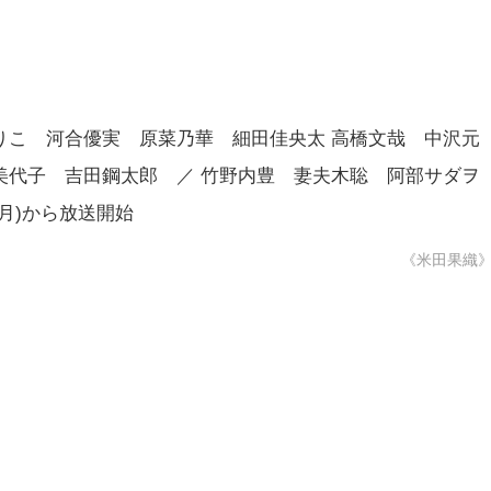
りこ 河合優実 原菜乃華 細田佳央太 高橋文哉 中沢元
美代子 吉田鋼太郎 ／ 竹野内豊 妻夫木聡 阿部サダ
(月)から放送開始
《米田果織