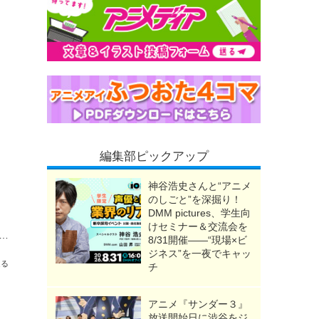
編集部ピックアップ
神谷浩史さんと“アニメ
のしごと”を深掘り！
DMM pictures、学生向
けセミナー＆交流会を
記念！一番好きなキャラは？ 3位「ゴールデンカムイ」尾形百之助、2位「遊戯王DM」海馬瀬人、1位は名台詞が多い大人キャラ！ ＜26年版＞
8/31開催――“現場×ビ
ジネス”を一夜でキャッ
送る
チ
アニメ『サンダー３』
放送開始日に渋谷をジ