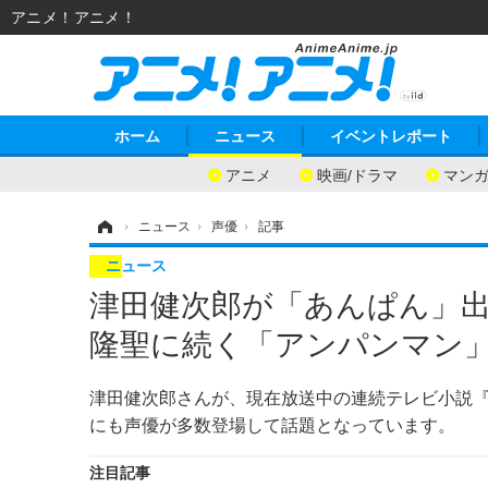
アニメ！アニメ！
ホーム
ニュース
イベントレポート
アニメ
映画/ドラマ
マン
ホーム
›
ニュース
›
声優
›
記事
ニュース
津田健次郎が「あんぱん」
隆聖に続く「アンパンマン
津田健次郎さんが、現在放送中の連続テレビ小説『
にも声優が多数登場して話題となっています。
注目記事