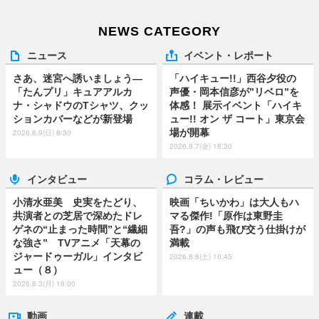
NEWS CATEGORY
ニュース
イベント・レポート
さあ、迷宮へ誘いましょう―
「ハイキュー!!」西谷夕役の
「たんプリ」キュアアルカ
声優・岡本信彦が”リベロ”を
ナ・シャドウのTシャツ、クッ
体感！ 展示イベント「ハイキ
ションカバーなどが新登場
ュー!! オン ザ コート」東京会
場が開幕
2026.8.9(日) 8:30
2026.8.7(金) 18:20
インタビュー
コラム・レビュー
小清水亜美 史実をたどり、
映画「ちいかわ」は大人もハ
共演者との芝居で深めたドレ
マる傑作!「原作は東野圭
ゲネの“止まった時間”と“繊細
吾?」の声も飛び交う仕掛けが
な強さ” TVアニメ「天幕の
満載
ジャードゥーガル」インタビ
2026.8.8(土) 10:45
ュー（８）
2026.8.3(月) 18:00
動画
連載