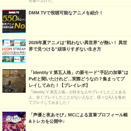
を盛り上げた。
DMM TVで視聴可能なアニメを紹介！
2026年夏アニメは“戦わない異世界”が熱い！ 異世
界で見つける“頑張りすぎない生き方
「Identity V 第五人格」の新モード“手記の加筆”は
PvEと聞いたけれど…実際どうなの？集まってプ
レイしてみた！【プレイレポ】
『Identity V 第五人格』が好きな人やプレイしたことある
人、全くプレイしたことがない人など、様々な4人を集め
てプレイしてみました！
「声優と夜あそび」MCによる直筆プロフィール帳
&トレカを公開中♪