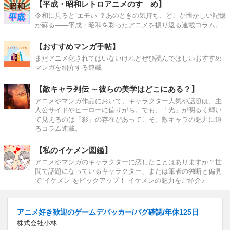
【平成・昭和レトロアニメのすゝめ】
令和に見ると“エモい”？あのときの気持ち、どこか懐かしい記憶
が蘇る――平成・昭和を彩ったアニメを振り返る連載コラム。
【おすすめマンガ手帖】
まだアニメ化されてはいないけれどぜひ読んでほしいおすすめ
マンガを紹介する連載
【敵キャラ列伝 ～彼らの美学はどこにある？】
アニメやマンガ作品において、キャラクター人気や話題は、主
人公サイドやヒーローに偏りがち。でも、「光」が明るく輝い
て見えるのは「影」の存在があってこそ。敵キャラの魅力に迫
るコラム連載。
【私のイケメン図鑑】
アニメやマンガのキャラクターに恋したことはありますか？世
間で話題になっているキャラクター、または筆者の独断と偏見
で“イケメン”をピックアップ！ イケメンの魅力をご紹介♪
アニメ好き歓迎のゲームデバッカー/バグ確認/年休125日
株式会社小林