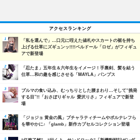
アクセスランキング
「私を選んで」…口元に咥えた値札やスカートの裾を持ち
上げる仕草にズギュンッ!!!!ベルドール「ロゼ」がフィギュ
アで新登場
「忍たま」五年生＆六年生をイメージ！手裏剣、髪を結う
仕草…和の趣を感じさせる「MAYLA」パンプス
ブルマの食い込み、むっちりとした腰まわり…そして“挑発
する目”!!「おさぼりギャル 愛沢りさ」フィギュアで新登
場
「ジョジョ 黄金の風」ブチャラティチームやポルナレフら
を華やかに♪ 「glamb」新作カプセルコレクション登場
“任務了解”、“行くよ、サンドロック”「新機動戦記ガンダ