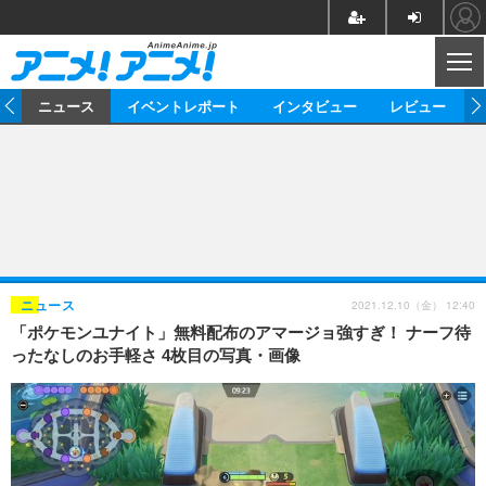
CL
ム
ニュース
イベントレポート
インタビュー
レビュー
ニュース
アニメ
映画/ドラマ
イベントレポート
マンガ
ノベル
アニメ
映画
インタビュー
音楽
声優
ライブ
舞台
スタッフ
声優
レビュー
2021.12.10（金） 12:40
ニュース
「ポケモンユナイト」無料配布のアマージョ強すぎ！ ナーフ待
ゲーム
グッズ
海外イベント
ビジネス
俳優・タレント
アーティスト
アニメ
実写
動画
ったなしのお手軽さ 4枚目の写真・画像
イベント
海外
ビジネス
書評
イベント
アニメ
映画/ドラマ
連載・コラム
ゲーム
座談会
アニメ！アニメ！TV
ABEMA Cafe