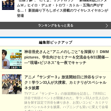
ムＷ」ヒイロ・デュオ・トロワ・カトル・五飛の声がす
る…！ 新規録り下ろしボイス搭載のワイヤレスイヤホンが
登場
ランキングをもっと見る
編集部ピックアップ
神谷浩史さんと“アニメのしごと”を深掘り！ DMM
pictures、学生向けセミナー＆交流会を8/31開催―
―“現場×ビジネス”を一夜でキャッチ
アニメ『サンダー３』放送開始日に渋谷をジャッ
ク！学ラン33人が大捜索、カミナリがスペシャル
ネタ披露
TVアニメ『サンダー３』の放送開始を記念し、7月8日に
渋谷で街頭イベントが開催された。学ラン33人が主人公の
妹を探す設定で渋谷を練り歩き、お笑いコンビ・カミナリ
がスペシャルネタを披露。ハプニングも笑いに変えて会場