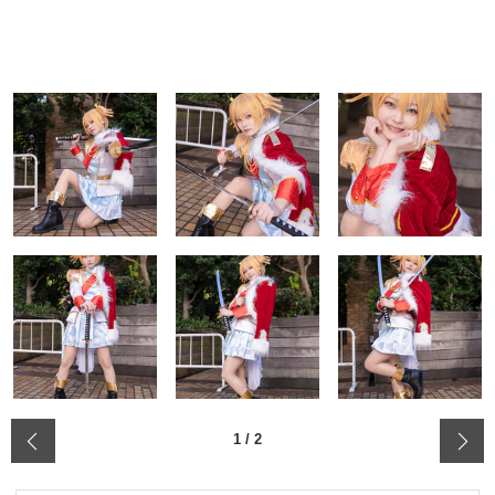
‹
1
/
2