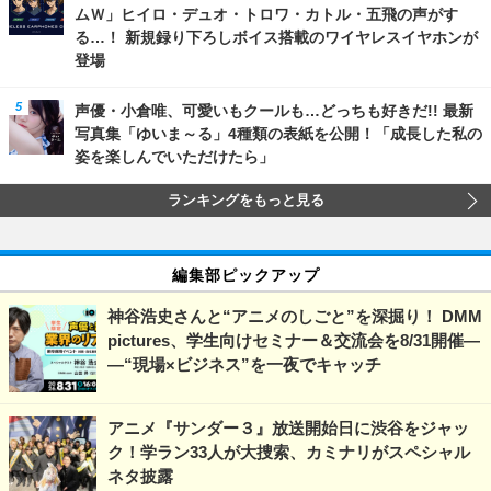
ムＷ」ヒイロ・デュオ・トロワ・カトル・五飛の声がす
る…！ 新規録り下ろしボイス搭載のワイヤレスイヤホンが
登場
声優・小倉唯、可愛いもクールも…どっちも好きだ!! 最新
写真集「ゆいま～る」4種類の表紙を公開！「成長した私の
姿を楽しんでいただけたら」
ランキングをもっと見る
編集部ピックアップ
神谷浩史さんと“アニメのしごと”を深掘り！ DMM
pictures、学生向けセミナー＆交流会を8/31開催―
―“現場×ビジネス”を一夜でキャッチ
アニメ『サンダー３』放送開始日に渋谷をジャッ
ク！学ラン33人が大捜索、カミナリがスペシャル
ネタ披露