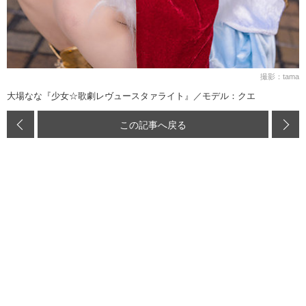
撮影：tama
大場なな『少女☆歌劇レヴュースタァライト』／モデル：クエ
この記事へ戻る