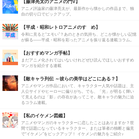
【藤津亮太のアニメの門V】
アニメ評論家の藤津亮太が、最新作から懐かしの作品まで、独
自の切り口でピックアップ。
【平成・昭和レトロアニメのすゝめ】
令和に見ると“エモい”？あのときの気持ち、どこか懐かしい記憶
が蘇る――平成・昭和を彩ったアニメを振り返る連載コラム。
【おすすめマンガ手帖】
まだアニメ化されてはいないけれどぜひ読んでほしいおすすめ
マンガを紹介する連載
【敵キャラ列伝 ～彼らの美学はどこにある？】
アニメやマンガ作品において、キャラクター人気や話題は、主
人公サイドやヒーローに偏りがち。でも、「光」が明るく輝い
て見えるのは「影」の存在があってこそ。敵キャラの魅力に迫
るコラム連載。
【私のイケメン図鑑】
アニメやマンガのキャラクターに恋したことはありますか？世
間で話題になっているキャラクター、または筆者の独断と偏見
で“イケメン”をピックアップ！ イケメンの魅力をご紹介♪