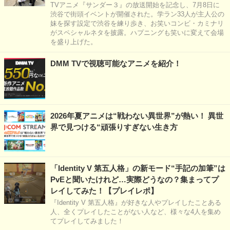
TVアニメ『サンダー３』の放送開始を記念し、7月8日に
渋谷で街頭イベントが開催された。学ラン33人が主人公の
妹を探す設定で渋谷を練り歩き、お笑いコンビ・カミナリ
がスペシャルネタを披露。ハプニングも笑いに変えて会場
を盛り上げた。
DMM TVで視聴可能なアニメを紹介！
2026年夏アニメは“戦わない異世界”が熱い！ 異世
界で見つける“頑張りすぎない生き方
「Identity V 第五人格」の新モード“手記の加筆”は
PvEと聞いたけれど…実際どうなの？集まってプ
レイしてみた！【プレイレポ】
『Identity V 第五人格』が好きな人やプレイしたことある
人、全くプレイしたことがない人など、様々な4人を集め
てプレイしてみました！