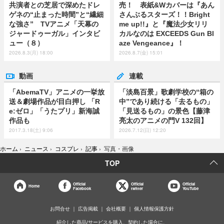
共演者との芝居で深めたドレ
売！ 表紙&Wカバーは『あん
ゲネの“止まった時間”と“繊細
さんぶるスターズ！！Bright
な強さ” TVアニメ「天幕の
me up!!』と『魔法少女リリ
ジャードゥーガル」インタビ
カルなのは EXCEEDS Gun Bl
ュー（８）
aze Vengeance』！
2026.8.3(月) 18:00
2026.8.7(金) 15:01
動画
連載
「AbemaTV」アニメの一挙放
「淡島百景」歌劇学校の“箱の
送＆劇場作品が目白押し 「R
中”であり続ける「去るもの」
e:ゼロ」「うたプリ」新海誠
「見送るもの」の景色【藤津
作品も
亮太のアニメの門V 132回】
2017.3.18(土) 9:06
2026.7.12(日) 12:20
ホーム
›
ニュース
›
コスプレ
›
記事
›
写真・画像
TOP
Official
Official
Official
Home
Facebook
twitter
YouTube
お問合せ
広告掲載
会社概要
個人情報保護方針
紹介した商品/サービスを購入、契約した場合に、