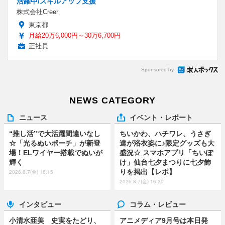
活躍中/スキルアップ支援
株式会社Creer
東京都
月給20万6,000円～30万6,700円
正社員
Sponsored by
NEWS CATEGORY
ニュース
イベント・レポート
“推し活”で大活躍間違いなし
ちいかわ、ハチワレ、うさぎ
☆「光るぬいポーチ」が新登
達が浴衣姿に♪限定グッズも大
場！ELワイヤー搭載でぬいが
盛況☆ スマホアプリ「ちいぽ
輝く
け」仙台七夕まつりに七夕飾
りを掲出【レポ】
2026.8.7(金) 16:15
2026.8.7(金) 16:30
インタビュー
コラム・レビュー
小清水亜美 史実をたどり、
アニメディア9月号は本日発