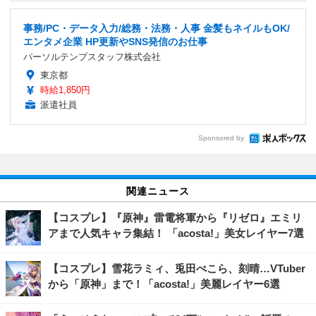
事務/PC・データ入力/総務・法務・人事 金髪もネイルもOK/
エンタメ企業 HP更新やSNS発信のお仕事
パーソルテンプスタッフ株式会社
東京都
時給1,850円
派遣社員
Sponsored by
関連ニュース
【コスプレ】『原神』雷電将軍から『リゼロ』エミリ
アまで人気キャラ集結！ 「acosta!」美女レイヤー7選
【コスプレ】雪花ラミィ、兎田ぺこら、刻晴…VTuber
から「原神」まで！「acosta!」美麗レイヤー6選