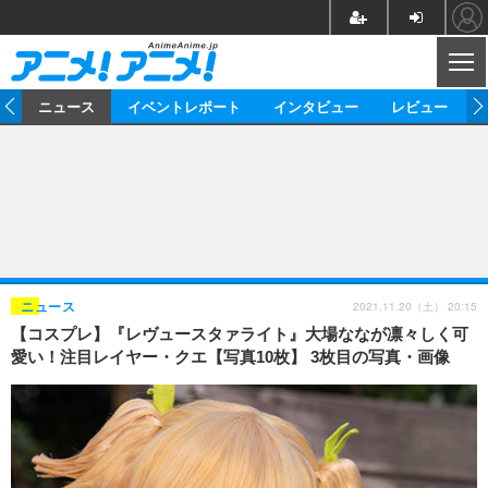
CL
ム
ニュース
イベントレポート
インタビュー
レビュー
ニュース
アニメ
映画/ドラマ
イベントレポート
マンガ
ノベル
アニメ
映画
インタビュー
音楽
声優
ライブ
舞台
スタッフ
声優
レビュー
2021.11.20（土） 20:15
ニュース
【コスプレ】『レヴュースタァライト』大場ななが凛々しく可
ゲーム
グッズ
海外イベント
ビジネス
俳優・タレント
アーティスト
アニメ
実写
動画
愛い！注目レイヤー・クエ【写真10枚】 3枚目の写真・画像
イベント
海外
ビジネス
書評
イベント
アニメ
映画/ドラマ
連載・コラム
ゲーム
座談会
アニメ！アニメ！TV
ABEMA Cafe