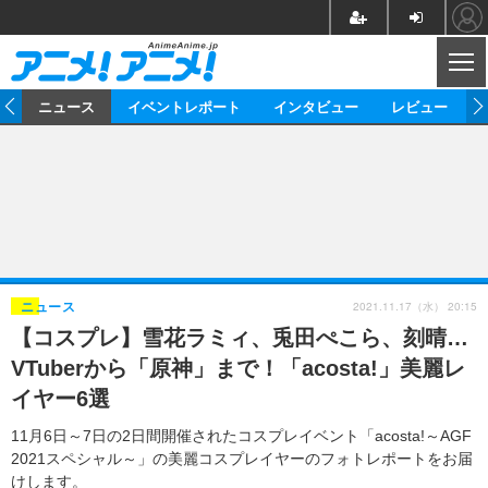
CL
ム
ニュース
イベントレポート
インタビュー
レビュー
ニュース
アニメ
映画/ドラマ
イベントレポート
マンガ
ノベル
アニメ
映画
インタビュー
音楽
声優
ライブ
舞台
スタッフ
声優
レビュー
2021.11.17（水） 20:15
ニュース
【コスプレ】雪花ラミィ、兎田ぺこら、刻晴…
ゲーム
グッズ
海外イベント
ビジネス
俳優・タレント
アーティスト
アニメ
実写
動画
VTuberから「原神」まで！「acosta!」美麗レ
イベント
海外
ビジネス
書評
イベント
アニメ
映画/ドラマ
連載・コラム
イヤー6選
ゲーム
座談会
アニメ！アニメ！TV
ABEMA Cafe
11月6日～7日の2日間開催されたコスプレイベント「acosta!～AGF
2021スペシャル～」の美麗コスプレイヤーのフォトレポートをお届
けします。