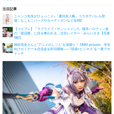
注目記事
ニャンコ先生がひょっこり♪「夏目友人帳」コラボアパレル登
場！もこもこバッグやカーディガンなど全8型
【コスプレ】『ラブライブ！サンシャイン!!』猫耳ハロウィン姿
の「渡辺曜」に目を奪われる…注目レイヤー・みらいさき【写真
8枚】
神谷浩史さんと“アニメのしごと”を深掘り！ DMM pictures、学生
向けセミナー＆交流会を8/31開催――“現場×ビジネス”を一夜でキ
ャッチ