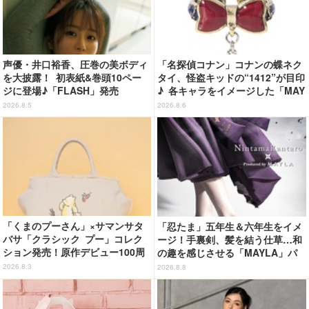
声優・井口裕香、圧巻の美ボディ
「名探偵コナン」コナンの蝶ネク
を大披露！ 初表紙&巻頭10ペー
タイ、怪盗キッドの“1412”が目印
ジに登場♪「FLASH」発売
♪ 各キャラをイメージした「MAY
LA」リングセットがセール中
2026.8.5
2026.8.6
「くまのプーさん」×サマンサタ
「忍たま」五年生＆六年生をイメ
バサ「クラシック プー」コレク
ージ！手裏剣、髪を結う仕草…和
ション発売！原作デビュー100周
の趣を感じさせる「MAYLA」パ
年記念でハンドバッグや財布など
ンプス
2026.8.3
2026.8.8
全6種が登場