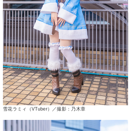
雪花ラミィ（VTuber）／撮影：乃木章