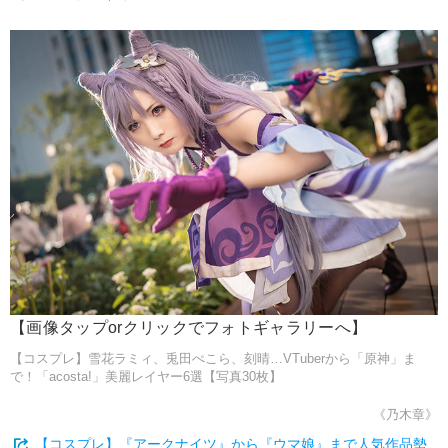
【画像タップorクリックでフォトギャラリーへ】
【コスプレ】雪花ラミィ、兎田ぺこら、刻晴…VTuberから「原神」ま
で！「acosta!」美麗レイヤー6選【写真30枚】
《乃木章》
【コスプレ】『アークナイツ』から『ウマ娘』まで人気作品勢