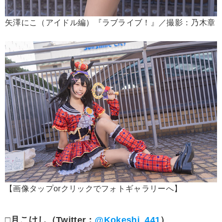
矢澤にこ（アイドル編）『ラブライブ！』／撮影：乃木章
【画像タップorクリックでフォトギャラリーへ】
□月こけし（Twitter：
@Kokeshi_441
）