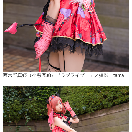
西木野真姫（小悪魔編）『ラブライブ！』／撮影：tama