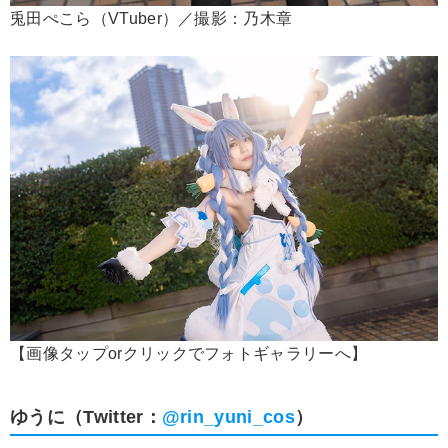
兎田ぺこら（VTuber）／撮影：乃木章
【画像タップorクリックでフォトギャラリーへ】
ゆうに（Twitter：
@rin_yuni_cos
）