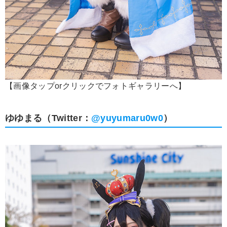
【画像タップorクリックでフォトギャラリーへ】
ゆゆまる（Twitter：
@yuyumaru0w0
）