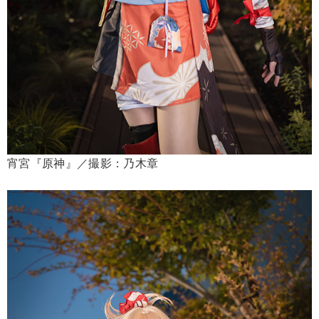
宵宮『原神』／撮影：乃木章