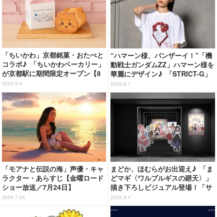
「ちいかわ」京都銘菓・おたべと
“ハマーン様、バンザーイ！”「機
コラボ♪ 「ちいかわベーカリー」
動戦士ガンダムZZ」ハマーン様を
が京都駅に期間限定オープン【8
華麗にデザイン♪ 「STRICT-G」
月13日～】
Tシャツなどミニコレクション登
2026.8.6
2026.8.7
場
「モアナと伝説の海」声優・キャ
まどか、ほむらがお出迎え♪ 「ま
ラクター・あらすじ【金曜ロード
どマギ〈ワルプルギスの廻天〉」
ショー放送／7月24日】
描き下ろしビジュアル登場！「サ
ンシャインシティプリンスホテ
2026.7.24
2026.8.4
ル」コラボ開催