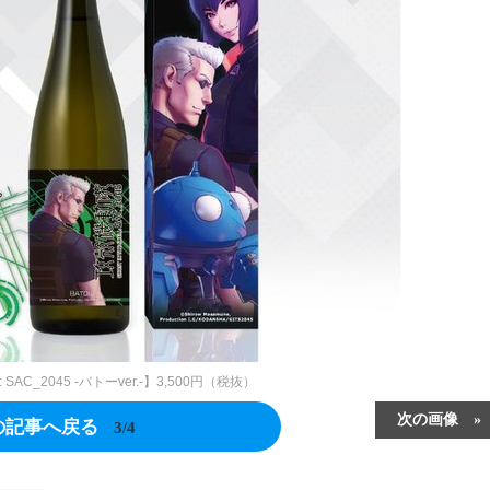
L: SAC_2045 -バトーver.-】3,500円（税抜）
次の画像
の記事へ戻る
3/4