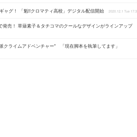
脱力系ギャグ！ 「魁!!クロマティ高校」デジタル配信開始
2020.12.1 Tue 17:
限定で発売！ 草薙素子＆タチコマのクールなデザインがラインアップ
社会派クライムアドベンチャー” 「現在脚本を執筆してます」