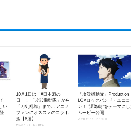
10月1日は「#日本酒の
「攻殻機動隊」Production
イ
日」！ 「攻殻機動隊」から
I.G×ロックバンド・ユニコ
しい
「刀剣乱舞」まで... アニメ
ン！ “源為朝”をテーマにし
登
ファンにオススメのコラボ
ムービー公開
酒【8選】
2020.12.11 Fri 19:30
2020.10.1 Thu 10:43