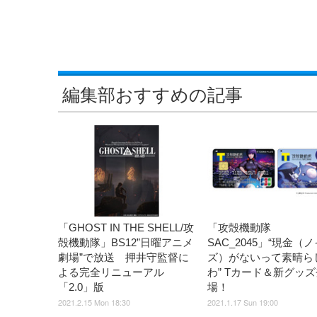
編集部おすすめの記事
「GHOST IN THE SHELL/攻
「攻殻機動隊
殻機動隊」BS12”日曜アニメ
SAC_2045」“現金（ノ
劇場”で放送 押井守監督に
ズ）がないって素晴ら
よる完全リニューアル
わ” Tカード＆新グッズ
「2.0」版
場！
2021.2.15 Mon 18:30
2021.1.17 Sun 19:00