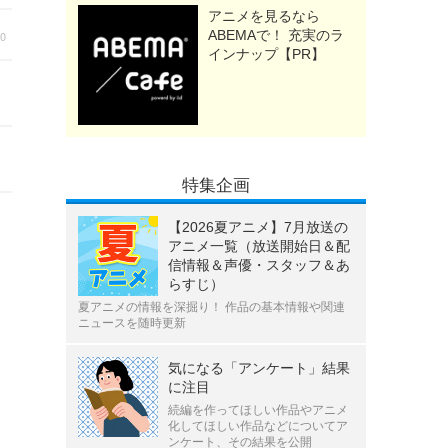
アニメを見るなら
ABEMAで！ 充実のラ
30
インナップ【PR】
特集企画
【2026夏アニメ】7月放送の
アニメ一覧（放送開始日＆配
信情報＆声優・スタッフ＆あ
らすじ）
夏アニメの情報を深掘り！ 作品の基本情報や関連
ニュースを随時更新
気になる「アンケート」結果
に注目
続編を作ってほしい作品やアニメ
化してほしい作品などについてア
ンケート、その結果を公開