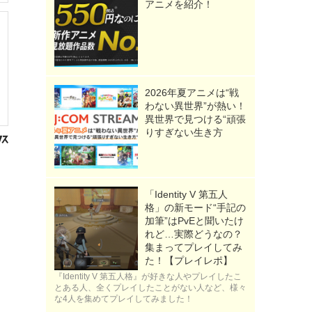
アニメを紹介！
2026年夏アニメは“戦
わない異世界”が熱い！
異世界で見つける“頑張
りすぎない生き方
「Identity V 第五人
格」の新モード“手記の
加筆”はPvEと聞いたけ
れど…実際どうなの？
集まってプレイしてみ
た！【プレイレポ】
『Identity V 第五人格』が好きな人やプレイしたこ
とある人、全くプレイしたことがない人など、様々
な4人を集めてプレイしてみました！