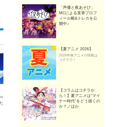
「声優と夜あそび」
MCによる直筆プロフ
ィール帳&トレカを公
開中♪
【夏アニメ 2026】
2026年春アニメの情報は
コチラで！
【コラムはコチラか
ら！】夏アニメは“マイ
ー
ナー時代”をどう描くの
た
か？／ほか