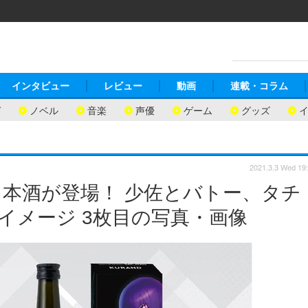
インタビュー
レビュー
動画
連載・コラム
ガ
ノベル
音楽
声優
ゲーム
グッズ
2021.3.3 Wed 19
」日本酒が登場！ 少佐とバトー、タチ
イメージ 3枚目の写真・画像