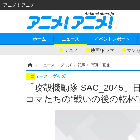
アニメ！アニメ！
ホーム
ニュース
イベントレポート
アニメ
映画/ドラマ
マン
ホーム
›
ニュース
›
グッズ
›
記事
›
写真・画像
ニュース
グッズ
「攻殻機動隊 SAC_2045
コマたちの“戦いの後の乾杯”