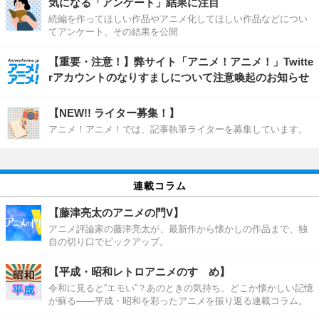
気になる「アンケート」結果に注目
続編を作ってほしい作品やアニメ化してほしい作品などについ
てアンケート、その結果を公開
【重要・注意！】弊サイト「アニメ！アニメ！」Twitte
rアカウントのなりすましについて注意喚起のお知らせ
【NEW!! ライター募集！】
アニメ！アニメ！では、記事執筆ライターを募集しています。
連載コラム
【藤津亮太のアニメの門V】
アニメ評論家の藤津亮太が、最新作から懐かしの作品まで、独
自の切り口でピックアップ。
【平成・昭和レトロアニメのすゝめ】
令和に見ると“エモい”？あのときの気持ち、どこか懐かしい記憶
が蘇る――平成・昭和を彩ったアニメを振り返る連載コラム。