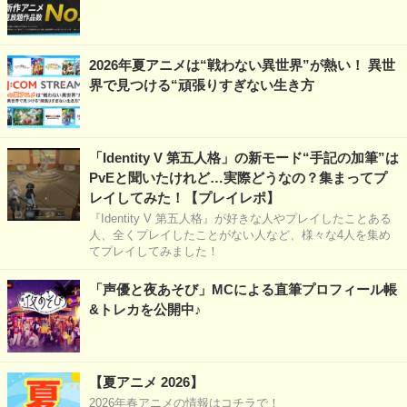
2026年夏アニメは“戦わない異世界”が熱い！ 異世
界で見つける“頑張りすぎない生き方
「Identity V 第五人格」の新モード“手記の加筆”は
PvEと聞いたけれど…実際どうなの？集まってプ
レイしてみた！【プレイレポ】
『Identity V 第五人格』が好きな人やプレイしたことある
人、全くプレイしたことがない人など、様々な4人を集め
てプレイしてみました！
「声優と夜あそび」MCによる直筆プロフィール帳
&トレカを公開中♪
【夏アニメ 2026】
2026年春アニメの情報はコチラで！