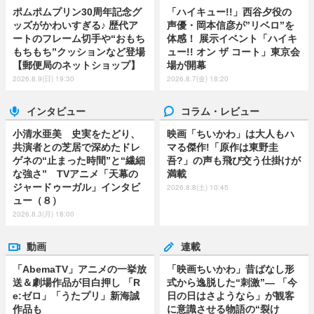
ポムポムプリン30周年記念グ
「ハイキュー!!」西谷夕役の
ッズがかわいすぎる♪ 歴代ア
声優・岡本信彦が”リベロ”を
ートのフレーム切手や“おもち
体感！ 展示イベント「ハイキ
もちもち”クッションなど登場
ュー!! オン ザ コート」東京会
【郵便局のネットショップ】
場が開幕
2026.8.9(日) 19:30
2026.8.7(金) 18:20
インタビュー
コラム・レビュー
小清水亜美 史実をたどり、
映画「ちいかわ」は大人もハ
共演者との芝居で深めたドレ
マる傑作!「原作は東野圭
ゲネの“止まった時間”と“繊細
吾?」の声も飛び交う仕掛けが
な強さ” TVアニメ「天幕の
満載
ジャードゥーガル」インタビ
2026.8.8(土) 10:45
ュー（８）
2026.8.3(月) 18:00
動画
連載
「AbemaTV」アニメの一挙放
「映画ちいかわ」昔ばなし形
送＆劇場作品が目白押し 「R
式から逸脱した“刺激”― 「今
e:ゼロ」「うたプリ」新海誠
日の日はさようなら」が観客
作品も
に意識させる物語の“裂け