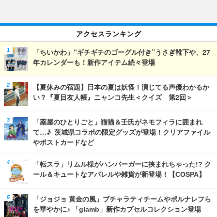
アクセスランキング
「ちいかわ」“ギチギチのゴーグル付き”うさぎ靴下や、27
年カレンダーも！新作アイテム続々登場
【夏休みの宿題】日本の夏は妖怪！演じてる声優わかるか
い？『夏目友人帳』ニャンコ先生＜クイズ 第2回＞
「薬屋のひとりごと」猫猫＆壬氏がネモフィラに囲まれ
て…♪ 茨城県コラボの限定グッズが登場！クリアファイル
やポストカードなど
「転スラ」リムル様がハンバーガーに挟まれちゃった!? ク
ール＆キュートなアパレルや雑貨が新登場！【COSPA】
「ジョジョ 黄金の風」ブチャラティチームやポルナレフら
を華やかに♪ 「glamb」新作カプセルコレクション登場