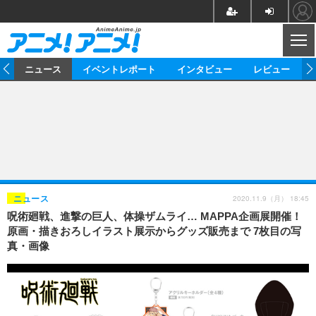
CL
ム
ニュース
イベントレポート
インタビュー
レビュー
ニュース
アニメ
映画/ドラマ
イベントレポート
マンガ
ノベル
アニメ
映画
インタビュー
音楽
声優
ライブ
舞台
スタッフ
声優
レビュー
2020.11.9（月） 18:45
ニュース
呪術廻戦、進撃の巨人、体操ザムライ… MAPPA企画展開催！
ゲーム
グッズ
海外イベント
ビジネス
俳優・タレント
アーティスト
アニメ
実写
動画
原画・描きおろしイラスト展示からグッズ販売まで 7枚目の写
イベント
海外
真・画像
ビジネス
書評
イベント
アニメ
映画/ドラマ
連載・コラム
ゲーム
座談会
アニメ！アニメ！TV
ABEMA Cafe