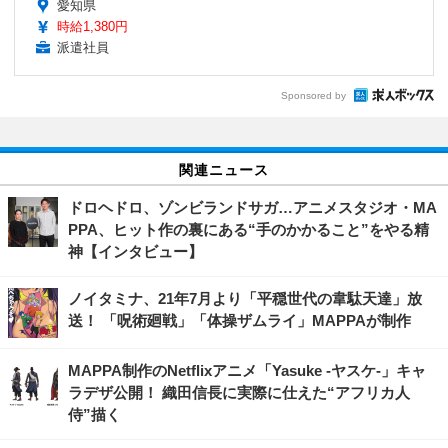
愛知県
時給1,380円
派遣社員
Sponsored by
関連ニュース
ドロヘドロ、ゾンビランドサガ…アニメスタジオ・MA
PPA、ヒット作の裏にある“手のかかること”をやる精
神【インタビュー】
ノイタミナ、21年7月より「平穏世代の韋駄天達」放
送！ 「呪術廻戦」「体操ザムライ」MAPPAが制作
MAPPA制作のNetflixアニメ「Yasuke -ヤスケ-」キャ
ラデザ公開！ 織田信長に実際に仕えた“アフリカ人
侍”描く