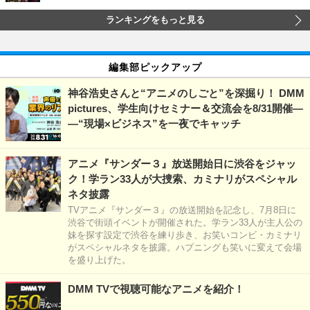
ランキングをもっと見る
編集部ピックアップ
神谷浩史さんと“アニメのしごと”を深掘り！ DMM
pictures、学生向けセミナー＆交流会を8/31開催―
―“現場×ビジネス”を一夜でキャッチ
アニメ『サンダー３』放送開始日に渋谷をジャッ
ク！学ラン33人が大捜索、カミナリがスペシャル
ネタ披露
TVアニメ『サンダー３』の放送開始を記念し、7月8日に
渋谷で街頭イベントが開催された。学ラン33人が主人公の
妹を探す設定で渋谷を練り歩き、お笑いコンビ・カミナリ
がスペシャルネタを披露。ハプニングも笑いに変えて会場
を盛り上げた。
DMM TVで視聴可能なアニメを紹介！