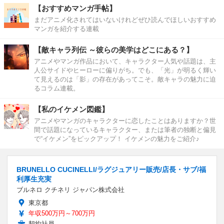
【おすすめマンガ手帖】
まだアニメ化されてはいないけれどぜひ読んでほしいおすすめ
マンガを紹介する連載
【敵キャラ列伝 ～彼らの美学はどこにある？】
アニメやマンガ作品において、キャラクター人気や話題は、主
人公サイドやヒーローに偏りがち。でも、「光」が明るく輝い
て見えるのは「影」の存在があってこそ。敵キャラの魅力に迫
るコラム連載。
【私のイケメン図鑑】
アニメやマンガのキャラクターに恋したことはありますか？世
間で話題になっているキャラクター、または筆者の独断と偏見
で“イケメン”をピックアップ！ イケメンの魅力をご紹介♪
BRUNELLO CUCINELLI/ラグジュアリー販売/店長・サブ/福
利厚生充実
ブルネロ クチネリ ジャパン株式会社
東京都
年収500万円～700万円
契約社員