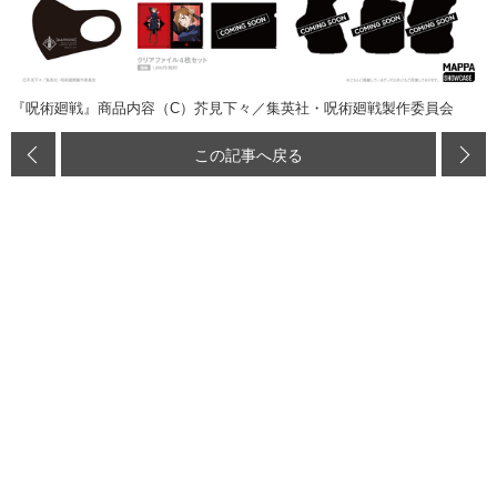
『呪術廻戦』商品内容（C）芥見下々／集英社・呪術廻戦製作委員会
この記事へ戻る