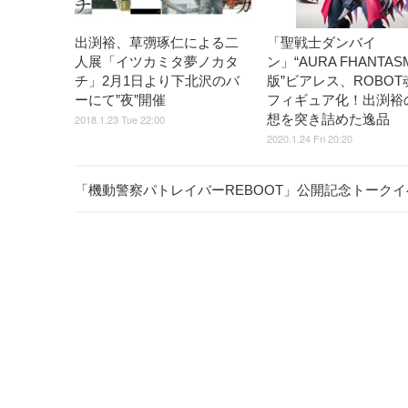
出渕裕、草彅琢仁による二
「聖戦士ダンバイ
人展「イツカミタ夢ノカタ
ン」“AURA FHANTAS
チ」2月1日より下北沢のバ
版”ビアレス、ROBOT
ーにて”夜”開催
フィギュア化！出渕裕
想を突き詰めた逸品
2018.1.23 Tue 22:00
2020.1.24 Fri 20:20
「機動警察パトレイバーREBOOT」公開記念トーク