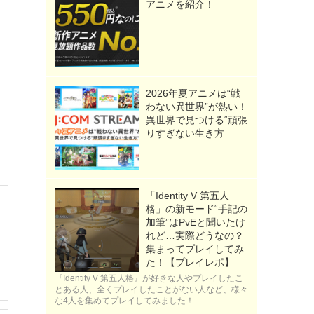
アニメを紹介！
2026年夏アニメは“戦
わない異世界”が熱い！
異世界で見つける“頑張
りすぎない生き方
「Identity V 第五人
格」の新モード“手記の
加筆”はPvEと聞いたけ
れど…実際どうなの？
集まってプレイしてみ
た！【プレイレポ】
『Identity V 第五人格』が好きな人やプレイしたこ
とある人、全くプレイしたことがない人など、様々
な4人を集めてプレイしてみました！