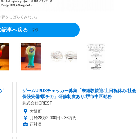
ぶ夢をしばらくみない」
の記事へ戻る
7/7
ゲ
ゲームUI/UXチェッカー募集「未経験歓迎/土日祝休み/社会
保険完備/駅チカ」研修制度あり/堺市中区勤務
株式会社CREST
大阪府
月給28万2,000円～36万円
正社員