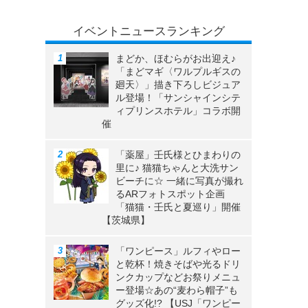
イベントニュースランキング
まどか、ほむらがお出迎え♪
「まどマギ〈ワルプルギスの
廻天〉」描き下ろしビジュア
ル登場！「サンシャインシテ
ィプリンスホテル」コラボ開
催
「薬屋」壬氏様とひまわりの
里に♪ 猫猫ちゃんと大洗サン
ビーチに☆ 一緒に写真が撮れ
るARフォトスポット企画
「猫猫・壬氏と夏巡り」開催
【茨城県】
「ワンピース」ルフィやロー
と乾杯！焼きそばや光るドリ
ンクカップなどお祭りメニュ
ー登場☆あの“麦わら帽子”も
グッズ化!? 【USJ「ワンピー