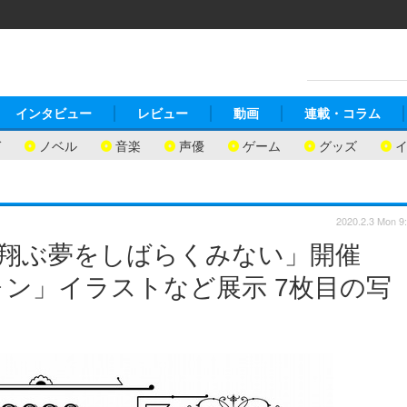
インタビュー
レビュー
動画
連載・コラム
ガ
ノベル
音楽
声優
ゲーム
グッズ
2020.2.3 Mon 9
「翔ぶ夢をしばらくみない」開催
ン」イラストなど展示 7枚目の写