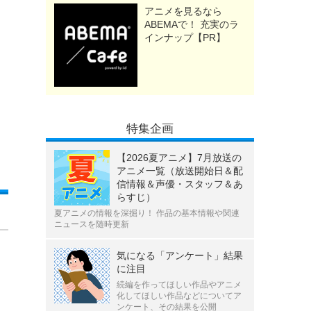
アニメを見るなら
ABEMAで！ 充実のラ
インナップ【PR】
特集企画
【2026夏アニメ】7月放送の
アニメ一覧（放送開始日＆配
信情報＆声優・スタッフ＆あ
らすじ）
夏アニメの情報を深掘り！ 作品の基本情報や関連
ニュースを随時更新
気になる「アンケート」結果
に注目
続編を作ってほしい作品やアニメ
化してほしい作品などについてア
ンケート、その結果を公開