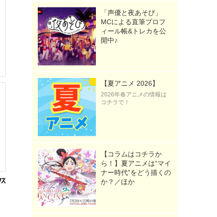
「声優と夜あそび」
MCによる直筆プロフ
ィール帳&トレカを公
開中♪
【夏アニメ 2026】
2026年春アニメの情報は
コチラで！
【コラムはコチラか
ら！】夏アニメは“マイ
ナー時代”をどう描くの
か？／ほか