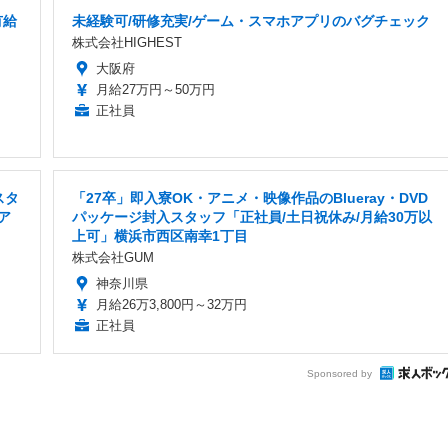
有給
未経験可/研修充実/ゲーム・スマホアプリのバグチェック
株式会社HIGHEST
大阪府
月給27万円～50万円
正社員
スタ
「27卒」即入寮OK・アニメ・映像作品のBlueray・DVD
ア
パッケージ封入スタッフ「正社員/土日祝休み/月給30万以
上可」横浜市西区南幸1丁目
株式会社GUM
神奈川県
月給26万3,800円～32万円
正社員
Sponsored by