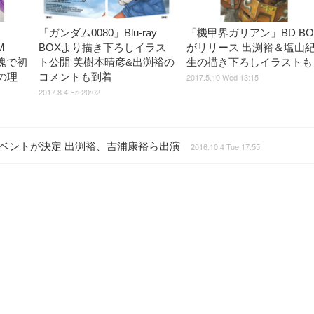
「ガンダム0080」Blu-ray
「機甲界ガリアン」BD BO
M
BOXより描き下ろしイラス
がリリース 出渕裕＆塩山
魂で初
ト公開 美樹本晴彦&出渕裕の
生の描き下ろしイラストも
の理
コメントも到着
2017.5.10 Wed 13:15
2017.8.4 Fri 20:02
イベントが決定 出渕裕、吉浦康裕ら出演
2016.10.4 Tue 17:55