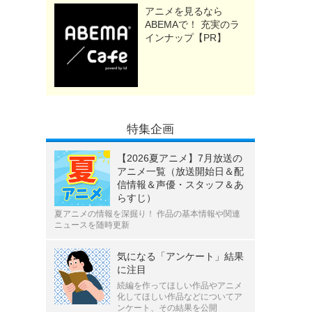
アニメを見るなら
ABEMAで！ 充実のラ
インナップ【PR】
特集企画
【2026夏アニメ】7月放送の
アニメ一覧（放送開始日＆配
信情報＆声優・スタッフ＆あ
らすじ）
夏アニメの情報を深掘り！ 作品の基本情報や関連
ニュースを随時更新
気になる「アンケート」結果
に注目
続編を作ってほしい作品やアニメ
化してほしい作品などについてア
ンケート、その結果を公開