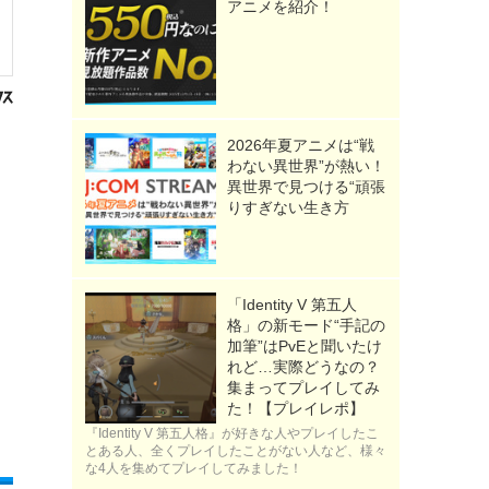
アニメを紹介！
2026年夏アニメは“戦
わない異世界”が熱い！
異世界で見つける“頑張
りすぎない生き方
「Identity V 第五人
格」の新モード“手記の
加筆”はPvEと聞いたけ
れど…実際どうなの？
集まってプレイしてみ
た！【プレイレポ】
『Identity V 第五人格』が好きな人やプレイしたこ
とある人、全くプレイしたことがない人など、様々
な4人を集めてプレイしてみました！