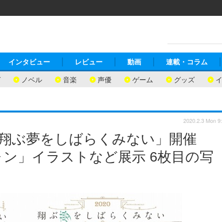
インタビュー
レビュー
動画
連載・コラム
ガ
ノベル
音楽
声優
ゲーム
グッズ
2020.2.3 Mon 9
「翔ぶ夢をしばらくみない」開催
ン」イラストなど展示 6枚目の写