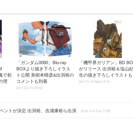
「ガンダム0080」Blu-ray
「機甲界ガリアン」BD BO
M
BOXより描き下ろしイラス
がリリース 出渕裕＆塩山
魂で初
ト公開 美樹本晴彦&出渕裕の
生の描き下ろしイラストも
の理
コメントも到着
2017.5.10 Wed 13:15
2017.8.4 Fri 20:02
イベントが決定 出渕裕、吉浦康裕ら出演
2016.10.4 Tue 17:55