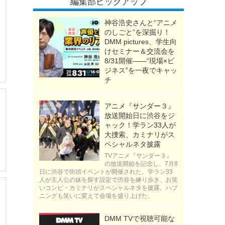
編集部ピックアップ
神谷浩史さんと“アニメ
のしごと”を深掘り！
DMM pictures、学生向
けセミナー＆交流会を
8/31開催――“現場×ビ
ジネス”を一夜でキャッ
チ
アニメ『サンダー３』
放送開始日に渋谷をジ
ャック！学ラン33人が
大捜索、カミナリがス
ペシャルネタ披露
TVアニメ『サンダー３』
の放送開始を記念し、7月8
日に渋谷で街頭イベントが開催された。学ラン33
人が主人公の妹を探す設定で渋谷を練り歩き、お笑
いコンビ・カミナリがスペシャルネタを披露。ハプ
ニングも笑いに変えて会場を盛り上げた。
DMM TVで視聴可能な