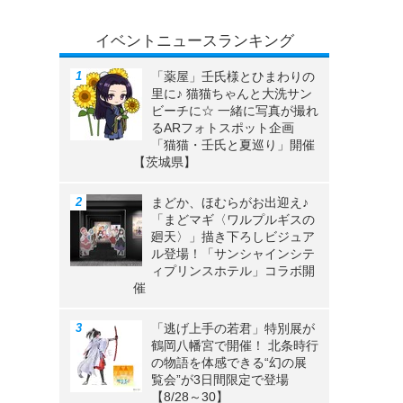
イベントニュースランキング
「薬屋」壬氏様とひまわりの
里に♪ 猫猫ちゃんと大洗サン
ビーチに☆ 一緒に写真が撮れ
るARフォトスポット企画
「猫猫・壬氏と夏巡り」開催
【茨城県】
まどか、ほむらがお出迎え♪
「まどマギ〈ワルプルギスの
廻天〉」描き下ろしビジュア
ル登場！「サンシャインシテ
ィプリンスホテル」コラボ開
催
「逃げ上手の若君」特別展が
鶴岡八幡宮で開催！ 北条時行
の物語を体感できる“幻の展
覧会”が3日間限定で登場
【8/28～30】