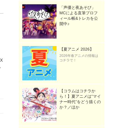
「声優と夜あそび」
MCによる直筆プロフ
ィール帳&トレカを公
開中♪
【夏アニメ 2026】
2026年春アニメの情報は
X
コチラで！
紀
【コラムはコチラか
ら！】夏アニメは“マイ
ナー時代”をどう描くの
か？／ほか