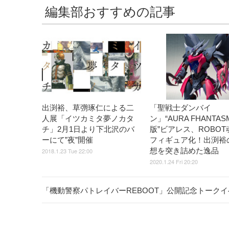
編集部おすすめの記事
出渕裕、草彅琢仁による二
「聖戦士ダンバイ
人展「イツカミタ夢ノカタ
ン」“AURA FHANTAS
チ」2月1日より下北沢のバ
版”ビアレス、ROBOT
ーにて”夜”開催
フィギュア化！出渕裕
想を突き詰めた逸品
2018.1.23 Tue 22:00
2020.1.24 Fri 20:20
「機動警察パトレイバーREBOOT」公開記念トーク