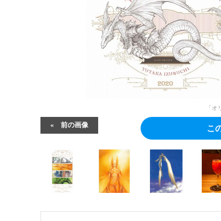
「オ
前の画像
こ