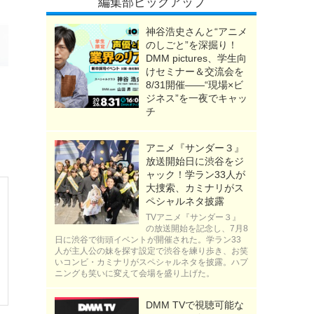
編集部ピックアップ
神谷浩史さんと“アニメ
のしごと”を深掘り！
DMM pictures、学生向
けセミナー＆交流会を
8/31開催――“現場×ビ
ジネス”を一夜でキャッ
チ
アニメ『サンダー３』
放送開始日に渋谷をジ
ャック！学ラン33人が
大捜索、カミナリがス
ペシャルネタ披露
TVアニメ『サンダー３』
の放送開始を記念し、7月8
日に渋谷で街頭イベントが開催された。学ラン33
人が主人公の妹を探す設定で渋谷を練り歩き、お笑
いコンビ・カミナリがスペシャルネタを披露。ハプ
ニングも笑いに変えて会場を盛り上げた。
DMM TVで視聴可能な