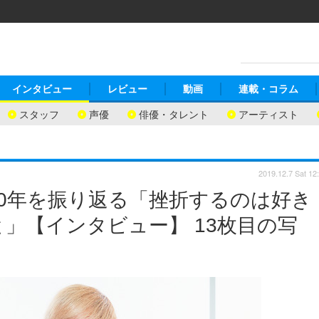
インタビュー
レビュー
動画
連載・コラム
スタッフ
声優
俳優・タレント
アーティスト
2019.12.7 Sat 12
0年を振り返る「挫折するのは好き
」【インタビュー】 13枚目の写