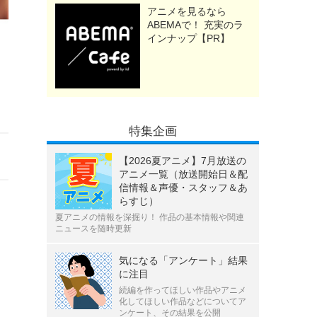
アニメを見るなら
ABEMAで！ 充実のラ
インナップ【PR】
特集企画
【2026夏アニメ】7月放送の
アニメ一覧（放送開始日＆配
信情報＆声優・スタッフ＆あ
らすじ）
夏アニメの情報を深掘り！ 作品の基本情報や関連
ニュースを随時更新
気になる「アンケート」結果
に注目
続編を作ってほしい作品やアニメ
化してほしい作品などについてア
ンケート、その結果を公開