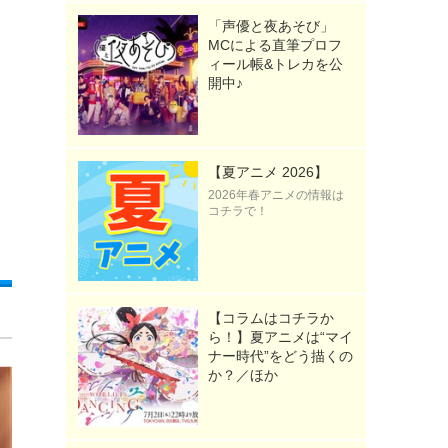
「声優と夜あそび」
MCによる直筆プロフ
ィール帳&トレカを公
開中♪
【夏アニメ 2026】
2026年春アニメの情報は
コチラで！
【コラムはコチラか
ら！】夏アニメは“マイ
ナー時代”をどう描くの
か？／ほか