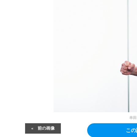
串田
前の画像
この