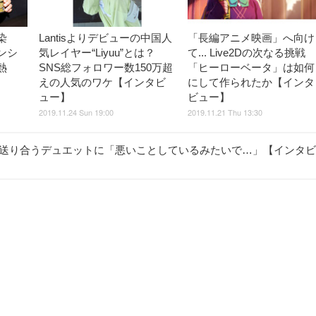
染
Lantisよりデビューの中国人
「長編アニメ映画」へ向け
ンシ
気レイヤー“Liyuu”とは？
て... Live2Dの次なる挑戦
熱
SNS総フォロワー数150万超
「ヒーローベータ」は如何
えの人気のワケ【インタビ
にして作られたか【インタ
ュー】
ビュー】
2019.11.24 Sun 19:00
2019.11.21 Thu 13:30
線送り合うデュエットに「悪いことしているみたいで…」【インタビ