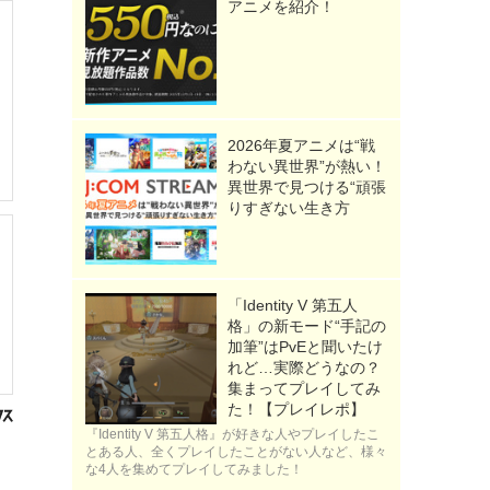
アニメを紹介！
2026年夏アニメは“戦
わない異世界”が熱い！
異世界で見つける“頑張
りすぎない生き方
「Identity V 第五人
格」の新モード“手記の
加筆”はPvEと聞いたけ
れど…実際どうなの？
集まってプレイしてみ
た！【プレイレポ】
『Identity V 第五人格』が好きな人やプレイしたこ
とある人、全くプレイしたことがない人など、様々
な4人を集めてプレイしてみました！