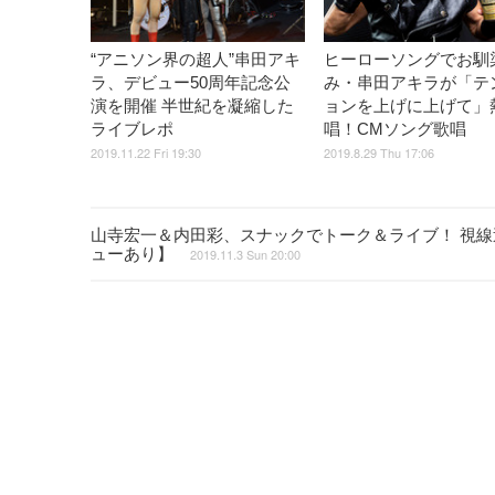
“アニソン界の超人”串田アキ
ヒーローソングでお馴
ラ、デビュー50周年記念公
み・串田アキラが「テ
演を開催 半世紀を凝縮した
ョンを上げに上げて」
ライブレポ
唱！CMソング歌唱
2019.11.22 Fri 19:30
2019.8.29 Thu 17:06
山寺宏一＆内田彩、スナックでトーク＆ライブ！ 視
ューあり】
2019.11.3 Sun 20:00