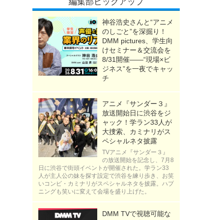
編集部ピックアップ
神谷浩史さんと“アニメ
のしごと”を深掘り！
DMM pictures、学生向
けセミナー＆交流会を
8/31開催――“現場×ビ
ジネス”を一夜でキャッ
チ
アニメ『サンダー３』
放送開始日に渋谷をジ
ャック！学ラン33人が
大捜索、カミナリがス
ペシャルネタ披露
TVアニメ『サンダー３』
の放送開始を記念し、7月8
日に渋谷で街頭イベントが開催された。学ラン33
人が主人公の妹を探す設定で渋谷を練り歩き、お笑
いコンビ・カミナリがスペシャルネタを披露。ハプ
ニングも笑いに変えて会場を盛り上げた。
DMM TVで視聴可能な