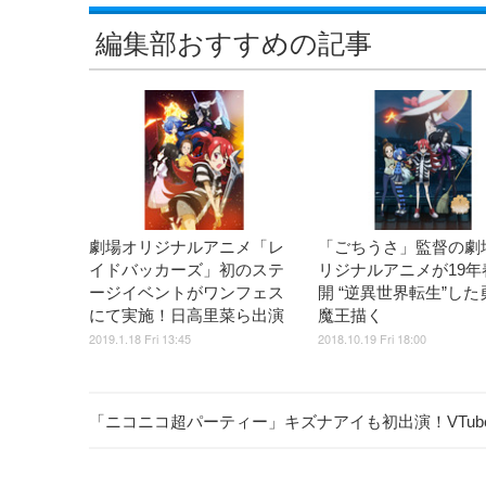
編集部おすすめの記事
劇場オリジナルアニメ「レ
「ごちうさ」監督の劇
イドバッカーズ」初のステ
リジナルアニメが19年
ージイベントがワンフェス
開 “逆異世界転生”した
にて実施！日高里菜ら出演
魔王描く
2019.1.18 Fri 13:45
2018.10.19 Fri 18:00
「ニコニコ超パーティー」キズナアイも初出演！VTuber