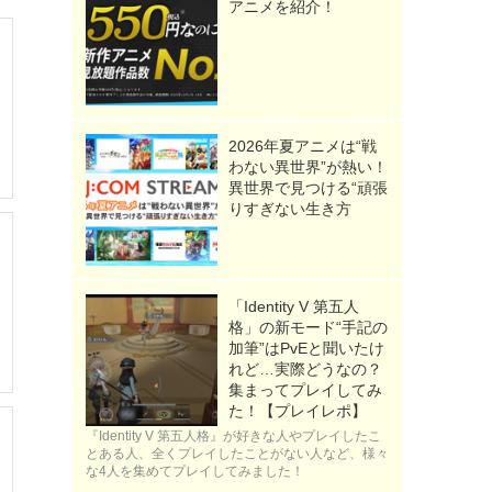
アニメを紹介！
2026年夏アニメは“戦
わない異世界”が熱い！
異世界で見つける“頑張
りすぎない生き方
「Identity V 第五人
格」の新モード“手記の
加筆”はPvEと聞いたけ
れど…実際どうなの？
集まってプレイしてみ
た！【プレイレポ】
『Identity V 第五人格』が好きな人やプレイしたこ
とある人、全くプレイしたことがない人など、様々
な4人を集めてプレイしてみました！