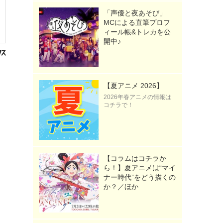
「声優と夜あそび」
MCによる直筆プロフ
ィール帳&トレカを公
開中♪
【夏アニメ 2026】
2026年春アニメの情報は
コチラで！
【コラムはコチラか
ら！】夏アニメは“マイ
ナー時代”をどう描くの
か？／ほか