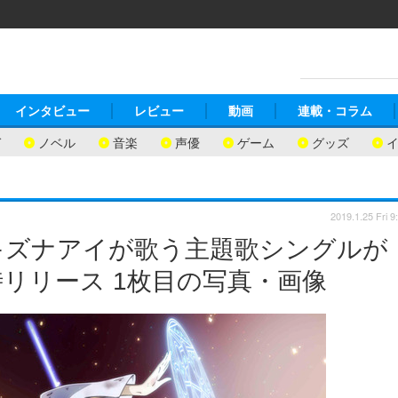
インタビュー
レビュー
動画
連載・コラム
ガ
ノベル
音楽
声優
ゲーム
グッズ
2019.1.25 Fri 9
キズナアイが歌う主題歌シングルが
リリース 1枚目の写真・画像