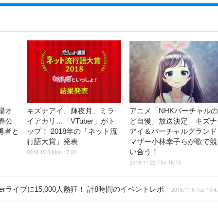
場オ
キズナアイ、輝夜月、ミラ
アニメ「NHKバーチャルの
春公
イアカリ…「VTuber」がト
ど自慢」放送決定 キズナ
勇者と
ップ！ 2018年の「ネット流
アイ＆バーチャルグランド
行語大賞」発表
マザー小林幸子らが歌で競
い合う！
2018.12.3 Mon 17:00
2018.11.22 Thu 18:15
ライブに15,000人熱狂！ 計8時間のイベントレポ
2018.11.6 Tue 10:4