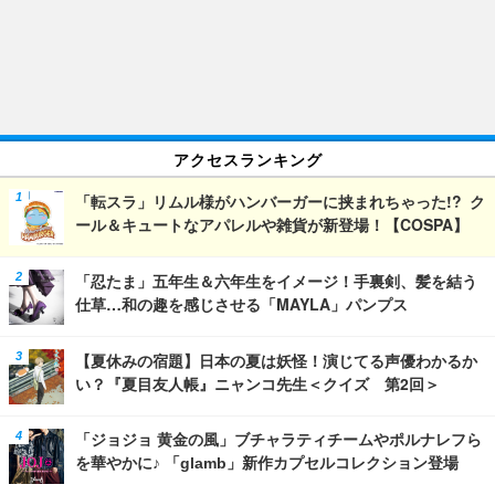
アクセスランキング
「転スラ」リムル様がハンバーガーに挟まれちゃった!? ク
ール＆キュートなアパレルや雑貨が新登場！【COSPA】
「忍たま」五年生＆六年生をイメージ！手裏剣、髪を結う
仕草…和の趣を感じさせる「MAYLA」パンプス
【夏休みの宿題】日本の夏は妖怪！演じてる声優わかるか
い？『夏目友人帳』ニャンコ先生＜クイズ 第2回＞
「ジョジョ 黄金の風」ブチャラティチームやポルナレフら
を華やかに♪ 「glamb」新作カプセルコレクション登場