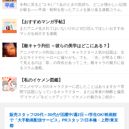
令和に見ると“エモい”？あのときの気持ち、どこか懐かしい記憶
が蘇る――平成・昭和を彩ったアニメを振り返る連載コラム。
【おすすめマンガ手帖】
まだアニメ化されてはいないけれどぜひ読んでほしいおすすめ
マンガを紹介する連載
【敵キャラ列伝 ～彼らの美学はどこにある？】
アニメやマンガ作品において、キャラクター人気や話題は、主
人公サイドやヒーローに偏りがち。でも、「光」が明るく輝い
て見えるのは「影」の存在があってこそ。敵キャラの魅力に迫
るコラム連載。
【私のイケメン図鑑】
アニメやマンガのキャラクターに恋したことはありますか？世
間で話題になっているキャラクター、または筆者の独断と偏見
で“イケメン”をピックアップ！ イケメンの魅力をご紹介♪
販売スタッフ/20代～30代が活躍中/週2日～/学生OK!映画館
で「大手動画配信サービス」PRスタッフ/日本橋・上野/東京
都