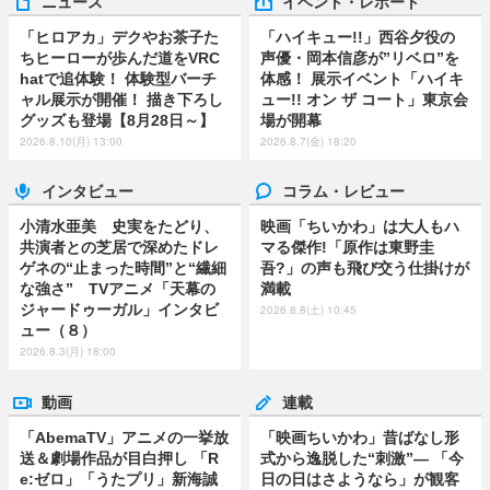
ニュース
イベント・レポート
「ヒロアカ」デクやお茶子た
「ハイキュー!!」西谷夕役の
ちヒーローが歩んだ道をVRC
声優・岡本信彦が”リベロ”を
hatで追体験！ 体験型バーチ
体感！ 展示イベント「ハイキ
ャル展示が開催！ 描き下ろし
ュー!! オン ザ コート」東京会
グッズも登場【8月28日～】
場が開幕
2026.8.10(月) 13:00
2026.8.7(金) 18:20
インタビュー
コラム・レビュー
小清水亜美 史実をたどり、
映画「ちいかわ」は大人もハ
共演者との芝居で深めたドレ
マる傑作!「原作は東野圭
ゲネの“止まった時間”と“繊細
吾?」の声も飛び交う仕掛けが
な強さ” TVアニメ「天幕の
満載
ジャードゥーガル」インタビ
2026.8.8(土) 10:45
ュー（８）
2026.8.3(月) 18:00
動画
連載
「AbemaTV」アニメの一挙放
「映画ちいかわ」昔ばなし形
送＆劇場作品が目白押し 「R
式から逸脱した“刺激”― 「今
e:ゼロ」「うたプリ」新海誠
日の日はさようなら」が観客