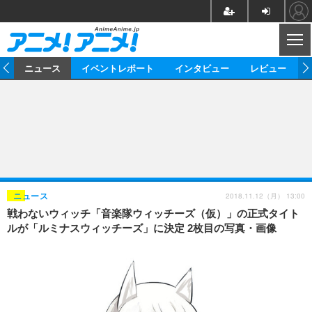
CL
ム
ニュース
イベントレポート
インタビュー
レビュー
ニュース
アニメ
映画/ドラマ
イベントレポート
マンガ
ノベル
アニメ
映画
インタビュー
音楽
声優
ライブ
舞台
スタッフ
声優
レビュー
2018.11.12（月） 13:00
ニュース
戦わないウィッチ「音楽隊ウィッチーズ（仮）」の正式タイト
ゲーム
グッズ
海外イベント
ビジネス
俳優・タレント
アーティスト
アニメ
実写
動画
ルが「ルミナスウィッチーズ」に決定 2枚目の写真・画像
イベント
海外
ビジネス
書評
イベント
アニメ
映画/ドラマ
連載・コラム
ゲーム
座談会
アニメ！アニメ！TV
ABEMA Cafe