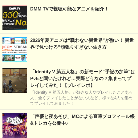
DMM TVで視聴可能なアニメを紹介！
2026年夏アニメは“戦わない異世界”が熱い！ 異世
界で見つける“頑張りすぎない生き方
「Identity V 第五人格」の新モード“手記の加筆”は
PvEと聞いたけれど…実際どうなの？集まってプ
レイしてみた！【プレイレポ】
『Identity V 第五人格』が好きな人やプレイしたことある
人、全くプレイしたことがない人など、様々な4人を集め
てプレイしてみました！
「声優と夜あそび」MCによる直筆プロフィール帳
&トレカを公開中♪