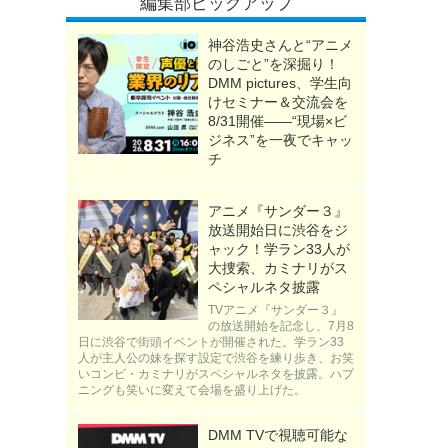
編集部ピックアップ
神谷浩史さんと“アニメ
のしごと”を深掘り！
DMM pictures、学生向
けセミナー＆交流会を
8/31開催――“現場×ビ
ジネス”を一夜でキャッ
チ
アニメ『サンダー３』
放送開始日に渋谷をジ
ャック！学ラン33人が
大捜索、カミナリがス
ペシャルネタ披露
TVアニメ『サンダー３』
の放送開始を記念し、7月8
日に渋谷で街頭イベントが開催された。学ラン33
人が主人公の妹を探す設定で渋谷を練り歩き、お笑
いコンビ・カミナリがスペシャルネタを披露。ハプ
ニングも笑いに変えて会場を盛り上げた。
DMM TVで視聴可能な