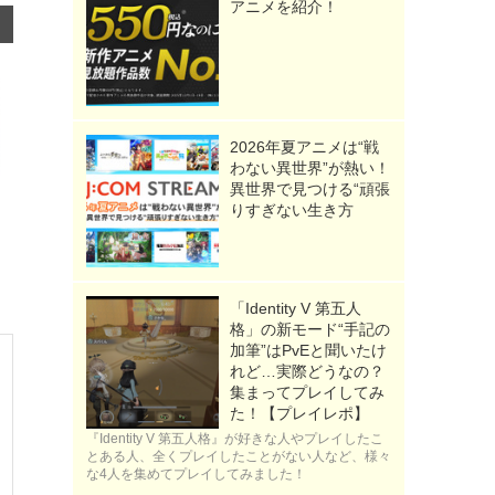
アニメを紹介！
2026年夏アニメは“戦
わない異世界”が熱い！
異世界で見つける“頑張
りすぎない生き方
「Identity V 第五人
格」の新モード“手記の
加筆”はPvEと聞いたけ
れど…実際どうなの？
集まってプレイしてみ
た！【プレイレポ】
『Identity V 第五人格』が好きな人やプレイしたこ
とある人、全くプレイしたことがない人など、様々
な4人を集めてプレイしてみました！