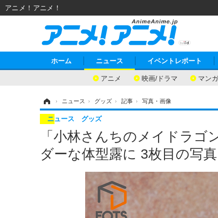
アニメ！アニメ！
ホーム
ニュース
イベントレポート
アニメ
映画/ドラマ
マン
ホーム
›
ニュース
›
グッズ
›
記事
›
写真・画像
ニュース
グッズ
「小林さんちのメイドラゴ
ダーな体型露に 3枚目の写