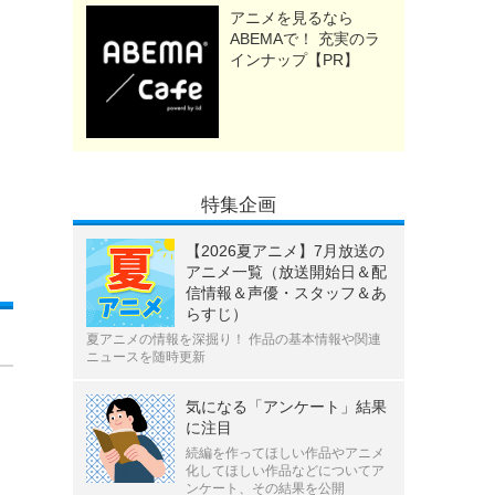
アニメを見るなら
ABEMAで！ 充実のラ
インナップ【PR】
特集企画
【2026夏アニメ】7月放送の
アニメ一覧（放送開始日＆配
信情報＆声優・スタッフ＆あ
らすじ）
夏アニメの情報を深掘り！ 作品の基本情報や関連
ニュースを随時更新
気になる「アンケート」結果
に注目
続編を作ってほしい作品やアニメ
化してほしい作品などについてア
ンケート、その結果を公開