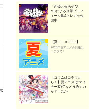
「声優と夜あそび」
MCによる直筆プロフ
ィール帳&トレカを公
開中♪
【夏アニメ 2026】
2026年春アニメの情報は
コチラで！
【コラムはコチラか
ら！】夏アニメは“マイ
ナー時代”をどう描くの
か？／ほか