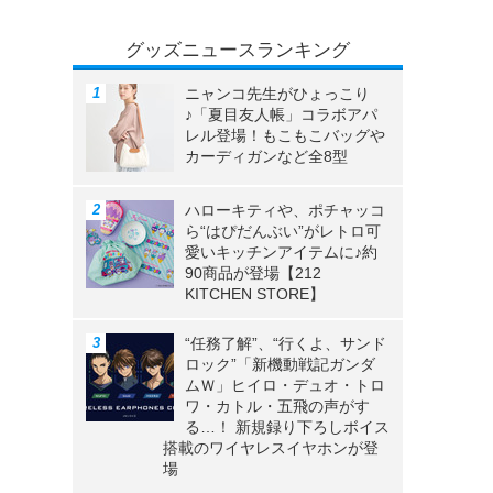
グッズニュースランキング
ニャンコ先生がひょっこり
♪「夏目友人帳」コラボアパ
レル登場！もこもこバッグや
カーディガンなど全8型
ハローキティや、ポチャッコ
ら“はぴだんぶい”がレトロ可
愛いキッチンアイテムに♪約
90商品が登場【212
KITCHEN STORE】
“任務了解”、“行くよ、サンド
ロック”「新機動戦記ガンダ
ムＷ」ヒイロ・デュオ・トロ
ワ・カトル・五飛の声がす
る…！ 新規録り下ろしボイス
搭載のワイヤレスイヤホンが登
場