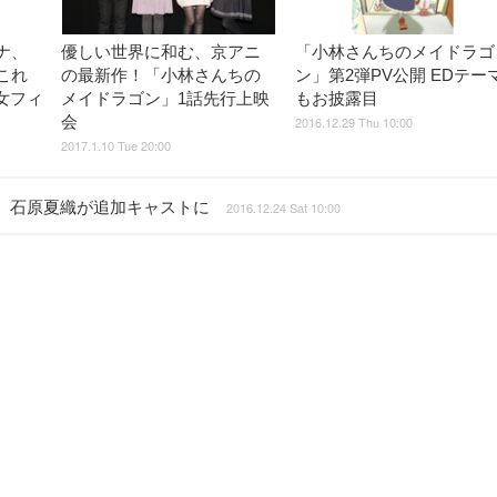
ナ、
優しい世界に和む、京アニ
「小林さんちのメイドラゴ
これ
の最新作！「小林さんちの
ン」第2弾PV公開 EDテー
女フィ
メイドラゴン」1話先行上映
もお披露目
会
2016.12.29 Thu 10:00
2017.1.10 Tue 20:00
、石原夏織が追加キャストに
2016.12.24 Sat 10:00