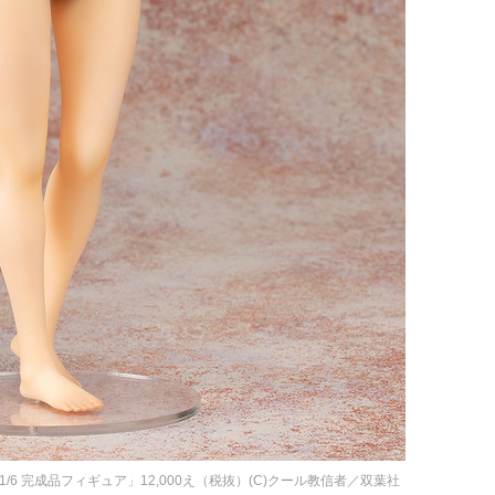
1/6 完成品フィギュア」12,000え（税抜）(C)クール教信者／双葉社