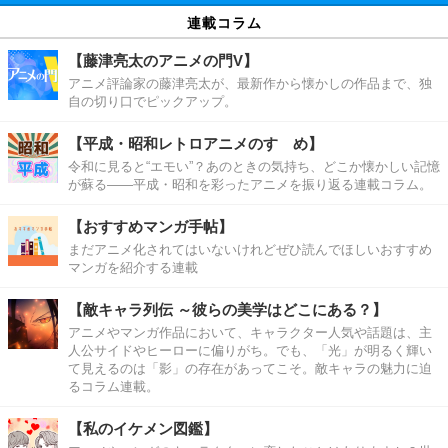
連載コラム
【藤津亮太のアニメの門V】
アニメ評論家の藤津亮太が、最新作から懐かしの作品まで、独
自の切り口でピックアップ。
【平成・昭和レトロアニメのすゝめ】
令和に見ると“エモい”？あのときの気持ち、どこか懐かしい記憶
が蘇る――平成・昭和を彩ったアニメを振り返る連載コラム。
【おすすめマンガ手帖】
まだアニメ化されてはいないけれどぜひ読んでほしいおすすめ
マンガを紹介する連載
【敵キャラ列伝 ～彼らの美学はどこにある？】
アニメやマンガ作品において、キャラクター人気や話題は、主
人公サイドやヒーローに偏りがち。でも、「光」が明るく輝い
て見えるのは「影」の存在があってこそ。敵キャラの魅力に迫
るコラム連載。
【私のイケメン図鑑】