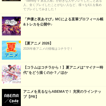
『Identity V 第五人格』が好きな人やプレイしたことある
人、全くプレイしたことがない人など、様々な4人を集め
てプレイしてみました！
「声優と夜あそび」MCによる直筆プロフィール帳
&トレカを公開中♪
【夏アニメ 2026】
2026年春アニメの情報はコチラで！
【コラムはコチラから！】夏アニメは“マイナー時
代”をどう描くのか？／ほか
アニメを見るならABEMAで！ 充実のラインナッ
プ【PR】