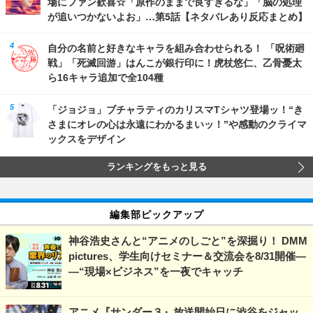
場にファン歓喜☆「原作のままで良すぎるな」「脳の処理
が追いつかないよお」…第5話【ネタバレあり反応まとめ】
自分の名前と好きなキャラを組み合わせられる！ 「呪術廻
戦」「死滅回游」はんこが銀行印に！虎杖悠仁、乙骨憂太
ら16キャラ追加で全104種
「ジョジョ」ブチャラティのカリスマTシャツ登場ッ！“き
さまにオレの心は永遠にわかるまいッ！”や感動のクライマ
ックスをデザイン
ランキングをもっと見る
編集部ピックアップ
神谷浩史さんと“アニメのしごと”を深掘り！ DMM
pictures、学生向けセミナー＆交流会を8/31開催―
―“現場×ビジネス”を一夜でキャッチ
アニメ『サンダー３』放送開始日に渋谷をジャッ