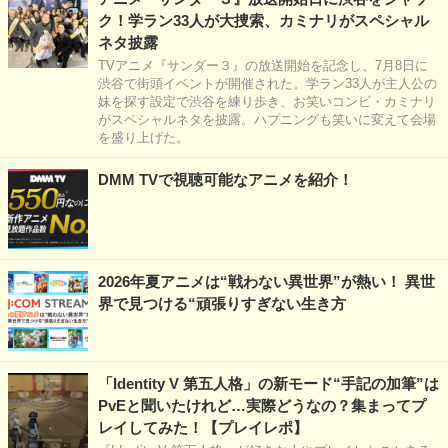
ク！学ラン33人が大捜索、カミナリがスペシャル
ネタ披露
TVアニメ『サンダー３』の放送開始を記念し、7月8日に
渋谷で街頭イベントが開催された。学ラン33人が主人公の
妹を探す設定で渋谷を練り歩き、お笑いコンビ・カミナリ
がスペシャルネタを披露。ハプニングも笑いに変えて会場
を盛り上げた。
DMM TVで視聴可能なアニメを紹介！
2026年夏アニメは“戦わない異世界”が熱い！ 異世
界で見つける“頑張りすぎない生き方
「Identity V 第五人格」の新モード“手記の加筆”は
PvEと聞いたけれど…実際どうなの？集まってプ
レイしてみた！【プレイレポ】