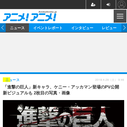
CL
ム
ニュース
イベントレポート
インタビュー
レビュー
ニュース
アニメ
映画/ドラマ
イベントレポート
マンガ
ノベル
アニメ
映画
インタビュー
音楽
声優
ライブ
舞台
スタッフ
声優
レビュー
2018.4.28（土） 9:46
ニュース
「進撃の巨人」新キャラ、ケニー・アッカマン登場のPV公開
ゲーム
グッズ
海外イベント
ビジネス
俳優・タレント
アーティスト
アニメ
実写
動画
新ビジュアルも 2枚目の写真・画像
イベント
海外
ビジネス
書評
イベント
アニメ
映画/ドラマ
連載・コラム
ゲーム
座談会
アニメ！アニメ！TV
ABEMA Cafe