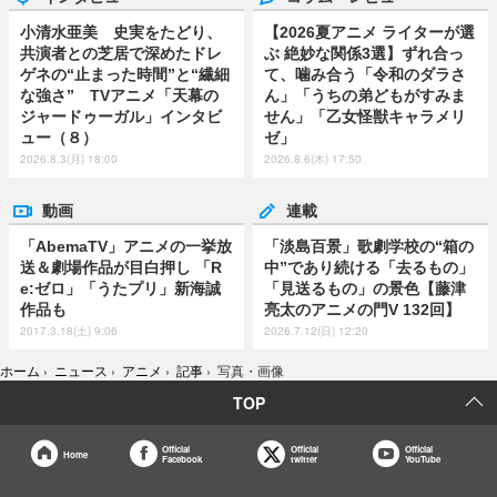
小清水亜美 史実をたどり、
【2026夏アニメ ライターが選
共演者との芝居で深めたドレ
ぶ 絶妙な関係3選】ずれ合っ
ゲネの“止まった時間”と“繊細
て、噛み合う「令和のダラさ
な強さ” TVアニメ「天幕の
ん」「うちの弟どもがすみま
ジャードゥーガル」インタビ
せん」「乙女怪獣キャラメリ
ュー（８）
ゼ」
2026.8.3(月) 18:00
2026.8.6(木) 17:50
動画
連載
「AbemaTV」アニメの一挙放
「淡島百景」歌劇学校の“箱の
送＆劇場作品が目白押し 「R
中”であり続ける「去るもの」
e:ゼロ」「うたプリ」新海誠
「見送るもの」の景色【藤津
作品も
亮太のアニメの門V 132回】
2017.3.18(土) 9:06
2026.7.12(日) 12:20
ホーム
›
ニュース
›
アニメ
›
記事
›
写真・画像
TOP
Official
Official
Official
Home
Facebook
twitter
YouTube