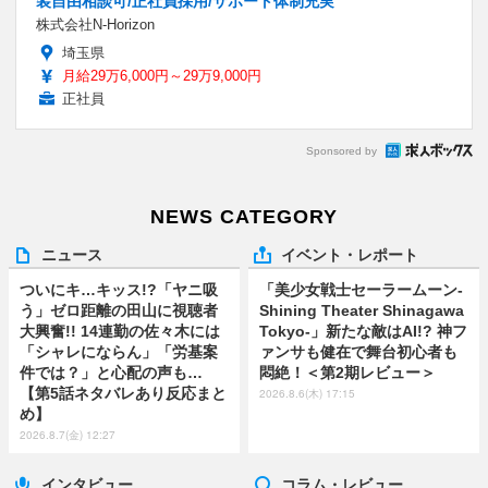
装自由相談可/正社員採用/サポート体制充実
株式会社N-Horizon
埼玉県
月給29万6,000円～29万9,000円
正社員
Sponsored by
NEWS CATEGORY
ニュース
イベント・レポート
ついにキ…キッス!?「ヤニ吸
「美少女戦士セーラームーン-
う」ゼロ距離の田山に視聴者
Shining Theater Shinagawa
大興奮!! 14連勤の佐々木には
Tokyo-」新たな敵はAI!? 神フ
「シャレにならん」「労基案
ァンサも健在で舞台初心者も
件では？」と心配の声も…
悶絶！＜第2期レビュー＞
【第5話ネタバレあり反応まと
2026.8.6(木) 17:15
め】
2026.8.7(金) 12:27
インタビュー
コラム・レビュー