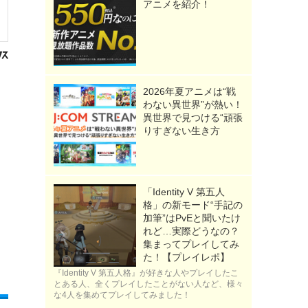
アニメを紹介！
2026年夏アニメは“戦
わない異世界”が熱い！
異世界で見つける“頑張
りすぎない生き方
「Identity V 第五人
格」の新モード“手記の
加筆”はPvEと聞いたけ
れど…実際どうなの？
集まってプレイしてみ
た！【プレイレポ】
『Identity V 第五人格』が好きな人やプレイしたこ
とある人、全くプレイしたことがない人など、様々
な4人を集めてプレイしてみました！