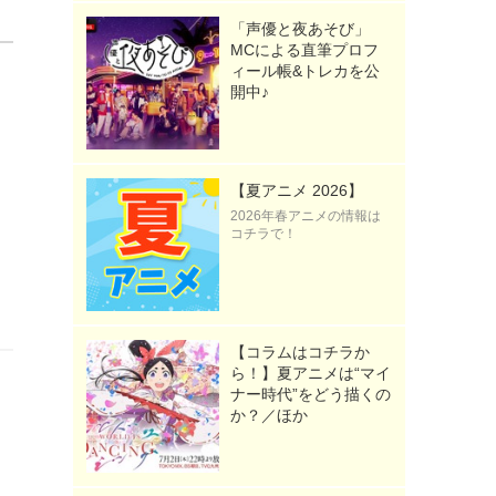
「声優と夜あそび」
MCによる直筆プロフ
ィール帳&トレカを公
開中♪
【夏アニメ 2026】
2026年春アニメの情報は
コチラで！
【コラムはコチラか
ら！】夏アニメは“マイ
ナー時代”をどう描くの
か？／ほか