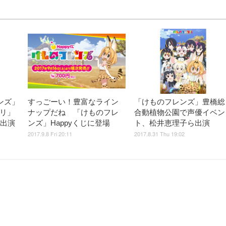
ンズ」
すっごーい！豊富なライン
「けものフレンズ」豊橋総
ーリ」
ナップだね 「けものフレ
合動植物公園で声優イベン
も出演
ンズ」Happyくじに登場
ト、松井恵理子ら出演
2017.9.8 Fri 20:11
2017.8.31 Thu 19:02