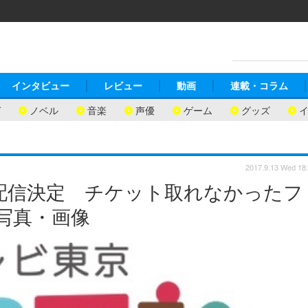
インタビュー
レビュー
動画
連載・コラム
ガ
ノベル
音楽
声優
ゲーム
グッズ
2017.9.13 Wed 18
生配信決定 チケット取れなかったフ
の写真・画像