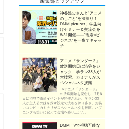
編集部ピックアップ
神谷浩史さんと“アニメ
のしごと”を深掘り！
DMM pictures、学生向
けセミナー＆交流会を
8/31開催――“現場×ビ
ジネス”を一夜でキャッ
チ
アニメ『サンダー３』
放送開始日に渋谷をジ
ャック！学ラン33人が
大捜索、カミナリがス
ペシャルネタ披露
TVアニメ『サンダー３』
の放送開始を記念し、7月8
日に渋谷で街頭イベントが開催された。学ラン33
人が主人公の妹を探す設定で渋谷を練り歩き、お笑
いコンビ・カミナリがスペシャルネタを披露。ハプ
ニングも笑いに変えて会場を盛り上げた。
DMM TVで視聴可能な