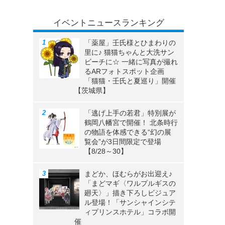
イベントニュースランキング
「薬屋」壬氏様とひまわりの
里に♪ 猫猫ちゃんと大洗サン
ビーチに☆ 一緒に写真が撮れ
るARフォトスポット企画
「猫猫・壬氏と夏巡り」開催
【茨城県】
「逃げ上手の若君」特別展が
鶴岡八幡宮で開催！ 北条時行
の物語を体感できる“幻の展
覧会”が3日間限定で登場
【8/28～30】
まどか、ほむらがお出迎え♪
「まどマギ〈ワルプルギスの
廻天〉」描き下ろしビジュア
ル登場！「サンシャインシテ
ィプリンスホテル」コラボ開
催