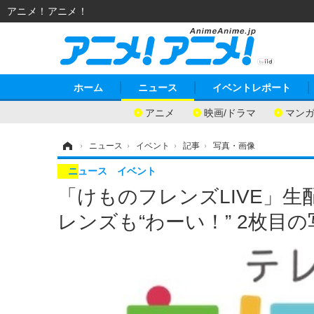
アニメ！アニメ！
ホーム
ニュース
イベントレポート
アニメ
映画/ドラマ
マン
ホーム
›
ニュース
›
イベント
›
記事
›
写真・画像
ニュース
イベント
「けものフレンズLIVE」
レンズも“わーい！” 2枚目