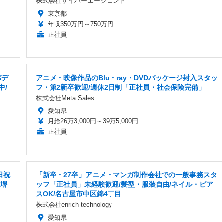
株式会社サイバーエージェント
東京都
年収350万円～750万円
正社員
バデ
アニメ・映像作品のBlu・ray・DVDパッケージ封入スタッ
中/
フ・第2新卒歓迎/週休2日制「正社員・社会保険完備」
株式会社Meta Sales
愛知県
月給26万3,000円～39万5,000円
正社員
日祝
「新卒・27卒」アニメ・マンガ制作会社での一般事務スタ
/堺
ッフ「正社員」未経験歓迎/髪型・服装自由/ネイル・ピア
スOK/名古屋市中区錦4丁目
株式会社enrich technology
愛知県