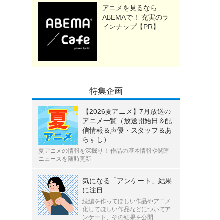
アニメを見るなら
ABEMAで！ 充実のラ
インナップ【PR】
特集企画
【2026夏アニメ】7月放送の
アニメ一覧（放送開始日＆配
信情報＆声優・スタッフ＆あ
らすじ）
夏アニメの情報を深掘り！ 作品の基本情報や関連
ニュースを随時更新
気になる「アンケート」結果
に注目
続編を作ってほしい作品やアニメ
化してほしい作品などについてア
ンケート、その結果を公開