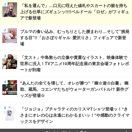
「私を選んで」…口元に咥えた値札やスカートの裾を持ち
上げる仕草にズギュンッ!!!!ベルドール「ロゼ」がフィギュ
アで新登場
ブルマの食い込み、むっちりとした腰まわり…そして“挑発
する目”!!「おさぼりギャル 愛沢りさ」フィギュアで新登
場
「文スト」中島敦らの立像や貴重なイラスト、映像体験で
世界に没入！TVアニメ10周年記念展の東京会場フォトレポ
ートが到着
“あんたの全てを壊して、オレが勝つ”「幽☆遊☆白書」 幽
助、蔵馬、コエンマたちがウォーターガンバトル!? 新作グ
ッズが登場☆
「ジョジョ」ブチャラティのカリスマTシャツ登場ッ！“き
さまにオレの心は永遠にわかるまいッ！”や感動のクライマ
ックスをデザイン