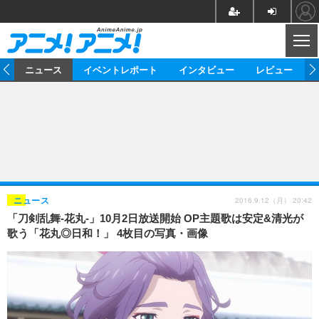
CL
ム
ニュース
イベントレポート
インタビュー
レビュー
ニュース
アニメ
映画/ドラマ
イベントレポート
マンガ
ノベル
アニメ
映画
インタビュー
音楽
声優
ライブ
舞台
スタッフ
声優
レビュー
2016.9.12（月） 20:42
ニュース
「刀剣乱舞-花丸-」10月2日放送開始 OP主題歌は安定&清光が
ゲーム
グッズ
海外イベント
ビジネス
俳優・タレント
アーティスト
アニメ
実写
動画
歌う「花丸◎日和！」 4枚目の写真・画像
イベント
海外
ビジネス
書評
イベント
アニメ
映画/ドラマ
連載・コラム
ゲーム
座談会
アニメ！アニメ！TV
ABEMA Cafe