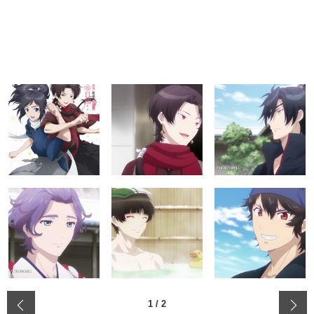
‹
1
/
2