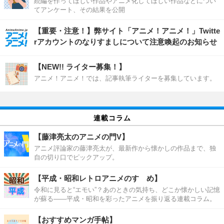
続編を作ってほしい作品やアニメ化してほしい作品などについ
てアンケート、その結果を公開
【重要・注意！】弊サイト「アニメ！アニメ！」Twitte
rアカウントのなりすましについて注意喚起のお知らせ
【NEW!! ライター募集！】
アニメ！アニメ！では、記事執筆ライターを募集しています。
連載コラム
【藤津亮太のアニメの門V】
アニメ評論家の藤津亮太が、最新作から懐かしの作品まで、独
自の切り口でピックアップ。
【平成・昭和レトロアニメのすゝめ】
令和に見ると“エモい”？あのときの気持ち、どこか懐かしい記憶
が蘇る――平成・昭和を彩ったアニメを振り返る連載コラム。
【おすすめマンガ手帖】