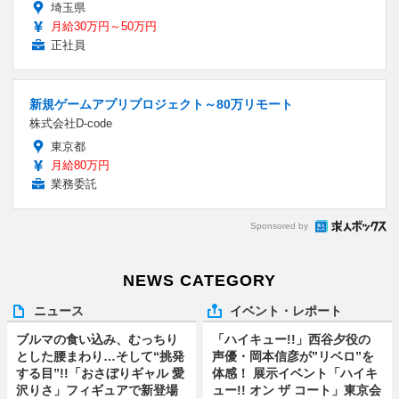
埼玉県
月給30万円～50万円
正社員
新規ゲームアプリプロジェクト～80万リモート
株式会社D-code
東京都
月給80万円
業務委託
Sponsored by
NEWS CATEGORY
ニュース
イベント・レポート
ブルマの食い込み、むっちり
「ハイキュー!!」西谷夕役の
とした腰まわり…そして“挑発
声優・岡本信彦が”リベロ”を
する目”!!「おさぼりギャル 愛
体感！ 展示イベント「ハイキ
沢りさ」フィギュアで新登場
ュー!! オン ザ コート」東京会