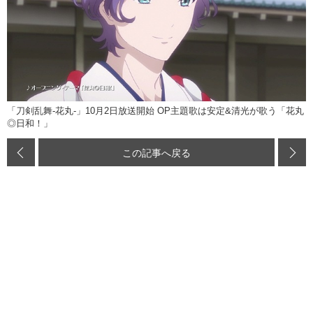
「刀剣乱舞-花丸-」10月2日放送開始 OP主題歌は安定&清光が歌う「花丸
◎日和！」
この記事へ戻る