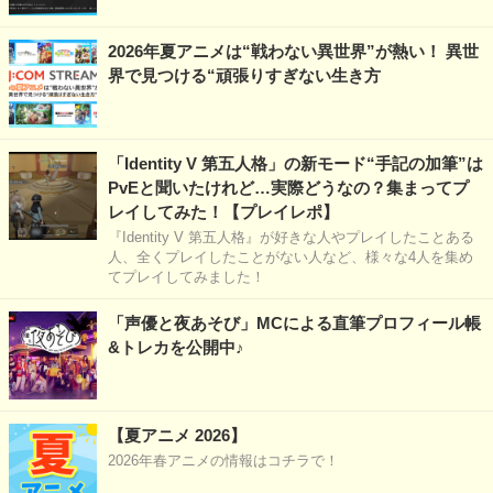
2026年夏アニメは“戦わない異世界”が熱い！ 異世
界で見つける“頑張りすぎない生き方
「Identity V 第五人格」の新モード“手記の加筆”は
PvEと聞いたけれど…実際どうなの？集まってプ
レイしてみた！【プレイレポ】
『Identity V 第五人格』が好きな人やプレイしたことある
人、全くプレイしたことがない人など、様々な4人を集め
てプレイしてみました！
「声優と夜あそび」MCによる直筆プロフィール帳
&トレカを公開中♪
【夏アニメ 2026】
2026年春アニメの情報はコチラで！