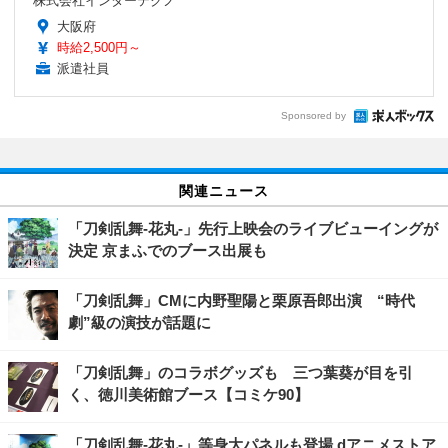
株式会社インターテクノ
大阪府
時給2,500円～
派遣社員
Sponsored by
関連ニュース
「刀剣乱舞-花丸-」先行上映会のライブビューイングが
決定 京まふでのブース出展も
「刀剣乱舞」CMに内野聖陽と栗原吾郎出演 “時代
劇”級の演技が話題に
「刀剣乱舞」のコラボグッズも 三つ葉葵が目を引
く、徳川美術館ブース【コミケ90】
「刀剣乱舞-花丸-」等身大パネルも登場 dアニメストア