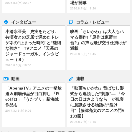
場が開幕
2026.8.8(土) 22:37
2026.8.7(金) 18:20
インタビュー
コラム・レビュー
小清水亜美 史実をたどり、
映画「ちいかわ」は大人もハ
共演者との芝居で深めたドレ
マる傑作!「原作は東野圭
ゲネの“止まった時間”と“繊細
吾?」の声も飛び交う仕掛けが
な強さ” TVアニメ「天幕の
満載
ジャードゥーガル」インタビ
2026.8.8(土) 10:45
ュー（８）
2026.8.3(月) 18:00
動画
連載
「AbemaTV」アニメの一挙放
「映画ちいかわ」昔ばなし形
送＆劇場作品が目白押し 「R
式から逸脱した“刺激”― 「今
e:ゼロ」「うたプリ」新海誠
日の日はさようなら」が観客
作品も
に意識させる物語の“裂け
目”【藤津亮太のアニメの門V
2017.3.18(土) 9:06
133回】
2026.8.7(金) 19:15