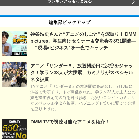
ランキングをもっと見る
編集部ピックアップ
神谷浩史さんと“アニメのしごと”を深掘り！ DMM
pictures、学生向けセミナー＆交流会を8/31開催―
―“現場×ビジネス”を一夜でキャッチ
アニメ『サンダー３』放送開始日に渋谷をジャッ
ク！学ラン33人が大捜索、カミナリがスペシャル
ネタ披露
TVアニメ『サンダー３』の放送開始を記念し、7月8日に
渋谷で街頭イベントが開催された。学ラン33人が主人公の
妹を探す設定で渋谷を練り歩き、お笑いコンビ・カミナリ
がスペシャルネタを披露。ハプニングも笑いに変えて会場
を盛り上げた。
DMM TVで視聴可能なアニメを紹介！