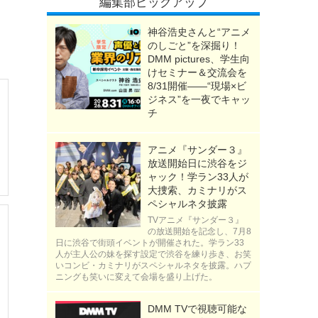
編集部ピックアップ
神谷浩史さんと“アニメ
のしごと”を深掘り！
DMM pictures、学生向
けセミナー＆交流会を
8/31開催――“現場×ビ
ジネス”を一夜でキャッ
チ
アニメ『サンダー３』
放送開始日に渋谷をジ
ャック！学ラン33人が
大捜索、カミナリがス
ペシャルネタ披露
TVアニメ『サンダー３』
の放送開始を記念し、7月8
日に渋谷で街頭イベントが開催された。学ラン33
人が主人公の妹を探す設定で渋谷を練り歩き、お笑
いコンビ・カミナリがスペシャルネタを披露。ハプ
ニングも笑いに変えて会場を盛り上げた。
DMM TVで視聴可能な