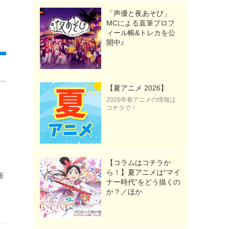
「声優と夜あそび」
MCによる直筆プロフ
ィール帳&トレカを公
開中♪
【夏アニメ 2026】
2026年春アニメの情報は
コチラで！
【コラムはコチラか
ら！】夏アニメは“マイ
新
ナー時代”をどう描くの
か？／ほか