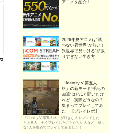
アニメを紹介！
2026年夏アニメは“戦
わない異世界”が熱い！
異世界で見つける“頑張
りすぎない生き方
「Identity V 第五人
格」の新モード“手記の
加筆”はPvEと聞いたけ
れど…実際どうなの？
集まってプレイしてみ
た！【プレイレポ】
『Identity V 第五人格』が好きな人やプレイしたこ
とある人、全くプレイしたことがない人など、様々
な4人を集めてプレイしてみました！