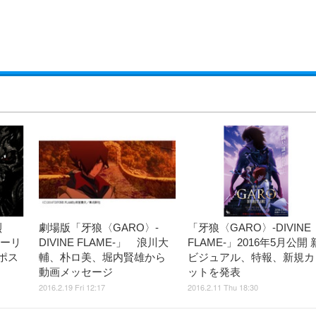
烈
劇場版「牙狼〈GARO〉‐
「牙狼〈GARO〉-DIVINE
トーリ
DIVINE FLAME‐」 浪川大
FLAME-」2016年5月公開 
ポス
輔、朴ロ美、堀内賢雄から
ビジュアル、特報、新規カ
動画メッセージ
ットを発表
2016.2.19 Fri 12:17
2016.2.11 Thu 18:30