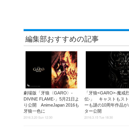
編集部おすすめの記事
劇場版「牙狼〈GARO〉‐
「牙狼<GARO>-魔戒
DIVINE FLAME‐」5月21日よ
伝-」 キャストもス
り公開 AnimeJapan 2016も
ーも謎の10周年作品が
牙狼一色に
ター公開
2016.3.20 Sun 12:30
2016.3.15 Tue 18:30