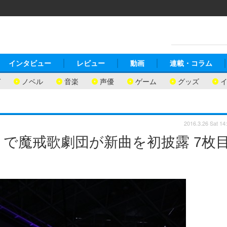
インタビュー
レビュー
動画
連載・コラム
ガ
ノベル
音楽
声優
ゲーム
グッズ
2016.3.26 Sat 14
で魔戒歌劇団が新曲を初披露 7枚