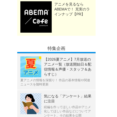
アニメを見るなら
ABEMAで！ 充実のラ
インナップ【PR】
特集企画
【2026夏アニメ】7月放送の
アニメ一覧（放送開始日＆配
信情報＆声優・スタッフ＆あ
らすじ）
夏アニメの情報を深掘り！ 作品の基本情報や関連
ニュースを随時更新
気になる「アンケート」結果
に注目
続編を作ってほしい作品やアニメ
化してほしい作品などについてア
ンケート、その結果を公開