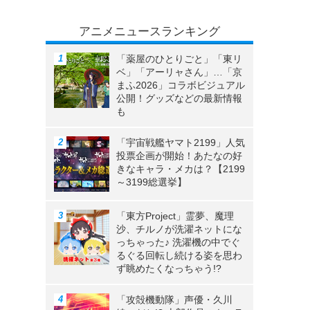
アニメニュースランキング
「薬屋のひとりごと」「東リ
ベ」「アーリャさん」…「京
まふ2026」コラボビジュアル
公開！グッズなどの最新情報
も
「宇宙戦艦ヤマト2199」人気
投票企画が開始！あたなの好
きなキャラ・メカは？【2199
～3199総選挙】
「東方Project」霊夢、魔理
沙、チルノが洗濯ネットにな
っちゃった♪ 洗濯機の中でぐ
るぐる回転し続ける姿を思わ
ず眺めたくなっちゃう!?
「攻殻機動隊」声優・久川