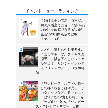
イベントニュースランキング
「逃げ上手の若君」特別展が
鶴岡八幡宮で開催！ 北条時行
の物語を体感できる“幻の展
覧会”が3日間限定で登場
【8/28～30】
まどか、ほむらがお出迎え♪
「まどマギ〈ワルプルギスの
廻天〉」描き下ろしビジュア
ル登場！「サンシャインシテ
ィプリンスホテル」コラボ開
催
「ワンピース」ルフィやロー
と乾杯！焼きそばや光るドリ
ンクカップなどお祭りメニュ
ー登場☆あの“麦わら帽子”も
グッズ化!? 【USJ「ワンピー
ス・プレミア・サマー」が開