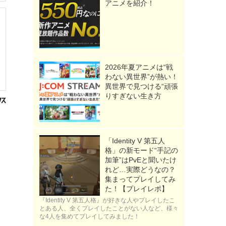
アニメを紹介！
2026年夏アニメは“戦
わない異世界”が熱い！
異世界で見つける“頑張
りすぎない生き方
「Identity V 第五人
格」の新モード“手記の
加筆”はPvEと聞いたけ
れど…実際どうなの？
集まってプレイしてみ
た！【プレイレポ】
『Identity V 第五人格』が好きな人やプレイしたこ
とある人、全くプレイしたことがない人など、様々
な4人を集めてプレイしてみました！