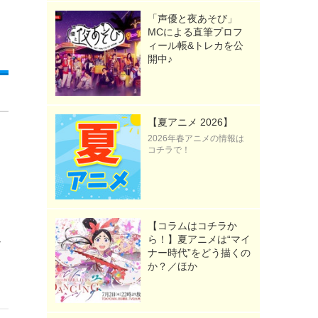
「声優と夜あそび」
MCによる直筆プロフ
ィール帳&トレカを公
開中♪
【夏アニメ 2026】
2026年春アニメの情報は
コチラで！
【コラムはコチラか
ら！】夏アニメは“マイ
ン
ナー時代”をどう描くの
か？／ほか