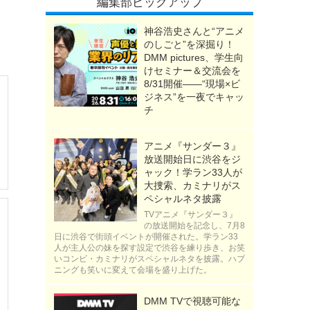
編集部ピックアップ
神谷浩史さんと“アニメ
のしごと”を深掘り！
DMM pictures、学生向
けセミナー＆交流会を
8/31開催――“現場×ビ
ジネス”を一夜でキャッ
チ
アニメ『サンダー３』
放送開始日に渋谷をジ
ャック！学ラン33人が
大捜索、カミナリがス
ペシャルネタ披露
TVアニメ『サンダー３』
の放送開始を記念し、7月8
日に渋谷で街頭イベントが開催された。学ラン33
人が主人公の妹を探す設定で渋谷を練り歩き、お笑
いコンビ・カミナリがスペシャルネタを披露。ハプ
ニングも笑いに変えて会場を盛り上げた。
DMM TVで視聴可能な