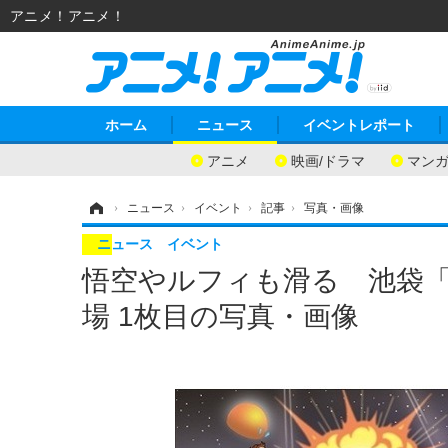
アニメ！アニメ！
ホーム
ニュース
イベントレポート
アニメ
映画/ドラマ
マン
ホーム
›
ニュース
›
イベント
›
記事
›
写真・画像
ニュース
イベント
悟空やルフィも滑る 池袋「
場 1枚目の写真・画像