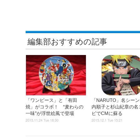
編集部おすすめの記事
「ワンピース」と「有田
「NARUTO」名シー
焼」がコラボ！ “麦わらの
内順子と杉山紀章の名
一味”が浮世絵風で登場
ビでCMに蘇る
2015.11.24 Tue 18:30
2015.12.1 Tue 15:21