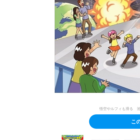
悟空やルフィも滑る 池
こ