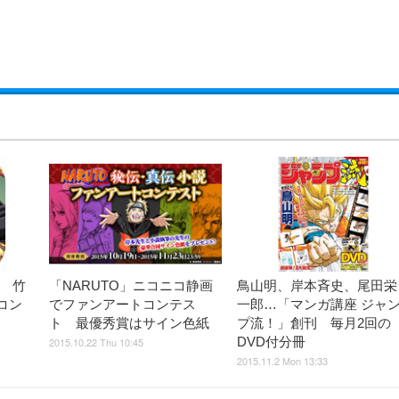
ン 竹
「NARUTO」ニコニコ静画
鳥山明、岸本斉史、尾田栄
コン
でファンアートコンテス
一郎…「マンガ講座 ジャ
ト 最優秀賞はサイン色紙
プ流！」創刊 毎月2回の
DVD付分冊
2015.10.22 Thu 10:45
2015.11.2 Mon 13:33