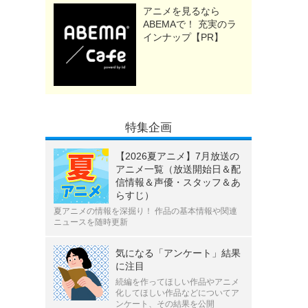
アニメを見るなら
ABEMAで！ 充実のラ
インナップ【PR】
特集企画
【2026夏アニメ】7月放送の
アニメ一覧（放送開始日＆配
信情報＆声優・スタッフ＆あ
らすじ）
夏アニメの情報を深掘り！ 作品の基本情報や関連
ニュースを随時更新
気になる「アンケート」結果
に注目
続編を作ってほしい作品やアニメ
化してほしい作品などについてア
ンケート、その結果を公開