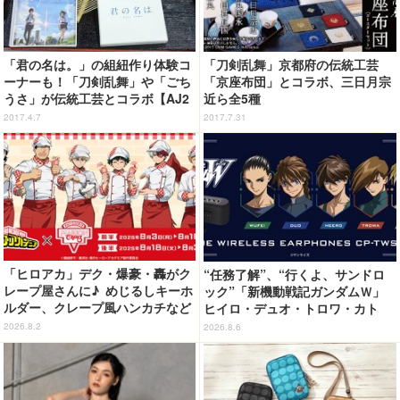
「君の名は。」の組紐作り体験コ
「刀剣乱舞」京都府の伝統工芸
ーナーも！「刀剣乱舞」や「ごち
「京座布団」とコラボ、三日月宗
うさ」が伝統工芸とコラボ【AJ2
近ら全5種
017】
2017.4.7
2017.7.31
「ヒロアカ」デク・爆豪・轟がク
“任務了解”、“行くよ、サンドロ
レープ屋さんに♪ めじるしキーホ
ック”「新機動戦記ガンダムＷ」
ルダー、クレープ風ハンカチなど
ヒイロ・デュオ・トロワ・カト
限定グッズ＆コラボクレープが登
ル・五飛の声がする…！ 新規録
2026.8.2
2026.8.6
場
り下ろしボイス搭載のワイヤレス
イヤホンが登場