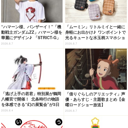
“ハマーン様、バンザーイ！”「機
「ムーミン」リトルミイと一緒に
動戦士ガンダムZZ」ハマーン様を
身軽にお出かけ♪ ワンポイントで
華麗にデザイン♪ 「STRICT-G」
光るキュートな水玉柄スマホショ
Tシャツなどミニコレクション登
ルダーが新登場！
2026.8.7
2026.8.7
場
「逃げ上手の若君」特別展が鶴岡
「借りぐらしのアリエッティ」声
八幡宮で開催！ 北条時行の物語
優・あらすじ・主題歌まとめ【金
を体感できる“幻の展覧会”が3日
曜ロードショー放送】
間限定で登場【8/28～30】
2026.8.4
2026.8.7