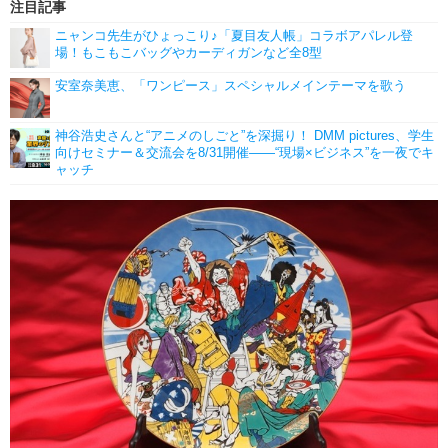
注目記事
ニャンコ先生がひょっこり♪「夏目友人帳」コラボアパレル登
場！もこもこバッグやカーディガンなど全8型
安室奈美恵、「ワンピース」スペシャルメインテーマを歌う
神谷浩史さんと“アニメのしごと”を深掘り！ DMM pictures、学生
向けセミナー＆交流会を8/31開催――“現場×ビジネス”を一夜でキ
ャッチ