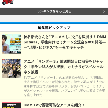
ランキングをもっと見る
編集部ピックアップ
神谷浩史さんと“アニメのしごと”を深掘り！ DMM
pictures、学生向けセミナー＆交流会を8/31開催―
―“現場×ビジネス”を一夜でキャッチ
アニメ『サンダー３』放送開始日に渋谷をジャッ
ク！学ラン33人が大捜索、カミナリがスペシャル
ネタ披露
TVアニメ『サンダー３』の放送開始を記念し、7月8日に
渋谷で街頭イベントが開催された。学ラン33人が主人公の
妹を探す設定で渋谷を練り歩き、お笑いコンビ・カミナリ
がスペシャルネタを披露。ハプニングも笑いに変えて会場
を盛り上げた。
DMM TVで視聴可能なアニメを紹介！