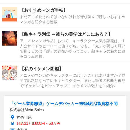
【おすすめマンガ手帖】
まだアニメ化されてはいないけれどぜひ読んでほしいおすすめ
マンガを紹介する連載
【敵キャラ列伝 ～彼らの美学はどこにある？】
アニメやマンガ作品において、キャラクター人気や話題は、主
人公サイドやヒーローに偏りがち。でも、「光」が明るく輝い
て見えるのは「影」の存在があってこそ。敵キャラの魅力に迫
るコラム連載。
【私のイケメン図鑑】
アニメやマンガのキャラクターに恋したことはありますか？世
間で話題になっているキャラクター、または筆者の独断と偏見
で“イケメン”をピックアップ！ イケメンの魅力をご紹介♪
「ゲーム業界志望」ゲームデバッカー/未経験活躍/資格不問
株式会社Meta Sales
神奈川県
月給31万8,800円～58万円
正社員