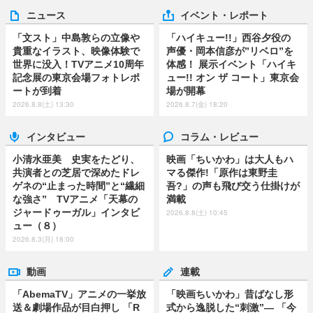
ニュース
イベント・レポート
「文スト」中島敦らの立像や
「ハイキュー!!」西谷夕役の
貴重なイラスト、映像体験で
声優・岡本信彦が”リベロ”を
世界に没入！TVアニメ10周年
体感！ 展示イベント「ハイキ
記念展の東京会場フォトレポ
ュー!! オン ザ コート」東京会
ートが到着
場が開幕
2026.8.8(土) 13:30
2026.8.7(金) 18:20
インタビュー
コラム・レビュー
小清水亜美 史実をたどり、
映画「ちいかわ」は大人もハ
共演者との芝居で深めたドレ
マる傑作!「原作は東野圭
ゲネの“止まった時間”と“繊細
吾?」の声も飛び交う仕掛けが
な強さ” TVアニメ「天幕の
満載
ジャードゥーガル」インタビ
2026.8.8(土) 10:45
ュー（８）
2026.8.3(月) 18:00
動画
連載
「AbemaTV」アニメの一挙放
「映画ちいかわ」昔ばなし形
送＆劇場作品が目白押し 「R
式から逸脱した“刺激”― 「今