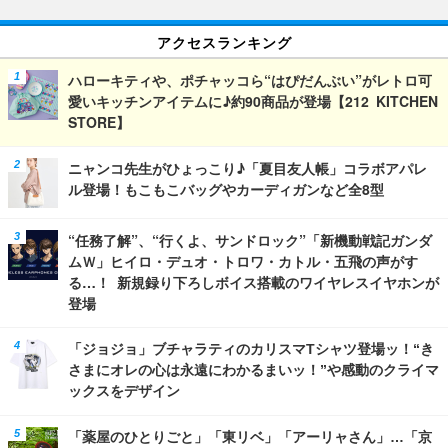
アクセスランキング
ハローキティや、ポチャッコら“はぴだんぶい”がレトロ可
愛いキッチンアイテムに♪約90商品が登場【212 KITCHEN
STORE】
ニャンコ先生がひょっこり♪「夏目友人帳」コラボアパレ
ル登場！もこもこバッグやカーディガンなど全8型
“任務了解”、“行くよ、サンドロック”「新機動戦記ガンダ
ムＷ」ヒイロ・デュオ・トロワ・カトル・五飛の声がす
る…！ 新規録り下ろしボイス搭載のワイヤレスイヤホンが
登場
「ジョジョ」ブチャラティのカリスマTシャツ登場ッ！“き
さまにオレの心は永遠にわかるまいッ！”や感動のクライマ
ックスをデザイン
「薬屋のひとりごと」「東リベ」「アーリャさん」…「京