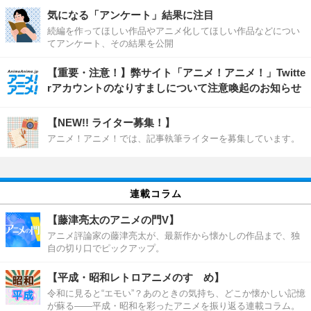
気になる「アンケート」結果に注目
続編を作ってほしい作品やアニメ化してほしい作品などについ
てアンケート、その結果を公開
【重要・注意！】弊サイト「アニメ！アニメ！」Twitte
rアカウントのなりすましについて注意喚起のお知らせ
【NEW!! ライター募集！】
アニメ！アニメ！では、記事執筆ライターを募集しています。
連載コラム
【藤津亮太のアニメの門V】
アニメ評論家の藤津亮太が、最新作から懐かしの作品まで、独
自の切り口でピックアップ。
【平成・昭和レトロアニメのすゝめ】
令和に見ると“エモい”？あのときの気持ち、どこか懐かしい記憶
が蘇る――平成・昭和を彩ったアニメを振り返る連載コラム。