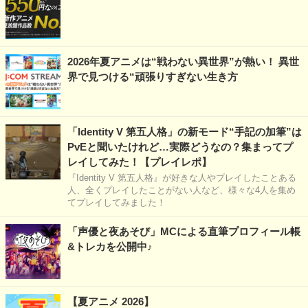
2026年夏アニメは“戦わない異世界”が熱い！ 異世
界で見つける“頑張りすぎない生き方
「Identity V 第五人格」の新モード“手記の加筆”は
PvEと聞いたけれど…実際どうなの？集まってプ
レイしてみた！【プレイレポ】
『Identity V 第五人格』が好きな人やプレイしたことある
人、全くプレイしたことがない人など、様々な4人を集め
てプレイしてみました！
「声優と夜あそび」MCによる直筆プロフィール帳
&トレカを公開中♪
【夏アニメ 2026】