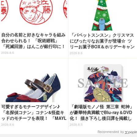
自分の名前と好きなキャラを組み
「パペットスンスン」クリスマス
合わせられる！ 「呪術廻戦」
にぴったりなお菓子が登場☆ ツ
「死滅回游」はんこが銀行印に！
リーお菓子BOX＆ホリデーキャン
虎杖悠仁、乙骨憂太ら16キャラ追
ディ
2026.8.6
2026.8.6
加で全104種
可愛すぎるモチーフデザイン♪
「劇場版モノノ怪 第三章 蛇神」
「名探偵コナン」コナン&怪盗キ
が豪華特典満載でBlu-ray＆DVD
ッドのモチーフを表現！ 「MAYL
化！ 描き下ろし後日譚を掲載し
A」パンプスがセール実施中【3
たブックレットなど
2026.8.6
2026.8.5
0％オフセール】
Recommended by