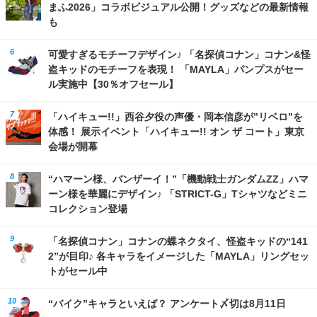
まふ2026」コラボビジュアル公開！グッズなどの最新情報
も
可愛すぎるモチーフデザイン♪ 「名探偵コナン」コナン&怪
盗キッドのモチーフを表現！ 「MAYLA」パンプスがセー
ル実施中【30％オフセール】
「ハイキュー!!」西谷夕役の声優・岡本信彦が”リベロ”を
体感！ 展示イベント「ハイキュー!! オン ザ コート」東京
会場が開幕
“ハマーン様、バンザーイ！”「機動戦士ガンダムZZ」ハマ
ーン様を華麗にデザイン♪ 「STRICT-G」Tシャツなどミニ
コレクション登場
「名探偵コナン」コナンの蝶ネクタイ、怪盗キッドの“141
2”が目印♪ 各キャラをイメージした「MAYLA」リングセッ
トがセール中
“バイク”キャラといえば？ アンケート〆切は8月11日