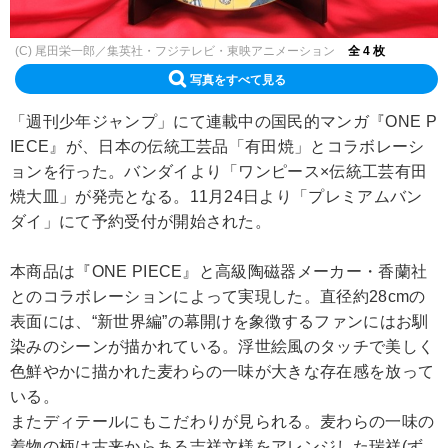
(C) 尾田栄一郎／集英社・フジテレビ・東映アニメーション
全 4 枚
写真をすべて見る
「週刊少年ジャンプ」にて連載中の国民的マンガ『ONE P
IECE』が、日本の伝統工芸品「有田焼」とコラボレーシ
ョンを行った。バンダイより「ワンピース×伝統工芸有田
焼大皿」が発売となる。11月24日より「プレミアムバン
ダイ」にて予約受付が開始された。
本商品は『ONE PIECE』と高級陶磁器メーカー・香蘭社
とのコラボレーションによって実現した。直径約28cmの
表面には、“新世界編”の幕開けを象徴するファンにはお馴
染みのシーンが描かれている。浮世絵風のタッチで美しく
色鮮やかに描かれた麦わらの一味が大きな存在感を放って
いる。
またディテールにもこだわりが見られる。麦わらの一味の
着物の柄は古来からある吉祥文様をアレンジした瑞祥(ず