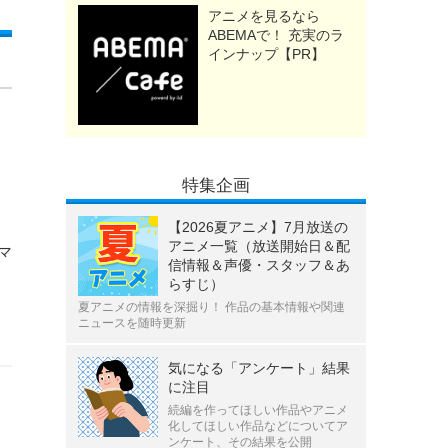
アニメを見るなら
ABEMAで！ 充実のラ
インナップ【PR】
特集企画
【2026夏アニメ】7月放送の
アニメ一覧（放送開始日＆配
マ
信情報＆声優・スタッフ＆あ
らすじ）
夏アニメの情報を深掘り！ 作品の基本情報や関連
ニュースを随時更新
気になる「アンケート」結果
に注目
続編を作ってほしい作品やアニメ
化してほしい作品などについてア
ンケート、その結果を公開