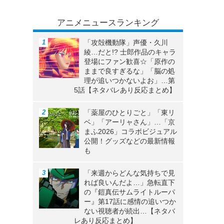
アニメニュースランキング
「攻殻機動隊」声優・久川
綾…だと!? 士郎作品のキャラ
登場にファン歓喜☆「原作の
ままで良すぎるな」「脳の処
理が追いつかないよお」…第
5話【ネタバレあり反応まとめ】
「薬屋のひとりごと」「東リ
ベ」「アーリャさん」…「京
まふ2026」コラボビジュアル
公開！グッズなどの最新情報
も
「来週からどんな気持ちで見
れば良いんだよ…」急転直下
の『鎧真伝サムライトルーパ
ー』第17話に感情の追いつか
ない視聴者が続出…【ネタバ
レあり反応まとめ】