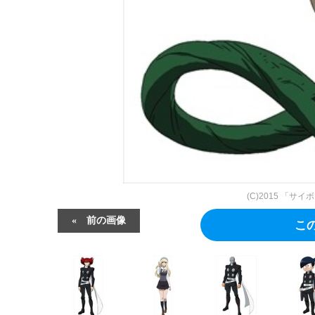
(C)2015 「サ
前の画像
こ