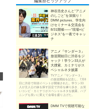
編集部ピックアップ
神谷浩史さんと“アニメ
のしごと”を深掘り！
DMM pictures、学生向
けセミナー＆交流会を
8/31開催――“現場×ビ
ジネス”を一夜でキャッ
チ
アニメ『サンダー３』
放送開始日に渋谷をジ
ャック！学ラン33人が
大捜索、カミナリがス
ペシャルネタ披露
TVアニメ『サンダー３』
の放送開始を記念し、7月8
日に渋谷で街頭イベントが開催された。学ラン33
人が主人公の妹を探す設定で渋谷を練り歩き、お笑
いコンビ・カミナリがスペシャルネタを披露。ハプ
ニングも笑いに変えて会場を盛り上げた。
DMM TVで視聴可能な