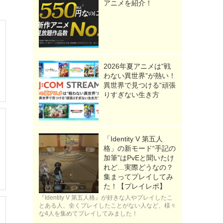
アニメを紹介！
2026年夏アニメは“戦
わない異世界”が熱い！
異世界で見つける“頑張
りすぎない生き方
「Identity V 第五人
格」の新モード“手記の
加筆”はPvEと聞いたけ
れど…実際どうなの？
集まってプレイしてみ
た！【プレイレポ】
『Identity V 第五人格』が好きな人やプレイしたこ
とある人、全くプレイしたことがない人など、様々
な4人を集めてプレイしてみました！