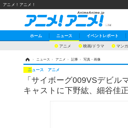
アニメ！アニメ！
ホーム
ニュース
イベントレポート
アニメ
映画/ドラマ
マン
ホーム
›
ニュース
›
アニメ
›
記事
›
写真・画像
ニュース
アニメ
「サイボーグ009VSデビル
キャストに下野紘、細谷佳正