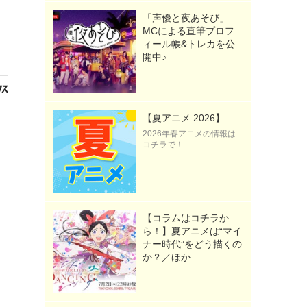
「声優と夜あそび」
MCによる直筆プロフ
ィール帳&トレカを公
開中♪
【夏アニメ 2026】
2026年春アニメの情報は
コチラで！
【コラムはコチラか
ら！】夏アニメは“マイ
ナー時代”をどう描くの
か？／ほか