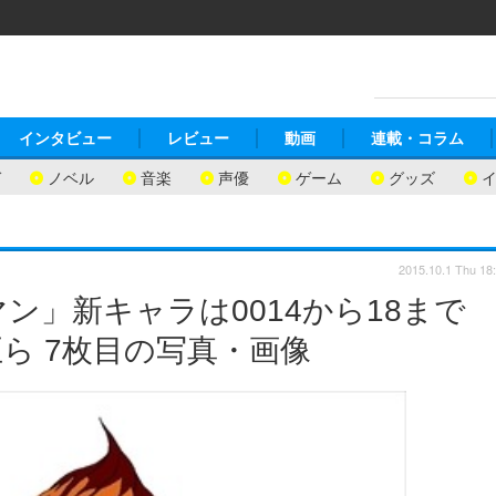
インタビュー
レビュー
動画
連載・コラム
ガ
ノベル
音楽
声優
ゲーム
グッズ
2015.10.1 Thu 18
マン」新キャラは0014から18ま
ら 7枚目の写真・画像