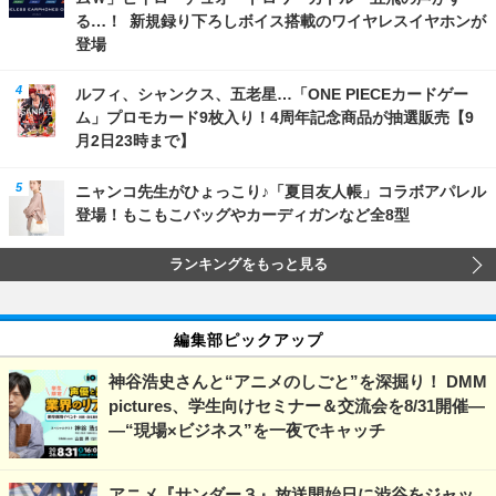
る…！ 新規録り下ろしボイス搭載のワイヤレスイヤホンが
登場
ルフィ、シャンクス、五老星…「ONE PIECEカードゲー
ム」プロモカード9枚入り！4周年記念商品が抽選販売【9
月2日23時まで】
ニャンコ先生がひょっこり♪「夏目友人帳」コラボアパレル
登場！もこもこバッグやカーディガンなど全8型
ランキングをもっと見る
編集部ピックアップ
神谷浩史さんと“アニメのしごと”を深掘り！ DMM
pictures、学生向けセミナー＆交流会を8/31開催―
―“現場×ビジネス”を一夜でキャッチ
アニメ『サンダー３』放送開始日に渋谷をジャッ