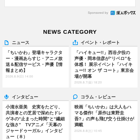
Sponsored by
NEWS CATEGORY
ニュース
イベント・レポート
「ちいかわ」登場キャラクタ
「ハイキュー!!」西谷夕役の
ー・漫画あらすじ・アニメ放
声優・岡本信彦が”リベロ”を
送＆配信サービス・声優【情
体感！ 展示イベント「ハイキ
報まとめ】
ュー!! オン ザ コート」東京会
場が開幕
2026.8.9(日) 14:00
2026.8.7(金) 18:20
インタビュー
コラム・レビュー
小清水亜美 史実をたどり、
映画「ちいかわ」は大人もハ
共演者との芝居で深めたドレ
マる傑作!「原作は東野圭
ゲネの“止まった時間”と“繊細
吾?」の声も飛び交う仕掛けが
な強さ” TVアニメ「天幕の
満載
ジャードゥーガル」インタビ
2026.8.8(土) 10:45
ュー（８）