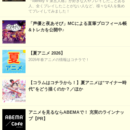
『Identity V 第五人格』が好きな人やプレイしたことある
人、全くプレイしたことがない人など、様々な4人を集め
てプレイしてみました！
「声優と夜あそび」MCによる直筆プロフィール帳
&トレカを公開中♪
【夏アニメ 2026】
2026年春アニメの情報はコチラで！
【コラムはコチラから！】夏アニメは“マイナー時
代”をどう描くのか？／ほか
アニメを見るならABEMAで！ 充実のラインナッ
プ【PR】