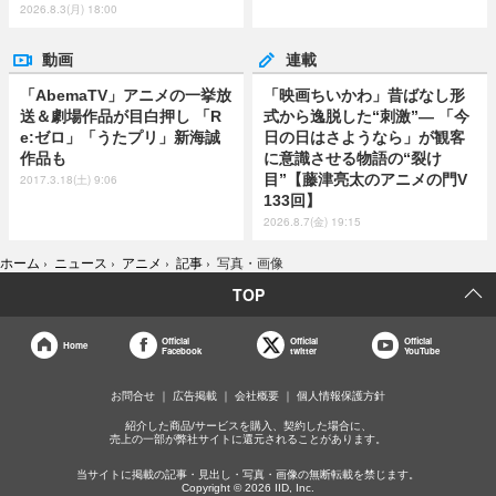
2026.8.3(月) 18:00
動画
連載
「AbemaTV」アニメの一挙放
「映画ちいかわ」昔ばなし形
送＆劇場作品が目白押し 「R
式から逸脱した“刺激”― 「今
e:ゼロ」「うたプリ」新海誠
日の日はさようなら」が観客
作品も
に意識させる物語の“裂け
目”【藤津亮太のアニメの門V
2017.3.18(土) 9:06
133回】
2026.8.7(金) 19:15
ホーム
›
ニュース
›
アニメ
›
記事
›
写真・画像
TOP
Official
Official
Official
Home
Facebook
twitter
YouTube
お問合せ
広告掲載
会社概要
個人情報保護方針
紹介した商品/サービスを購入、契約した場合に、
売上の一部が弊社サイトに還元されることがあります。
当サイトに掲載の記事・見出し・写真・画像の無断転載を禁じます。
Copyright © 2026 IID, Inc.