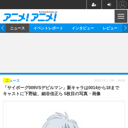
CL
ム
ニュース
イベントレポート
インタビュー
レビュー
ニュース
アニメ
映画/ドラマ
イベントレポート
マンガ
ノベル
アニメ
映画
インタビュー
音楽
声優
ライブ
舞台
スタッフ
声優
レビュー
2015.10.1（木） 18:00
ニュース
「サイボーグ009VSデビルマン」新キャラは0014から18まで
ゲーム
グッズ
海外イベント
ビジネス
俳優・タレント
アーティスト
アニメ
実写
動画
キャストに下野紘、細谷佳正ら 5枚目の写真・画像
イベント
海外
ビジネス
書評
イベント
アニメ
映画/ドラマ
連載・コラム
ゲーム
座談会
アニメ！アニメ！TV
ABEMA Cafe