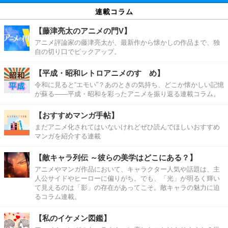
連載コラム
【藤津亮太のアニメの門V】
アニメ評論家の藤津亮太が、最新作から懐かしの作品まで、独
自の切り口でピックアップ。
【平成・昭和レトロアニメのすゝめ】
令和に見ると“エモい”？あのときの気持ち、どこか懐かしい記憶
が蘇る――平成・昭和を彩ったアニメを振り返る連載コラム。
【おすすめマンガ手帖】
まだアニメ化されてはいないけれどぜひ読んでほしいおすすめ
マンガを紹介する連載
【敵キャラ列伝 ～彼らの美学はどこにある？】
アニメやマンガ作品において、キャラクター人気や話題は、主
人公サイドやヒーローに偏りがち。でも、「光」が明るく輝い
て見えるのは「影」の存在があってこそ。敵キャラの魅力に迫
るコラム連載。
【私のイケメン図鑑】