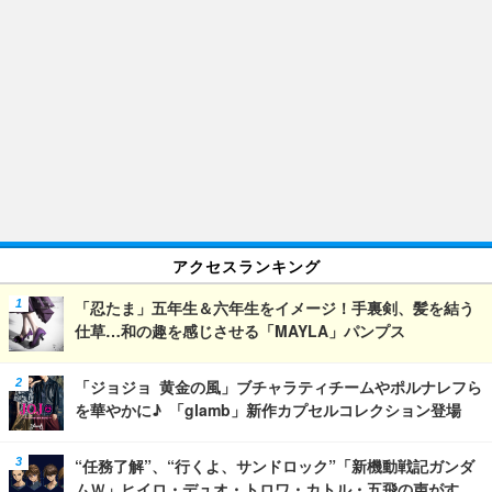
アクセスランキング
「忍たま」五年生＆六年生をイメージ！手裏剣、髪を結う
仕草…和の趣を感じさせる「MAYLA」パンプス
「ジョジョ 黄金の風」ブチャラティチームやポルナレフら
を華やかに♪ 「glamb」新作カプセルコレクション登場
“任務了解”、“行くよ、サンドロック”「新機動戦記ガンダ
ムＷ」ヒイロ・デュオ・トロワ・カトル・五飛の声がす