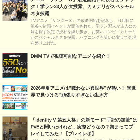
ク！学ラン33人が大捜索、カミナリがスペシャル
ネタ披露
TVアニメ『サンダー３』の放送開始を記念し、7月8日に
渋谷で街頭イベントが開催された。学ラン33人が主人公の
妹を探す設定で渋谷を練り歩き、お笑いコンビ・カミナリ
がスペシャルネタを披露。ハプニングも笑いに変えて会場
を盛り上げた。
DMM TVで視聴可能なアニメを紹介！
2026年夏アニメは“戦わない異世界”が熱い！ 異世
界で見つける“頑張りすぎない生き方
「Identity V 第五人格」の新モード“手記の加筆”は
PvEと聞いたけれど…実際どうなの？集まってプ
レイしてみた！【プレイレポ】