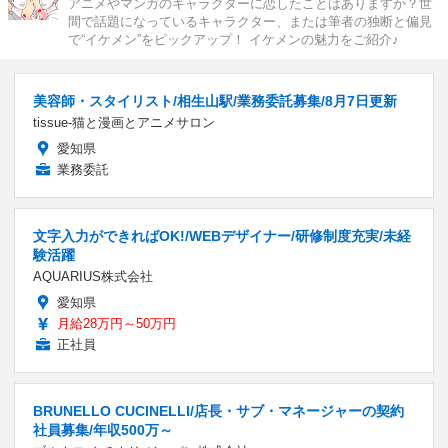
アニメやマンガのキャラクターに恋したことはありますか？世
間で話題になっているキャラクター、または筆者の独断と偏見
で“イケメン”をピックアップ！ イケメンの魅力をご紹介♪
美容師・スタイリスト/相生山駅/業務委託募集/8月7日更新
tissue-猫と漫画とアニメサロン
愛知県
業務委託
文字入力ができればOK!/WEBデザイナー/研修制度充実/未経
験活躍
AQUARIUS株式会社
愛知県
月給28万円～50万円
正社員
BRUNELLO CUCINELLI/店長・サブ・マネージャーの契約
社員募集/年収500万～