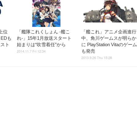
上位
「艦隊これくしょん -艦こ
「艦これ」アニメ企画進行
EDも
れ-」15年1月放送スタート
中、角川ゲームスが明らか
メスト
始まりは“吹雪着任”から
に PlayStation Vitaのゲーム
も発売
2014.11.7 Fri 12:34
2013.9.26 Thu 15:28