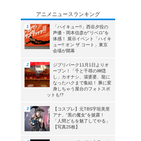
アニメニュースランキング
「ハイキュー!!」西谷夕役の
声優・岡本信彦が”リベロ”を
体感！ 展示イベント「ハイキ
ュー!! オン ザ コート」東京
会場が開幕
ジブリパーク11月1日よりオ
ープン！「千と千尋の神隠
し」カオナシ、湯婆婆、龍に
なったハクまで集結！ 豚に変
身しちゃう屋台のフォトスポ
ットも!?
【コスプレ】元TBS宇垣美里
アナ、“黒の魔女”を披露！
「人間どもを魅了してやる」
【写真25枚】