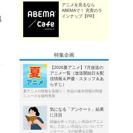
アニメを見るなら
ABEMAで！ 充実のラ
インナップ【PR】
特集企画
【2026夏アニメ】7月放送の
アニメ一覧（放送開始日＆配
信情報＆声優・スタッフ＆あ
らすじ）
夏アニメの情報を深掘り！ 作品の基本情報や関連
ニュースを随時更新
気になる「アンケート」結果
に注目
続編を作ってほしい作品やアニメ
化してほしい作品などについてア
ンケート、その結果を公開