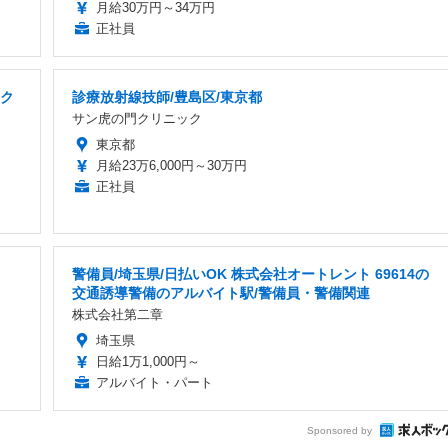
月給30万円～34万円
正社員
モク
診療放射線技師/豊島区/東京都
サン虎の門クリニック
東京都
月給23万6,000円～30万円
正社員
警備員/埼玉県/日払いOK 株式会社オートレント 69614の
交通誘導警備のアルバイト駅/警備員・警備関連
株式会社第二章
埼玉県
日給1万1,000円～
アルバイト・パート
Sponsored by