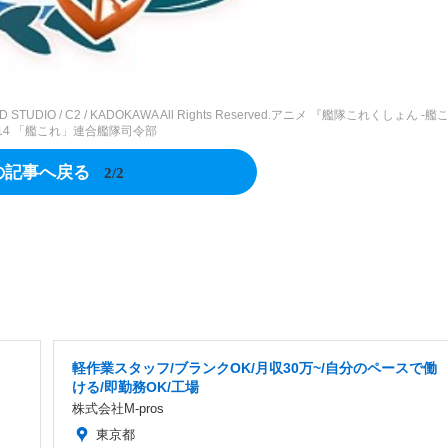
UDIO / C2 / KADOKAWA All Rights Reserved.アニメ 『艦隊これくしょん -艦
2014 「艦これ」連合艦隊司令部
の記事へ戻る
2/2
軽作業スタッフ/ブランクOK/月収30万~/自分のペースで働
ける/即勤務OK/工場
株式会社M-pros
東京都