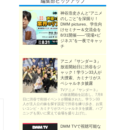
編集部ピックアップ
神谷浩史さんと“アニメ
のしごと”を深掘り！
DMM pictures、学生向
けセミナー＆交流会を
こ
8/31開催――“現場×ビ
ジネス”を一夜でキャッ
チ
アニメ『サンダー３』
放送開始日に渋谷をジ
ャック！学ラン33人が
大捜索、カミナリがス
ペシャルネタ披露
TVアニメ『サンダー３』
の放送開始を記念し、7月8
日に渋谷で街頭イベントが開催された。学ラン33
人が主人公の妹を探す設定で渋谷を練り歩き、お笑
いコンビ・カミナリがスペシャルネタを披露。ハプ
ニングも笑いに変えて会場を盛り上げた。
DMM TVで視聴可能な