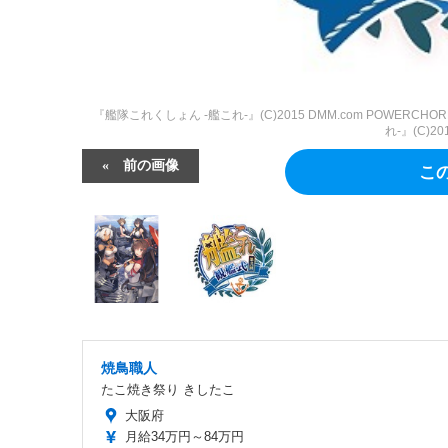
『艦隊これくしょん -艦これ-』(C)2015 DMM.com POWERCHORD ST
れ-』(C)
前の画像
こ
焼鳥職人
たこ焼き祭り きしたこ
大阪府
月給34万円～84万円