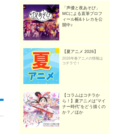
「声優と夜あそび」
MCによる直筆プロフ
ィール帳&トレカを公
開中♪
【夏アニメ 2026】
2026年春アニメの情報は
コチラで！
【コラムはコチラか
ら！】夏アニメは“マイ
ナー時代”をどう描くの
か？／ほか