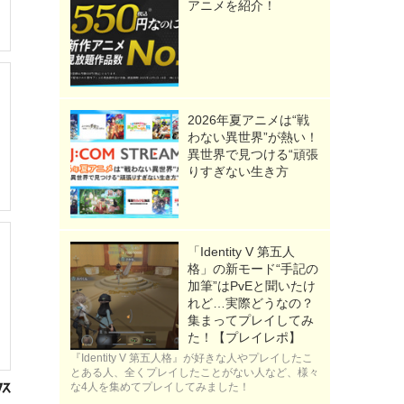
アニメを紹介！
2026年夏アニメは“戦
わない異世界”が熱い！
異世界で見つける“頑張
りすぎない生き方
「Identity V 第五人
格」の新モード“手記の
加筆”はPvEと聞いたけ
れど…実際どうなの？
集まってプレイしてみ
た！【プレイレポ】
『Identity V 第五人格』が好きな人やプレイしたこ
とある人、全くプレイしたことがない人など、様々
な4人を集めてプレイしてみました！