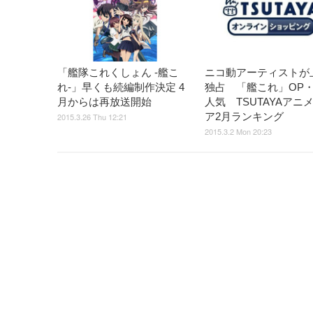
「艦隊これくしょん -艦こ
ニコ動アーティストが
れ-」早くも続編制作決定 4
独占 「艦これ」OP・
月からは再放送開始
人気 TSUTAYAアニ
ア2月ランキング
2015.3.26 Thu 12:21
2015.3.2 Mon 20:23