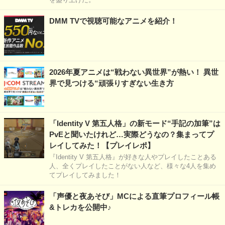
DMM TVで視聴可能なアニメを紹介！
2026年夏アニメは“戦わない異世界”が熱い！ 異世
界で見つける“頑張りすぎない生き方
「Identity V 第五人格」の新モード“手記の加筆”は
PvEと聞いたけれど…実際どうなの？集まってプ
レイしてみた！【プレイレポ】
『Identity V 第五人格』が好きな人やプレイしたことある
人、全くプレイしたことがない人など、様々な4人を集め
てプレイしてみました！
「声優と夜あそび」MCによる直筆プロフィール帳
&トレカを公開中♪