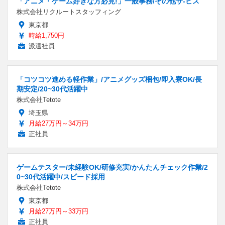
「アニメ・ゲーム好きな方必見!」一般事務/その他サ-ビス
株式会社リクルートスタッフィング
東京都
時給1,750円
派遣社員
「コツコツ進める軽作業」/アニメグッズ梱包/即入寮OK/長
期安定/20~30代活躍中
株式会社Tetote
埼玉県
月給27万円～34万円
正社員
ゲームテスター/未経験OK/研修充実/かんたんチェック作業/2
0~30代活躍中/スピード採用
株式会社Tetote
東京都
月給27万円～33万円
正社員