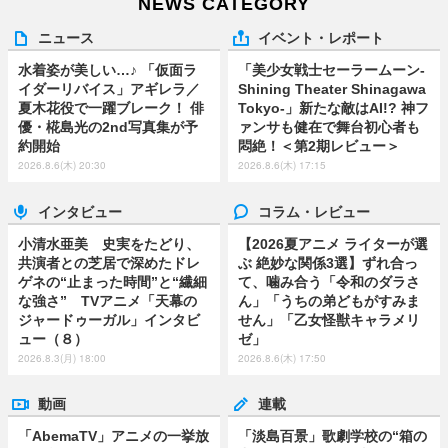
NEWS CATEGORY
ニュース
イベント・レポート
水着姿が美しい…♪ 「仮面ラ
「美少女戦士セーラームーン-
イダーリバイス」アギレラ／
Shining Theater Shinagawa
夏木花役で一躍ブレーク！ 俳
Tokyo-」新たな敵はAI!? 神フ
優・椛島光の2nd写真集が予
ァンサも健在で舞台初心者も
約開始
悶絶！＜第2期レビュー＞
2026.8.6(木) 20:30
2026.8.6(木) 17:15
インタビュー
コラム・レビュー
小清水亜美 史実をたどり、
【2026夏アニメ ライターが選
共演者との芝居で深めたドレ
ぶ 絶妙な関係3選】ずれ合っ
ゲネの“止まった時間”と“繊細
て、噛み合う「令和のダラさ
な強さ” TVアニメ「天幕の
ん」「うちの弟どもがすみま
ジャードゥーガル」インタビ
せん」「乙女怪獣キャラメリ
ュー（８）
ゼ」
2026.8.3(月) 18:00
2026.8.6(木) 17:50
動画
連載
「AbemaTV」アニメの一挙放
「淡島百景」歌劇学校の“箱の