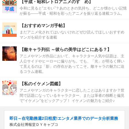
【平成・昭和レトロアニメのすゝめ】
令和に見ると“エモい”？あのときの気持ち、どこか懐かしい記憶
が蘇る――平成・昭和を彩ったアニメを振り返る連載コラム。
【おすすめマンガ手帖】
まだアニメ化されてはいないけれどぜひ読んでほしいおすすめ
マンガを紹介する連載
【敵キャラ列伝 ～彼らの美学はどこにある？】
アニメやマンガ作品において、キャラクター人気や話題は、主
人公サイドやヒーローに偏りがち。でも、「光」が明るく輝い
て見えるのは「影」の存在があってこそ。敵キャラの魅力に迫
るコラム連載。
【私のイケメン図鑑】
アニメやマンガのキャラクターに恋したことはありますか？世
間で話題になっているキャラクター、または筆者の独断と偏見
で“イケメン”をピックアップ！ イケメンの魅力をご紹介♪
即日～在宅勤務週2日程度!エンタメ業界でのデータ分析業務
株式会社博報堂ＤＹキャプコ