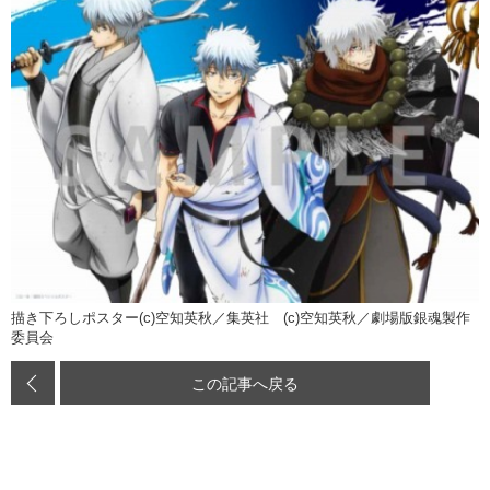
描き下ろしポスター(c)空知英秋／集英社 (c)空知英秋／劇場版銀魂製作
委員会
この記事へ戻る