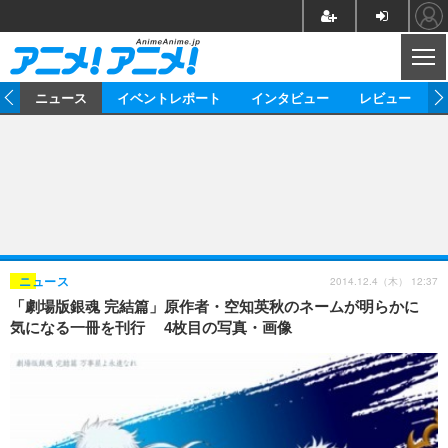
CL
ム
ニュース
イベントレポート
インタビュー
レビュー
ニュース
アニメ
映画/ドラマ
イベントレポート
マンガ
ノベル
アニメ
映画
インタビュー
音楽
声優
ライブ
舞台
スタッフ
声優
レビュー
2014.12.4（木） 12:37
ニュース
「劇場版銀魂 完結篇」原作者・空知英秋のネームが明らかに
ゲーム
グッズ
海外イベント
ビジネス
俳優・タレント
アーティスト
アニメ
実写
動画
気になる一冊を刊行 4枚目の写真・画像
イベント
海外
ビジネス
書評
イベント
アニメ
映画/ドラマ
連載・コラム
ゲーム
座談会
アニメ！アニメ！TV
ABEMA Cafe