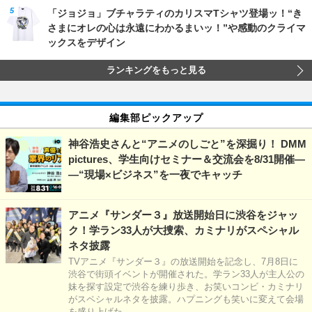
「ジョジョ」ブチャラティのカリスマTシャツ登場ッ！“き
さまにオレの心は永遠にわかるまいッ！”や感動のクライマ
ックスをデザイン
ランキングをもっと見る
編集部ピックアップ
神谷浩史さんと“アニメのしごと”を深掘り！ DMM
pictures、学生向けセミナー＆交流会を8/31開催―
―“現場×ビジネス”を一夜でキャッチ
アニメ『サンダー３』放送開始日に渋谷をジャッ
ク！学ラン33人が大捜索、カミナリがスペシャル
ネタ披露
TVアニメ『サンダー３』の放送開始を記念し、7月8日に
渋谷で街頭イベントが開催された。学ラン33人が主人公の
妹を探す設定で渋谷を練り歩き、お笑いコンビ・カミナリ
がスペシャルネタを披露。ハプニングも笑いに変えて会場
を盛り上げた。