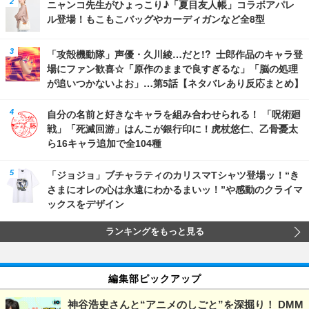
ニャンコ先生がひょっこり♪「夏目友人帳」コラボアパレ
ル登場！もこもこバッグやカーディガンなど全8型
「攻殻機動隊」声優・久川綾…だと!? 士郎作品のキャラ登
場にファン歓喜☆「原作のままで良すぎるな」「脳の処理
が追いつかないよお」…第5話【ネタバレあり反応まとめ】
自分の名前と好きなキャラを組み合わせられる！ 「呪術廻
戦」「死滅回游」はんこが銀行印に！虎杖悠仁、乙骨憂太
ら16キャラ追加で全104種
「ジョジョ」ブチャラティのカリスマTシャツ登場ッ！“き
さまにオレの心は永遠にわかるまいッ！”や感動のクライマ
ックスをデザイン
ランキングをもっと見る
編集部ピックアップ
神谷浩史さんと“アニメのしごと”を深掘り！ DMM