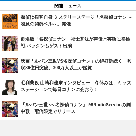
関連ニュース
探偵は観客自身 ミステリーステージ「名探偵コナン ～
殺意の開演ベル～」開催
劇場版「名探偵コナン」福士蒼汰が声優と英語に初挑
戦 パックンもゲスト出演
映画「ルパン三世VS名探偵コナン」の絶好調続く 興
収36億円突破、300万人以上が鑑賞
毛利蘭役 山崎和佳奈インタビュー 冬休みは、キッズ
ステーションで毎日コナンに会おう！
「ルパン三世 vs 名探偵コナン」 99RadioServiceの劇
中歌 配信限定でリリース