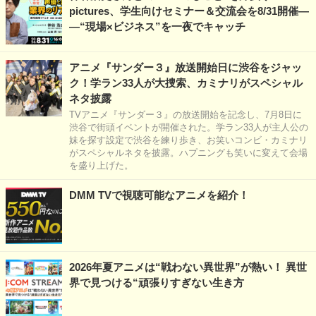
pictures、学生向けセミナー＆交流会を8/31開催―
―“現場×ビジネス”を一夜でキャッチ
アニメ『サンダー３』放送開始日に渋谷をジャッ
ク！学ラン33人が大捜索、カミナリがスペシャル
ネタ披露
TVアニメ『サンダー３』の放送開始を記念し、7月8日に
渋谷で街頭イベントが開催された。学ラン33人が主人公の
妹を探す設定で渋谷を練り歩き、お笑いコンビ・カミナリ
がスペシャルネタを披露。ハプニングも笑いに変えて会場
を盛り上げた。
DMM TVで視聴可能なアニメを紹介！
2026年夏アニメは“戦わない異世界”が熱い！ 異世
界で見つける“頑張りすぎない生き方