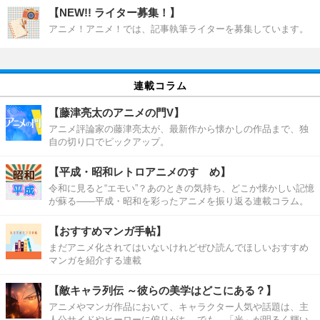
【NEW!! ライター募集！】
アニメ！アニメ！では、記事執筆ライターを募集しています。
連載コラム
【藤津亮太のアニメの門V】
アニメ評論家の藤津亮太が、最新作から懐かしの作品まで、独
自の切り口でピックアップ。
【平成・昭和レトロアニメのすゝめ】
令和に見ると“エモい”？あのときの気持ち、どこか懐かしい記憶
が蘇る――平成・昭和を彩ったアニメを振り返る連載コラム。
【おすすめマンガ手帖】
まだアニメ化されてはいないけれどぜひ読んでほしいおすすめ
マンガを紹介する連載
【敵キャラ列伝 ～彼らの美学はどこにある？】
アニメやマンガ作品において、キャラクター人気や話題は、主
人公サイドやヒーローに偏りがち。でも、「光」が明るく輝い