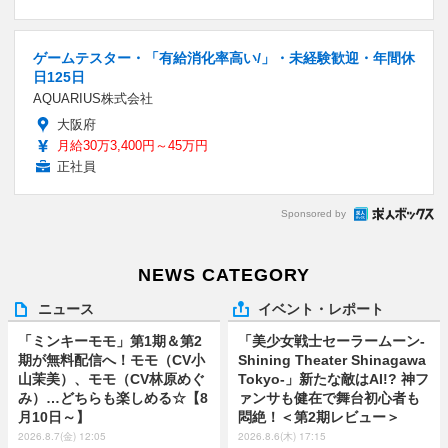
ゲームテスター・「有給消化率高い/」・未経験歓迎・年間休
日125日
AQUARIUS株式会社
大阪府
月給30万3,400円～45万円
正社員
Sponsored by
NEWS CATEGORY
ニュース
イベント・レポート
「ミンキーモモ」第1期＆第2
「美少女戦士セーラームーン-
期が無料配信へ！モモ（CV小
Shining Theater Shinagawa
山茉美）、モモ（CV林原めぐ
Tokyo-」新たな敵はAI!? 神フ
み）…どちらも楽しめる☆【8
ァンサも健在で舞台初心者も
月10日～】
悶絶！＜第2期レビュー＞
2026.8.7(金) 12:05
2026.8.6(木) 17:15