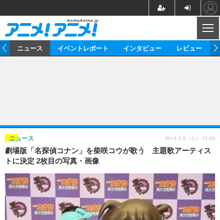
CL
ム
ニュース
イベントレポート
インタビュー
レビュー
ニュース
アニメ
映画/ドラマ
イベントレポート
マンガ
ノベル
アニメ
映画
インタビュー
音楽
声優
ライブ
舞台
スタッフ
声優
レビュー
2014.3.8（土） 13:26
ニュース
劇場版「名探偵コナン」を柴咲コウが歌う 主題歌アーティス
ゲーム
グッズ
海外イベント
ビジネス
俳優・タレント
アーティスト
アニメ
実写
動画
トに決定 2枚目の写真・画像
イベント
海外
ビジネス
書評
イベント
アニメ
映画/ドラマ
連載・コラム
ゲーム
座談会
アニメ！アニメ！TV
ABEMA Cafe