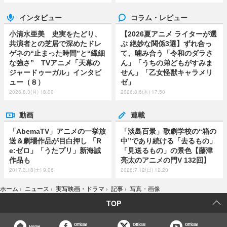
インタビュー
コラム・レビュー
小清水亜美 史実をたどり、
【2026夏アニメ ライターが選
共演者との芝居で深めたドレ
ぶ 絶妙な関係3選】ずれ合っ
ゲネの“止まった時間”と“繊細
て、噛み合う「令和のダラさ
な強さ” TVアニメ「天幕の
ん」「うちの弟どもがすみま
ジャードゥーガル」インタビ
せん」「乙女怪獣キャラメリ
ュー（８）
ゼ」
2026.8.3(月) 18:00
2026.8.6(木) 17:50
動画
連載
「AbemaTV」アニメの一挙放
「淡島百景」歌劇学校の“箱の
送＆劇場作品が目白押し 「R
中”であり続ける「去るもの」
e:ゼロ」「うたプリ」新海誠
「見送るもの」の景色【藤津
作品も
亮太のアニメの門V 132回】
2017.3.18(土) 9:06
2026.7.12(日) 12:20
ホーム
›
ニュース
›
実写映画・ドラマ
›
記事
›
写真・画像
TOP
Official
Official
Official
Home