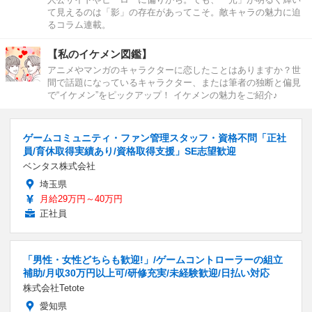
て見えるのは「影」の存在があってこそ。敵キャラの魅力に迫
るコラム連載。
【私のイケメン図鑑】
アニメやマンガのキャラクターに恋したことはありますか？世
間で話題になっているキャラクター、または筆者の独断と偏見
で“イケメン”をピックアップ！ イケメンの魅力をご紹介♪
ゲームコミュニティ・ファン管理スタッフ・資格不問「正社
員/育休取得実績あり/資格取得支援」SE志望歓迎
ベンタス株式会社
埼玉県
月給29万円～40万円
正社員
「男性・女性どちらも歓迎!」/ゲームコントローラーの組立
補助/月収30万円以上可/研修充実/未経験歓迎/日払い対応
株式会社Tetote
愛知県