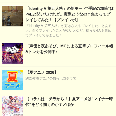
「Identity V 第五人格」の新モード“手記の加筆”は
PvEと聞いたけれど…実際どうなの？集まってプ
レイしてみた！【プレイレポ】
『Identity V 第五人格』が好きな人やプレイしたことある
人、全くプレイしたことがない人など、様々な4人を集め
てプレイしてみました！
「声優と夜あそび」MCによる直筆プロフィール帳
&トレカを公開中♪
【夏アニメ 2026】
2026年春アニメの情報はコチラで！
【コラムはコチラから！】夏アニメは“マイナー時
代”をどう描くのか？／ほか