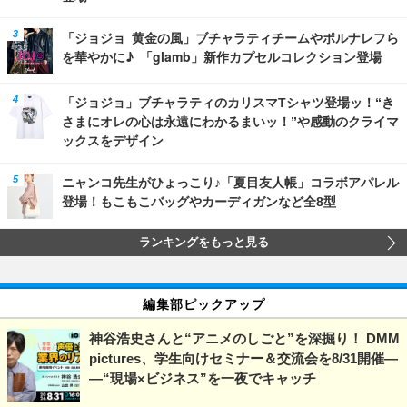
「ジョジョ 黄金の風」ブチャラティチームやポルナレフら
を華やかに♪ 「glamb」新作カプセルコレクション登場
「ジョジョ」ブチャラティのカリスマTシャツ登場ッ！“き
さまにオレの心は永遠にわかるまいッ！”や感動のクライマ
ックスをデザイン
ニャンコ先生がひょっこり♪「夏目友人帳」コラボアパレル
登場！もこもこバッグやカーディガンなど全8型
ランキングをもっと見る
編集部ピックアップ
神谷浩史さんと“アニメのしごと”を深掘り！ DMM
pictures、学生向けセミナー＆交流会を8/31開催―
―“現場×ビジネス”を一夜でキャッチ