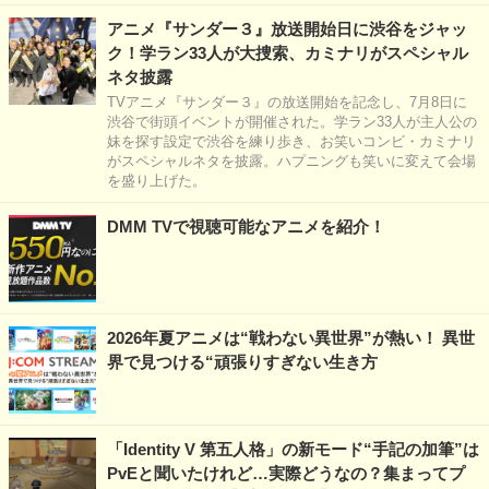
アニメ『サンダー３』放送開始日に渋谷をジャッ
ク！学ラン33人が大捜索、カミナリがスペシャル
ネタ披露
TVアニメ『サンダー３』の放送開始を記念し、7月8日に
渋谷で街頭イベントが開催された。学ラン33人が主人公の
妹を探す設定で渋谷を練り歩き、お笑いコンビ・カミナリ
がスペシャルネタを披露。ハプニングも笑いに変えて会場
を盛り上げた。
DMM TVで視聴可能なアニメを紹介！
2026年夏アニメは“戦わない異世界”が熱い！ 異世
界で見つける“頑張りすぎない生き方
「Identity V 第五人格」の新モード“手記の加筆”は
PvEと聞いたけれど…実際どうなの？集まってプ