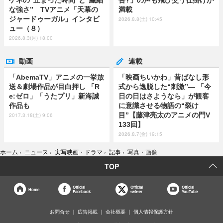
ゲネの“止まった時間”と“繊細
吾?」の声も飛び交う仕掛けが
な強さ” TVアニメ「天幕の
満載
ジャードゥーガル」インタビ
2026.8.8(土) 10:45
ュー（８）
2026.8.3(月) 18:00
動画
連載
「AbemaTV」アニメの一挙放
「映画ちいかわ」昔ばなし形
送＆劇場作品が目白押し 「R
式から逸脱した“刺激”― 「今
e:ゼロ」「うたプリ」新海誠
日の日はさようなら」が観客
作品も
に意識させる物語の“裂け
目”【藤津亮太のアニメの門V
2017.3.18(土) 9:06
133回】
2026.8.7(金) 19:15
ホーム
›
ニュース
›
実写映画・ドラマ
›
記事
›
写真・画像
TOP
Official
Official
Official
Home
Facebook
twitter
YouTube
お問合せ
広告掲載
会社概要
個人情報保護方針