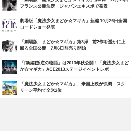
フランス公開決定 ジャパンエキスポで発表
劇場版「魔法少女まどか☆マギカ」新編 10月26日全国
ロードショー発表
「劇場版 まどか☆マギカ」第3弾 前2作を遥かに上
回る全国公開 7月6日前売り開始
「[新編]叛逆の物語」は2013年秋公開！「魔法少女まど
か☆マギカ」ACE2013ステージイベントレポ
「魔法少女まどか☆マギカ」、米国上映が快調 スク
リーン平均で全米2位