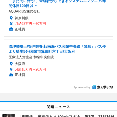
「まだ間に合う!」未経験からできるシステムエンジニア/年
間休日120日以上
AQUARIUS株式会社
神奈川県
月給28万円～60万円
正社員
管理栄養士/管理栄養士/南海バス和泉中央線「箕形」バス停
より徒歩5分/和泉市箕形町六丁目/大阪府
医療法人貴生会 和泉中央病院
大阪府
月給18万円～20万円
正社員
Sponsored by
関連ニュース
「劇場版 魔法少女まどか☆マギカ」第3弾 11月16日