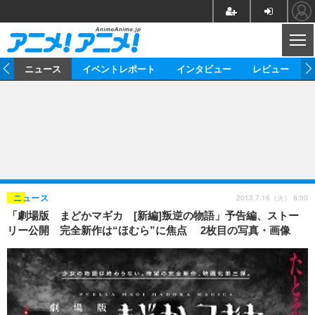
CL
ム
ニュース
イベントレポート
インタビュー
レビュー
ニュース
アニメ
映画/ドラマ
イベントレポート
マンガ
ノベル
アニメ
映画
インタビュー
音楽
声優
ライブ
舞台
スタッフ
声優
レビュー
2013.7.16（火） 6:00
ニュース
「劇場版 まどかマギカ [新編]叛逆の物語」予告編、ストー
ゲーム
グッズ
海外イベント
ビジネス
俳優・タレント
アーティスト
アニメ
実写
動画
リー公開 完全新作は“ほむら”に焦点 2枚目の写真・画像
イベント
海外
ビジネス
書評
イベント
アニメ
映画/ドラマ
連載・コラム
ゲーム
座談会
アニメ！アニメ！TV
ABEMA Cafe