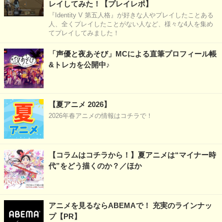
レイしてみた！【プレイレポ】
『Identity V 第五人格』が好きな人やプレイしたことある
人、全くプレイしたことがない人など、様々な4人を集め
てプレイしてみました！
「声優と夜あそび」MCによる直筆プロフィール帳
&トレカを公開中♪
【夏アニメ 2026】
2026年春アニメの情報はコチラで！
【コラムはコチラから！】夏アニメは“マイナー時
代”をどう描くのか？／ほか
アニメを見るならABEMAで！ 充実のラインナッ
プ【PR】