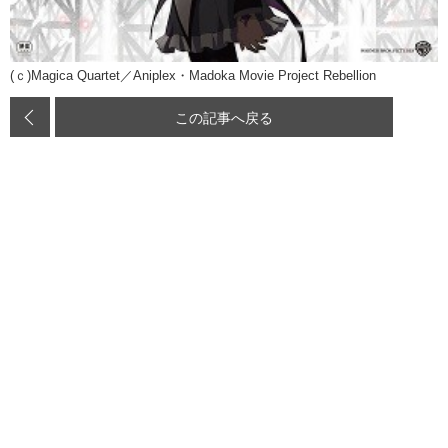
(ｃ)Magica Quartet／Aniplex・Madoka Movie Project Rebellion
この記事へ戻る