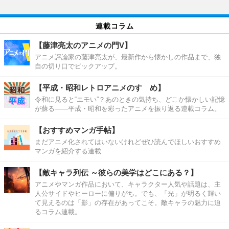
連載コラム
【藤津亮太のアニメの門V】
アニメ評論家の藤津亮太が、最新作から懐かしの作品まで、独
自の切り口でピックアップ。
【平成・昭和レトロアニメのすゝめ】
令和に見ると“エモい”？あのときの気持ち、どこか懐かしい記憶
が蘇る――平成・昭和を彩ったアニメを振り返る連載コラム。
【おすすめマンガ手帖】
まだアニメ化されてはいないけれどぜひ読んでほしいおすすめ
マンガを紹介する連載
【敵キャラ列伝 ～彼らの美学はどこにある？】
アニメやマンガ作品において、キャラクター人気や話題は、主
人公サイドやヒーローに偏りがち。でも、「光」が明るく輝い
て見えるのは「影」の存在があってこそ。敵キャラの魅力に迫
るコラム連載。