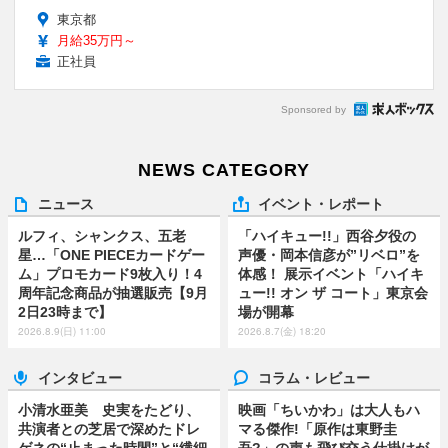
東京都
月給35万円～
正社員
Sponsored by
NEWS CATEGORY
ニュース
イベント・レポート
ルフィ、シャンクス、五老
「ハイキュー!!」西谷夕役の
星…「ONE PIECEカードゲー
声優・岡本信彦が”リベロ”を
ム」プロモカード9枚入り！4
体感！ 展示イベント「ハイキ
周年記念商品が抽選販売【9月
ュー!! オン ザ コート」東京会
2日23時まで】
場が開幕
2026.8.9(日) 11:00
2026.8.7(金) 18:20
インタビュー
コラム・レビュー
小清水亜美 史実をたどり、
映画「ちいかわ」は大人もハ
共演者との芝居で深めたドレ
マる傑作!「原作は東野圭