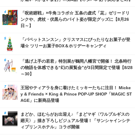
「呪術廻戦」×牛角コラボ☆ 五条の虚式「茈」ゼリードリ
ンクや、虎杖・伏黒らのバイト姿が限定グッズに【8月26
日～】
「パペットスンスン」クリスマスにぴったりなお菓子が登
場☆ ツリーお菓子BOX＆ホリデーキャンディ
「逃げ上手の若君」特別展が鶴岡八幡宮で開催！ 北条時行
の物語を体感できる“幻の展覧会”が3日間限定で登場【8/28
～30】
王冠やティアラを身に着けたミッキーたちに注目！ Micke
y & Friends × King & Prince POP-UP SHOP「MAGIC ST
AGE」に新商品登場
まどか、ほむらがお出迎え♪ 「まどマギ〈ワルプルギスの
廻天〉」描き下ろしビジュアル登場！「サンシャインシテ
ィプリンスホテル」コラボ開催