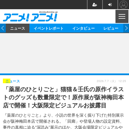
CL
ム
ニュース
イベントレポート
インタビュー
レビュー
ニュース
アニメ
映画/ドラマ
イベントレポート
マンガ
ノベル
アニメ
映画
インタビュー
音楽
声優
ライブ
舞台
スタッフ
声優
レビュー
2026.7.7（火） 12:25
ニュース
「薬屋のひとりごと」猫猫＆壬氏の原作イラス
ゲーム
グッズ
海外イベント
ビジネス
俳優・タレント
アーティスト
アニメ
実写
動画
トのグッズも数量限定で！原作展が阪神梅田本
イベント
海外
ビジネス
書評
イベント
アニメ
映画/ドラマ
連載・コラム
店で開催！大阪限定ビジュアルお披露目
ゲーム
座談会
アニメ！アニメ！TV
ABEMA Cafe
『薬屋のひとりごと』より、小説の世界を深く掘り下げた特別展示
会が阪神梅田本店で開催される。「回廊」や登場人物の設定資料、
事件の真相に迫る“深読み”展示のほか、大阪会場限定ビジュアルや