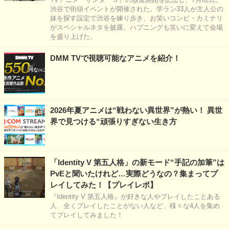
渋谷で街頭イベントが開催された。学ラン33人が主人公の
妹を探す設定で渋谷を練り歩き、お笑いコンビ・カミナリ
がスペシャルネタを披露。ハプニングも笑いに変えて会場
を盛り上げた。
DMM TVで視聴可能なアニメを紹介！
2026年夏アニメは“戦わない異世界”が熱い！ 異世
界で見つける“頑張りすぎない生き方
「Identity V 第五人格」の新モード“手記の加筆”は
PvEと聞いたけれど…実際どうなの？集まってプ
レイしてみた！【プレイレポ】
『Identity V 第五人格』が好きな人やプレイしたことある
人、全くプレイしたことがない人など、様々な4人を集め
てプレイしてみました！