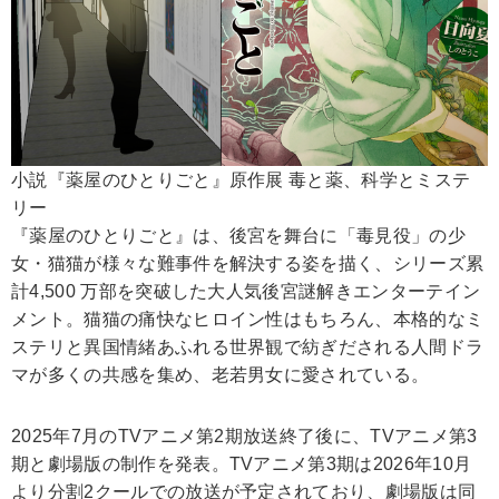
小説『薬屋のひとりごと』原作展 毒と薬、科学とミステ
リー
『薬屋のひとりごと』は、後宮を舞台に「毒見役」の少
女・猫猫が様々な難事件を解決する姿を描く、シリーズ累
計4,500 万部を突破した大人気後宮謎解きエンターテイン
メント。猫猫の痛快なヒロイン性はもちろん、本格的なミ
ステリと異国情緒あふれる世界観で紡ぎだされる人間ドラ
マが多くの共感を集め、老若男女に愛されている。
2025年7月のTVアニメ第2期放送終了後に、TVアニメ第3
期と劇場版の制作を発表。TVアニメ第3期は2026年10月
より分割2クールでの放送が予定されており、劇場版は同