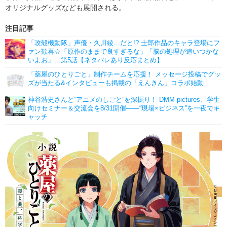
オリジナルグッズなども展開される。
注目記事
「攻殻機動隊」声優・久川綾…だと!? 士郎作品のキャラ登場にフ
ァン歓喜☆「原作のままで良すぎるな」「脳の処理が追いつかな
いよお」…第5話【ネタバレあり反応まとめ】
「薬屋のひとりごと」制作チームを応援！ メッセージ投稿でグッ
ズが当たる&インタビューも掲載の「えんきん」コラボ始動
神谷浩史さんと“アニメのしごと”を深掘り！ DMM pictures、学生
向けセミナー＆交流会を8/31開催――“現場×ビジネス”を一夜でキ
ャッチ