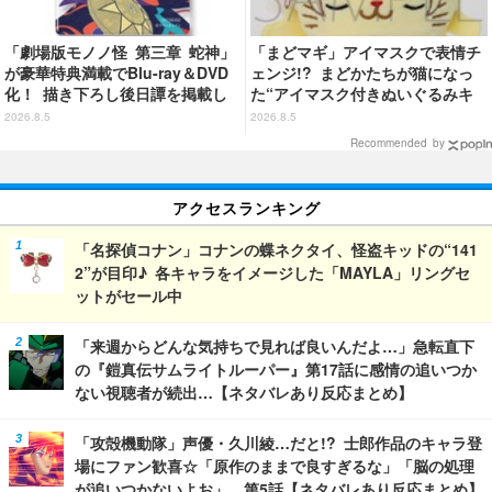
「劇場版モノノ怪 第三章 蛇神」
「まどマギ」アイマスクで表情チ
が豪華特典満載でBlu-ray＆DVD
ェンジ!? まどかたちが猫になっ
化！ 描き下ろし後日譚を掲載し
た“アイマスク付きぬいぐるみキ
たブックレットなど
ーホルダー”が登場
2026.8.5
2026.8.5
Recommended by
アクセスランキング
「名探偵コナン」コナンの蝶ネクタイ、怪盗キッドの“141
2”が目印♪ 各キャラをイメージした「MAYLA」リングセ
ットがセール中
「来週からどんな気持ちで見れば良いんだよ…」急転直下
の『鎧真伝サムライトルーパー』第17話に感情の追いつか
ない視聴者が続出…【ネタバレあり反応まとめ】
「攻殻機動隊」声優・久川綾…だと!? 士郎作品のキャラ登
場にファン歓喜☆「原作のままで良すぎるな」「脳の処理
が追いつかないよお」…第5話【ネタバレあり反応まとめ】