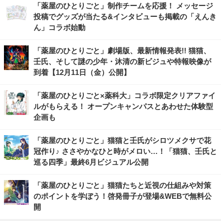
「薬屋のひとりごと」制作チームを応援！ メッセージ
投稿でグッズが当たる&インタビューも掲載の「えんき
ん」コラボ始動
「薬屋のひとりごと」劇場版、最新情報発表!! 猫猫、
壬氏、そして謎の少年・沐清の新ビジュや特報映像が
到着【12月11日（金）公開】
「薬屋のひとりごと×薬科大」コラボ限定クリアファイ
ルがもらえる！ オープンキャンパスとあわせた体験型
企画も
「薬屋のひとりごと」猫猫と壬氏がシロツメクサで花
冠作り♪ ささやかなひと時がメロい…！「猫猫、壬氏と
巡る四季」最終6月ビジュアル公開
「薬屋のひとりごと」猫猫たちと近視の仕組みや対策
のポイントを学ぼう！啓発冊子が登場&WEBで無料公
開