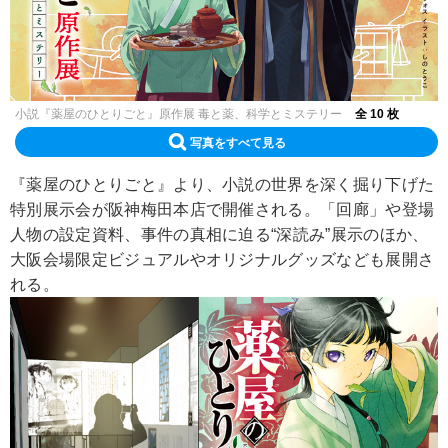
小説『薬屋のひとりごと』原作展 毒と薬、科学とミステリー
全 10 枚
写真をすべて見る
『薬屋のひとりごと』より、小説の世界を深く掘り下げた
特別展示会が阪神梅田本店で開催される。「回廊」や登場
人物の設定資料、事件の真相に迫る“深読み”展示のほか、
大阪会場限定ビジュアルやオリジナルグッズなども展開さ
れる。