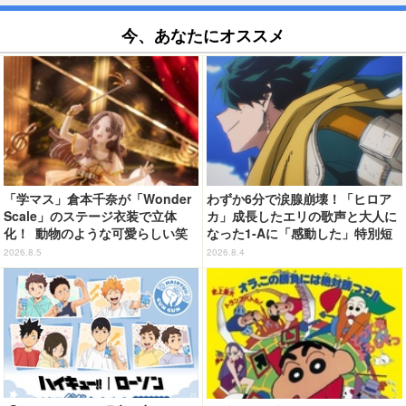
今、あなたにオススメ
「学マス」倉本千奈が「Wonder
わずか6分で涙腺崩壊！「ヒロア
Scale」のステージ衣装で立体
カ」成長したエリの歌声と大人に
化！ 動物のような可愛らしい笑
なった1-Aに「感動した」特別短
顔が眩しい♪
編「I am a hero too」【ネタバ
2026.8.5
2026.8.4
レあり反応まとめ】