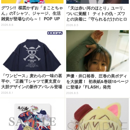
グワシ!! 楳図かずお「まことちゃ
「天は赤い河のほとり」ユーリ、
ん」のTシャツ、ジャージ、生活
ついに覚醒！ ティトの仇・ズワ
雑貨が登場なのら～！ POP UP
との決着に「守られるだけのヒロ
STORE in 墓場の画廊開催【8月
インじゃなくなった」【第5話ネ
2026.8.6
2026.8.5
20日～】
タバレあり反応まとめ】
「ワンピース」麦わらの一味の甚
声優・井口裕香、圧巻の美ボディ
平や、“正義”Tシャツで夏支度☆
を大披露！ 初表紙&巻頭10ページ
大胆デザインの新作アパレル登場
に登場♪「FLASH」発売
【COSPA】
2026.8.1
2026.8.5