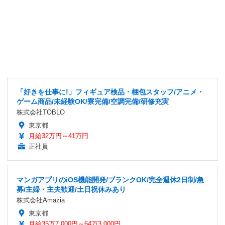
「好きを仕事に!」フィギュア検品・梱包スタッフ/アニメ・
ゲーム商品/未経験OK/寮完備/空調完備/研修充実
株式会社TOBLO
東京都
月給32万円～41万円
正社員
マンガアプリのiOS機能開発/ブランクOK/完全週休2日制/急
募/主婦・主夫歓迎/土日祝休みあり
株式会社Amazia
東京都
月給35万7,000円～64万3,000円