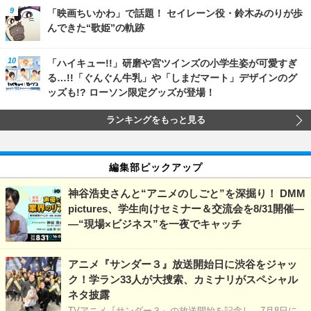
「映画ちいかわ」で話題！ セイレーン役・鈴木みのりが歩
んできた“歌姫”の軌跡
「ハイキュー!!」研磨や宮ツインズの小学生姿が可愛すぎ
る…!!「ぐんぐん牛乳」や「しまだマート」デザインのグ
ッズも!? ローソン限定グッズが登場！
ランキングをもっと見る
編集部ピックアップ
神谷浩史さんと“アニメのしごと”を深掘り！ DMM
pictures、学生向けセミナー＆交流会を8/31開催―
―“現場×ビジネス”を一夜でキャッチ
アニメ『サンダー３』放送開始日に渋谷をジャッ
ク！学ラン33人が大捜索、カミナリがスペシャル
ネタ披露
TVアニメ『サンダー３』の放送開始を記念し、7月8日に