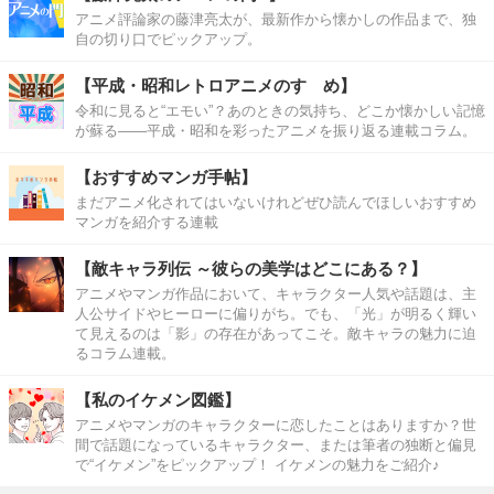
アニメ評論家の藤津亮太が、最新作から懐かしの作品まで、独
自の切り口でピックアップ。
【平成・昭和レトロアニメのすゝめ】
令和に見ると“エモい”？あのときの気持ち、どこか懐かしい記憶
が蘇る――平成・昭和を彩ったアニメを振り返る連載コラム。
【おすすめマンガ手帖】
まだアニメ化されてはいないけれどぜひ読んでほしいおすすめ
マンガを紹介する連載
【敵キャラ列伝 ～彼らの美学はどこにある？】
アニメやマンガ作品において、キャラクター人気や話題は、主
人公サイドやヒーローに偏りがち。でも、「光」が明るく輝い
て見えるのは「影」の存在があってこそ。敵キャラの魅力に迫
るコラム連載。
【私のイケメン図鑑】
アニメやマンガのキャラクターに恋したことはありますか？世
間で話題になっているキャラクター、または筆者の独断と偏見
で“イケメン”をピックアップ！ イケメンの魅力をご紹介♪