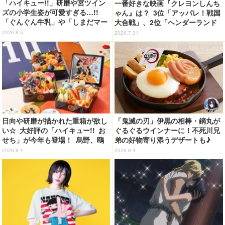
「ハイキュー!!」研磨や宮ツイン
一番好きな映画『クレヨンしんち
ズの小学生姿が可愛すぎる…!!
ゃん』は？ 3位「アッパレ！戦国
「ぐんぐん牛乳」や「しまだマー
大合戦」、2位「ヘンダーランド
ト」デザインのグッズも!? ロー
の大冒険」、1位は…？【『映画
2026.8.5
2026.7.31
ソン限定グッズが登場！
クレヨンしんちゃん 奇々怪々！
オラの妖怪バケ～ション』公開記
念】
日向や研磨が描かれた重箱が欲し
「鬼滅の刃」伊黒の相棒・鏑丸が
い☆ 大好評の「ハイキュー!! お
ぐるぐるウインナーに！不死川兄
せち」が今年も登場！ 烏野、鴎
弟の好物寄り添うデザートも♪
台、音駒、稲荷崎をイメージした
「ジョイフル」コラボ第3弾・第4
2026.8.4
2026.8.4
メニューで構成
弾決定【8月18日～】