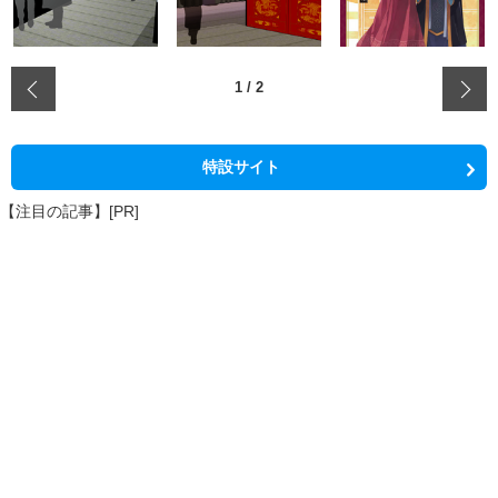
‹
1
/
2
特設サイト
【注目の記事】[PR]