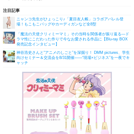
注目記事
ニャンコ先生がひょっこり♪「夏目友人帳」コラボアパレル登
場！もこもこバッグやカーディガンなど全8型
「魔法の天使クリィミーマミ」その当時を関係者が振り返る―ド
ラマ性にこだわった作りで今なお愛される作品に【Blu-ray BOX
発売記念インタビュー】
神谷浩史さんと“アニメのしごと”を深掘り！ DMM pictures、学生
向けセミナー＆交流会を8/31開催――“現場×ビジネス”を一夜でキ
ャッチ