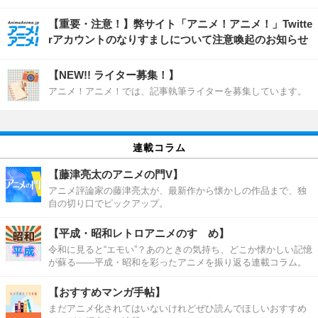
【重要・注意！】弊サイト「アニメ！アニメ！」Twitte
rアカウントのなりすましについて注意喚起のお知らせ
【NEW!! ライター募集！】
アニメ！アニメ！では、記事執筆ライターを募集しています。
連載コラム
【藤津亮太のアニメの門V】
アニメ評論家の藤津亮太が、最新作から懐かしの作品まで、独
自の切り口でピックアップ。
【平成・昭和レトロアニメのすゝめ】
令和に見ると“エモい”？あのときの気持ち、どこか懐かしい記憶
が蘇る――平成・昭和を彩ったアニメを振り返る連載コラム。
【おすすめマンガ手帖】
まだアニメ化されてはいないけれどぜひ読んでほしいおすすめ