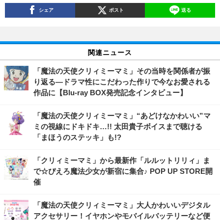
シェア
ポスト
送る
関連ニュース
「魔法の天使クリィミーマミ」その当時を関係者が振
り返る―ドラマ性にこだわった作りで今なお愛される
作品に【Blu-ray BOX発売記念インタビュー】
「魔法の天使クリィミーマミ」“あどけなかわいい”マ
ミの視線にドキドキ…!! 太田貴子ボイスまで聴ける
「まほうのステッキ」も!?
「クリィミーマミ」から最新作「ルルットリリィ」ま
で☆ぴえろ魔法少女が新宿に集合♪ POP UP STORE開
催
「魔法の天使クリィミーマミ」大人かわいいデジタル
アクセサリー！イヤホンやモバイルバッテリーなど便