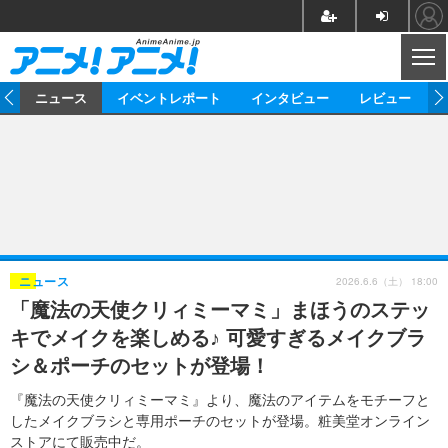
CL
ム
ニュース
イベントレポート
インタビュー
レビュー
ニュース
アニメ
映画/ドラマ
イベントレポート
マンガ
ノベル
アニメ
映画
インタビュー
音楽
声優
ライブ
舞台
スタッフ
声優
レビュー
2026.6.6（土） 18:00
ニュース
「魔法の天使クリィミーマミ」まほうのステッ
ゲーム
グッズ
海外イベント
ビジネス
俳優・タレント
アーティスト
アニメ
実写
動画
キでメイクを楽しめる♪ 可愛すぎるメイクブラ
イベント
海外
ビジネス
書評
イベント
アニメ
映画/ドラマ
連載・コラム
シ＆ポーチのセットが登場！
ゲーム
座談会
アニメ！アニメ！TV
ABEMA Cafe
『魔法の天使クリィミーマミ』より、魔法のアイテムをモチーフと
したメイクブラシと専用ポーチのセットが登場。粧美堂オンライン
ストアにて販売中だ。