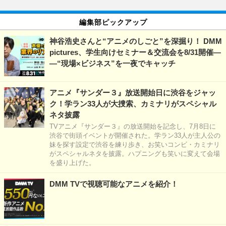
編集部ピックアップ
神谷浩史さんと“アニメのしごと”を深掘り！ DMM
pictures、学生向けセミナー＆交流会を8/31開催―
―“現場×ビジネス”を一夜でキャッチ
アニメ『サンダー３』放送開始日に渋谷をジャッ
ク！学ラン33人が大捜索、カミナリがスペシャル
ネタ披露
TVアニメ『サンダー３』の放送開始を記念し、7月8日に
渋谷で街頭イベントが開催された。学ラン33人が主人公の
妹を探す設定で渋谷を練り歩き、お笑いコンビ・カミナリ
がスペシャルネタを披露。ハプニングも笑いに変えて会場
を盛り上げた。
DMM TVで視聴可能なアニメを紹介！