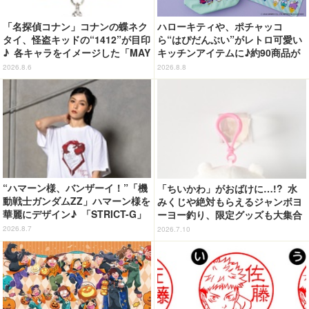
「名探偵コナン」コナンの蝶ネク
ハローキティや、ポチャッコ
タイ、怪盗キッドの“1412”が目印
ら“はぴだんぶい”がレトロ可愛い
♪ 各キャラをイメージした「MAY
キッチンアイテムに♪約90商品が
LA」リングセットがセール中
登場【212 KITCHEN STORE】
2026.8.6
2026.8.8
“ハマーン様、バンザーイ！”「機
「ちいかわ」がおばけに…!? 水
動戦士ガンダムZZ」ハマーン様を
みくじや絶対もらえるジャンボヨ
華麗にデザイン♪ 「STRICT-G」
ーヨー釣り、限定グッズも大集合
Tシャツなどミニコレクション登
☆ フジテレビの夏イベ「お台場
2026.8.7
2026.7.10
場
ファンライジング」詳細公開