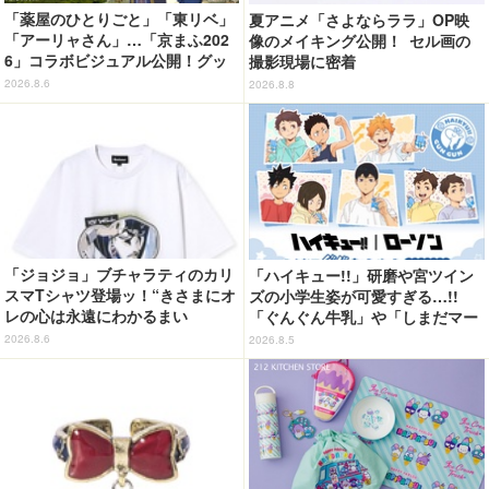
「薬屋のひとりごと」「東リベ」
夏アニメ「さよならララ」OP映
「アーリャさん」…「京まふ202
像のメイキング公開！ セル画の
6」コラボビジュアル公開！グッ
撮影現場に密着
ズなどの最新情報も
2026.8.6
2026.8.8
「ジョジョ」ブチャラティのカリ
「ハイキュー!!」研磨や宮ツイン
スマTシャツ登場ッ！“きさまにオ
ズの小学生姿が可愛すぎる…!!
レの心は永遠にわかるまい
「ぐんぐん牛乳」や「しまだマー
ッ！”や感動のクライマックスを
ト」デザインのグッズも!? ロー
2026.8.6
2026.8.5
デザイン
ソン限定グッズが登場！