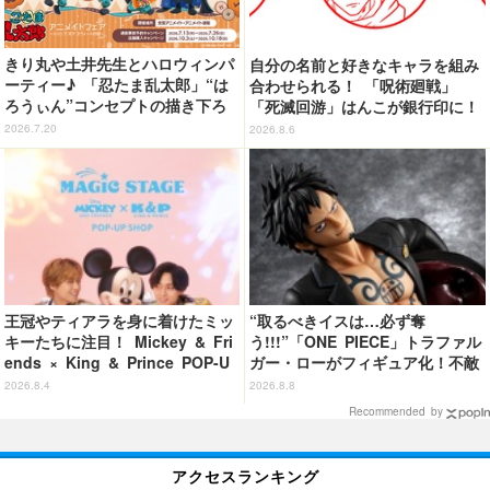
きり丸や土井先生とハロウィンパ
自分の名前と好きなキャラを組み
ーティー♪ 「忍たま乱太郎」“は
合わせられる！ 「呪術廻戦」
ろうぃん”コンセプトの描き下ろ
「死滅回游」はんこが銀行印に！
しイラスト使用！全国アニメイト
虎杖悠仁、乙骨憂太ら16キャラ追
2026.7.20
2026.8.6
にてフェア開催
加で全104種
王冠やティアラを身に着けたミッ
“取るべきイスは…必ず奪
キーたちに注目！ Mickey & Fri
う!!!”「ONE PIECE」トラファル
ends × King & Prince POP-U
ガー・ローがフィギュア化！不敵
P SHOP「MAGIC STAGE」に新
な笑みを浮かべた表情に注目
2026.8.4
2026.8.8
商品登場
Recommended by
アクセスランキング