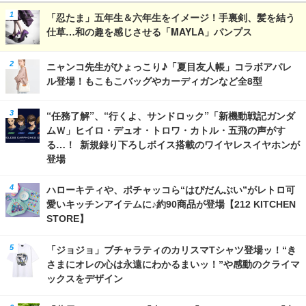
「忍たま」五年生＆六年生をイメージ！手裏剣、髪を結う
仕草…和の趣を感じさせる「MAYLA」パンプス
ニャンコ先生がひょっこり♪「夏目友人帳」コラボアパレ
ル登場！もこもこバッグやカーディガンなど全8型
“任務了解”、“行くよ、サンドロック”「新機動戦記ガンダ
ムＷ」ヒイロ・デュオ・トロワ・カトル・五飛の声がす
る…！ 新規録り下ろしボイス搭載のワイヤレスイヤホンが
登場
ハローキティや、ポチャッコら“はぴだんぶい”がレトロ可
愛いキッチンアイテムに♪約90商品が登場【212 KITCHEN
STORE】
「ジョジョ」ブチャラティのカリスマTシャツ登場ッ！“き
さまにオレの心は永遠にわかるまいッ！”や感動のクライマ
ックスをデザイン