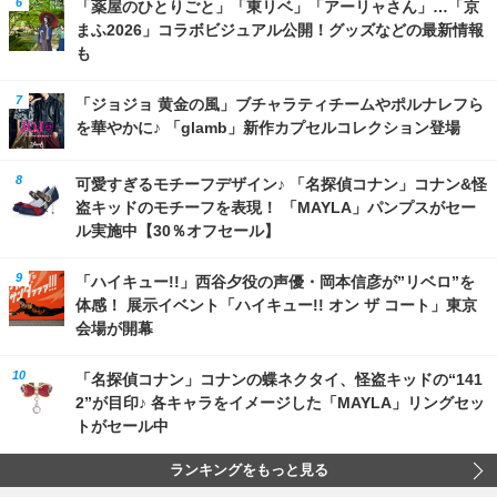
「薬屋のひとりごと」「東リベ」「アーリャさん」…「京
まふ2026」コラボビジュアル公開！グッズなどの最新情報
も
「ジョジョ 黄金の風」ブチャラティチームやポルナレフら
を華やかに♪ 「glamb」新作カプセルコレクション登場
可愛すぎるモチーフデザイン♪ 「名探偵コナン」コナン&怪
盗キッドのモチーフを表現！ 「MAYLA」パンプスがセー
ル実施中【30％オフセール】
「ハイキュー!!」西谷夕役の声優・岡本信彦が”リベロ”を
体感！ 展示イベント「ハイキュー!! オン ザ コート」東京
会場が開幕
「名探偵コナン」コナンの蝶ネクタイ、怪盗キッドの“141
2”が目印♪ 各キャラをイメージした「MAYLA」リングセッ
トがセール中
ランキングをもっと見る