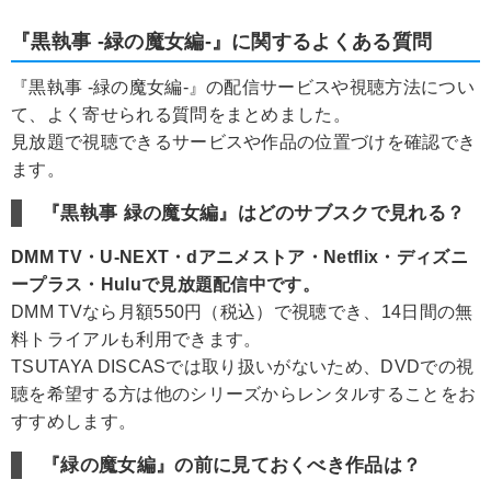
『黒執事 -緑の魔女編-』に関するよくある質問
『黒執事 -緑の魔女編-』の配信サービスや視聴方法につい
て、よく寄せられる質問をまとめました。
見放題で視聴できるサービスや作品の位置づけを確認でき
ます。
『黒執事 緑の魔女編』はどのサブスクで見れる？
DMM TV・U-NEXT・dアニメストア・Netflix・ディズニ
ープラス・Huluで見放題配信中です。
DMM TVなら月額550円（税込）で視聴でき、14日間の無
料トライアルも利用できます。
TSUTAYA DISCASでは取り扱いがないため、DVDでの視
聴を希望する方は他のシリーズからレンタルすることをお
すすめします。
『緑の魔女編』の前に見ておくべき作品は？