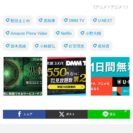
《アニメ！アニメ！》
配信まとめ
黒執事
DMM TV
U-NEXT
Amazon Prime Video
Netflix
小野大輔
坂本真綾
小林親弘
釘宮理恵
梶裕貴
シェア
ポスト
送る