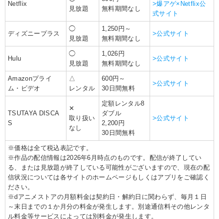
Netflix
>爆アゲ×Netflix公
見放題
無料期間なし
式サイト
◯
1,250円～
ディズニープラス
>公式サイト
見放題
無料期間なし
◯
1,026円
Hulu
>公式サイト
見放題
無料期間なし
Amazonプライ
△
600円～
>公式サイト
ム・ビデオ
レンタル
30日間無料
定額レンタル8
✕
TSUTAYA DISCA
ダブル
取り扱い
>公式サイト
S
2,200円
なし
30日間無料
※価格は全て税込表記です。
※作品の配信情報は2026年6月時点のものです。配信が終了してい
る、または見放題が終了している可能性がございますので、現在の配
信状況については各サイトのホームページもしくはアプリをご確認く
ださい。
※dアニメストアの月額料金は契約日・解約日に関わらず、毎月１日
～末日までの１か月分の料金が発生します。別途通信料その他レンタ
ル料金等サービスによっては別料金が発生します。