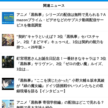
関連ニュース
アニメ「黒執事」シリーズの配信は無料で見られる？A
mazonプライム・ビデオなどのサブスク動画配信サー
ビスを徹底調査
“契約”キャラといえば？ 3位「黒執事」セバスチャ
ン、2位「まどマギ」キュゥべえ、1位は契約の能力を
持つ…＜26年版＞
釘宮理恵さんお誕生日記念！一番好きなキャラは？ 3位
「黒執事」サリヴァン、2位「ゼロの使い魔」ルイズ、
1位は…
『黒執事』“ここを演じたかった” 小野大輔＆坂本真綾
が『緑の魔女編』ドイツ語挑戦やいつメンたちとの収
録現場を語る【インタビュー】
アニメ「黒執事 寄宿学校編」の配信はどこで見れる？
無料で見る方法も紹介