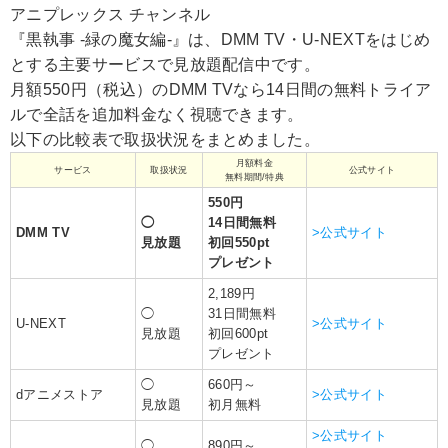
アニプレックス チャンネル
『黒執事 -緑の魔女編-』は、DMM TV・U-NEXTをはじめ
とする主要サービスで見放題配信中です。
月額550円（税込）のDMM TVなら14日間の無料トライア
ルで全話を追加料金なく視聴できます。
以下の比較表で取扱状況をまとめました。
月額料金
サービス
取扱状況
公式サイト
無料期間/特典
550円
◯
14日間無料
DMM TV
>公式サイト
見放題
初回550pt
プレゼント
2,189円
◯
31日間無料
U-NEXT
>公式サイト
見放題
初回600pt
プレゼント
◯
660円～
dアニメストア
>公式サイト
見放題
初月無料
>公式サイト
◯
890円～