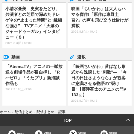
小清水亜美 史実をたどり、
映画「ちいかわ」は大人もハ
共演者との芝居で深めたドレ
マる傑作!「原作は東野圭
ゲネの“止まった時間”と“繊細
吾?」の声も飛び交う仕掛けが
な強さ” TVアニメ「天幕の
満載
ジャードゥーガル」インタビ
2026.8.8(土) 10:45
ュー（８）
2026.8.3(月) 18:00
動画
連載
「AbemaTV」アニメの一挙放
「映画ちいかわ」昔ばなし形
送＆劇場作品が目白押し 「R
式から逸脱した“刺激”― 「今
e:ゼロ」「うたプリ」新海誠
日の日はさようなら」が観客
作品も
に意識させる物語の“裂け
目”【藤津亮太のアニメの門V
2017.3.18(土) 9:06
133回】
2026.8.7(金) 19:15
ホーム
›
配信まとめ
›
配信まとめ
›
記事
TOP
Official
Official
Official
Home