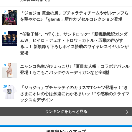
「ジョジョ 黄金の風」ブチャラティチームやポルナレフら
を華やかに♪ 「glamb」新作カプセルコレクション登場
“任務了解”、“行くよ、サンドロック”「新機動戦記ガンダ
ムＷ」ヒイロ・デュオ・トロワ・カトル・五飛の声がす
る…！ 新規録り下ろしボイス搭載のワイヤレスイヤホンが
登場
ニャンコ先生がひょっこり♪「夏目友人帳」コラボアパレル
登場！もこもこバッグやカーディガンなど全8型
「ジョジョ」ブチャラティのカリスマTシャツ登場ッ！“き
さまにオレの心は永遠にわかるまいッ！”や感動のクライマ
ックスをデザイン
ランキングをもっと見る
編集部ピックアップ