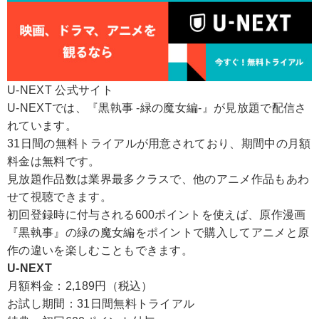
U-NEXT 公式サイト
U-NEXTでは、『黒執事 -緑の魔女編-』が見放題で配信さ
れています。
31日間の無料トライアルが用意されており、期間中の月額
料金は無料です。
見放題作品数は業界最多クラスで、他のアニメ作品もあわ
せて視聴できます。
初回登録時に付与される600ポイントを使えば、原作漫画
『黒執事』の緑の魔女編をポイントで購入してアニメと原
作の違いを楽しむこともできます。
U-NEXT
月額料金：2,189円（税込）
お試し期間：31日間無料トライアル