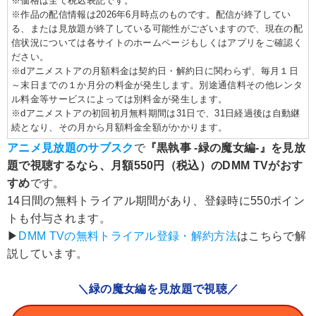
※価格は全て税込表記です。
※作品の配信情報は2026年6月時点のものです。配信が終了してい
る、または見放題が終了している可能性がございますので、現在の配
信状況については各サイトのホームページもしくはアプリをご確認く
ださい。
※dアニメストアの月額料金は契約日・解約日に関わらず、毎月１日
～末日までの１か月分の料金が発生します。別途通信料その他レンタ
ル料金等サービスによっては別料金が発生します。
※dアニメストアの初回初月無料期間は31日で、31日経過後は自動継
続となり、その月から月額料金全額がかかります。
アニメ見放題のサブスク
で
『黒執事 -緑の魔女編-』を見放
題で視聴するなら、月額550円（税込）のDMM TVがおす
すめ
です。
14日間の無料トライアル期間があり、登録時に550ポイン
トも付与されます。
▶︎
DMM TVの無料トライアル登録・解約方法
はこちらで解
説しています。
＼緑の魔女編を見放題で視聴／