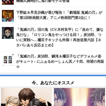
機械式腕時計に鬼の新モデル登場
下野紘＆早見沙織が喜び報告！「劇場版 鬼滅の刃」が
「第1回映画館大賞」アニメ映画部門第1位に！
「鬼滅の刃」沼の鬼（CV.木村良平）に「改めて、嫌な
鬼だな」「ロリコン鬼をやっつける回！」炭治郎、つ
いに実戦へ…禰豆子キックも炸裂！再放送第六話【ネ
タバレあり反応まとめ】
「鬼滅の刃」炭治郎、鱗滝＆禰豆子などデフォルメ姿
がキュート♪ にふぉるめーしょん其ノ十四、待望の再販
☆
今、あなたにオススメ