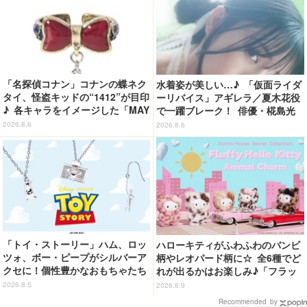
「名探偵コナン」コナンの蝶ネク
水着姿が美しい…♪ 「仮面ライダ
タイ、怪盗キッドの“1412”が目印
ーリバイス」アギレラ／夏木花役
♪ 各キャラをイメージした「MAY
で一躍ブレーク！ 俳優・椛島光
LA」リングセットがセール中
の2nd写真集が予約開始
2026.8.6
2026.8.6
「トイ・ストーリー」ハム、ロッ
ハローキティがふわふわのバンビ
ツォ、ボー・ピープがシルバーア
柄やレオパード柄に☆ 全6種でど
クセに！個性豊かなおもちゃたち
れが出るかはお楽しみ♪「フラッ
をオシャレに身につけよう♪
フィーハローキティチャーム」第
2026.8.5
2026.8.9
2弾登場【8月20日～】
Recommended by