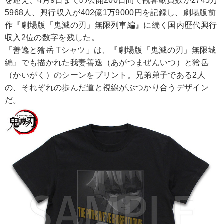
を迎え、4月9日までの公開266日間で観客動員数が2745万
5968人、興行収入が402億1万9000円を記録し、劇場版前
作『劇場版「鬼滅の刃」無限列車編』に続く国内歴代興行
収入2位の数字を残した。
「善逸と獪岳 Tシャツ」は、『劇場版「鬼滅の刃」無限城
編』でも描かれた我妻善逸（あがつまぜんいつ）と獪岳
（かいがく）のシーンをプリント。兄弟弟子である2人
の、それぞれの歩んだ道と視線がぶつかり合うデザイン
だ。