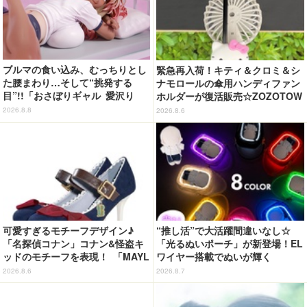
ブルマの食い込み、むっちりとし
緊急再入荷！キティ＆クロミ＆シ
た腰まわり…そして“挑発する
ナモロールの傘用ハンディファン
目”!!「おさぼりギャル 愛沢り
ホルダーが復活販売☆ZOZOTOW
さ」フィギュアで新登場
Nにて
2026.8.8
2026.8.6
可愛すぎるモチーフデザイン♪
“推し活”で大活躍間違いなし☆
「名探偵コナン」コナン&怪盗キ
「光るぬいポーチ」が新登場！EL
ッドのモチーフを表現！ 「MAYL
ワイヤー搭載でぬいが輝く
A」パンプスがセール実施中【3
2026.8.6
2026.8.7
0％オフセール】