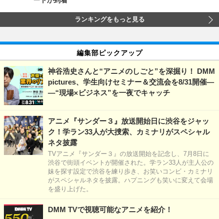
ートが到着
ランキングをもっと見る
編集部ピックアップ
神谷浩史さんと“アニメのしごと”を深掘り！ DMM
pictures、学生向けセミナー＆交流会を8/31開催―
―“現場×ビジネス”を一夜でキャッチ
アニメ『サンダー３』放送開始日に渋谷をジャッ
ク！学ラン33人が大捜索、カミナリがスペシャル
ネタ披露
TVアニメ『サンダー３』の放送開始を記念し、7月8日に
渋谷で街頭イベントが開催された。学ラン33人が主人公の
妹を探す設定で渋谷を練り歩き、お笑いコンビ・カミナリ
がスペシャルネタを披露。ハプニングも笑いに変えて会場
を盛り上げた。
DMM TVで視聴可能なアニメを紹介！