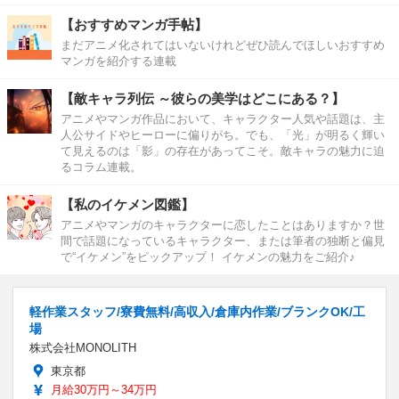
【おすすめマンガ手帖】
まだアニメ化されてはいないけれどぜひ読んでほしいおすすめ
マンガを紹介する連載
【敵キャラ列伝 ～彼らの美学はどこにある？】
アニメやマンガ作品において、キャラクター人気や話題は、主
人公サイドやヒーローに偏りがち。でも、「光」が明るく輝い
て見えるのは「影」の存在があってこそ。敵キャラの魅力に迫
るコラム連載。
【私のイケメン図鑑】
アニメやマンガのキャラクターに恋したことはありますか？世
間で話題になっているキャラクター、または筆者の独断と偏見
で“イケメン”をピックアップ！ イケメンの魅力をご紹介♪
軽作業スタッフ/寮費無料/高収入/倉庫内作業/ブランクOK/工
場
株式会社MONOLITH
東京都
月給30万円～34万円