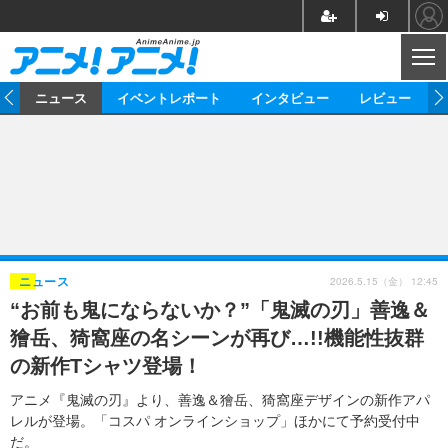
CL
ム
ニュース
イベントレポート
インタビュー
レビュー
ニュース
アニメ
映画/ドラマ
イベントレポート
マンガ
ノベル
アニメ
映画
インタビュー
音楽
声優
ライブ
舞台
スタッフ
声優
レビュー
2026.5.15（金） 12:45
ニュース
“お前も鬼にならないか？”「鬼滅の刃」善逸＆
ゲーム
グッズ
海外イベント
ビジネス
俳優・タレント
アーティスト
アニメ
実写
動画
獪岳、猗窩座の名シーンが再び…!!機能性抜群
イベント
海外
ビジネス
書評
イベント
アニメ
映画/ドラマ
連載・コラム
の新作Tシャツ登場！
ゲーム
座談会
アニメ！アニメ！TV
ABEMA Cafe
アニメ『鬼滅の刃』より、善逸＆獪岳、猗窩座デザインの新作アパ
レルが登場。「コスパ オンラインショップ」ほかにて予約受付中
だ。