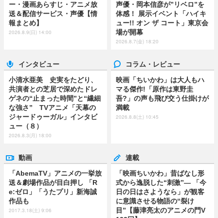
ー・漫画あらすじ・アニメ放
声優・岡本信彦が”リベロ”を
送＆配信サービス・声優【情
体感！ 展示イベント「ハイキ
報まとめ】
ュー!! オン ザ コート」東京会
場が開幕
2026.8.9(日) 14:00
2026.8.7(金) 18:20
インタビュー
コラム・レビュー
小清水亜美 史実をたどり、
映画「ちいかわ」は大人もハ
共演者との芝居で深めたドレ
マる傑作!「原作は東野圭
ゲネの“止まった時間”と“繊細
吾?」の声も飛び交う仕掛けが
な強さ” TVアニメ「天幕の
満載
ジャードゥーガル」インタビ
2026.8.8(土) 10:45
ュー（８）
2026.8.3(月) 18:00
動画
連載
「AbemaTV」アニメの一挙放
「映画ちいかわ」昔ばなし形
送＆劇場作品が目白押し 「R
式から逸脱した“刺激”― 「今
e:ゼロ」「うたプリ」新海誠
日の日はさようなら」が観客
作品も
に意識させる物語の“裂け
目”【藤津亮太のアニメの門V
2017.3.18(土) 9:06