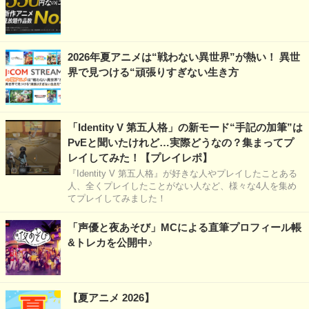
2026年夏アニメは“戦わない異世界”が熱い！ 異世
界で見つける“頑張りすぎない生き方
「Identity V 第五人格」の新モード“手記の加筆”は
PvEと聞いたけれど…実際どうなの？集まってプ
レイしてみた！【プレイレポ】
『Identity V 第五人格』が好きな人やプレイしたことある
人、全くプレイしたことがない人など、様々な4人を集め
てプレイしてみました！
「声優と夜あそび」MCによる直筆プロフィール帳
&トレカを公開中♪
【夏アニメ 2026】