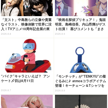
「文スト」中島敦らの立像や貴重
「映画名探偵プリキュア！」鬼頭
なイラスト、映像体験で世界に没
明里、島崎信長、内山昂輝がゲス
入！TVアニメ10周年記念展の東
ト出演！ 喜びコメントも「まさ
京会場フォトレポートが到着
か自分がご縁をいただくことがあ
2026.8.8
2026.8.9
るとは...」
“バイク”キャラといえば？ アン
「モンチッチ」が“TENKYU”の着
ケート〆切は8月11日
ぐるみに♪ atmosコラボアイテム
登場！キーチェーン＆Tシャツを
展開
2026.8.7
2026.8.6