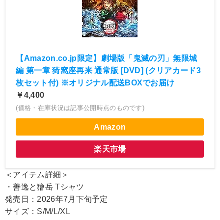
【Amazon.co.jp限定】劇場版「鬼滅の刃」無限城
編 第一章 猗窩座再来 通常版 [DVD] (クリアカード3
枚セット付) ※オリジナル配送BOXでお届け
￥4,400
(価格・在庫状況は記事公開時点のものです)
Amazon
楽天市場
＜アイテム詳細＞
・善逸と獪岳 Tシャツ
発売日：2026年7月下旬予定
サイズ：S/M/L/XL