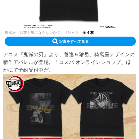
猗窩座「お前も鬼にならないか？」 Tシャツ
全 4 枚
写真をすべて見る
アニメ『鬼滅の刃』より、善逸＆獪岳、猗窩座デザインの
新作アパレルが登場。「コスパ オンラインショップ」ほ
かにて予約受付中だ。