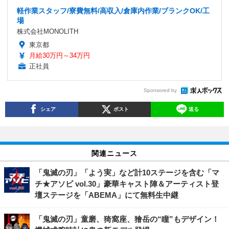
軽作業スタッフ/寮費無料/高収入/倉庫内作業/ブランクOK/工
場
株式会社MONOLITH
東京都
月給30万円～34万円
正社員
Sponsored by
シェア
ポスト
送る
関連ニュース
「鬼滅の刃」「よう実」など計10ステージを含む「マ
チ★アソビ vol.30」豪華キャスト陣＆アーティスト登
壇ステージを「ABEMA」にて無料生中継
「鬼滅の刃」童磨、猗窩座、獪岳の“瞳”もデザイン！