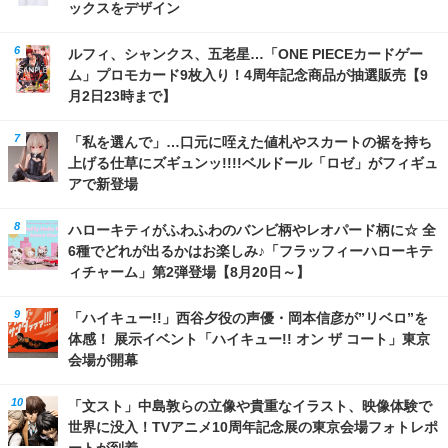
ックスをデザイン
ルフィ、シャンクス、五老星…「ONE PIECEカードゲー
ム」プロモカード9枚入り！4周年記念商品が抽選販売【9
月2日23時まで】
「私を選んで」…口元に咥えた値札やスカートの裾を持ち
上げる仕草にズギュンッ!!!!ベルドール「ロゼ」がフィギュ
アで新登場
ハローキティがふわふわのバンビ柄やレオパード柄に☆ 全
6種でどれが出るかはお楽しみ♪「フラッフィーハローキテ
ィチャーム」第2弾登場【8月20日～】
「ハイキュー!!」西谷夕役の声優・岡本信彦が”リベロ”を
体感！ 展示イベント「ハイキュー!! オン ザ コート」東京
会場が開幕
「文スト」中島敦らの立像や貴重なイラスト、映像体験で
世界に没入！TVアニメ10周年記念展の東京会場フォトレポ