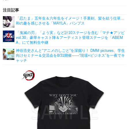
注目記事
「忍たま」五年生＆六年生をイメージ！手裏剣、髪を結う仕草…
和の趣を感じさせる「MAYLA」パンプス
「鬼滅の刃」「よう実」など計10ステージを含む「マチ★アソビ
vol.30」豪華キャスト陣＆アーティスト登壇ステージを「ABEM
A」にて無料生中継
神谷浩史さんと“アニメのしごと”を深掘り！ DMM pictures、学生
向けセミナー＆交流会を8/31開催――“現場×ビジネス”を一夜でキ
ャッチ