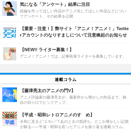
気になる「アンケート」結果に注目
続編を作ってほしい作品やアニメ化してほしい作品などについ
てアンケート、その結果を公開
【重要・注意！】弊サイト「アニメ！アニメ！」Twitte
rアカウントのなりすましについて注意喚起のお知らせ
【NEW!! ライター募集！】
アニメ！アニメ！では、記事執筆ライターを募集しています。
連載コラム
【藤津亮太のアニメの門V】
アニメ評論家の藤津亮太が、最新作から懐かしの作品まで、独
自の切り口でピックアップ。
【平成・昭和レトロアニメのすゝめ】
令和に見ると“エモい”？あのときの気持ち、どこか懐かしい記憶
が蘇る――平成・昭和を彩ったアニメを振り返る連載コラム。