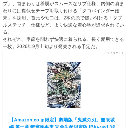
プ」、首まわりは着脱がスムーズなリブ仕様、内側の肩ま
わりには襟伏せテープを取り付ける「タコバインダー始
末」を採用、首元や袖口は、2本の糸で縫い付ける「ダブ
ルステッチ」仕様など、より快適な着心地が追求されてい
る。
それぞれ、季節を問わず快適に着られる、長く愛用できる
一枚。2026年9月上旬より発売される予定だ。
【Amazon.co.jp限定】劇場版「鬼滅の刃」無限城
編 第一章 猗窩座再来 完全生産限定版 [Blu-ray] (松