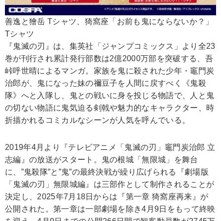
善逸と獪岳 Tシャツ、猗窩座「お前も鬼にならないか？」
Tシャツ
『鬼滅の刃』は、集英社「ジャンプコミックス」より全23
巻が刊行され累計発行部数は2億2000万部を突破する、吾
峠呼世晴によるマンガ。家族を鬼に殺された少年・竈門炭
治郎が、鬼になった妹の禰豆子を人間に戻すべく《鬼殺
隊》へと入隊し、鬼との戦いに身を投じる物語で、人と鬼
の切ない物語に鬼気迫る剣戟や魅力的なキャラクター、時
折描かれるコミカルなシーンが人気を呼んでいる。
2019年4月より『テレビアニメ「鬼滅の刃」竈門炭治郎 立
志編』の放送がスタート。鬼の根城「無限城」を舞台
に、”鬼殺隊”と”鬼”の最終決戦が繰り広げられる『劇場版
「鬼滅の刃」無限城編』は三部作として制作されることが
決定し、2025年7月18日からは『第一章 猗窩座再来』が
公開された。第一章は一部劇場を除き4月9日をもって終映