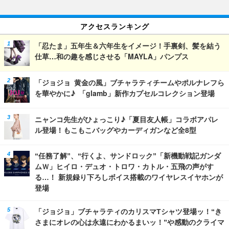
アクセスランキング
「忍たま」五年生＆六年生をイメージ！手裏剣、髪を結う
仕草…和の趣を感じさせる「MAYLA」パンプス
「ジョジョ 黄金の風」ブチャラティチームやポルナレフら
を華やかに♪ 「glamb」新作カプセルコレクション登場
ニャンコ先生がひょっこり♪「夏目友人帳」コラボアパレ
ル登場！もこもこバッグやカーディガンなど全8型
“任務了解”、“行くよ、サンドロック”「新機動戦記ガンダ
ムＷ」ヒイロ・デュオ・トロワ・カトル・五飛の声がす
る…！ 新規録り下ろしボイス搭載のワイヤレスイヤホンが
登場
「ジョジョ」ブチャラティのカリスマTシャツ登場ッ！“き
さまにオレの心は永遠にわかるまいッ！”や感動のクライマ