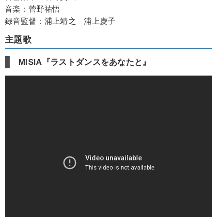
音楽：菅野祐悟
録音監督：浦上靖之 浦上慶子
主題歌
MISIA『ラストダンスをあなたと』