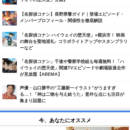
【名探偵コナン】長野県警ガイド｜登場エピソード・
メンバープロフィール・関係性を徹底解説
「名探偵コナン ハイウェイの堕天使」×横浜市！ 映画
の舞台を聖地巡礼♪ コラボライトアップやスタンプラリ
ーなど
「名探偵コナン」千速や警察学校組も毎週無料！「ハ
イウェイの堕天使」関連TVエピソードや劇場版過去作
が見放題【ABEMA】
声優・山口勝平の“工藤新一イラスト”がうますぎ
る…！「神は二物を与え給うた」意外な点にも注目が
集まり話題に
今、あなたにオススメ