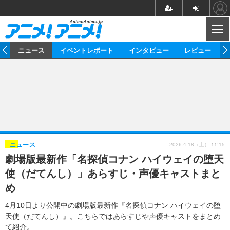
CL
ム
ニュース
イベントレポート
インタビュー
レビュー
ニュース
アニメ
映画/ドラマ
イベントレポート
マンガ
ノベル
アニメ
映画
インタビュー
音楽
声優
ライブ
舞台
スタッフ
声優
レビュー
2026.4.18（土） 11:15
ニュース
劇場版最新作「名探偵コナン ハイウェイの堕天
ゲーム
グッズ
海外イベント
ビジネス
俳優・タレント
アーティスト
アニメ
実写
動画
使（だてんし）」あらすじ・声優キャストまと
イベント
海外
ビジネス
書評
イベント
アニメ
映画/ドラマ
連載・コラム
め
ゲーム
座談会
アニメ！アニメ！TV
ABEMA Cafe
4月10日より公開中の劇場版最新作『名探偵コナン ハイウェイの堕
天使（だてんし）』。こちらではあらすじや声優キャストをまとめ
て紹介。