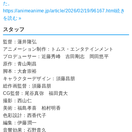
た。
https://animeanime.jp/article/2026/02/19/96167.html
続き
を読む »
スタッフ
監督：蓮井隆弘
アニメーション制作：トムス・エンタテインメント
プロデューサー：近藤秀峰 吉田剛志 岡田悠平
原作：青山剛昌
脚本：大倉崇裕
キャラクターデザイン：須藤昌朋
総作画監督：須藤昌朋
CG監督：尾谷真弥 福田貴大
撮影：西山仁
美術：福島孝喜 柏村明香
色彩設計：西香代子
編集：伊藤潤一
音響効果：石野貴久