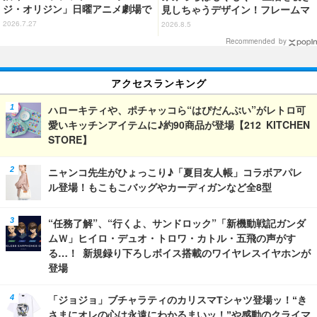
ジ・オリジン」日曜アニメ劇場で
見しちゃうデザイン！フレームマ
8月2日に放送
グネット「ぴたっとフレーム」登
2026.7.27
2026.8.5
場☆
Recommended by
アクセスランキング
ハローキティや、ポチャッコら“はぴだんぶい”がレトロ可
愛いキッチンアイテムに♪約90商品が登場【212 KITCHEN
STORE】
ニャンコ先生がひょっこり♪「夏目友人帳」コラボアパレ
ル登場！もこもこバッグやカーディガンなど全8型
“任務了解”、“行くよ、サンドロック”「新機動戦記ガンダ
ムＷ」ヒイロ・デュオ・トロワ・カトル・五飛の声がす
る…！ 新規録り下ろしボイス搭載のワイヤレスイヤホンが
登場
「ジョジョ」ブチャラティのカリスマTシャツ登場ッ！“き
さまにオレの心は永遠にわかるまいッ！”や感動のクライマ