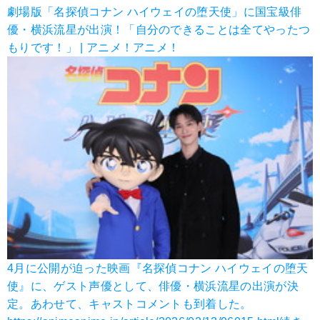
劇場版「名探偵コナン ハイウェイの堕天使」に国宝級俳
優・横浜流星が出演！「自分のできることは全てやったつ
もりです！」 | アニメ！アニメ！
4月に公開が迫った映画『名探偵コナン ハイウェイの堕天
使』に、ゲスト声優として、俳優・横浜流星の出演が決
定。あわせて、キャストコメントも到着した。