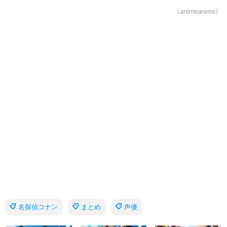
《animeanime》
名探偵コナン
まとめ
声優