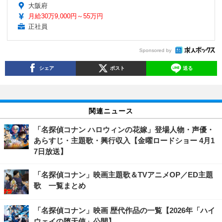
大阪府
月給30万9,000円～55万円
正社員
Sponsored by
シェア
ポスト
送る
関連ニュース
「名探偵コナン ハロウィンの花嫁」登場人物・声優・
あらすじ・主題歌・興行収入【金曜ロードショー 4月1
7日放送】
「名探偵コナン」映画主題歌＆TVアニメOP／ED主題
歌 一覧まとめ
「名探偵コナン」映画 歴代作品の一覧【2026年「ハイ
ウェイの堕天使」公開】