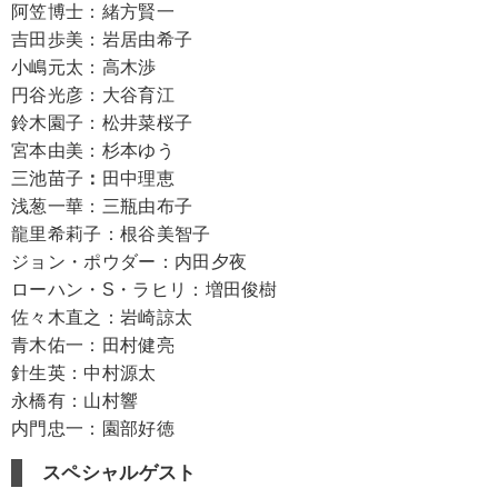
阿笠博士：緒方賢一
吉田歩美：岩居由希子
小嶋元太：高木渉
円谷光彦：大谷育江
鈴木園子：松井菜桜子
宮本由美：杉本ゆう
三池苗子
：
田中理恵
浅葱一華：三瓶由布子
龍里希莉子：根谷美智子
ジョン・ポウダー：内田夕夜
ローハン・S・ラヒリ：増田俊樹
佐々木直之：岩崎諒太
青木佑一：田村健亮
針生英：中村源太
永橋有：山村響
内門忠一：園部好徳
スペシャルゲスト