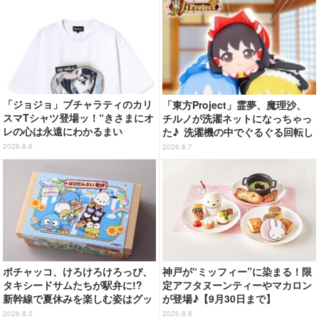
「ジョジョ」ブチャラティのカリ
「東方Project」霊夢、魔理沙、
スマTシャツ登場ッ！“きさまにオ
チルノが洗濯ネットになっちゃっ
レの心は永遠にわかるまい
た♪ 洗濯機の中でぐるぐる回転し
ッ！”や感動のクライマックスを
続ける姿を思わず眺めたくなっち
2026.8.6
2026.8.7
デザイン
ゃう!?
ポチャッコ、けろけろけろっぴ、
神戸が“ミッフィー”に染まる！限
タキシードサムたちが駅弁に!?
定アフタヌーンティーやマカロン
新幹線で夏休みを楽しむ姿はグッ
が登場♪【9月30日まで】
ズに☆「はぴだんぶい」JR東海と
2026.8.2
2026.8.8