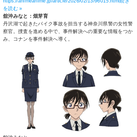
https://animeanime.jp/article/2026/02/13/96015.html
続き
を読む »
舘沖みなと：畑芽育
丹沢湖で起きたバイク事故を担当する神奈川県警の女性警
察官。捜査を進める中で、事件解決への重要な情報をつか
み、コナンを事件解決へ導く。