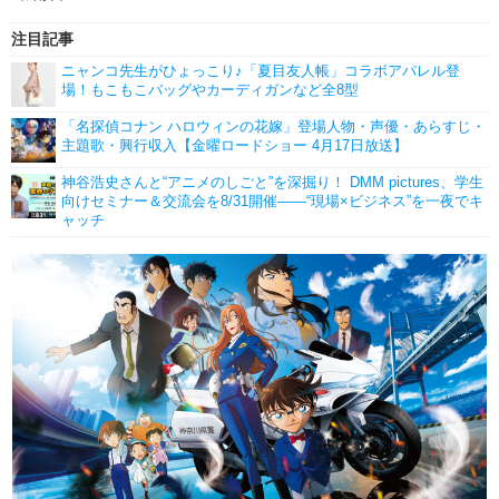
注目記事
ニャンコ先生がひょっこり♪「夏目友人帳」コラボアパレル登
場！もこもこバッグやカーディガンなど全8型
「名探偵コナン ハロウィンの花嫁」登場人物・声優・あらすじ・
主題歌・興行収入【金曜ロードショー 4月17日放送】
神谷浩史さんと“アニメのしごと”を深掘り！ DMM pictures、学生
向けセミナー＆交流会を8/31開催――“現場×ビジネス”を一夜でキ
ャッチ