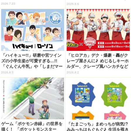
新商品が続々登場【8月7日発売】
展開
2026.7.23
2026.8.6
「ハイキュー!!」研磨や宮ツイン
「ヒロアカ」デク・爆豪・轟がク
ズの小学生姿が可愛すぎる…!!
レープ屋さんに♪ めじるしキーホ
「ぐんぐん牛乳」や「しまだマー
ルダー、クレープ風ハンカチなど
ト」デザインのグッズも!? ロー
限定グッズ＆コラボクレープが登
2026.8.5
2026.8.2
ソン限定グッズが登場！
場
ゲーム「ポケモン赤緑」の世界を
「たまごっち」まめっちが病気!?
描く！ 「ポケットモンスター
みみっちはもぐもぐ♪ 生活を覗き