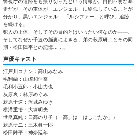
警視庁の追跡をも振り切ったという情報が。目的不明な暴
走だが、その車体が「エンジェル」に酷似していることが
分かり、黒いエンジェル… 「ルシファー」と呼び、追跡
を続ける。
犯人の正体、そしてその目的とはいったい何なのか――。
そしてなぜか千速の脳裏によぎる、弟の萩原研二とその同
期・松田陣平との記憶……。
声優キャスト
江戸川コナン：高山みなみ
毛利蘭：山崎和佳奈
毛利小五郎：小山力也
灰原哀：林原めぐみ
萩原千速：沢城みゆき
横溝重悟：大塚明夫
世良真純：日高のり子（「高」は「はしごだか」）
萩原研二：三木眞一郎
松田陣平：神奈延年