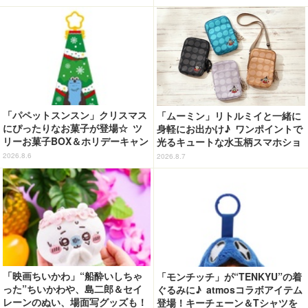
コラボ企画
「パペットスンスン」クリスマス
「ムーミン」リトルミイと一緒に
にぴったりなお菓子が登場☆ ツ
身軽にお出かけ♪ ワンポイントで
リーお菓子BOX＆ホリデーキャン
光るキュートな水玉柄スマホショ
ディ
ルダーが新登場！
2026.8.6
2026.8.7
「映画ちいかわ」“船酔いしちゃ
「モンチッチ」が“TENKYU”の着
った”ちいかわや、島二郎＆セイ
ぐるみに♪ atmosコラボアイテム
レーンのぬい、場面写グッズも！
登場！キーチェーン＆Tシャツを