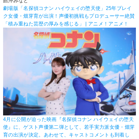
館沖みなと
劇場版「名探偵コナン ハイウェイの堕天使」25年ブレイ
ク女優・畑芽育が出演！声優初挑戦もプロデューサー絶賛
「積み重ねた芸歴の厚みを感じる」 | アニメ！アニメ！
4月に公開が迫った映画『名探偵コナン ハイウェイの堕天
使』に、ゲスト声優第二弾として、若手実力派女優・畑芽
育の出演が決定。あわせて、キャストコメントも到着し