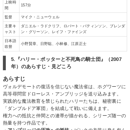
上映時
157分
間
監督
マイク・ニューウェル
主要キ
ダニエル・ラドクリフ、ロバート・パティンソン、ブレンダ
ャスト
ン・グリーソン、レイフ・ファインズ
日本語
小野賢章、日野聡、小林修、江原正士
吹替
5.『ハリー・ポッターと不死鳥の騎士団』（2007
年）のあらすじ・見どころ
あらすじ
ヴォルデモートの復活を信じない魔法省は、ホグワーツに
高等尋問官ドローレス・アンブリッジを送り込みます。
実践的な魔法教育を禁じられたハリーたちは、秘密裏に
「ダンブルドア軍団」を結成して戦いに備えます。
権力への抵抗と仲間との連帯が描かれる、シリーズ随一の
熱量を持つ作品です。