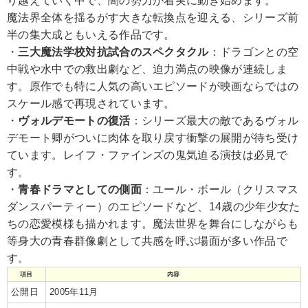
り越えていく中で、闇の勢力が着実に動き始めます。
魔法界全体を揺るがす大きな転換点を迎える、シリーズ前
半の集大成ともいえる作品です。
・
三大魔法学校対抗試合のスペクタクル
：ドラゴンとの空
中戦や水中での救出劇など、迫力満点の映像が連続しま
す。原作でも特に人気の高いエピソードが映画ならではの
スケール感で再現されています。
・
ヴォルデモートの復活
：シリーズ最大の敵であるヴォル
デモート卿がついに肉体を取り戻す衝撃の展開が待ち受け
ています。レイフ・ファインズの鬼気迫る演技は必見で
す。
・
青春ドラマとしての側面
：ユール・ボール（クリスマス
ダンスパーティー）のエピソードなど、14歳の少年少女た
ちの恋愛模様も描かれます。魔法世界を舞台にしながらも
等身大の青春群像劇として共感を呼ぶ場面が多い作品で
す。
項目
内容
公開日
2005年11月