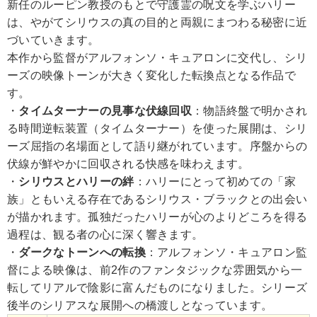
新任のルーピン教授のもとで守護霊の呪文を学ぶハリー
は、やがてシリウスの真の目的と両親にまつわる秘密に近
づいていきます。
本作から監督がアルフォンソ・キュアロンに交代し、シリ
ーズの映像トーンが大きく変化した転換点となる作品で
す。
・
タイムターナーの見事な伏線回収
：物語終盤で明かされ
る時間逆転装置（タイムターナー）を使った展開は、シリ
ーズ屈指の名場面として語り継がれています。序盤からの
伏線が鮮やかに回収される快感を味わえます。
・
シリウスとハリーの絆
：ハリーにとって初めての「家
族」ともいえる存在であるシリウス・ブラックとの出会い
が描かれます。孤独だったハリーが心のよりどころを得る
過程は、観る者の心に深く響きます。
・
ダークなトーンへの転換
：アルフォンソ・キュアロン監
督による映像は、前2作のファンタジックな雰囲気から一
転してリアルで陰影に富んだものになりました。シリーズ
後半のシリアスな展開への橋渡しとなっています。