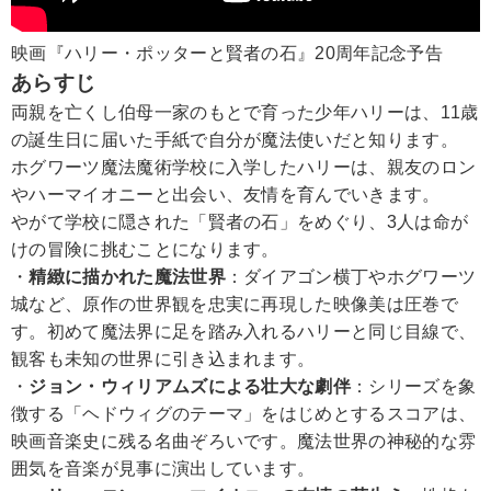
映画『ハリー・ポッターと賢者の石』20周年記念予告
あらすじ
両親を亡くし伯母一家のもとで育った少年ハリーは、11歳
の誕生日に届いた手紙で自分が魔法使いだと知ります。
ホグワーツ魔法魔術学校に入学したハリーは、親友のロン
やハーマイオニーと出会い、友情を育んでいきます。
やがて学校に隠された「賢者の石」をめぐり、3人は命が
けの冒険に挑むことになります。
・
精緻に描かれた魔法世界
：ダイアゴン横丁やホグワーツ
城など、原作の世界観を忠実に再現した映像美は圧巻で
す。初めて魔法界に足を踏み入れるハリーと同じ目線で、
観客も未知の世界に引き込まれます。
・
ジョン・ウィリアムズによる壮大な劇伴
：シリーズを象
徴する「ヘドウィグのテーマ」をはじめとするスコアは、
映画音楽史に残る名曲ぞろいです。魔法世界の神秘的な雰
囲気を音楽が見事に演出しています。