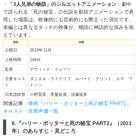
・
「3人兄弟の物語」のシルエットアニメーション
：劇中
で語られる「死の秘宝」の伝説を影絵アニメーションで表
現した場面は、映像的にも芸術的にも際立った演出です。
本編とは異なるタッチの映像が、物語に神話的な深みを加
えています。
項目
内容
公開日
2010年11月
上映時間
146分
監督
デヴィッド・イェーツ
主要キャス
ダニエル・ラドクリフ、ルパート・グリント、エマ・ワ
ト
トソン
日本語吹替
小野賢章、常盤祐貴、須藤祐実
関連記事：
映画『ハリー・ポッターと死の秘宝 PART1』
キャスト・吹替声優一覧
8.『ハリー・ポッターと死の秘宝 PART2』（2011
年）のあらすじ・見どころ