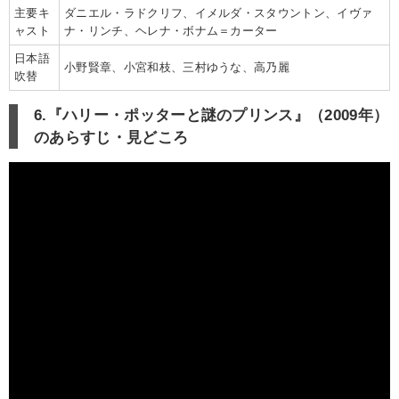
主要キ
ダニエル・ラドクリフ、イメルダ・スタウントン、イヴァ
ャスト
ナ・リンチ、ヘレナ・ボナム＝カーター
日本語
小野賢章、小宮和枝、三村ゆうな、高乃麗
吹替
6.『ハリー・ポッターと謎のプリンス』（2009年）
のあらすじ・見どころ