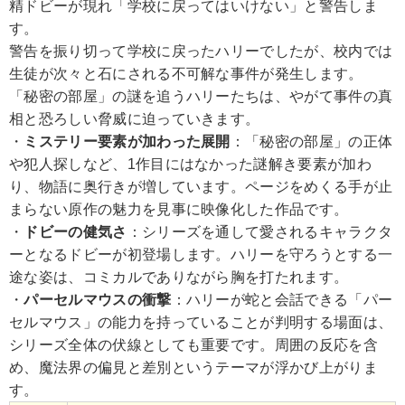
精ドビーが現れ「学校に戻ってはいけない」と警告しま
す。
警告を振り切って学校に戻ったハリーでしたが、校内では
生徒が次々と石にされる不可解な事件が発生します。
「秘密の部屋」の謎を追うハリーたちは、やがて事件の真
相と恐ろしい脅威に迫っていきます。
・
ミステリー要素が加わった展開
：「秘密の部屋」の正体
や犯人探しなど、1作目にはなかった謎解き要素が加わ
り、物語に奥行きが増しています。ページをめくる手が止
まらない原作の魅力を見事に映像化した作品です。
・
ドビーの健気さ
：シリーズを通して愛されるキャラクタ
ーとなるドビーが初登場します。ハリーを守ろうとする一
途な姿は、コミカルでありながら胸を打たれます。
・
パーセルマウスの衝撃
：ハリーが蛇と会話できる「パー
セルマウス」の能力を持っていることが判明する場面は、
シリーズ全体の伏線としても重要です。周囲の反応を含
め、魔法界の偏見と差別というテーマが浮かび上がりま
す。