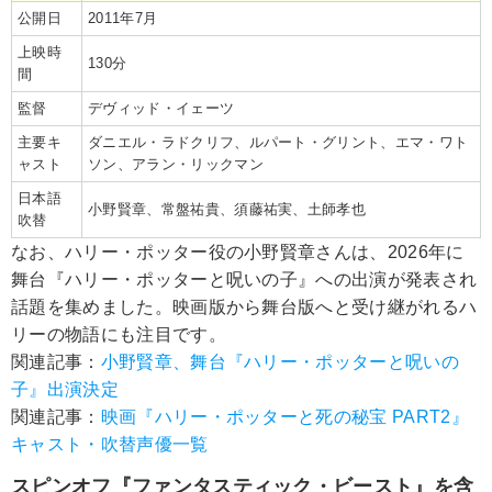
公開日
2011年7月
上映時
130分
間
監督
デヴィッド・イェーツ
主要キ
ダニエル・ラドクリフ、ルパート・グリント、エマ・ワト
ャスト
ソン、アラン・リックマン
日本語
小野賢章、常盤祐貴、須藤祐実、土師孝也
吹替
なお、ハリー・ポッター役の小野賢章さんは、2026年に
舞台『ハリー・ポッターと呪いの子』への出演が発表され
話題を集めました。映画版から舞台版へと受け継がれるハ
リーの物語にも注目です。
関連記事：
小野賢章、舞台『ハリー・ポッターと呪いの
子』出演決定
関連記事：
映画『ハリー・ポッターと死の秘宝 PART2』
キャスト・吹替声優一覧
スピンオフ『ファンタスティック・ビースト』を含