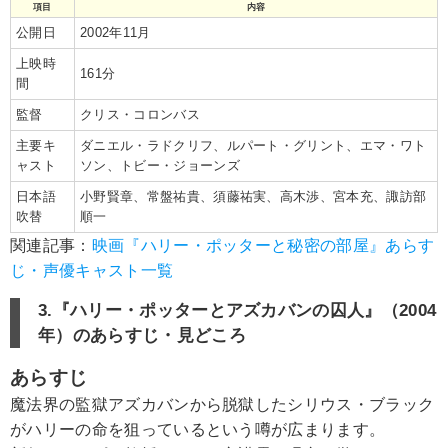
項目
内容
公開日
2002年11月
上映時
161分
間
監督
クリス・コロンバス
主要キ
ダニエル・ラドクリフ、ルパート・グリント、エマ・ワト
ャスト
ソン、トビー・ジョーンズ
日本語
小野賢章、常盤祐貴、須藤祐実、高木渉、宮本充、諏訪部
吹替
順一
関連記事：
映画『ハリー・ポッターと秘密の部屋』あらす
じ・声優キャスト一覧
3.『ハリー・ポッターとアズカバンの囚人』（2004
年）のあらすじ・見どころ
あらすじ
魔法界の監獄アズカバンから脱獄したシリウス・ブラック
がハリーの命を狙っているという噂が広まります。