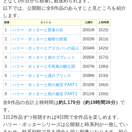
となく1作目から順番に観進められます。
以下では、公開順に全8作品のあらすじと見どころを紹介
します。
順番
タイトル
公開年
上映時間
1
ハリー・ポッターと賢者の石
2001年
152分
2
ハリー・ポッターと秘密の部屋
2002年
161分
3
ハリー・ポッターとアズカバンの囚人
2004年
142分
4
ハリー・ポッターと炎のゴブレット
2005年
157分
5
ハリー・ポッターと不死鳥の騎士団
2007年
138分
6
ハリー・ポッターと謎のプリンス
2009年
153分
7
ハリー・ポッターと死の秘宝 PART1
2010年
146分
8
ハリー・ポッターと死の秘宝 PART2
2011年
130分
全8作品の合計上映時間は
約1,179分（約19時間39分）
で
す。
1日2作品ずつ視聴すれば4日間で全作品を楽しめます。
ハリー・ポッターシリーズは公開順と時系列が一致してい
るため、時系列順で見る場合も同じ順番になります。初心