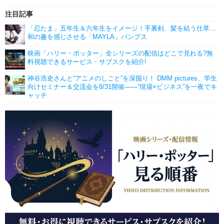
注目記事
「忍たま」五年生＆六年生をイメージ！手裏剣、髪を結う仕草…
和の趣を感じさせる「MAYLA」パンプス
映画「ハリー・ポッター」全シリーズの配信はどこで見れる?無
料視聴できるサービス・サブスクを紹介!
神谷浩史さんと“アニメのしごと”を深掘り！ DMM pictures、学生
向けセミナー＆交流会を8/31開催――“現場×ビジネス”を一夜でキ
ャッチ