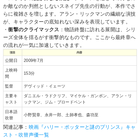
か敵なのか判然としないスネイプ先生の行動が、本作でさ
らに複雑さを増します。アラン・リックマンの繊細な演技
が、キャラクターの底知れない深みを表現しています。
・
衝撃のクライマックス
：物語終盤に訪れる展開は、シリ
ーズ全体を揺るがす衝撃的なものです。ここから最終章へ
の流れが一気に加速していきます。
項目
内容
公開日
2009年7月
上映時
153分
間
監督
デヴィッド・イェーツ
主要キ
ダニエル・ラドクリフ、マイケル・ガンボン、アラン・リ
ャスト
ックマン、ジム・ブロードベント
日本語
小野賢章、永井一郎、土師孝也、森功至
吹替
関連記事：
映画『ハリー・ポッターと謎のプリンス』キャ
スト・吹替声優一覧