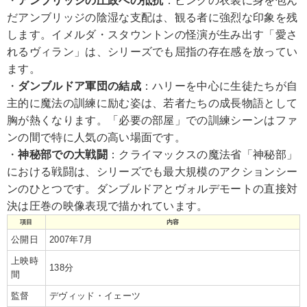
・
アンブリッジの圧政への抵抗
：ピンクの衣装に身を包ん
だアンブリッジの陰湿な支配は、観る者に強烈な印象を残
します。イメルダ・スタウントンの怪演が生み出す「愛さ
れるヴィラン」は、シリーズでも屈指の存在感を放ってい
ます。
・
ダンブルドア軍団の結成
：ハリーを中心に生徒たちが自
主的に魔法の訓練に励む姿は、若者たちの成長物語として
胸が熱くなります。「必要の部屋」での訓練シーンはファ
ンの間で特に人気の高い場面です。
・
神秘部での大戦闘
：クライマックスの魔法省「神秘部」
における戦闘は、シリーズでも最大規模のアクションシー
ンのひとつです。ダンブルドアとヴォルデモートの直接対
決は圧巻の映像表現で描かれています。
項目
内容
公開日
2007年7月
上映時
138分
間
監督
デヴィッド・イェーツ