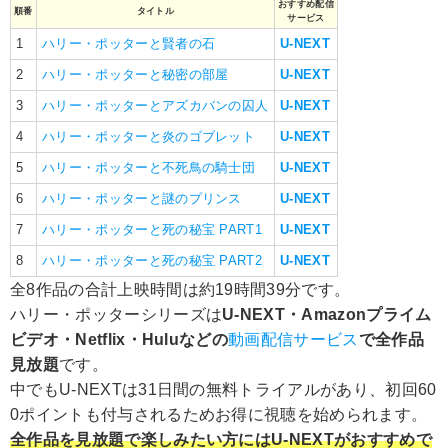
おすすめ配信
順番
タイトル
サービス
1
ハリー・ポッターと賢者の石
U-NEXT
2
ハリー・ポッターと秘密の部屋
U-NEXT
3
ハリー・ポッターとアズカバンの囚人
U-NEXT
4
ハリー・ポッターと炎のゴブレット
U-NEXT
5
ハリー・ポッターと不死鳥の騎士団
U-NEXT
6
ハリー・ポッターと謎のプリンス
U-NEXT
7
ハリー・ポッターと死の秘宝 PART1
U-NEXT
8
ハリー・ポッターと死の秘宝 PART2
U-NEXT
全8作品の合計上映時間は約19時間39分です。
ハリー・ポッターシリーズは
U-NEXT・Amazonプライム
ビデオ・Netflix・Huluなどの
動画配信サービス
で全作品
見放題
です。
中でもU-NEXTは31日間の無料トライアルがあり、初回60
0ポイントも付与されるためお得に視聴を始められます。
全作品を見放題で楽しみたい方にはU-NEXTがおすすめで