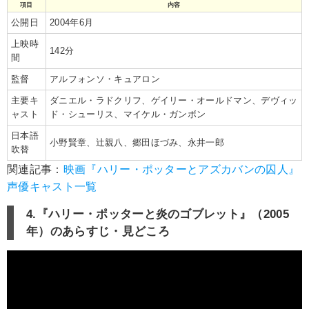
項目
内容
公開日
2004年6月
上映時
142分
間
監督
アルフォンソ・キュアロン
主要キ
ダニエル・ラドクリフ、ゲイリー・オールドマン、デヴィッ
ャスト
ド・シューリス、マイケル・ガンボン
日本語
小野賢章、辻親八、郷田ほづみ、永井一郎
吹替
関連記事：
映画『ハリー・ポッターとアズカバンの囚人』
声優キャスト一覧
4.『ハリー・ポッターと炎のゴブレット』（2005
年）のあらすじ・見どころ