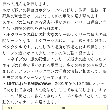
行への潜入を決行します。
やがて戦いの舞台はホグワーツへと移り、教師・生徒・不
死鳥の騎士団が一丸となって闇の軍勢を迎え撃ちます。
スネイプの知られざる過去が明かされ、ハリーは運命と向
き合う最後の選択を迫られます。
・
ホグワーツの戦いの壮大なスケール
：シリーズ最大の戦
闘シーンとなる「ホグワーツの戦い」は、映画史に残るス
ペクタクルです。おなじみの場所が戦場と化す映像は、シ
リーズを追いかけてきたファンの胸に強く響きます。
・
スネイプの「涙の記憶」
：シリーズ最大の謎であったス
ネイプの真意が明かされる場面は、多くの観客の涙を誘い
ました。アラン・リックマンの渾身の演技と相まって、映
画史に残る名シーンとなっています。
・
10年にわたる物語の完結
：2001年から10年間にわたっ
て紡がれてきた壮大な物語が、ここで幕を閉じます。キャ
ストの成長と共に歩んできたシリーズの集大成として、感
動的なフィナーレを迎えます。
項目
内容