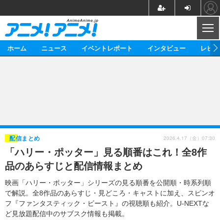
CL
ホーム
ニュース
イベントレポート
インタビュー
レビュ
ニュース
アニメ
映画/ドラマ
イベントレポート
マンガ
ノベル
アニメ
映画
インタビュー
音楽
声優
ライブ
舞台
スタッフ
声優
レビュー
2026.4.17（金）07:30
配信まとめ
「ハリー・ポッター」見る順番はこれ！全8作
ゲーム
グッズ
海外イベント
ビジネス
俳優・タレント
アーティスト
アニメ
実写
動画
品のあらすじと配信情報まとめ
イベント
海外
ビジネス
書評
イベント
アニメ
映画/ドラマ
連載・コラム
映画「ハリー・ポッター」シリーズの見る順番を公開順・時系列順
で解説。全8作品のあらすじ・見どころ・キャストに加え、スピンオ
ゲーム
座談会
アニメ！アニメ！TV
ABEMA Cafe
フ『ファンタスティック・ビースト』の視聴順も紹介。U-NEXTな
ど見放題配信中のサブスク情報も掲載。