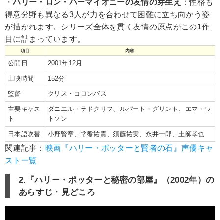
・
ハリー・ロン・ハーマイオニーの友情の芽生え
：性格も
得意分野も異なる3人が力を合わせて困難に立ち向かう姿
が描かれます。シリーズ全体を貫く友情の原点がこの1作
目に詰まっています。
項目
内容
公開日
2001年12月
上映時間
152分
監督
クリス・コロンバス
主要キャス
ダニエル・ラドクリフ、ルパート・グリント、エマ・ワ
ト
トソン
日本語吹替
小野賢章、常盤祐貴、須藤祐実、永井一郎、土師孝也
関連記事：
映画『ハリー・ポッターと賢者の石』声優キャ
スト一覧
2.『ハリー・ポッターと秘密の部屋』（2002年）の
あらすじ・見どころ