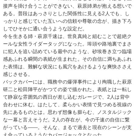
接声を掛け合うことができない、萩原姉弟が抱える想いで
ある。普段はあっさりとした関係性に見える2人でも、し
っかりと感じていた互いへの信頼や尊敬の念が、描き下ろ
しでひそかに通い合うような設定だ。
今を生きる姉・萩原千速は、世良真純と組むことで超絶ク
ールな女性ライダータッグになった。埠頭や路地裏でまさ
に犯人を追い詰めている最中のような、砂埃巻き立つ臨場
感あふれる瞬間の表紙が生まれた。その自信に満ちあふれ
た表情は、難解な状況にも風穴をあけるような爽快ささえ
感じさせる。
バックカバーには、職務中の爆弾事件により殉職した萩原
研二と松田陣平がかつての姿で描かれた。表紙とは一転し
て静寂な雰囲気の西日が差し込むガレージで、2人は背中
合わせに休む。はたして、柔らかい表情で見つめる視線の
先にあるものとは。思わず想像も膨らむ、ノスタルジック
な一幕と言えそうだ。2人の存在が、今の千速の自信に繋
がっている――。そんな、まるで過去と現在のシーンが支
え合っているようなカバージャックとなった。