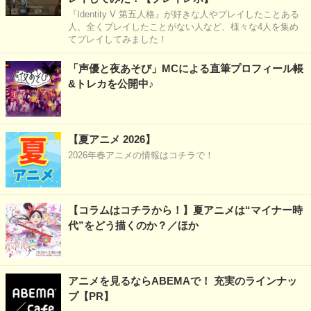
『Identity V 第五人格』が好きな人やプレイしたことある
人、全くプレイしたことがない人など、様々な4人を集め
てプレイしてみました！
「声優と夜あそび」MCによる直筆プロフィール帳
&トレカを公開中♪
【夏アニメ 2026】
2026年春アニメの情報はコチラで！
【コラムはコチラから！】夏アニメは“マイナー時
代”をどう描くのか？／ほか
アニメを見るならABEMAで！ 充実のラインナッ
プ【PR】