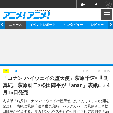
CL
ム
ニュース
イベントレポート
インタビュー
レビュー
ニュース
アニメ
映画/ドラマ
イベントレポート
マンガ
ノベル
アニメ
映画
インタビュー
音楽
声優
ライブ
舞台
スタッフ
声優
レビュー
2026.4.10（金） 12:27
ニュース
「コナン ハイウェイの堕天使」萩原千速×世良
ゲーム
グッズ
海外イベント
ビジネス
俳優・タレント
アーティスト
アニメ
実写
動画
真純、萩原研二×松田陣平が「anan」表紙に♪ 4
イベント
海外
ビジネス
書評
イベント
アニメ
映画/ドラマ
連載・コラム
月15日発売
ゲーム
座談会
アニメ！アニメ！TV
ABEMA Cafe
劇場版『名探偵コナン ハイウェイの堕天使（だてんし）』の公開を
記念し、表紙に萩原千速＆世良真純、バックカバーに萩原研二＆松
田陣平が登場する、マガジンハウス発行の女性グラビア週刊誌「an