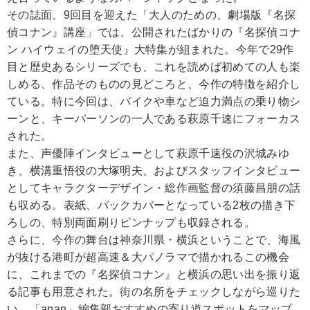
その誌面、9回目を迎えた「大人のための、劇場版『名探
偵コナン』講座」では、公開されたばかりの『名探偵コナ
ン ハイウェイの堕天使』大特集が組まれた。今年で29作
目と歴史あるシリーズでも、これを読めば初めての人も楽
しめる、作品そのものの見どころと、今作の特徴を紹介し
ている。特に今回は、バイクや車など迫力満点の乗り物シ
ーンと、キーパーソンの一人である萩原千速にフォーカス
された。
また、声優陣インタビューとして萩原千速役の沢城みゆ
き、横溝重悟役の大塚明夫、およびスタッフインタビュー
としてキャラクターデザイン・総作画監督の須藤昌朋の話
も収める。表紙、バックカバーとなっている2枚の描き下
ろしの、特別両面刷りピンナップも収録される。
さらに、今作の舞台は神奈川県・横浜ということで、海風
が抜ける港町が超高速＆大パノラマで描かれるこの機会
に、これまでの『名探偵コナン』と横浜の思い出を振り返
る記事も用意された。街の名所をチェックしながら巡りた
い、「anan」編集部おすすめの寄り道スポットをマップ