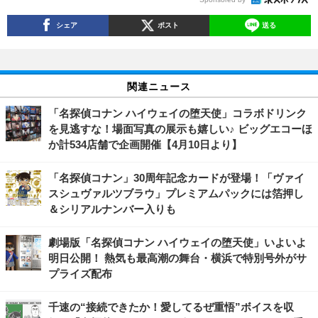
シェア
ポスト
送る
関連ニュース
「名探偵コナン ハイウェイの堕天使」コラボドリンク
を見逃すな！場面写真の展示も嬉しい♪ ビッグエコーほ
か計534店舗で企画開催【4月10日より】
「名探偵コナン」30周年記念カードが登場！「ヴァイ
スシュヴァルツブラウ」プレミアムパックには箔押し
＆シリアルナンバー入りも
劇場版「名探偵コナン ハイウェイの堕天使」いよいよ
明日公開！ 熱気も最高潮の舞台・横浜で特別号外がサ
プライズ配布
千速の“接続できたか！愛してるぜ重悟”ボイスを収