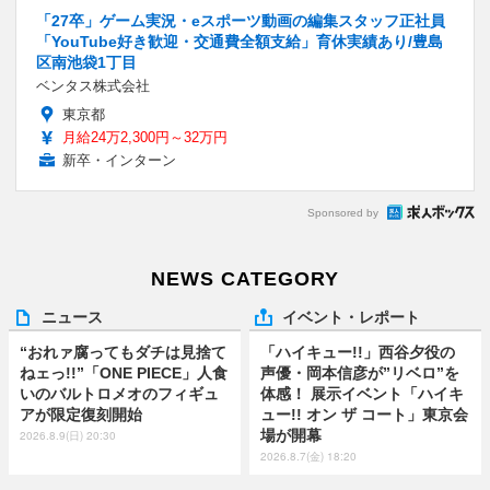
「27卒」ゲーム実況・eスポーツ動画の編集スタッフ正社員
「YouTube好き歓迎・交通費全額支給」育休実績あり/豊島
区南池袋1丁目
ベンタス株式会社
東京都
月給24万2,300円～32万円
新卒・インターン
Sponsored by
NEWS CATEGORY
ニュース
イベント・レポート
“おれァ腐ってもダチは見捨て
「ハイキュー!!」西谷夕役の
ねェっ!!”「ONE PIECE」人食
声優・岡本信彦が”リベロ”を
いのバルトロメオのフィギュ
体感！ 展示イベント「ハイキ
アが限定復刻開始
ュー!! オン ザ コート」東京会
場が開幕
2026.8.9(日) 20:30
2026.8.7(金) 18:20