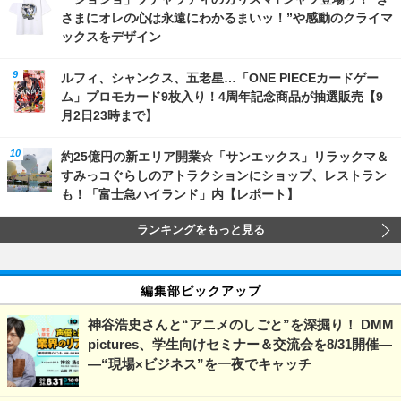
さまにオレの心は永遠にわかるまいッ！”や感動のクライマ
ックスをデザイン
ルフィ、シャンクス、五老星…「ONE PIECEカードゲー
ム」プロモカード9枚入り！4周年記念商品が抽選販売【9
月2日23時まで】
約25億円の新エリア開業☆「サンエックス」リラックマ＆
すみっコぐらしのアトラクションにショップ、レストラン
も！「富士急ハイランド」内【レポート】
ランキングをもっと見る
編集部ピックアップ
神谷浩史さんと“アニメのしごと”を深掘り！ DMM
pictures、学生向けセミナー＆交流会を8/31開催―
―“現場×ビジネス”を一夜でキャッチ