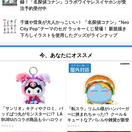
録！「名探偵コナン」コラボワイヤレスイヤホンが受
注予約受付中
千速や世良が大人かっこいい！ 「名探偵コナン」“Neo
City Pop”テーマのセガ ラッキーくじ登場！ 新規描き
下ろしイラストを使用したグッズがラインナップ
今、あなたにオススメ
「サンリオ」キティやクロミ、バ
「転スラ」リムル様がハンバーガ
ッドばつ丸がモンスターに!? LA
ーに挟まれちゃった!? クール＆
BUBUのコラボ商品も☆ハロウィ
キュートなアパレルや雑貨が新登
ーングッズ情報が到着【サンリオ
場！【COSPA】
2026.8.8
2026.8.9
ピューロランド】