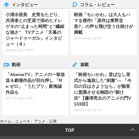
インタビュー
コラム・レビュー
小清水亜美 史実をたどり、
映画「ちいかわ」は大人もハ
共演者との芝居で深めたドレ
マる傑作!「原作は東野圭
ゲネの“止まった時間”と“繊細
吾?」の声も飛び交う仕掛けが
な強さ” TVアニメ「天幕の
満載
ジャードゥーガル」インタビ
2026.8.8(土) 10:45
ュー（８）
2026.8.3(月) 18:00
動画
連載
「AbemaTV」アニメの一挙放
「映画ちいかわ」昔ばなし形
送＆劇場作品が目白押し 「R
式から逸脱した“刺激”― 「今
e:ゼロ」「うたプリ」新海誠
日の日はさようなら」が観客
作品も
に意識させる物語の“裂け
目”【藤津亮太のアニメの門V
2017.3.18(土) 9:06
133回】
2026.8.7(金) 19:15
ホーム
›
ニュース
›
アニメ
›
記事
TOP