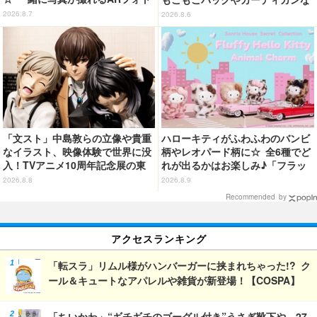
スポット企画「猫猫・壬氏と夏巡
ど全8型
2026.8.7
2026.8.6
り」開催【茨城県】
「文スト」中島敦らの立像や貴重
ハローキティがふわふわのバンビ
なイラスト、映像体験で世界に没
柄やレオパード柄に☆ 全6種でど
入！TVアニメ10周年記念展の東
れが出るかはお楽しみ♪「フラッ
京会場フォトレポートが到着
フィーハローキティチャーム」第
2026.8.8
2026.8.9
2弾登場【8月20日～】
Recommended by
アクセスランキング
「転スラ」リムル様がハンバーガーに挟まれちゃった!? ク
ール＆キュートなアパレルや雑貨が新登場！【COSPA】
「ちいかわ」“ギチギチのゴーグル付き”うさぎ靴下や、27