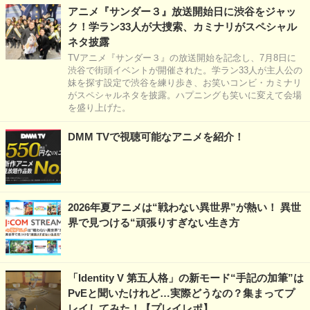
アニメ『サンダー３』放送開始日に渋谷をジャッ
ク！学ラン33人が大捜索、カミナリがスペシャル
ネタ披露
TVアニメ『サンダー３』の放送開始を記念し、7月8日に
渋谷で街頭イベントが開催された。学ラン33人が主人公の
妹を探す設定で渋谷を練り歩き、お笑いコンビ・カミナリ
がスペシャルネタを披露。ハプニングも笑いに変えて会場
を盛り上げた。
DMM TVで視聴可能なアニメを紹介！
2026年夏アニメは“戦わない異世界”が熱い！ 異世
界で見つける“頑張りすぎない生き方
「Identity V 第五人格」の新モード“手記の加筆”は
PvEと聞いたけれど…実際どうなの？集まってプ
レイしてみた！【プレイレポ】