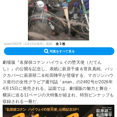
anan2492号（4月15日発売）表紙
全 3 枚
写真をすべて見る
劇場版『名探偵コナン ハイウェイの堕天使（だてん
し）』の公開を記念し、表紙に萩原千速＆世良真純、バッ
クカバーに萩原研二＆松田陣平が登場する、マガジンハウ
ス発行の女性グラビア週刊誌「anan」の2492号が2026年
4月15日に発売される。誌面では、劇場版の魅力と舞台・
横浜に迫る11ページの大特集が組まれ、特別ピンナップも
収録される一冊だ。