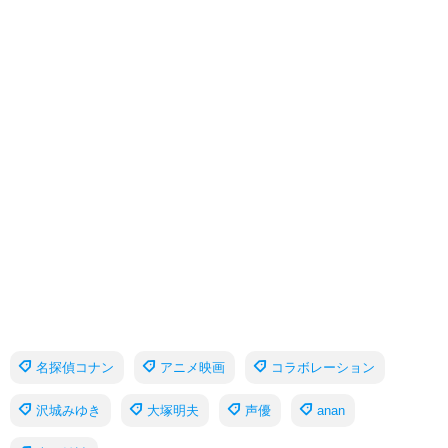
名探偵コナン
アニメ映画
コラボレーション
沢城みゆき
大塚明夫
声優
anan