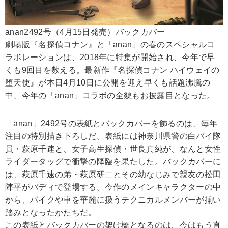
anan2492号（4月15日発売）バックカバー
劇場版『名探偵コナン』と「anan」の春のスペシャルコ
ラボレーションは、2018年に特集が開始され、今年で早
くも9回目を数える。最新作『名探偵コナン ハイウェイの
堕天使』が本日4月10日に公開を迎え早くも話題沸騰の
中、今年の「anan」コラボの全貌もお披露目となった。
「anan」2492号の表紙とバックカバーを飾るのは、毎年
注目の特別描き下ろしだ。表紙には神奈川県警の白バイ隊
員・萩原千速と、女子高生探偵・世良真純が、なんと女性
ライダータッグで衝撃の降臨を果たした。バックカバーに
は、萩原千速の弟・萩原研二とその幼なじみで親友の松田
陣平がバディで登場する。今作のメインキャラクターの中
から、バイクや車を華麗に扱うテクニカルメンバーが揃い
踏みとなったかたちだ。
この表紙とバックカバーの架け橋となるのは、今はもう直