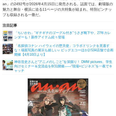
an」の2492号が2026年4月15日に発売される。誌面では、劇場版の
魅力と舞台・横浜に迫る11ページの大特集が組まれ、特別ピンナッ
プも収録される一冊だ。
注目記事
「ちいかわ」“ギチギチのゴーグル付き”うさぎ靴下や、27年カレ
ンダーも！新作アイテム続々登場
「名探偵コナン ハイウェイの堕天使」コラボドリンクを見逃す
な！場面写真の展示も嬉しい♪ ビッグエコーほか計534店舗で企画
開催【4月10日より】
神谷浩史さんと“アニメのしごと”を深掘り！ DMM pictures、学生
向けセミナー＆交流会を8/31開催――“現場×ビジネス”を一夜でキ
ャッチ