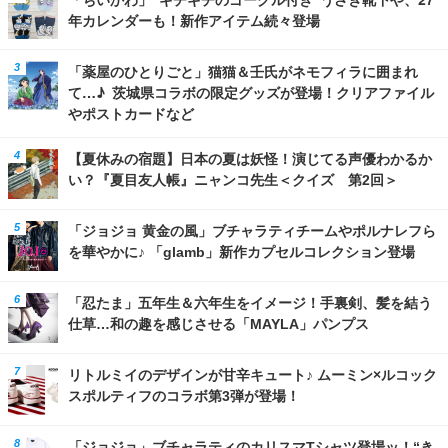
年カレンダーも！新作アイテム続々登場
「薬屋のひとりごと」猫猫＆壬氏がネモフィラに囲まれ
て…♪ 茨城県コラボの限定グッズが登場！クリアファイル
やポストカードなど
【夏休みの宿題】日本の夏は妖怪！演じてる声優わかるか
い？『夏目友人帳』ニャンコ先生＜クイズ 第2回＞
「ジョジョ 黄金の風」ブチャラティチームやポルナレフら
を華やかに♪ 「glamb」新作カプセルコレクション登場
「忍たま」五年生＆六年生をイメージ！手裏剣、髪を結う
仕草…和の趣を感じさせる「MAYLA」パンプス
リトルミイのデザインが甘辛キュート♪ ムーミン×ルコック
スポルティフのコラボ第3弾が登場！
「ジョジョ」ブチャラティのカリスマTシャツ登場ッ！“き