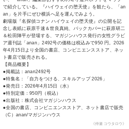
で紹介している。『ハイウェイの堕天使』を観たら、「an
an」を片手にぜひ横浜へ足を運んでみよう。
劇場版『名探偵コナン ハイウェイの堕天使』の公開を記
念し表紙に萩原千速＆世良真純、バックカバーに萩原研二
＆松田陣平が登場する、マガジンハウス発行の女性グラビ
ア週刊誌「anan」2492号の価格は税込みで950 円。2026
年4月15日より全国の書店、コンビニエンスストア、ネッ
ト書店で販売される。
【商品概要】
●掲載誌：anan2492号
●特集名：「自力をつける、スキルアップ 2026」
●発売日：2026年4月15日（水）
●特別定価：950円（税込）
●出版社：株式会社マガジンハウス
●全国の書店、コンビニエンスストア、ネット書店で販売
（C）anan/マガジンハウス
《仲瀬 コウタロウ》