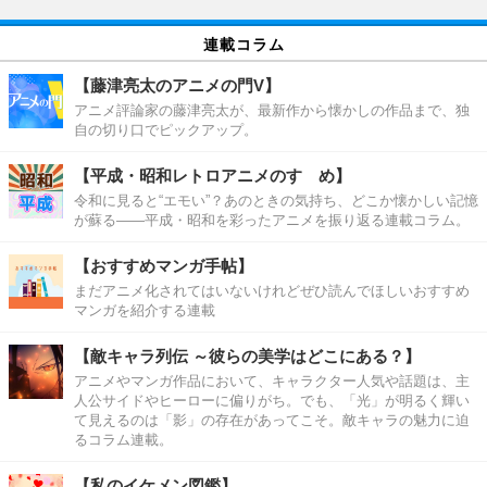
連載コラム
【藤津亮太のアニメの門V】
アニメ評論家の藤津亮太が、最新作から懐かしの作品まで、独
自の切り口でピックアップ。
【平成・昭和レトロアニメのすゝめ】
令和に見ると“エモい”？あのときの気持ち、どこか懐かしい記憶
が蘇る――平成・昭和を彩ったアニメを振り返る連載コラム。
【おすすめマンガ手帖】
まだアニメ化されてはいないけれどぜひ読んでほしいおすすめ
マンガを紹介する連載
【敵キャラ列伝 ～彼らの美学はどこにある？】
アニメやマンガ作品において、キャラクター人気や話題は、主
人公サイドやヒーローに偏りがち。でも、「光」が明るく輝い
て見えるのは「影」の存在があってこそ。敵キャラの魅力に迫
るコラム連載。
【私のイケメン図鑑】