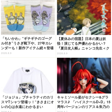
「ちいかわ」“ギチギチのゴーグ
【夏休みの宿題】日本の夏は妖
ル付き”うさぎ靴下や、27年カレ
怪！演じてる声優わかるかい？
ンダーも！新作アイテム続々登場
『夏目友人帳』ニャンコ先生＜ク
イズ 第2回＞
2026.8.9
2026.8.9
「ジョジョ」ブチャラティのカリ
キャミソール姿がセクシー&グラ
スマTシャツ登場ッ！“きさまにオ
マラス♪ 「ハイスクールD×D」15
レの心は永遠にわかるまい
周年バージョンのリアス＆朱乃の
ッ！”や感動のクライマックスを
フィギュアがリニューアルパッケ
2026.8.6
2026.8.7