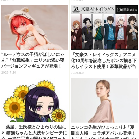
デザイン
ージで登場！
“ルーデウスの子猫がほしいにゃ
「文豪ストレイドッグス」アニメ
ん”「無職転生」エリスの添い寝
化10周年を記念したボンズ描き下
バージョンフィギュアが登場！
ろしイラスト使用！豪華賞品が当
猫耳＆ネグリジェの圧倒的破壊力
たるオンラインくじ発売
2026.7.20
2026.8.9
「薬屋」壬氏様とひまわりの里に
ニャンコ先生がひょっこり♪「夏
♪ 猫猫ちゃんと大洗サンビーチに
目友人帳」コラボアパレル登場！
☆ 一緒に写真が撮れるARフォト
もこもこバッグやカーディガンな