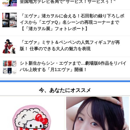
全国地方テレビ各局で“サービス！サービスぅ！”
「エヴァ」渚カヲルに会える！石田彰の録り下ろしボ
イスから「エヴァQ」名シーンの再現コーナーまで
【「渚カヲル展」フォトレポート】
「エヴァ」ミサト＆ペンペンの人気フィギュアが再
版！ 仕事のできる大人の魅力を表現
シト新生からシン・エヴァまで…劇場版6作品をリバイ
バル上映する「月1エヴァ」開催！
今、あなたにオススメ