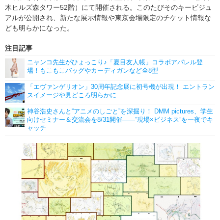
木ヒルズ森タワー52階）にて開催される。このたびそのキービジュ
アルが公開され、新たな展示情報や東京会場限定のチケット情報な
ども明らかになった。
注目記事
ニャンコ先生がひょっこり♪「夏目友人帳」コラボアパレル登
場！もこもこバッグやカーディガンなど全8型
「エヴァンゲリオン」30周年記念展に初号機が出現！ エントラン
スイメージや見どころ明らかに
神谷浩史さんと“アニメのしごと”を深掘り！ DMM pictures、学生
向けセミナー＆交流会を8/31開催――“現場×ビジネス”を一夜でキ
ャッチ