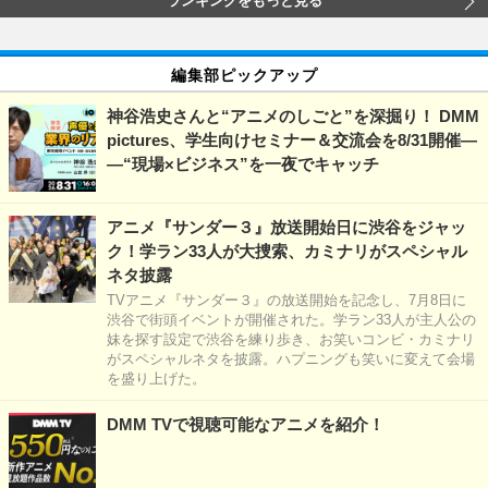
ランキングをもっと見る
編集部ピックアップ
神谷浩史さんと“アニメのしごと”を深掘り！ DMM
pictures、学生向けセミナー＆交流会を8/31開催―
―“現場×ビジネス”を一夜でキャッチ
アニメ『サンダー３』放送開始日に渋谷をジャッ
ク！学ラン33人が大捜索、カミナリがスペシャル
ネタ披露
TVアニメ『サンダー３』の放送開始を記念し、7月8日に
渋谷で街頭イベントが開催された。学ラン33人が主人公の
妹を探す設定で渋谷を練り歩き、お笑いコンビ・カミナリ
がスペシャルネタを披露。ハプニングも笑いに変えて会場
を盛り上げた。
DMM TVで視聴可能なアニメを紹介！