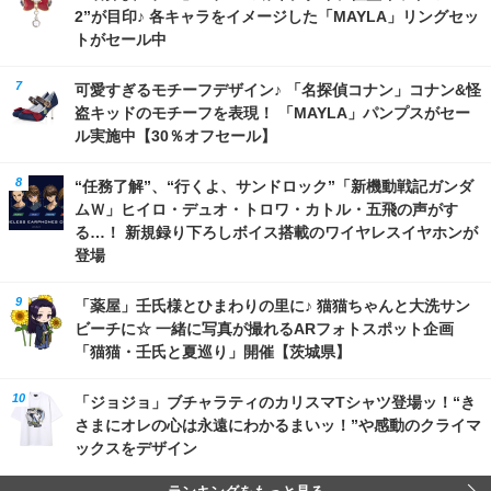
2”が目印♪ 各キャラをイメージした「MAYLA」リングセッ
トがセール中
可愛すぎるモチーフデザイン♪ 「名探偵コナン」コナン&怪
盗キッドのモチーフを表現！ 「MAYLA」パンプスがセー
ル実施中【30％オフセール】
“任務了解”、“行くよ、サンドロック”「新機動戦記ガンダ
ムＷ」ヒイロ・デュオ・トロワ・カトル・五飛の声がす
る…！ 新規録り下ろしボイス搭載のワイヤレスイヤホンが
登場
「薬屋」壬氏様とひまわりの里に♪ 猫猫ちゃんと大洗サン
ビーチに☆ 一緒に写真が撮れるARフォトスポット企画
「猫猫・壬氏と夏巡り」開催【茨城県】
「ジョジョ」ブチャラティのカリスマTシャツ登場ッ！“き
さまにオレの心は永遠にわかるまいッ！”や感動のクライマ
ックスをデザイン