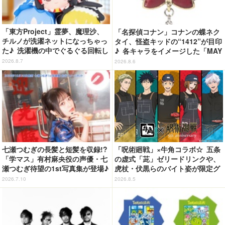
「東方Project」霊夢、魔理沙、
「名探偵コナン」コナンの蝶ネク
チルノが洗濯ネットになっちゃっ
タイ、怪盗キッドの“1412”が目印
た♪ 洗濯機の中でぐるぐる回転し
♪ 各キャラをイメージした「MAY
続ける姿を思わず眺めたくなっち
LA」リングセットがセール中
2026.8.7
2026.8.6
ゃう!?
七瀬つむぎの長髪と短髪を収録!?
「呪術廻戦」×牛角コラボ☆ 五条
「学マス」有村麻央役の声優・七
の虚式「茈」ゼリードリンクや、
瀬つむぎ待望の1st写真集が登場♪
虎杖・伏黒らのバイト姿が限定グ
10月30日に発売
ッズに【8月26日～】
2026.7.10
2026.8.5