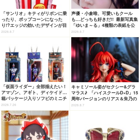
「サンリオ」キティがリボンに乗
声優・小倉唯、可愛いもクール
ったり、ポップコーンになった
も…どっちも好きだ!! 最新写真集
り!?エッジの効いたデザインが目
「ゆいま～る」4種類の表紙を公
を引く♪ トートバッグやポーチが
開！「成長した私の姿を楽しんで
2026.8.7
2026.8.7
登場
いただけたら」
「仮面ライダー」全部揃えたい！
キャミソール姿がセクシー&グラ
アマゾン、アギト、ディケイド…
マラス♪ 「ハイスクールD×D」15
箱パッケージ入りソフビのミニチ
周年バージョンのリアス＆朱乃の
ュアが登場
フィギュアがリニューアルパッケ
2026.7.26
2026.8.7
ージで登場！