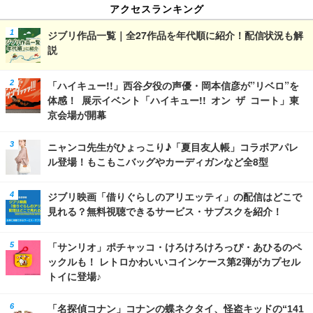
アクセスランキング
ジブリ作品一覧｜全27作品を年代順に紹介！配信状況も解
説
「ハイキュー!!」西谷夕役の声優・岡本信彦が”リベロ”を
体感！ 展示イベント「ハイキュー!! オン ザ コート」東
京会場が開幕
ニャンコ先生がひょっこり♪「夏目友人帳」コラボアパレ
ル登場！もこもこバッグやカーディガンなど全8型
ジブリ映画「借りぐらしのアリエッティ」の配信はどこで
見れる？無料視聴できるサービス・サブスクを紹介！
「サンリオ」ポチャッコ・けろけろけろっぴ・あひるのペ
ックルも！ レトロかわいいコインケース第2弾がカプセル
トイに登場♪
「名探偵コナン」コナンの蝶ネクタイ、怪盗キッドの“141