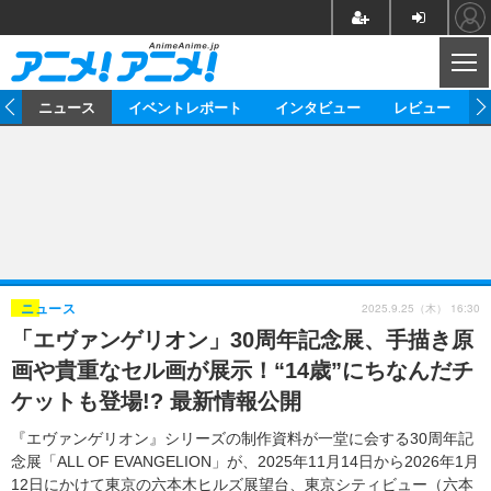
CL
ム
ニュース
イベントレポート
インタビュー
レビュー
ニュース
アニメ
映画/ドラマ
イベントレポート
マンガ
ノベル
アニメ
映画
インタビュー
音楽
声優
ライブ
舞台
スタッフ
声優
レビュー
2025.9.25（木） 16:30
ニュース
「エヴァンゲリオン」30周年記念展、手描き原
ゲーム
グッズ
海外イベント
ビジネス
俳優・タレント
アーティスト
アニメ
実写
動画
画や貴重なセル画が展示！“14歳”にちなんだチ
イベント
海外
ビジネス
書評
イベント
アニメ
映画/ドラマ
連載・コラム
ケットも登場!? 最新情報公開
ゲーム
座談会
アニメ！アニメ！TV
ABEMA Cafe
『エヴァンゲリオン』シリーズの制作資料が一堂に会する30周年記
念展「ALL OF EVANGELION」が、2025年11月14日から2026年1月
12日にかけて東京の六本木ヒルズ展望台、東京シティビュー（六本