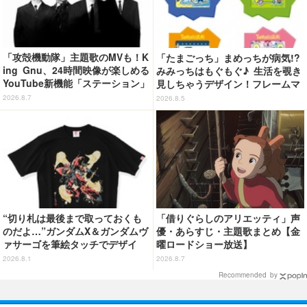
「攻殻機動隊」主題歌のMVも！K
「たまごっち」まめっちが病気!?
ing Gnu、24時間映像が楽しめる
みみっちはもぐもぐ♪ 生活を覗き
YouTube新機能「ステーション」
見しちゃうデザイン！フレームマ
ページを公開
グネット「ぴたっとフレーム」登
2026.8.7
2026.8.5
場☆
“切り札は最後まで取っておくも
「借りぐらしのアリエッティ」声
のだよ…”ガンダムX＆ガンダムヴ
優・あらすじ・主題歌まとめ【金
ァサーゴを筆絵タッチでデザイ
曜ロードショー放送】
ン！「ガンダムX」Tシャツ発売
2026.8.1
2026.8.7
Recommended by