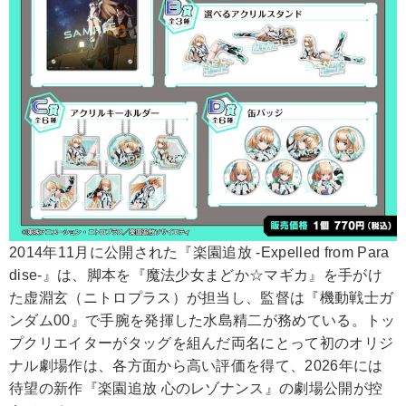
2014年11月に公開された『楽園追放 -Expelled from Para
dise-』は、脚本を『魔法少女まどか☆マギカ』を手がけ
た虚淵玄（ニトロプラス）が担当し、監督は『機動戦士ガ
ンダム00』で手腕を発揮した水島精二が務めている。トッ
プクリエイターがタッグを組んだ両名にとって初のオリジ
ナル劇場作は、各方面から高い評価を得て、2026年には
待望の新作『楽園追放 心のレゾナンス』の劇場公開が控