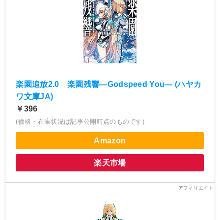
楽園追放2.0 楽園残響―Godspeed You― (ハヤカ
ワ文庫JA)
￥396
(価格・在庫状況は記事公開時点のものです)
Amazon
楽天市場