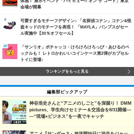
体感！ 展示イベント「ハイキュー!! オン ザ コート」東京
会場が開幕
可愛すぎるモチーフデザイン♪ 「名探偵コナン」コナン&怪
盗キッドのモチーフを表現！ 「MAYLA」パンプスがセー
ル実施中【30％オフセール】
「サンリオ」ポチャッコ・けろけろけろっぴ・あひるのペ
ックルも！ レトロかわいいコインケース第2弾がカプセル
トイに登場♪
ランキングをもっと見る
編集部ピックアップ
神谷浩史さんと“アニメのしごと”を深掘り！ DMM
pictures、学生向けセミナー＆交流会を8/31開催―
―“現場×ビジネス”を一夜でキャッチ
アニメ『サンダー３』放送開始日に渋谷をジャッ