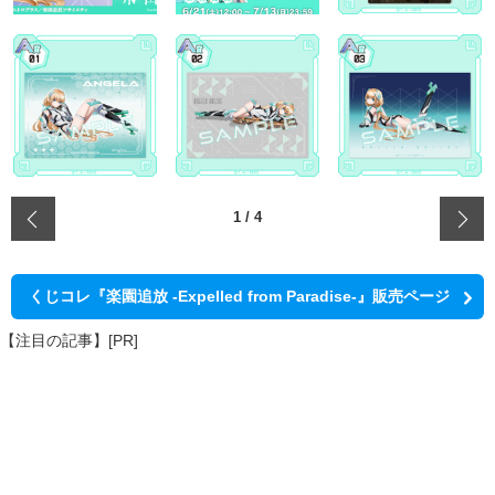
‹
1
/
4
くじコレ『楽園追放 -Expelled from Paradise-』販売ページ
【注目の記事】[PR]