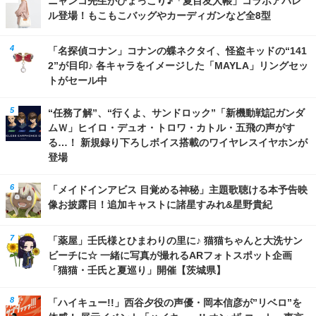
ニャンコ先生がひょっこり♪「夏目友人帳」コラボアパレ
ル登場！もこもこバッグやカーディガンなど全8型
「名探偵コナン」コナンの蝶ネクタイ、怪盗キッドの“141
2”が目印♪ 各キャラをイメージした「MAYLA」リングセッ
トがセール中
“任務了解”、“行くよ、サンドロック”「新機動戦記ガンダ
ムＷ」ヒイロ・デュオ・トロワ・カトル・五飛の声がす
る…！ 新規録り下ろしボイス搭載のワイヤレスイヤホンが
登場
「メイドインアビス 目覚める神秘」主題歌聴ける本予告映
像お披露目！追加キャストに諸星すみれ&星野貴紀
「薬屋」壬氏様とひまわりの里に♪ 猫猫ちゃんと大洗サン
ビーチに☆ 一緒に写真が撮れるARフォトスポット企画
「猫猫・壬氏と夏巡り」開催【茨城県】
「ハイキュー!!」西谷夕役の声優・岡本信彦が”リベロ”を