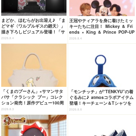
まどか、ほむらがお出迎え♪ 「ま
王冠やティアラを身に着けたミッ
どマギ〈ワルプルギスの廻天〉」
キーたちに注目！ Mickey & Fri
描き下ろしビジュアル登場！「サ
ends × King & Prince POP-UP
ンシャインシティプリンスホテ
SHOP「MAGIC STAGE」に新商
2026.8.4
2026.8.4
ル」コラボ開催
品登場
「くまのプーさん」×サマンサタ
「モンチッチ」が“TENKYU”の着
バサ「クラシック プー」コレク
ぐるみに♪ atmosコラボアイテム
ション発売！原作デビュー100周
登場！キーチェーン＆Tシャツを
年記念でハンドバッグや財布など
展開
2026.8.3
2026.8.6
全6種が登場