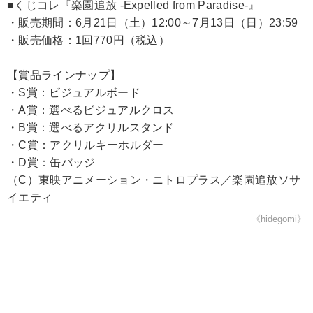
■くじコレ『楽園追放 -Expelled from Paradise-』
・販売期間：6月21日（土）12:00～7月13日（日）23:59
・販売価格：1回770円（税込）
【賞品ラインナップ】
・S賞：ビジュアルボード
・A賞：選べるビジュアルクロス
・B賞：選べるアクリルスタンド
・C賞：アクリルキーホルダー
・D賞：缶バッジ
（C）東映アニメーション・ニトロプラス／楽園追放ソサ
イエティ
《hidegomi》