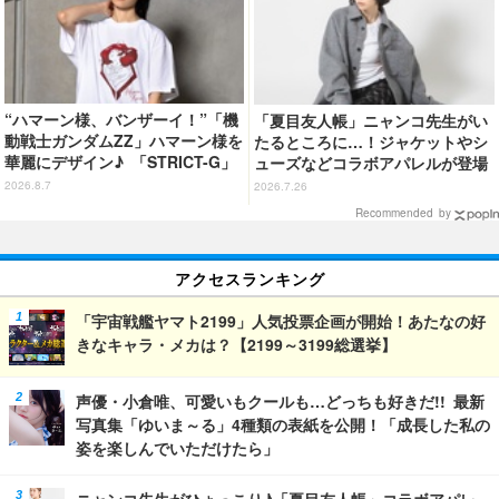
“ハマーン様、バンザーイ！”「機
「夏目友人帳」ニャンコ先生がい
動戦士ガンダムZZ」ハマーン様を
たるところに…！ジャケットやシ
華麗にデザイン♪ 「STRICT-G」
ューズなどコラボアパレルが登場
Tシャツなどミニコレクション登
♪
2026.8.7
2026.7.26
場
Recommended by
アクセスランキング
「宇宙戦艦ヤマト2199」人気投票企画が開始！あたなの好
きなキャラ・メカは？【2199～3199総選挙】
声優・小倉唯、可愛いもクールも…どっちも好きだ!! 最新
写真集「ゆいま～る」4種類の表紙を公開！「成長した私の
姿を楽しんでいただけたら」