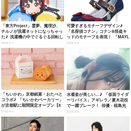
「東方Project」霊夢、魔理沙、
可愛すぎるモチーフデザイン♪
チルノが洗濯ネットになっちゃっ
「名探偵コナン」コナン&怪盗キ
た♪ 洗濯機の中でぐるぐる回転し
ッドのモチーフを表現！ 「MAYL
続ける姿を思わず眺めたくなっち
A」パンプスがセール実施中【3
2026.8.7
2026.8.6
ゃう!?
0％オフセール】
「ちいかわ」京都銘菓・おたべと
水着姿が美しい…♪ 「仮面ライダ
コラボ♪ 「ちいかわベーカリー」
ーリバイス」アギレラ／夏木花役
が京都駅に期間限定オープン【8
で一躍ブレーク！ 俳優・椛島光
月13日～】
の2nd写真集が予約開始
2026.8.6
2026.8.6