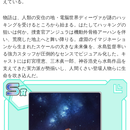
えている。
物語は、人類の安住の地・電脳世界ディーヴァが謎のハッ
キングを受けるところから始まる。はたしてハッキングの
狙いは何か。捜査官アンジュラは機動外骨格アーハンを伴
い、荒廃した地上へと舞い降りる。虚淵のイマジネーショ
ンから生まれたスケールの大きな未来像を、水島監督率い
る強力スタッフが圧倒的なセンスでビジュアル化した。キ
ャストには釘宮理恵、三木眞一郎、神谷浩史ら水島作品を
支えてきた実力派が勢揃いし、人間くさい登場人物らに生
命を吹き込んだ。