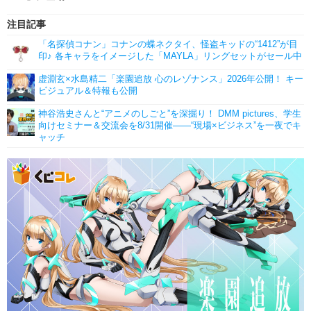
注目記事
「名探偵コナン」コナンの蝶ネクタイ、怪盗キッドの“1412”が目
印♪ 各キャラをイメージした「MAYLA」リングセットがセール中
虚淵玄×水島精二「楽園追放 心のレゾナンス」2026年公開！ キー
ビジュアル＆特報も公開
神谷浩史さんと“アニメのしごと”を深掘り！ DMM pictures、学生
向けセミナー＆交流会を8/31開催――“現場×ビジネス”を一夜でキ
ャッチ