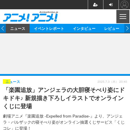
CL
ム
ニュース
イベントレポート
インタビュー
レビュー
ニュース
アニメ
映画/ドラマ
イベントレポート
マンガ
ノベル
アニメ
映画
インタビュー
音楽
声優
ライブ
舞台
スタッフ
声優
レビュー
2025.7.3（木） 20:40
ニュース
「楽園追放」アンジェラの大胆寝そべり姿にド
ゲーム
グッズ
海外イベント
ビジネス
俳優・タレント
アーティスト
アニメ
実写
動画
キドキ♪ 新規描き下ろしイラストでオンライン
イベント
海外
ビジネス
書評
イベント
アニメ
映画/ドラマ
連載・コラム
くじに登場
ゲーム
座談会
アニメ！アニメ！TV
ABEMA Cafe
劇場アニメ『楽園追放 -Expelled from Paradise-』より、アンジェ
ラ・バルザックの寝そべり姿がオンライン抽選くじサービス「くじ
コレ」に登場！