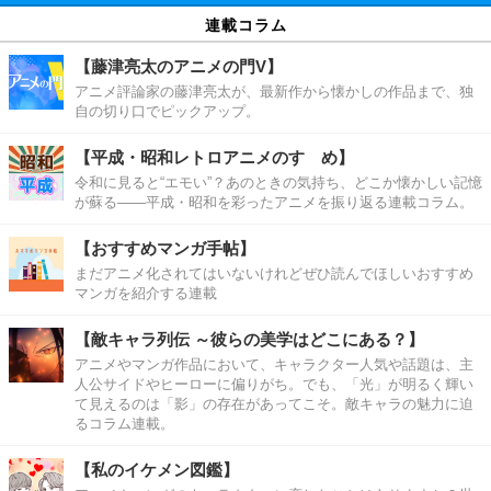
連載コラム
【藤津亮太のアニメの門V】
アニメ評論家の藤津亮太が、最新作から懐かしの作品まで、独
自の切り口でピックアップ。
【平成・昭和レトロアニメのすゝめ】
令和に見ると“エモい”？あのときの気持ち、どこか懐かしい記憶
が蘇る――平成・昭和を彩ったアニメを振り返る連載コラム。
【おすすめマンガ手帖】
まだアニメ化されてはいないけれどぜひ読んでほしいおすすめ
マンガを紹介する連載
【敵キャラ列伝 ～彼らの美学はどこにある？】
アニメやマンガ作品において、キャラクター人気や話題は、主
人公サイドやヒーローに偏りがち。でも、「光」が明るく輝い
て見えるのは「影」の存在があってこそ。敵キャラの魅力に迫
るコラム連載。
【私のイケメン図鑑】