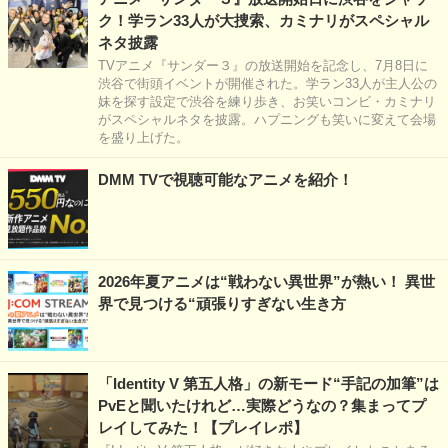
ク！学ラン33人が大捜索、カミナリがスペシャル
ネタ披露
TVアニメ『サンダー３』の放送開始を記念し、7月8日に
渋谷で街頭イベントが開催された。学ラン33人が主人公の
妹を探す設定で渋谷を練り歩き、お笑いコンビ・カミナリ
がスペシャルネタを披露。ハプニングも笑いに変えて会場
を盛り上げた。
DMM TVで視聴可能なアニメを紹介！
2026年夏アニメは“戦わない異世界”が熱い！ 異世
界で見つける“頑張りすぎない生き方
「Identity V 第五人格」の新モード“手記の加筆”は
PvEと聞いたけれど…実際どうなの？集まってプ
レイしてみた！【プレイレポ】