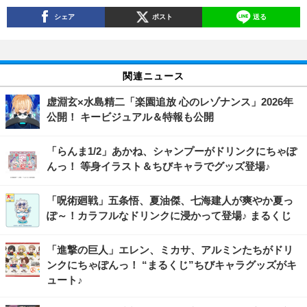
シェア
ポスト
送る
関連ニュース
虚淵玄×水島精二「楽園追放 心のレゾナンス」2026年
公開！ キービジュアル＆特報も公開
「らんま1/2」あかね、シャンプーがドリンクにちゃぽ
んっ！ 等身イラスト＆ちびキャラでグッズ登場♪
「呪術廻戦」五条悟、夏油傑、七海建人が爽やか夏っ
ぽ～！カラフルなドリンクに浸かって登場♪ まるくじ
「進撃の巨人」エレン、ミカサ、アルミンたちがドリ
ンクにちゃぽんっ！ “まるくじ”ちびキャラグッズがキ
ュート♪