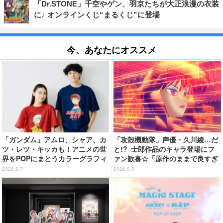
「Dr.STONE」千空やゲン、羽京たちが大正浪漫の衣装
に♪ オンラインくじ“まるくじ”に登場
今、あなたにオススメ
「ガンダム」アムロ、シャア、カ
「攻殻機動隊」声優・久川綾…だ
ツ・レツ・キッカも！アニメの世
と!? 士郎作品のキャラ登場にフ
界をPOPにまとうカラーグラフィ
ァン歓喜☆「原作のままで良すぎ
ックTシャツが新登場
るな」「脳の処理が追いつかない
2026.8.7
2026.8.5
よお」…第5話【ネタバレあり反
応まとめ】