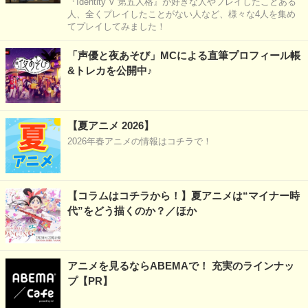
『Identity V 第五人格』が好きな人やプレイしたことある
人、全くプレイしたことがない人など、様々な4人を集め
てプレイしてみました！
「声優と夜あそび」MCによる直筆プロフィール帳
&トレカを公開中♪
【夏アニメ 2026】
2026年春アニメの情報はコチラで！
【コラムはコチラから！】夏アニメは“マイナー時
代”をどう描くのか？／ほか
アニメを見るならABEMAで！ 充実のラインナッ
プ【PR】