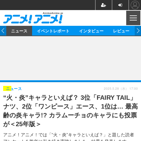
CL
ム
ニュース
イベントレポート
インタビュー
レビュー
ニュース
アニメ
映画/ドラマ
イベントレポート
マンガ
ノベル
アニメ
映画
インタビュー
音楽
声優
ライブ
舞台
スタッフ
声優
レビュー
2025.5.28（水） 17:00
ニュース
“火・炎”キャラといえば？ 3位「FAIRY TAIL」
ゲーム
グッズ
海外イベント
ビジネス
俳優・タレント
アーティスト
アニメ
実写
動画
ナツ、2位「ワンピース」エース、1位は… 最高
イベント
海外
ビジネス
書評
イベント
アニメ
映画/ドラマ
連載・コラム
齢の炎キャラ!? カラムーチョのキャラにも投票
が＜25年版＞
ゲーム
座談会
アニメ！アニメ！TV
ABEMA Cafe
アニメ！アニメ！では「“火・炎”キャラといえば？」と題した読者