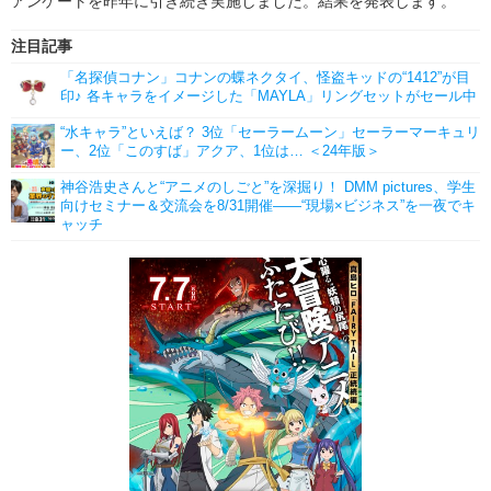
アンケートを昨年に引き続き実施しました。結果を発表します。
注目記事
「名探偵コナン」コナンの蝶ネクタイ、怪盗キッドの“1412”が目
印♪ 各キャラをイメージした「MAYLA」リングセットがセール中
“水キャラ”といえば？ 3位「セーラームーン」セーラーマーキュリ
ー、2位「このすば」アクア、1位は… ＜24年版＞
神谷浩史さんと“アニメのしごと”を深掘り！ DMM pictures、学生
向けセミナー＆交流会を8/31開催――“現場×ビジネス”を一夜でキ
ャッチ