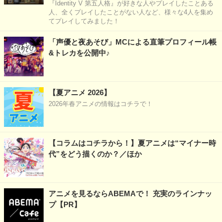
『Identity V 第五人格』が好きな人やプレイしたことある
人、全くプレイしたことがない人など、様々な4人を集め
てプレイしてみました！
「声優と夜あそび」MCによる直筆プロフィール帳
&トレカを公開中♪
【夏アニメ 2026】
2026年春アニメの情報はコチラで！
【コラムはコチラから！】夏アニメは“マイナー時
代”をどう描くのか？／ほか
アニメを見るならABEMAで！ 充実のラインナッ
プ【PR】