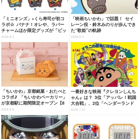
「ミニオンズ」×くら寿司が初コ
「映画ちいかわ」で話題！ セイ
ラボ☆ バナナ！オレや、ラバー
レーン役・鈴木みのりが歩んでき
チャームほか限定グッズが「ビッ
た“歌姫”の軌跡
くらポン！」に登場【8月7日～】
2026.8.3
2026.8.4
「ちいかわ」京都銘菓・おたべと
一番好きな映画『クレヨンしんち
コラボ♪ 「ちいかわベーカリー」
ゃん』は？ 3位「アッパレ！戦国
が京都駅に期間限定オープン【8
大合戦」、2位「ヘンダーランド
月13日～】
の大冒険」、1位は…？【『映画
2026.8.6
2026.7.31
クレヨンしんちゃん 奇々怪々！
オラの妖怪バケ～ション』公開記
念】