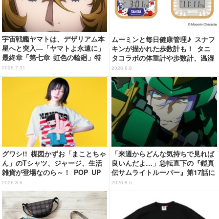
宇宙戦艦ヤマトは、デザリアム本
ムーミンと毎日健康管理♪ スナフ
星へと突入―「ヤマトよ永遠に」
キンが描かれた歩数計も！ タニ
最終章「第七章 虹色の輪廻」特
タコラボの体重計や歩数計、温湿
報映像が公開！加藤直之新規描き
度計など全4アイテム登場
2026.7.31
2026.8.6
下ろし特製スリーブのBlu-ray＆D
VD情報も
グワシ!! 楳図かずお「まことちゃ
「来週からどんな気持ちで見れば
ん」のTシャツ、ジャージ、生活
良いんだよ…」急転直下の『鎧真
雑貨が登場なのら～！ POP UP
伝サムライトルーパー』第17話に
STORE in 墓場の画廊開催【8月
感情の追いつかない視聴者が続
2026.8.6
2026.8.5
20日～】
出…【ネタバレあり反応まとめ】