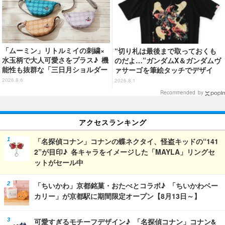
「ムーミン」リトルミイの刺繍×
“切り札は最後まで取っておくも
水玉柄で大人可愛さをプラス♪ 機
のだよ…”ガンダムX＆ガンダムヴ
能性も抜群な「三日月ショルダー
ァサーゴを筆絵タッチでデザイ
バッグ」が新登場
ン！「ガンダムX」Tシャツ発売
2026.8.6
2026.8.1
Recommended by
アクセスランキング
「名探偵コナン」コナンの蝶ネクタイ、怪盗キッドの“141
2”が目印♪ 各キャラをイメージした「MAYLA」リングセ
ットがセール中
「ちいかわ」京都銘菓・おたべとコラボ♪ 「ちいかわベー
カリー」が京都駅に期間限定オープン【8月13日～】
可愛すぎるモチーフデザイン♪ 「名探偵コナン」コナン&