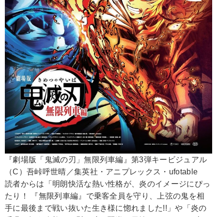
『劇場版「鬼滅の刃」無限列車編』第3弾キービジュアル
（C）吾峠呼世晴／集英社・アニプレックス・ufotable
読者からは「明朗快活な熱い性格が、炎のイメージにぴっ
たり！ 『無限列車編』で乗客全員を守り、上弦の鬼を相
手に最後まで戦い抜いた生き様に惚れました!!」や「炎の