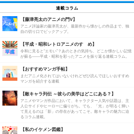
連載コラム
【藤津亮太のアニメの門V】
アニメ評論家の藤津亮太が、最新作から懐かしの作品まで、独
自の切り口でピックアップ。
【平成・昭和レトロアニメのすゝめ】
令和に見ると“エモい”？あのときの気持ち、どこか懐かしい記憶
が蘇る――平成・昭和を彩ったアニメを振り返る連載コラム。
【おすすめマンガ手帖】
まだアニメ化されてはいないけれどぜひ読んでほしいおすすめ
マンガを紹介する連載
【敵キャラ列伝 ～彼らの美学はどこにある？】
アニメやマンガ作品において、キャラクター人気や話題は、主
人公サイドやヒーローに偏りがち。でも、「光」が明るく輝い
て見えるのは「影」の存在があってこそ。敵キャラの魅力に迫
るコラム連載。
【私のイケメン図鑑】