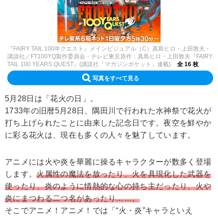
『FAIRY TAIL 100年クエスト』メインビジュアル（C）真島ヒロ・上田敦夫・
講談社／FT100YQ製作委員会・テレビ東京原作：真島ヒロ・上田敦夫『FAIRY
TAIL 100 YEARS QUEST』(講談社「マガジンポケット」連載)
全 16 枚
写真をすべて見る
5月28日は「花火の日」。
1733年の旧暦5月28日、隅田川で行われた水神祭で花火が
打ち上げられたことに由来した記念日です。夜空を鮮やか
に彩る花火は、現在も多くの人々を魅了しています。
アニメには火や炎を華麗に操るキャラクターが数多く登場
します。
火属性の魔法を放ったり、火を具現化した武器を
使ったり、炎のように情熱的な心の持ち主だったり、火や
炎にまつわる二つ名があったり……。
そこでアニメ！アニメ！では「“火・炎”キャラといえ