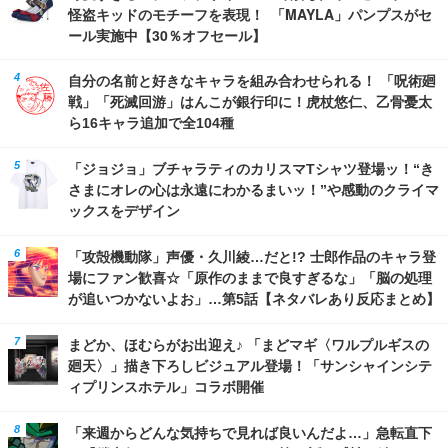
怪盗キッドのモチーフを表現！ 「MAYLA」パンプスがセ
ール実施中【30％オフセール】
自分の名前と好きなキャラを組み合わせられる！ 「呪術廻
戦」「死滅回游」はんこが銀行印に！虎杖悠仁、乙骨憂太
ら16キャラ追加で全104種
「ジョジョ」ブチャラティのカリスマTシャツ登場ッ！“き
さまにオレの心は永遠にわかるまいッ！”や感動のクライマ
ックスをデザイン
「攻殻機動隊」声優・久川綾…だと!? 士郎作品のキャラ登
場にファン歓喜☆「原作のままで良すぎるな」「脳の処理
が追いつかないよお」…第5話【ネタバレあり反応まとめ】
まどか、ほむらがお出迎え♪ 「まどマギ〈ワルプルギスの
廻天〉」描き下ろしビジュアル登場！「サンシャインシテ
ィプリンスホテル」コラボ開催
「来週からどんな気持ちで見れば良いんだよ…」急転直下