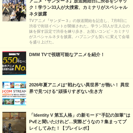
アニメ『サンダー３』放送開始日に渋谷をジャッ
ク！学ラン33人が大捜索、カミナリがスペシャル
ネタ披露
TVアニメ『サンダー３』の放送開始を記念し、7月8日に
渋谷で街頭イベントが開催された。学ラン33人が主人公の
妹を探す設定で渋谷を練り歩き、お笑いコンビ・カミナリ
がスペシャルネタを披露。ハプニングも笑いに変えて会場
を盛り上げた。
DMM TVで視聴可能なアニメを紹介！
2026年夏アニメは“戦わない異世界”が熱い！ 異世
界で見つける“頑張りすぎない生き方
「Identity V 第五人格」の新モード“手記の加筆”は
PvEと聞いたけれど…実際どうなの？集まってプ
レイしてみた！【プレイレポ】