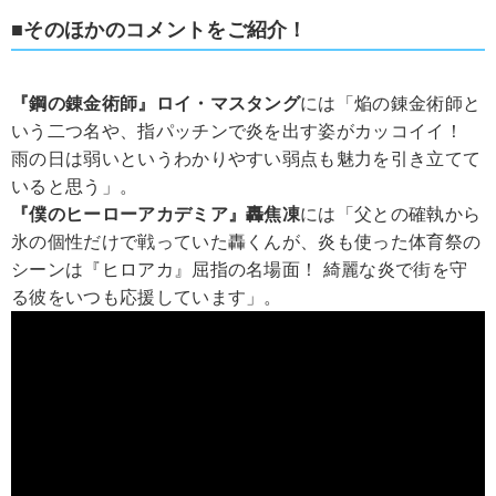
■そのほかのコメントをご紹介！
『鋼の錬金術師』ロイ・マスタング
には「焔の錬金術師と
いう二つ名や、指パッチンで炎を出す姿がカッコイイ！
雨の日は弱いというわかりやすい弱点も魅力を引き立てて
いると思う」。
『僕のヒーローアカデミア』轟焦凍
には「父との確執から
氷の個性だけで戦っていた轟くんが、炎も使った体育祭の
シーンは『ヒロアカ』屈指の名場面！ 綺麗な炎で街を守
る彼をいつも応援しています」。