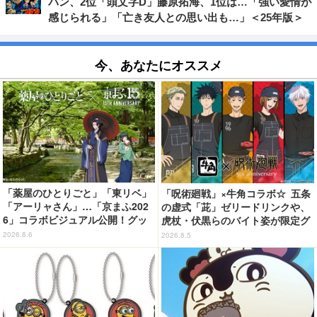
パン、2位「頭文字D」藤原拓海、1位は…「強い愛情が
感じられる」「亡き友人との思い出も…」＜25年版＞
今、あなたにオススメ
「薬屋のひとりごと」「東リベ」
「呪術廻戦」×牛角コラボ☆ 五条
「アーリャさん」…「京まふ202
の虚式「茈」ゼリードリンクや、
6」コラボビジュアル公開！グッ
虎杖・伏黒らのバイト姿が限定グ
ズなどの最新情報も
ッズに【8月26日～】
2026.8.6
2026.8.5