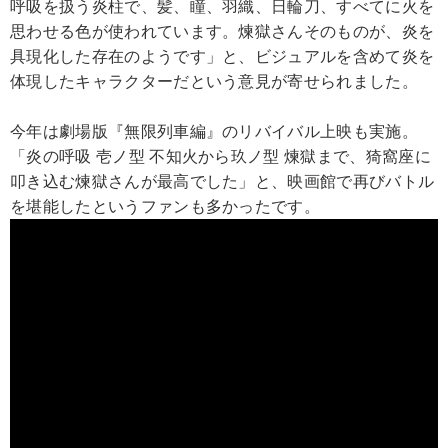
呼吸を扱う炎柱で、髪、瞳、羽織、日輪刀、すべてに火を
思わせる色が使われています。煉獄さんそのものが、炎を
具現化した存在のようです」と、ビジュアルを含めて炎を
体現したキャラクターだという意見が寄せられました。
今年は劇場版『無限列車編』のリバイバル上映も実施。
「炎の呼吸 壱ノ型 不知火から玖ノ型 煉獄まで、猗窩座に
叩き込む煉獄さんが最高でした」と、映画館で再びバトル
を堪能したというファンも多かったです。