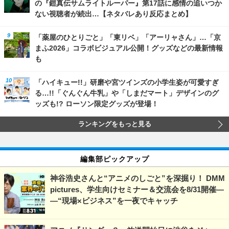
の『鎧真伝サムライトルーパー』第17話に感情の追いつか
ない視聴者が続出…【ネタバレあり反応まとめ】
「薬屋のひとりごと」「東リベ」「アーリャさん」…「京
まふ2026」コラボビジュアル公開！グッズなどの最新情報
も
「ハイキュー!!」研磨や宮ツインズの小学生姿が可愛すぎ
る…!!「ぐんぐん牛乳」や「しまだマート」デザインのグ
ッズも!? ローソン限定グッズが登場！
ランキングをもっと見る
編集部ピックアップ
神谷浩史さんと“アニメのしごと”を深掘り！ DMM
pictures、学生向けセミナー＆交流会を8/31開催―
―“現場×ビジネス”を一夜でキャッチ