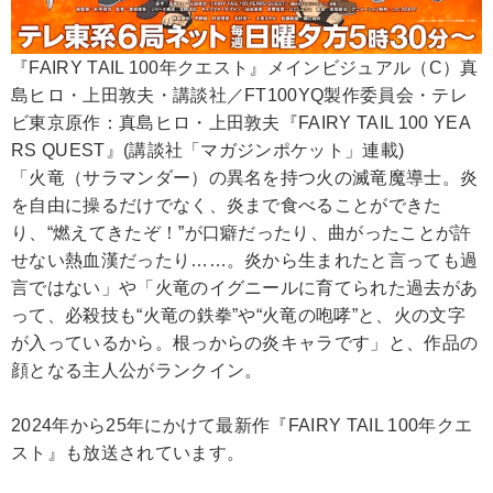
『FAIRY TAIL 100年クエスト』メインビジュアル（C）真
島ヒロ・上田敦夫・講談社／FT100YQ製作委員会・テレ
ビ東京原作：真島ヒロ・上田敦夫『FAIRY TAIL 100 YEA
RS QUEST』(講談社「マガジンポケット」連載)
「火竜（サラマンダー）の異名を持つ火の滅竜魔導士。炎
を自由に操るだけでなく、炎まで食べることができた
り、“燃えてきたぞ！”が口癖だったり、曲がったことが許
せない熱血漢だったり……。炎から生まれたと言っても過
言ではない」や「火竜のイグニールに育てられた過去があ
って、必殺技も“火竜の鉄拳”や“火竜の咆哮”と、火の文字
が入っているから。根っからの炎キャラです」と、作品の
顔となる主人公がランクイン。
2024年から25年にかけて最新作『FAIRY TAIL 100年クエ
スト』も放送されています。