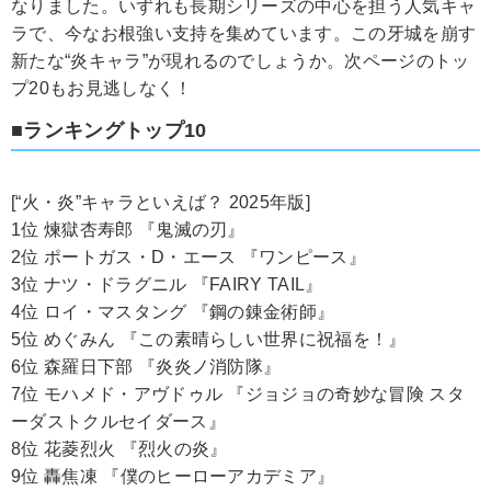
なりました。いずれも長期シリーズの中心を担う人気キャ
ラで、今なお根強い支持を集めています。この牙城を崩す
新たな“炎キャラ”が現れるのでしょうか。次ページのトッ
プ20もお見逃しなく！
■ランキングトップ10
[“火・炎”キャラといえば？ 2025年版]
1位 煉獄杏寿郎 『鬼滅の刃』
2位 ポートガス・D・エース 『ワンピース』
3位 ナツ・ドラグニル 『FAIRY TAIL』
4位 ロイ・マスタング 『鋼の錬金術師』
5位 めぐみん 『この素晴らしい世界に祝福を！』
6位 森羅日下部 『炎炎ノ消防隊』
7位 モハメド・アヴドゥル 『ジョジョの奇妙な冒険 スタ
ーダストクルセイダース』
8位 花菱烈火 『烈火の炎』
9位 轟焦凍 『僕のヒーローアカデミア』