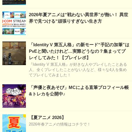
2026年夏アニメは“戦わない異世界”が熱い！ 異世
界で見つける“頑張りすぎない生き方
「Identity V 第五人格」の新モード“手記の加筆”は
PvEと聞いたけれど…実際どうなの？集まってプ
レイしてみた！【プレイレポ】
『Identity V 第五人格』が好きな人やプレイしたことある
人、全くプレイしたことがない人など、様々な4人を集め
てプレイしてみました！
「声優と夜あそび」MCによる直筆プロフィール帳
&トレカを公開中♪
【夏アニメ 2026】
2026年春アニメの情報はコチラで！