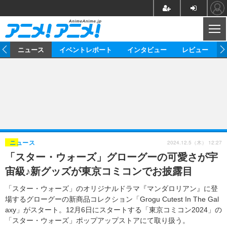
CL
ム
ニュース
イベントレポート
インタビュー
レビュー
ニュース
アニメ
映画/ドラマ
イベントレポート
マンガ
ノベル
アニメ
映画
インタビュー
音楽
声優
ライブ
舞台
スタッフ
声優
レビュー
2024.12.5（木） 12:27
ニュース
「スター・ウォーズ」グローグーの可愛さが宇
ゲーム
グッズ
海外イベント
ビジネス
俳優・タレント
アーティスト
アニメ
実写
動画
宙級♪新グッズが東京コミコンでお披露目
イベント
海外
ビジネス
書評
イベント
アニメ
映画/ドラマ
連載・コラム
「スター・ウォーズ」のオリジナルドラマ『マンダロリアン』に登
場するグローグーの新商品コレクション「Grogu Cutest In The Gal
ゲーム
座談会
アニメ！アニメ！TV
ABEMA Cafe
axy」がスタート。12月6日にスタートする「東京コミコン2024」の
「スター・ウォーズ」ポップアップストアにて取り扱う。