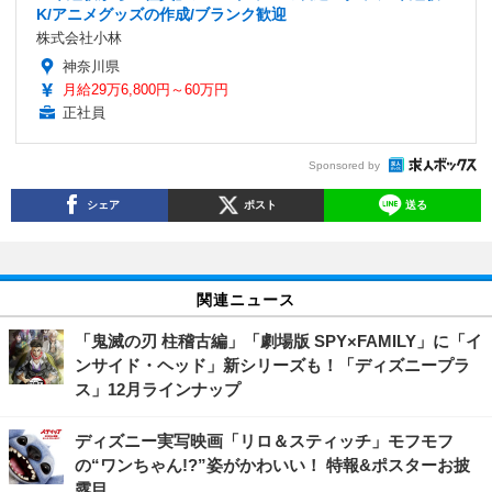
K/アニメグッズの作成/ブランク歓迎
株式会社小林
神奈川県
月給29万6,800円～60万円
正社員
Sponsored by
シェア
ポスト
送る
関連ニュース
「鬼滅の刃 柱稽古編」「劇場版 SPY×FAMILY」に「イ
ンサイド・ヘッド」新シリーズも！「ディズニープラ
ス」12月ラインナップ
ディズニー実写映画「リロ＆スティッチ」モフモフ
の“ワンちゃん!?”姿がかわいい！ 特報&ポスターお披
露目