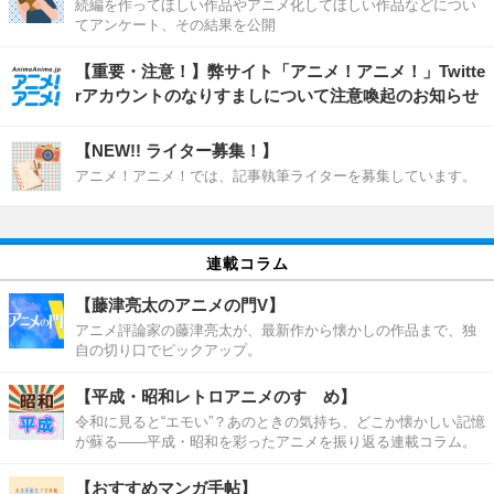
続編を作ってほしい作品やアニメ化してほしい作品などについ
てアンケート、その結果を公開
【重要・注意！】弊サイト「アニメ！アニメ！」Twitte
rアカウントのなりすましについて注意喚起のお知らせ
【NEW!! ライター募集！】
アニメ！アニメ！では、記事執筆ライターを募集しています。
連載コラム
【藤津亮太のアニメの門V】
アニメ評論家の藤津亮太が、最新作から懐かしの作品まで、独
自の切り口でピックアップ。
【平成・昭和レトロアニメのすゝめ】
令和に見ると“エモい”？あのときの気持ち、どこか懐かしい記憶
が蘇る――平成・昭和を彩ったアニメを振り返る連載コラム。
【おすすめマンガ手帖】