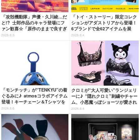
「攻殻機動隊」声優・久川綾…だ
「トイ・ストーリー」限定コレク
と!? 士郎作品のキャラ登場にフ
ションがアダストリアから登場！
ァン歓喜☆「原作のままで良すぎ
6ブランドで全62アイテムを展
るな」「脳の処理が追いつかない
開 店舗で購入するとオリジナル
2026.8.5
2026.8.4
よお」…第5話【ネタバレあり反
マグネットをプレゼント☆
応まとめ】
「モンチッチ」が“TENKYU”の着
クロミが“大人可愛い”ランジェリ
ぐるみに♪ atmosコラボアイテム
ーに♪ “隠れクロミ”刺繍やチャー
登場！キーチェーン＆Tシャツを
ム、小悪魔っぽショーツが愛され
展開
度満点◎
2026.8.6
2026.8.4