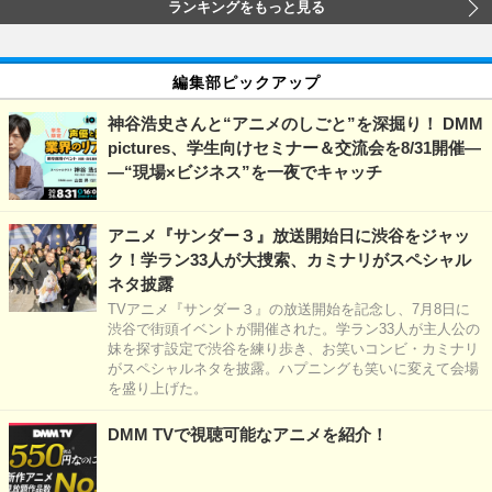
ランキングをもっと見る
編集部ピックアップ
神谷浩史さんと“アニメのしごと”を深掘り！ DMM
pictures、学生向けセミナー＆交流会を8/31開催―
―“現場×ビジネス”を一夜でキャッチ
アニメ『サンダー３』放送開始日に渋谷をジャッ
ク！学ラン33人が大捜索、カミナリがスペシャル
ネタ披露
TVアニメ『サンダー３』の放送開始を記念し、7月8日に
渋谷で街頭イベントが開催された。学ラン33人が主人公の
妹を探す設定で渋谷を練り歩き、お笑いコンビ・カミナリ
がスペシャルネタを披露。ハプニングも笑いに変えて会場
を盛り上げた。
DMM TVで視聴可能なアニメを紹介！