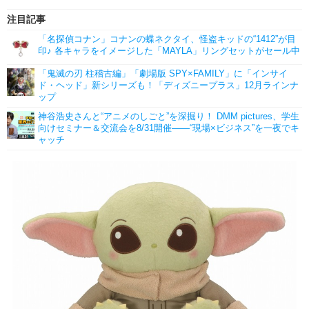
注目記事
「名探偵コナン」コナンの蝶ネクタイ、怪盗キッドの“1412”が目
印♪ 各キャラをイメージした「MAYLA」リングセットがセール中
「鬼滅の刃 柱稽古編」「劇場版 SPY×FAMILY」に「インサイ
ド・ヘッド」新シリーズも！「ディズニープラス」12月ラインナ
ップ
神谷浩史さんと“アニメのしごと”を深掘り！ DMM pictures、学生
向けセミナー＆交流会を8/31開催――“現場×ビジネス”を一夜でキ
ャッチ