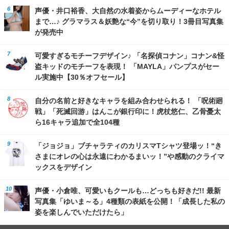
声優・井口裕香、大自然の水着姿からムーディーなホテル
まで…♪ グラマラス＆妖艶な“今”を切り取り！3冊目写真集
が発売中
可愛すぎるモチーフデザイン♪ 「名探偵コナン」コナン&怪
盗キッドのモチーフを表現！ 「MAYLA」パンプスがセー
ル実施中【30％オフセール】
自分の名前と好きなキャラを組み合わせられる！ 「呪術廻
戦」「死滅回游」はんこが銀行印に！虎杖悠仁、乙骨憂太
ら16キャラ追加で全104種
「ジョジョ」ブチャラティのカリスマTシャツ登場ッ！“き
さまにオレの心は永遠にわかるまいッ！”や感動のクライマ
ックスをデザイン
声優・小倉唯、可愛いもクールも…どっちも好きだ!! 最新
写真集「ゆいま～る」4種類の表紙を公開！「成長した私の
姿を楽しんでいただけたら」