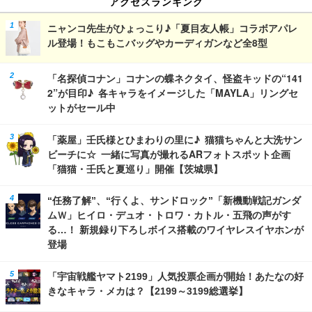
アクセスランキング
ニャンコ先生がひょっこり♪「夏目友人帳」コラボアパレ
ル登場！もこもこバッグやカーディガンなど全8型
「名探偵コナン」コナンの蝶ネクタイ、怪盗キッドの“141
2”が目印♪ 各キャラをイメージした「MAYLA」リングセ
ットがセール中
「薬屋」壬氏様とひまわりの里に♪ 猫猫ちゃんと大洗サン
ビーチに☆ 一緒に写真が撮れるARフォトスポット企画
「猫猫・壬氏と夏巡り」開催【茨城県】
“任務了解”、“行くよ、サンドロック”「新機動戦記ガンダ
ムＷ」ヒイロ・デュオ・トロワ・カトル・五飛の声がす
る…！ 新規録り下ろしボイス搭載のワイヤレスイヤホンが
登場
「宇宙戦艦ヤマト2199」人気投票企画が開始！あたなの好
きなキャラ・メカは？【2199～3199総選挙】