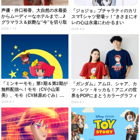
声優・井口裕香、大自然の水着姿
「ジョジョ」ブチャラティのカリ
からムーディーなホテルまで…♪
スマTシャツ登場ッ！“きさまにオ
グラマラス＆妖艶な“今”を切り取
レの心は永遠にわかるまい
り！3冊目写真集が発売中
ッ！”や感動のクライマックスを
2026.7.15
2026.8.6
デザイン
「ミンキーモモ」第1期＆第2期が
「ガンダム」アムロ、シャア、カ
無料配信へ！モモ（CV小山茉
ツ・レツ・キッカも！アニメの世
美）、モモ（CV林原めぐみ）…
界をPOPにまとうカラーグラフィ
どちらも楽しめる☆【8月10日
ックTシャツが新登場
2026.8.7
2026.8.7
～】