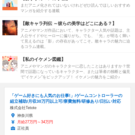
まだアニメ化されてはいないけれどぜひ読んでほしいおすすめ
マンガを紹介する連載
【敵キャラ列伝 ～彼らの美学はどこにある？】
アニメやマンガ作品において、キャラクター人気や話題は、主
人公サイドやヒーローに偏りがち。でも、「光」が明るく輝い
て見えるのは「影」の存在があってこそ。敵キャラの魅力に迫
るコラム連載。
【私のイケメン図鑑】
アニメやマンガのキャラクターに恋したことはありますか？世
間で話題になっているキャラクター、または筆者の独断と偏見
で“イケメン”をピックアップ！ イケメンの魅力をご紹介♪
「ゲーム好きにも人気のお仕事!」/ゲームコントローラーの
組立補助/月収30万円以上可/寮費無料/研修あり/日払い対応
株式会社Tetote
神奈川県
月給27万円～34万円
正社員