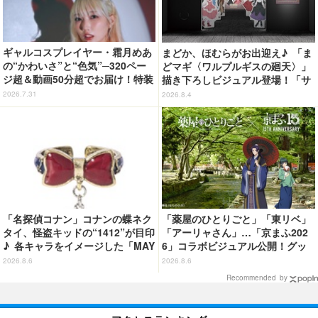
ギャルコスプレイヤー・霜月めあ
まどか、ほむらがお出迎え♪ 「ま
の“かわいさ”と“色気”─320ペー
どマギ〈ワルプルギスの廻天〉」
ジ超＆動画50分超でお届け！特装
描き下ろしビジュアル登場！「サ
合本版のデジタル写真集が登場
ンシャインシティプリンスホテ
2026.7.31
2026.8.4
ル」コラボ開催
「名探偵コナン」コナンの蝶ネク
「薬屋のひとりごと」「東リベ」
タイ、怪盗キッドの“1412”が目印
「アーリャさん」…「京まふ202
♪ 各キャラをイメージした「MAY
6」コラボビジュアル公開！グッ
LA」リングセットがセール中
ズなどの最新情報も
2026.8.6
2026.8.6
Recommended by