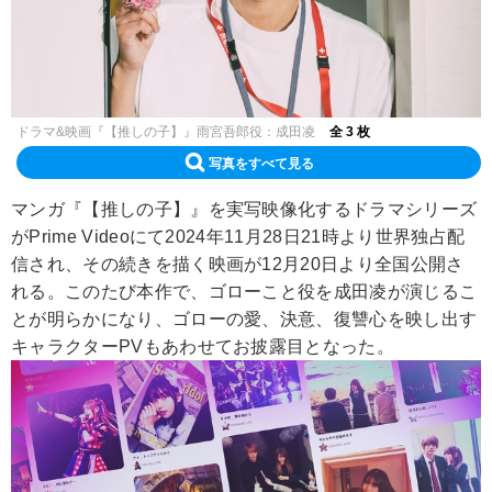
ドラマ&映画『【推しの子】』雨宮吾郎役：成田凌
全 3 枚
写真をすべて見る
マンガ『【推しの子】』を実写映像化するドラマシリーズ
がPrime Videoにて2024年11月28日21時より世界独占配
信され、その続きを描く映画が12月20日より全国公開さ
れる。このたび本作で、ゴローこと役を成田凌が演じるこ
とが明らかになり、ゴローの愛、決意、復讐心を映し出す
キャラクターPVもあわせてお披露目となった。