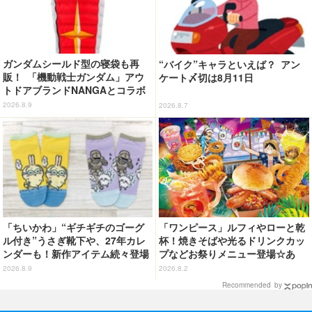
ガンダムシールド型の寝袋も再
“バイク”キャラといえば？ アン
販！ 「機動戦士ガンダム」アウ
ケート〆切は8月11日
トドアブランドNANGAとコラボ
したアパレルがカッコいい！ 日
2026.8.9
2026.8.7
常使いしやすいシンプルなデザイ
ン
「ちいかわ」“ギチギチのゴーグ
「ワンピース」ルフィやローと乾
ル付き”うさぎ靴下や、27年カレ
杯！焼きそばや光るドリンクカッ
ンダーも！新作アイテム続々登場
プなどお祭りメニュー登場☆あ
の“麦わら帽子”もグッズ化!? 【U
2026.8.9
2026.8.2
SJ「ワンピース・プレミア・サマ
Recommended by
ー」が開幕】