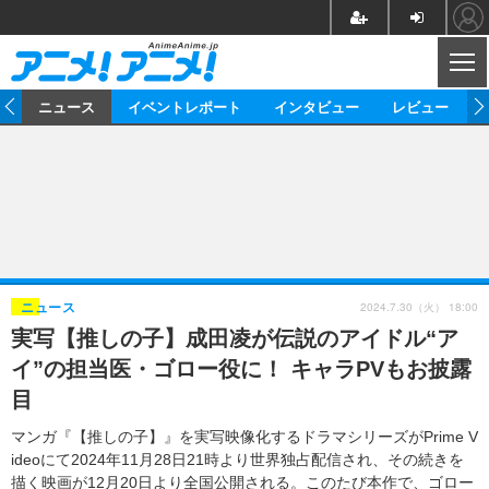
CL
ム
ニュース
イベントレポート
インタビュー
レビュー
ニュース
アニメ
映画/ドラマ
イベントレポート
マンガ
ノベル
アニメ
映画
インタビュー
音楽
声優
ライブ
舞台
スタッフ
声優
レビュー
2024.7.30（火） 18:00
ニュース
実写【推しの子】成田凌が伝説のアイドル“ア
ゲーム
グッズ
海外イベント
ビジネス
俳優・タレント
アーティスト
アニメ
実写
動画
イ”の担当医・ゴロー役に！ キャラPVもお披露
イベント
海外
ビジネス
書評
イベント
アニメ
映画/ドラマ
連載・コラム
目
ゲーム
座談会
アニメ！アニメ！TV
ABEMA Cafe
マンガ『【推しの子】』を実写映像化するドラマシリーズがPrime V
ideoにて2024年11月28日21時より世界独占配信され、その続きを
描く映画が12月20日より全国公開される。このたび本作で、ゴロー