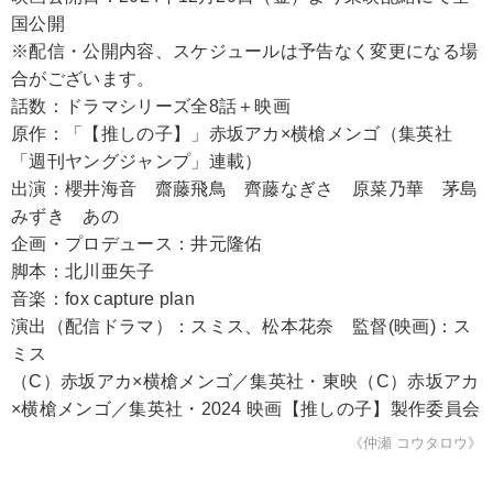
国公開
※配信・公開内容、スケジュールは予告なく変更になる場
合がございます。
話数：ドラマシリーズ全8話＋映画
原作：「【推しの子】」赤坂アカ×横槍メンゴ（集英社
「週刊ヤングジャンプ」連載）
出演：櫻井海音 齋藤飛鳥 齊藤なぎさ 原菜乃華 茅島
みずき あの
企画・プロデュース：井元隆佑
脚本：北川亜矢子
音楽：fox capture plan
演出（配信ドラマ）：スミス、松本花奈 監督(映画)：ス
ミス
（C）赤坂アカ×横槍メンゴ／集英社・東映（C）赤坂アカ
×横槍メンゴ／集英社・2024 映画【推しの子】製作委員会
《仲瀬 コウタロウ》