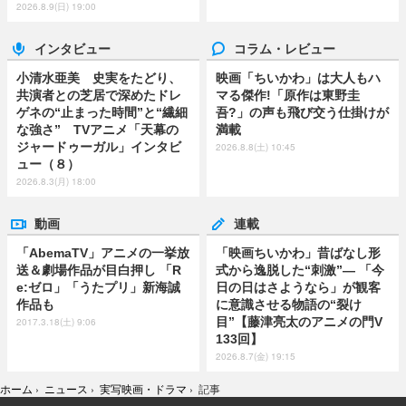
2026.8.9(日) 19:00
インタビュー
コラム・レビュー
小清水亜美 史実をたどり、
映画「ちいかわ」は大人もハ
共演者との芝居で深めたドレ
マる傑作!「原作は東野圭
ゲネの“止まった時間”と“繊細
吾?」の声も飛び交う仕掛けが
な強さ” TVアニメ「天幕の
満載
ジャードゥーガル」インタビ
2026.8.8(土) 10:45
ュー（８）
2026.8.3(月) 18:00
動画
連載
「AbemaTV」アニメの一挙放
「映画ちいかわ」昔ばなし形
送＆劇場作品が目白押し 「R
式から逸脱した“刺激”― 「今
e:ゼロ」「うたプリ」新海誠
日の日はさようなら」が観客
作品も
に意識させる物語の“裂け
目”【藤津亮太のアニメの門V
2017.3.18(土) 9:06
133回】
2026.8.7(金) 19:15
ホーム
›
ニュース
›
実写映画・ドラマ
›
記事