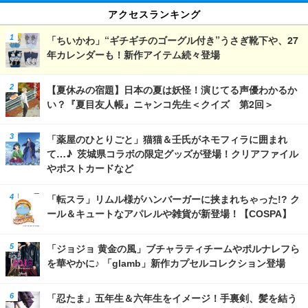
アクセスランキング
「ちいかわ」“ギチギチのゴーグル付き”うさぎ靴下や、27
年カレンダーも！新作アイテム続々登場
【夏休みの宿題】日本の夏は妖怪！演じてる声優わかるか
い？『夏目友人帳』ニャンコ先生＜クイズ 第2回＞
「薬屋のひとりごと」猫猫＆壬氏がネモフィラに囲まれ
て…♪ 茨城県コラボの限定グッズが登場！クリアファイル
やポストカードなど
「転スラ」リムル様がハンバーガーに挟まれちゃった!? ク
ール＆キュートなアパレルや雑貨が新登場！【COSPA】
「ジョジョ 黄金の風」ブチャラティチームやポルナレフら
を華やかに♪ 「glamb」新作カプセルコレクション登場
「忍たま」五年生＆六年生をイメージ！手裏剣、髪を結う