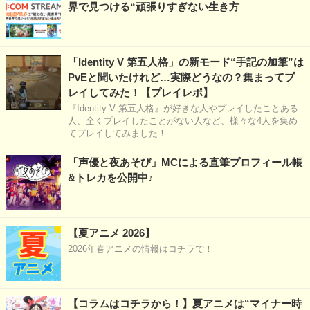
界で見つける“頑張りすぎない生き方
「Identity V 第五人格」の新モード“手記の加筆”は
PvEと聞いたけれど…実際どうなの？集まってプ
レイしてみた！【プレイレポ】
『Identity V 第五人格』が好きな人やプレイしたことある
人、全くプレイしたことがない人など、様々な4人を集め
てプレイしてみました！
「声優と夜あそび」MCによる直筆プロフィール帳
&トレカを公開中♪
【夏アニメ 2026】
2026年春アニメの情報はコチラで！
【コラムはコチラから！】夏アニメは“マイナー時