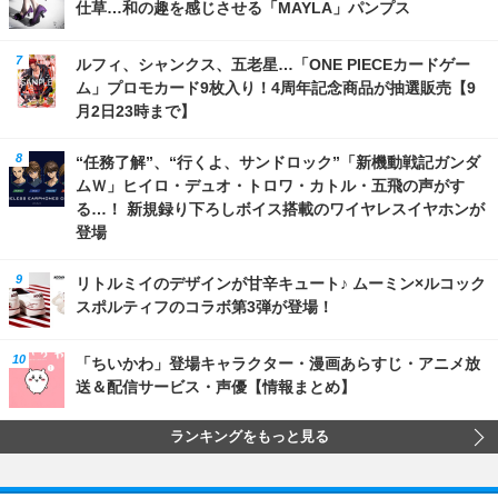
仕草…和の趣を感じさせる「MAYLA」パンプス
ルフィ、シャンクス、五老星…「ONE PIECEカードゲー
ム」プロモカード9枚入り！4周年記念商品が抽選販売【9
月2日23時まで】
“任務了解”、“行くよ、サンドロック”「新機動戦記ガンダ
ムＷ」ヒイロ・デュオ・トロワ・カトル・五飛の声がす
る…！ 新規録り下ろしボイス搭載のワイヤレスイヤホンが
登場
リトルミイのデザインが甘辛キュート♪ ムーミン×ルコック
スポルティフのコラボ第3弾が登場！
「ちいかわ」登場キャラクター・漫画あらすじ・アニメ放
送＆配信サービス・声優【情報まとめ】
ランキングをもっと見る