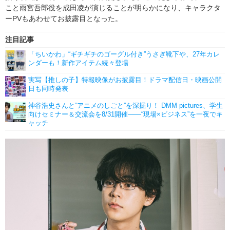
こと雨宮吾郎役を成田凌が演じることが明らかになり、キャラクタ
ーPVもあわせてお披露目となった。
注目記事
「ちいかわ」“ギチギチのゴーグル付き”うさぎ靴下や、27年カレ
ンダーも！新作アイテム続々登場
実写【推しの子】特報映像がお披露目！ドラマ配信日・映画公開
日も同時発表
神谷浩史さんと“アニメのしごと”を深掘り！ DMM pictures、学生
向けセミナー＆交流会を8/31開催――“現場×ビジネス”を一夜でキ
ャッチ