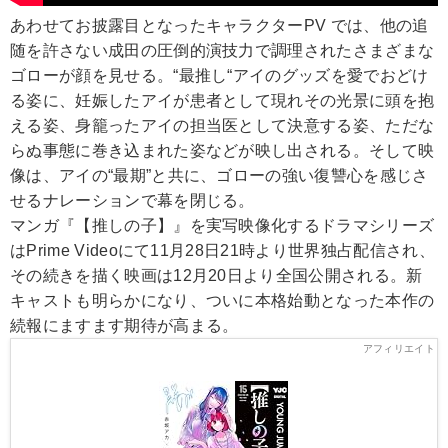
あわせてお披露目となったキャラクターPV では、他の追
随を許さない成田の圧倒的演技力で調理されたさまざまな
ゴローが顔を見せる。“最推し“アイのグッズを愛でおどけ
る姿に、妊娠したアイが患者として現れその光景に頭を抱
える姿、身籠ったアイの担当医として決意する姿、ただな
らぬ事態に巻き込まれた姿などが映し出される。そして映
像は、アイの“最期”と共に、ゴローの強い復讐心を感じさ
せるナレーションで幕を閉じる。
マンガ『【推しの子】』を実写映像化するドラマシリーズ
はPrime Videoにて11月28日21時より世界独占配信され、
その続きを描く映画は12月20日より全国公開される。新
キャストも明らかになり、ついに本格始動となった本作の
続報にますます期待が高まる。