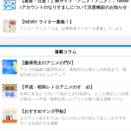
【重要・注意！】弊サイト「アニメ！アニメ！」Twitte
rアカウントのなりすましについて注意喚起のお知らせ
【NEW!! ライター募集！】
アニメ！アニメ！では、記事執筆ライターを募集しています。
連載コラム
【藤津亮太のアニメの門V】
アニメ評論家の藤津亮太が、最新作から懐かしの作品まで、独
自の切り口でピックアップ。
【平成・昭和レトロアニメのすゝめ】
令和に見ると“エモい”？あのときの気持ち、どこか懐かしい記憶
が蘇る――平成・昭和を彩ったアニメを振り返る連載コラム。
【おすすめマンガ手帖】
まだアニメ化されてはいないけれどぜひ読んでほしいおすすめ
マンガを紹介する連載