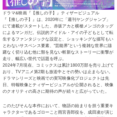
ドラマ&映画『【推しの子】』ティザービジュアル
『【推しの子】』は、2020年に「週刊ヤングジャンプ」
にて連載がスタートした、赤坂アカと横槍メンゴのタッグ
によるマンガだ。伝説的アイドル・アイの子どもとして転
生するファンタジックな設定と、ショッキングな描写もい
とわないサスペンス要素、“芸能界”という複雑な世界に躊
躇なく切り込む他に類を見ない斬新なストーリーに衝撃が
走り、幅広い世代で話題を呼ぶ。
2024年7月現在、コミックスは累計1800万部を売り上げて
おり、TVアニメ第2期も放送中とその勢いは止まらない。
ドラマシリーズと映画での実写映像化プロジェクトは先
日、特報映像とティザービジュアルが公開されると、映像
のクオリティの高さに期待の声が続々と広がっていた。
このたびそんな本作において、物語の始まりを担う重要キ
ャラクターであるゴローこと雨宮吾郎役を、成田凌が演じ