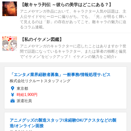
【敵キャラ列伝 ～彼らの美学はどこにある？】
アニメやマンガ作品において、キャラクター人気や話題は、主
人公サイドやヒーローに偏りがち。でも、「光」が明るく輝い
て見えるのは「影」の存在があってこそ。敵キャラの魅力に迫
るコラム連載。
【私のイケメン図鑑】
アニメやマンガのキャラクターに恋したことはありますか？世
間で話題になっているキャラクター、または筆者の独断と偏見
で“イケメン”をピックアップ！ イケメンの魅力をご紹介♪
「エンタメ業界経験者募集」一般事務/情報処理サ-ビス
株式会社リクルートスタッフィング
東京都
時給1,900円
派遣社員
アニメグッズの製造スタッフ/未経験OK/アクスタなどの製
造/オンライン面接