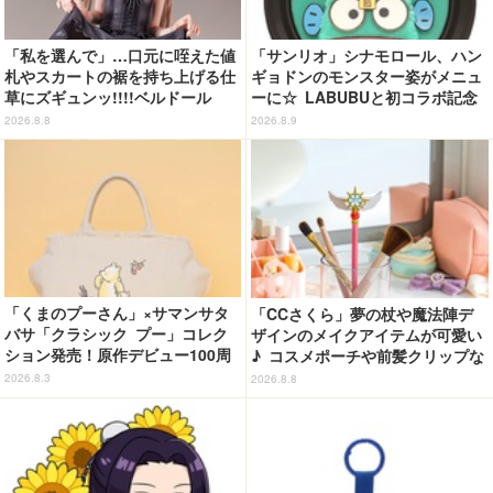
「私を選んで」…口元に咥えた値
「サンリオ」シナモロール、ハン
札やスカートの裾を持ち上げる仕
ギョドンのモンスター姿がメニュ
草にズギュンッ!!!!ベルドール
ーに☆ LABUBUと初コラボ記念
「ロゼ」がフィギュアで新登場
のスイーツも！【サンリオピュー
2026.8.8
2026.8.9
ロランド】
「くまのプーさん」×サマンサタ
「CCさくら」夢の杖や魔法陣デ
バサ「クラシック プー」コレク
ザインのメイクアイテムが可愛い
ション発売！原作デビュー100周
♪ コスメポーチや前髪クリップな
年記念でハンドバッグや財布など
ど…毎日使いたい!!「タイトーく
2026.8.3
2026.8.8
全6種が登場
じ」【8月28日～】