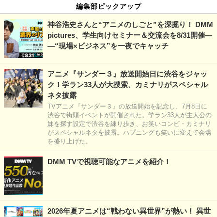
編集部ピックアップ
神谷浩史さんと“アニメのしごと”を深掘り！ DMM
pictures、学生向けセミナー＆交流会を8/31開催―
―“現場×ビジネス”を一夜でキャッチ
アニメ『サンダー３』放送開始日に渋谷をジャッ
ク！学ラン33人が大捜索、カミナリがスペシャル
ネタ披露
TVアニメ『サンダー３』の放送開始を記念し、7月8日に
渋谷で街頭イベントが開催された。学ラン33人が主人公の
妹を探す設定で渋谷を練り歩き、お笑いコンビ・カミナリ
がスペシャルネタを披露。ハプニングも笑いに変えて会場
を盛り上げた。
DMM TVで視聴可能なアニメを紹介！
2026年夏アニメは“戦わない異世界”が熱い！ 異世