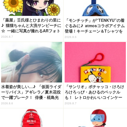
「薬屋」壬氏様とひまわりの里に
「モンチッチ」が“TENKYU”の着
♪ 猫猫ちゃんと大洗サンビーチに
ぐるみに♪ atmosコラボアイテム
☆ 一緒に写真が撮れるARフォト
登場！キーチェーン＆Tシャツを
スポット企画「猫猫・壬氏と夏巡
展開
2026.8.7
2026.8.6
り」開催【茨城県】
水着姿が美しい…♪ 「仮面ライダ
「サンリオ」ポチャッコ・けろけ
ーリバイス」アギレラ／夏木花役
ろけろっぴ・あひるのペックル
で一躍ブレーク！ 俳優・椛島光
も！ レトロかわいいコインケー
の2nd写真集が予約開始
ス第2弾がカプセルトイに登場♪
2026.8.6
2026.8.7