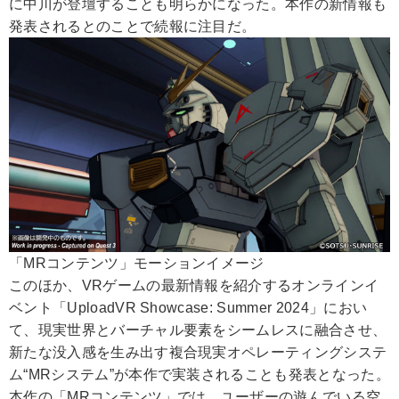
に中川が登壇することも明らかになった。本作の新情報も
発表されるとのことで続報に注目だ。
「MRコンテンツ」モーションイメージ
このほか、VRゲームの最新情報を紹介するオンラインイ
ベント「UploadVR Showcase: Summer 2024」におい
て、現実世界とバーチャル要素をシームレスに融合させ、
新たな没入感を生み出す複合現実オペレーティングシステ
ム“MRシステム”が本作で実装されることも発表となった。
本作の「MRコンテンツ」では、ユーザーの遊んでいる空