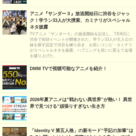
アニメ『サンダー３』放送開始日に渋谷をジャッ
ク！学ラン33人が大捜索、カミナリがスペシャル
ネタ披露
TVアニメ『サンダー３』の放送開始を記念し、7月8日に
渋谷で街頭イベントが開催された。学ラン33人が主人公の
妹を探す設定で渋谷を練り歩き、お笑いコンビ・カミナリ
がスペシャルネタを披露。ハプニングも笑いに変えて会場
を盛り上げた。
DMM TVで視聴可能なアニメを紹介！
2026年夏アニメは“戦わない異世界”が熱い！ 異世
界で見つける“頑張りすぎない生き方
「Identity V 第五人格」の新モード“手記の加筆”は