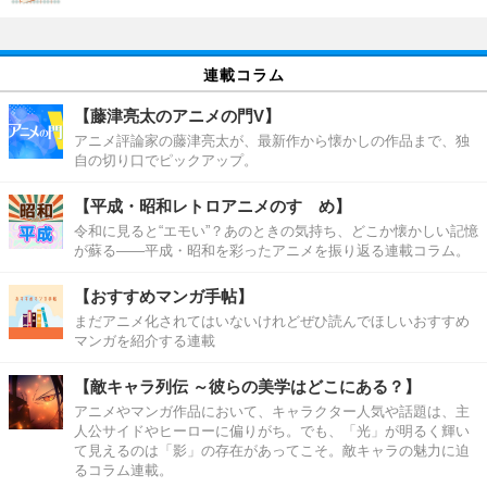
連載コラム
【藤津亮太のアニメの門V】
アニメ評論家の藤津亮太が、最新作から懐かしの作品まで、独
自の切り口でピックアップ。
【平成・昭和レトロアニメのすゝめ】
令和に見ると“エモい”？あのときの気持ち、どこか懐かしい記憶
が蘇る――平成・昭和を彩ったアニメを振り返る連載コラム。
【おすすめマンガ手帖】
まだアニメ化されてはいないけれどぜひ読んでほしいおすすめ
マンガを紹介する連載
【敵キャラ列伝 ～彼らの美学はどこにある？】
アニメやマンガ作品において、キャラクター人気や話題は、主
人公サイドやヒーローに偏りがち。でも、「光」が明るく輝い
て見えるのは「影」の存在があってこそ。敵キャラの魅力に迫
るコラム連載。