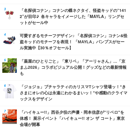
「名探偵コナン」コナンの蝶ネクタイ、怪盗キッドの“141
2”が目印♪ 各キャラをイメージした「MAYLA」リングセ
ットがセール中
可愛すぎるモチーフデザイン♪ 「名探偵コナン」コナン&怪
盗キッドのモチーフを表現！ 「MAYLA」パンプスがセー
ル実施中【30％オフセール】
「薬屋のひとりごと」「東リベ」「アーリャさん」…「京
まふ2026」コラボビジュアル公開！グッズなどの最新情報
も
「ジョジョ」ブチャラティのカリスマTシャツ登場ッ！“き
さまにオレの心は永遠にわかるまいッ！”や感動のクライマ
ックスをデザイン
「ハイキュー!!」西谷夕役の声優・岡本信彦が”リベロ”を
体感！ 展示イベント「ハイキュー!! オン ザ コート」東京
会場が開幕