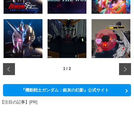
‹
1
/
2
『機動戦士ガンダム：銀灰の幻影』公式サイト
【注目の記事】[PR]