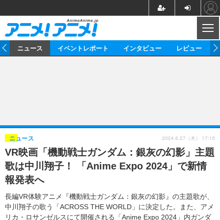
CL
ム
ニュース
イベントレポート
インタビュー
レビュー
ニュース
アニメ
映画/ドラマ
イベントレポート
マンガ
ノベル
アニメ
映画
インタビュー
音楽
声優
ライブ
舞台
スタッフ
声優
レビュー
2024.6.27（木） 17:15
ニュース
VR映画「機動戦士ガンダム：銀灰の幻影」主題
ゲーム
グッズ
海外イベント
ビジネス
俳優・タレント
アーティスト
アニメ
実写
動画
歌は中川翔子！ 「Anime Expo 2024」で新情
イベント
海外
ビジネス
書評
イベント
アニメ
映画/ドラマ
連載・コラム
報発表へ
ゲーム
座談会
アニメ！アニメ！TV
ABEMA Cafe
長編VR体験アニメ『機動戦士ガンダム：銀灰の幻影』の主題歌が、
中川翔子の歌う「ACROSS THE WORLD」に決定した。また、アメ
リカ・ロサンゼルスにて開催される「Anime Expo 2024」内ガンダ