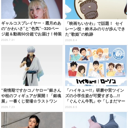
ギャルコスプレイヤー・霜月めあ
「映画ちいかわ」で話題！ セイ
の“かわいさ”と“色気”─320ペー
レーン役・鈴木みのりが歩んでき
ジ超＆動画50分超でお届け！特装
た“歌姫”の軌跡
合本版のデジタル写真集が登場
2026.7.31
2026.8.4
“発情期ですかコノヤロー”銀さん
「ハイキュー!!」研磨や宮ツイン
や桂のフィギュアが展開！「銀魂
ズの小学生姿が可愛すぎる…!!
展」一番くじ登場☆ラストワン
「ぐんぐん牛乳」や「しまだマー
賞・白黒銀さんにも注目
ト」デザインのグッズも!? ロー
2026.7.23
2026.8.5
ソン限定グッズが登場！