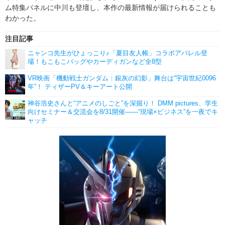
ム特集パネルに中川も登壇し、本作の最新情報が届けられることも
わかった。
注目記事
ニャンコ先生がひょっこり♪「夏目友人帳」コラボアパレル登
場！もこもこバッグやカーディガンなど全8型
VR映画「機動戦士ガンダム：銀灰の幻影」舞台は“宇宙世紀0096
年”！ ティザーPV＆キーアート公開
神谷浩史さんと“アニメのしごと”を深掘り！ DMM pictures、学生
向けセミナー＆交流会を8/31開催――“現場×ビジネス”を一夜でキ
ャッチ