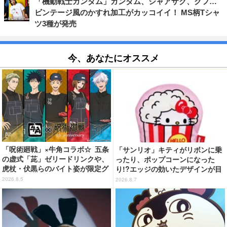
「機動戦士ガンダム」ガンダム、シャアザク、グフ…
ビンテージ風のかすれ加工がカッコイイ！ MS柄Tシャ
ツ3種が発売
今、あなたにオススメ
「呪術廻戦」×牛角コラボ☆ 五条
「サンリオ」キティがリボンに乗
の虚式「茈」ゼリードリンクや、
ったり、ポップコーンになった
虎杖・伏黒らのバイト姿が限定グ
り!?エッジの効いたデザインが目
ッズに【8月26日～】
を引く♪ トートバッグやポーチが
2026.8.5
2026.8.7
登場