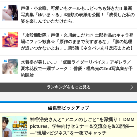
声優・小倉唯、可愛いもクールも…どっちも好きだ!! 最新
写真集「ゆいま～る」4種類の表紙を公開！「成長した私の
姿を楽しんでいただけたら」
「攻殻機動隊」声優・久川綾…だと!? 士郎作品のキャラ登
場にファン歓喜☆「原作のままで良すぎるな」「脳の処理
が追いつかないよお」…第5話【ネタバレあり反応まとめ】
水着姿が美しい…♪ 「仮面ライダーリバイス」アギレラ／
夏木花役で一躍ブレーク！ 俳優・椛島光の2nd写真集が予
約開始
ランキングをもっと見る
編集部ピックアップ
神谷浩史さんと“アニメのしごと”を深掘り！ DMM
pictures、学生向けセミナー＆交流会を8/31開催―
―“現場×ビジネス”を一夜でキャッチ