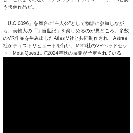
う映像作品だ。
「U.C.0096」を舞台に“主人公”として物語に参加しなが
ら、実物大の「宇宙世紀」を楽しめるのが見どころ。多数
のVR作品を生み出したAtlas V社と共同制作され、Astrea
社がディストリビュートを行い、Meta社のVRヘッドセッ
ト・Meta Questにて2024年秋の展開が予定されている。