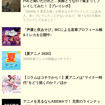
PvEと聞いたけれど…実際どうなの？集まってプ
レイしてみた！【プレイレポ】
『Identity V 第五人格』が好きな人やプレイしたことある
人、全くプレイしたことがない人など、様々な4人を集め
てプレイしてみました！
「声優と夜あそび」MCによる直筆プロフィール帳
&トレカを公開中♪
【夏アニメ 2026】
2026年春アニメの情報はコチラで！
【コラムはコチラから！】夏アニメは“マイナー時
代”をどう描くのか？／ほか
アニメを見るならABEMAで！ 充実のラインナッ