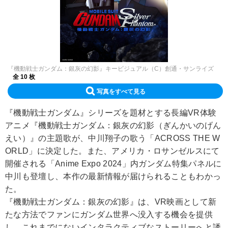
『機動戦士ガンダム：銀灰の幻影』キービジュアル（C）創通・サンライズ
全 10 枚
写真をすべて見る
『機動戦士ガンダム』シリーズを題材とする長編VR体験
アニメ『機動戦士ガンダム：銀灰の幻影（ぎんかいのげん
えい）』の主題歌が、中川翔子の歌う「ACROSS THE W
ORLD」に決定した。また、アメリカ・ロサンゼルスにて
開催される「Anime Expo 2024」内ガンダム特集パネルに
中川も登壇し、本作の最新情報が届けられることもわかっ
た。
『機動戦士ガンダム：銀灰の幻影』は、VR映画として新
たな方法でファンにガンダム世界へ没入する機会を提供
し、これまでにないインタラクティブなストーリーへと誘