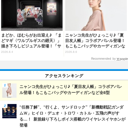
まどか、ほむらがお出迎え♪ 「ま
ニャンコ先生がひょっこり♪「夏
どマギ〈ワルプルギスの廻天〉」
目友人帳」コラボアパレル登場！
描き下ろしビジュアル登場！「サ
もこもこバッグやカーディガンな
ンシャインシティプリンスホテ
ど全8型
2026.8.4
2026.8.6
ル」コラボ開催
Recommended by
アクセスランキング
ニャンコ先生がひょっこり♪「夏目友人帳」コラボアパレ
ル登場！もこもこバッグやカーディガンなど全8型
“任務了解”、“行くよ、サンドロック”「新機動戦記ガンダ
ムＷ」ヒイロ・デュオ・トロワ・カトル・五飛の声がす
る…！ 新規録り下ろしボイス搭載のワイヤレスイヤホンが
登場