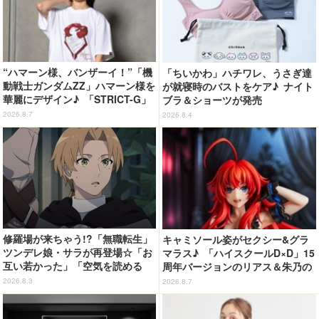
“ハマーン様、バンザーイ！”「機
「ちいかわ」ハチワレ、うさぎ達
動戦士ガンダムZZ」ハマーン様を
が就寝時のバストをケア♪ ナイト
華麗にデザイン♪ 「STRICT-G」
ブラ＆ショーツが発売
Tシャツなどミニコレクション登
2026.8.7
2026.8.4
場
修羅場が来ちゃう!?「無職転生」
キャミソール姿がセクシー&グラ
ツンデレ娘・サラが再登場☆「お
マラス♪ 「ハイスクールD×D」15
互い若かった」「空気を読める
周年バージョンのリアス＆朱乃の
嫁」「嫁が3人になりそうなフラ
フィギュアがリニューアルパッケ
2026.8.3
2026.8.7
グ」【第6話ネタバレあり反応ま
ージで登場！
とめ】