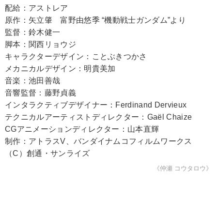
配給：アストレア
原作：矢立肇 富野由悠季 “機動戦士ガンダム”より
監督：鈴木健一
脚本：関西リョウジ
キャラクターデザイン：ことぶきつかさ
メカニカルデザイン：明貴美加
音楽：池田善哉
音響監督：藤野貞義
インタラクティブデザイナー：Ferdinand Dervieux
テクニカルアーティストディレクター：Gaël Chaize
CGアニメーションディレクター：山本直輝
制作：アトラスV、バンダイナムコフィルムワークス
（C）創通・サンライズ
《仲瀬 コウタロウ》