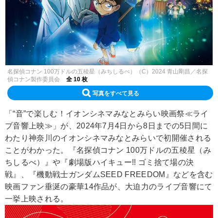
名探偵コナン 100万ドルの五稜星（みちしるべ）（C）2024 青山剛昌／名探
偵コナン製作委員会
全 10 枚
写真をすべて見る
「“音”で楽しむ！イオンシネマみなとみらい映画祭≪ライ
ブ音響上映≫」が、2024年7月4日から8日までの5日間に
わたり神奈川のイオンシネマみなとみらいで初開催される
ことがわかった。『名探偵コナン 100万ドルの五稜星（み
ちしるべ）』や『劇場版ハイキュー!! ゴミ捨て場の決
戦』、『機動戦士ガンダムSEED FREEDOM』などを含む
映画ファン垂涎の豪華14作品が、大迫力のライブ音響にて
一挙上映される。