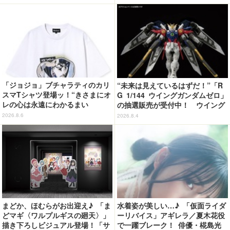
よお」…第5話【ネタバレあり反
応まとめ】
「ジョジョ」ブチャラティのカリ
“未来は見えているはずだ！”「R
スマTシャツ登場ッ！“きさまにオ
G 1/144 ウイングガンダムゼロ」
レの心は永遠にわかるまい
の抽選販売が受付中！ ウイング
ッ！”や感動のクライマックスを
バインダーにRGならではのギミ
2026.8.6
2026.8.4
デザイン
ックを搭載
まどか、ほむらがお出迎え♪ 「ま
水着姿が美しい…♪ 「仮面ライダ
どマギ〈ワルプルギスの廻天〉」
ーリバイス」アギレラ／夏木花役
描き下ろしビジュアル登場！「サ
で一躍ブレーク！ 俳優・椛島光