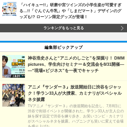
「ハイキュー!!」研磨や宮ツインズの小学生姿が可愛すぎ
る…!!「ぐんぐん牛乳」や「しまだマート」デザインのグ
ッズも!? ローソン限定グッズが登場！
ランキングをもっと見る
編集部ピックアップ
神谷浩史さんと“アニメのしごと”を深掘り！ DMM
pictures、学生向けセミナー＆交流会を8/31開催―
―“現場×ビジネス”を一夜でキャッチ
アニメ『サンダー３』放送開始日に渋谷をジャッ
ク！学ラン33人が大捜索、カミナリがスペシャル
ネタ披露
TVアニメ『サンダー３』の放送開始を記念し、7月8日に
渋谷で街頭イベントが開催された。学ラン33人が主人公の
妹を探す設定で渋谷を練り歩き、お笑いコンビ・カミナリ
がスペシャルネタを披露。ハプニングも笑いに変えて会場
を盛り上げた。