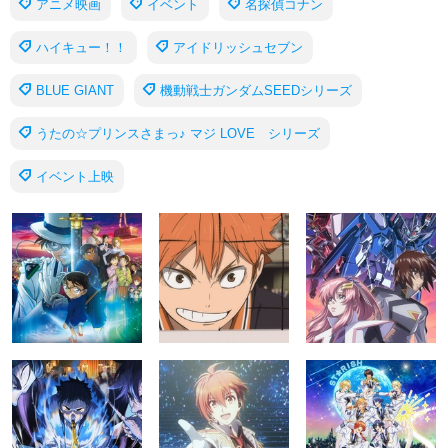
アニメ映画
イベント
名探偵コナン
ハイキュー！！
アイドリッシュセブン
BLUE GIANT
機動戦士ガンダムSEEDシリーズ
うたの☆プリンスさまっ♪ マジ LOVE シリーズ
イベント上映