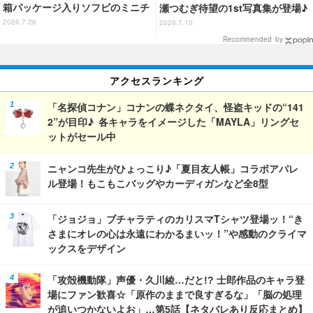
箱パッケージ入りソフビのミニチ
瀬つむぎ待望の1st写真集が登場♪
ュアが登場
10月30日に発売
2026.7.26
2026.7.10
Recommended by
アクセスランキング
「名探偵コナン」コナンの蝶ネクタイ、怪盗キッドの“141
2”が目印♪ 各キャラをイメージした「MAYLA」リングセ
ットがセール中
ニャンコ先生がひょっこり♪「夏目友人帳」コラボアパレ
ル登場！もこもこバッグやカーディガンなど全8型
「ジョジョ」ブチャラティのカリスマTシャツ登場ッ！“き
さまにオレの心は永遠にわかるまいッ！”や感動のクライマ
ックスをデザイン
「攻殻機動隊」声優・久川綾…だと!? 士郎作品のキャラ登
場にファン歓喜☆「原作のままで良すぎるな」「脳の処理
が追いつかないよお」…第5話【ネタバレあり反応まとめ】