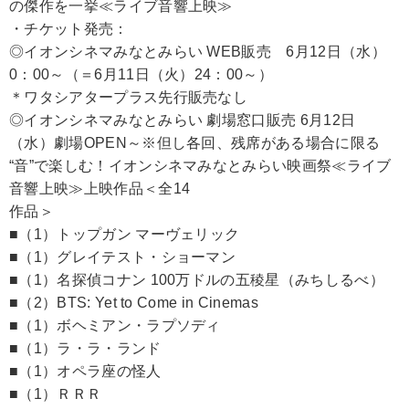
の傑作を一挙≪ライブ音響上映≫
・チケット発売：
◎イオンシネマみなとみらい WEB販売 6月12日（水）
0：00～（＝6月11日（火）24：00～）
＊ワタシアタープラス先行販売なし
◎イオンシネマみなとみらい 劇場窓口販売 6月12日
（水）劇場OPEN～※但し各回、残席がある場合に限る
“音”で楽しむ！イオンシネマみなとみらい映画祭≪ライブ
音響上映≫上映作品＜全14
作品＞
■（1）トップガン マーヴェリック
■（1）グレイテスト・ショーマン
■（1）名探偵コナン 100万ドルの五稜星（みちしるべ）
■（2）BTS: Yet to Come in Cinemas
■（1）ボヘミアン・ラプソディ
■（1）ラ・ラ・ランド
■（1）オペラ座の怪人
■（1）ＲＲＲ