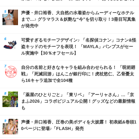
声優・井口裕香、大自然の水着姿からムーディーなホテル
まで…♪ グラマラス＆妖艶な“今”を切り取り！3冊目写真集
が発売中
可愛すぎるモチーフデザイン♪ 「名探偵コナン」コナン&怪
盗キッドのモチーフを表現！ 「MAYLA」パンプスがセー
ル実施中【30％オフセール】
自分の名前と好きなキャラを組み合わせられる！ 「呪術廻
戦」「死滅回游」はんこが銀行印に！虎杖悠仁、乙骨憂太
ら16キャラ追加で全104種
「薬屋のひとりごと」「東リベ」「アーリャさん」…「京
まふ2026」コラボビジュアル公開！グッズなどの最新情報
も
声優・井口裕香、圧巻の美ボディを大披露！ 初表紙&巻頭1
0ページに登場♪「FLASH」発売