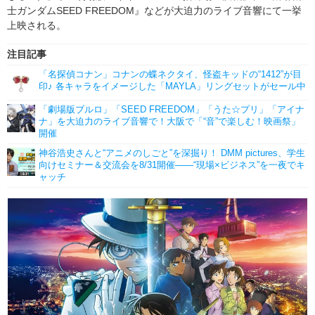
士ガンダムSEED FREEDOM』などが大迫力のライブ音響にて一挙
上映される。
注目記事
「名探偵コナン」コナンの蝶ネクタイ、怪盗キッドの“1412”が目
印♪ 各キャラをイメージした「MAYLA」リングセットがセール中
「劇場版ブルロ」「SEED FREEDOM」「うた☆プリ」「アイナ
ナ」を大迫力のライブ音響で！大阪で「“音”で楽しむ！映画祭」
開催
神谷浩史さんと“アニメのしごと”を深掘り！ DMM pictures、学生
向けセミナー＆交流会を8/31開催――“現場×ビジネス”を一夜でキ
ャッチ