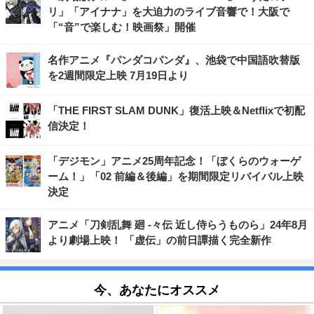
リ」「アイナナ」を大迫力のライブ音響で！大阪で
「“音”で楽しむ！映画祭」開催
名作アニメ『パンダコパンダ』、池袋で中国語吹替版
を2週間限定上映 7月19日より
「THE FIRST SLAM DUNK」復活上映＆Netflixで初配
信決定！
「デジモン」アニメ25周年記念！「ぼくらのウォーゲ
ーム！」「02 前編＆後編」を期間限定リバイバル上映
決定
アニメ「刀剣乱舞 廻 -々伝 近し侍らうものら」24年8月
より劇場上映！ 「虚伝」の前日譚描く完全新作
今、あなたにオススメ