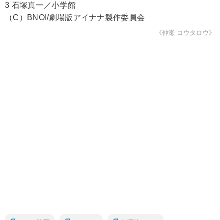
3 石塚真一／小学館
（C）BNOI/劇場版アイナナ製作委員会
《仲瀬 コウタロウ》