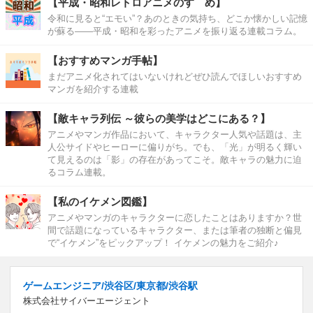
【平成・昭和レトロアニメのすゝめ】
令和に見ると“エモい”？あのときの気持ち、どこか懐かしい記憶
が蘇る――平成・昭和を彩ったアニメを振り返る連載コラム。
【おすすめマンガ手帖】
まだアニメ化されてはいないけれどぜひ読んでほしいおすすめ
マンガを紹介する連載
【敵キャラ列伝 ～彼らの美学はどこにある？】
アニメやマンガ作品において、キャラクター人気や話題は、主
人公サイドやヒーローに偏りがち。でも、「光」が明るく輝い
て見えるのは「影」の存在があってこそ。敵キャラの魅力に迫
るコラム連載。
【私のイケメン図鑑】
アニメやマンガのキャラクターに恋したことはありますか？世
間で話題になっているキャラクター、または筆者の独断と偏見
で“イケメン”をピックアップ！ イケメンの魅力をご紹介♪
ゲームエンジニア/渋谷区/東京都/渋谷駅
株式会社サイバーエージェント