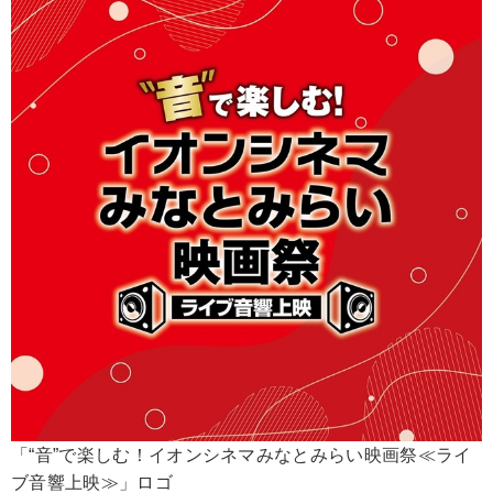
「“音”で楽しむ！イオンシネマみなとみらい映画祭≪ライ
ブ音響上映≫」ロゴ