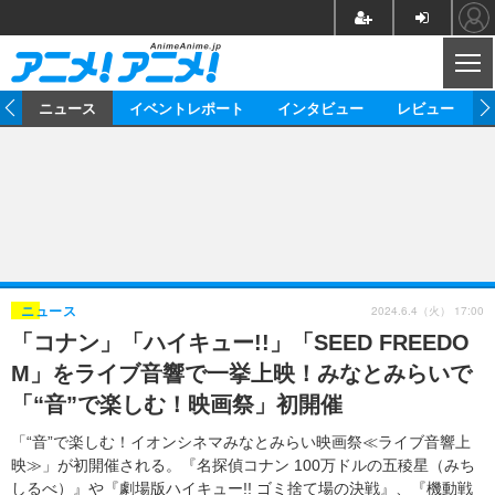
CL
ム
ニュース
イベントレポート
インタビュー
レビュー
ニュース
アニメ
映画/ドラマ
イベントレポート
マンガ
ノベル
アニメ
映画
インタビュー
音楽
声優
ライブ
舞台
スタッフ
声優
レビュー
2024.6.4（火） 17:00
ニュース
「コナン」「ハイキュー!!」「SEED FREEDO
ゲーム
グッズ
海外イベント
ビジネス
俳優・タレント
アーティスト
アニメ
実写
動画
M」をライブ音響で一挙上映！みなとみらいで
イベント
海外
ビジネス
書評
イベント
アニメ
映画/ドラマ
連載・コラム
「“音”で楽しむ！映画祭」初開催
ゲーム
座談会
アニメ！アニメ！TV
ABEMA Cafe
「“音”で楽しむ！イオンシネマみなとみらい映画祭≪ライブ音響上
映≫」が初開催される。『名探偵コナン 100万ドルの五稜星（みち
しるべ）』や『劇場版ハイキュー!! ゴミ捨て場の決戦』、『機動戦