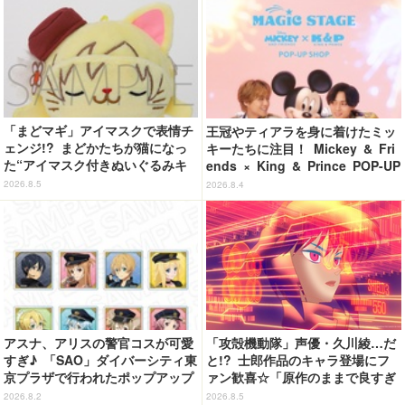
「まどマギ」アイマスクで表情チ
王冠やティアラを身に着けたミッ
ェンジ!? まどかたちが猫になっ
キーたちに注目！ Mickey & Fri
た“アイマスク付きぬいぐるみキ
ends × King & Prince POP-UP
ーホルダー”が登場
SHOP「MAGIC STAGE」に新商
2026.8.5
2026.8.4
品登場
アスナ、アリスの警官コスが可愛
「攻殻機動隊」声優・久川綾…だ
すぎ♪ 「SAO」ダイバーシティ東
と!? 士郎作品のキャラ登場にフ
京プラザで行われたポップアップ
ァン歓喜☆「原作のままで良すぎ
ショップの事後通販がスタート！
るな」「脳の処理が追いつかない
2026.8.2
2026.8.5