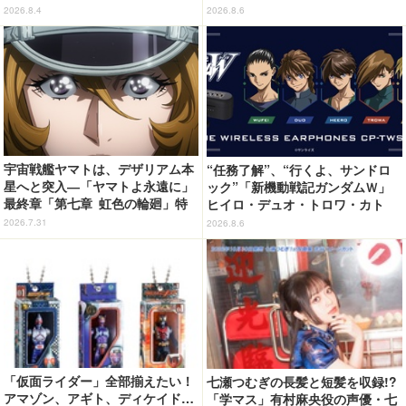
ンシャインシティプリンスホテ
の2nd写真集が予約開始
2026.8.4
2026.8.6
ル」コラボ開催
宇宙戦艦ヤマトは、デザリアム本
“任務了解”、“行くよ、サンドロ
星へと突入―「ヤマトよ永遠に」
ック”「新機動戦記ガンダムＷ」
最終章「第七章 虹色の輪廻」特
ヒイロ・デュオ・トロワ・カト
報映像が公開！加藤直之新規描き
ル・五飛の声がする…！ 新規録
2026.7.31
2026.8.6
下ろし特製スリーブのBlu-ray＆D
り下ろしボイス搭載のワイヤレス
VD情報も
イヤホンが登場
「仮面ライダー」全部揃えたい！
七瀬つむぎの長髪と短髪を収録!?
アマゾン、アギト、ディケイド…
「学マス」有村麻央役の声優・七