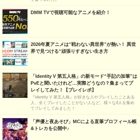
DMM TVで視聴可能なアニメを紹介！
2026年夏アニメは“戦わない異世界”が熱い！ 異世
界で見つける“頑張りすぎない生き方
「Identity V 第五人格」の新モード“手記の加筆”は
PvEと聞いたけれど…実際どうなの？集まってプ
レイしてみた！【プレイレポ】
『Identity V 第五人格』が好きな人やプレイしたことある
人、全くプレイしたことがない人など、様々な4人を集め
てプレイしてみました！
「声優と夜あそび」MCによる直筆プロフィール帳
&トレカを公開中♪