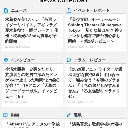
NEWS CATEGORY
ニュース
イベント・レポート
水着姿が美しい…♪ 「仮面ラ
「美少女戦士セーラームーン-
イダーリバイス」アギレラ／
Shining Theater Shinagawa
夏木花役で一躍ブレーク！ 俳
Tokyo-」新たな敵はAI!? 神フ
優・椛島光の2nd写真集が予
ァンサも健在で舞台初心者も
約開始
悶絶！＜第2期レビュー＞
2026.8.6(木) 20:30
2026.8.6(木) 17:15
インタビュー
コラム・レビュー
小清水亜美 史実をたどり、
【2026夏アニメ ライターが選
共演者との芝居で深めたドレ
ぶ 絶妙な関係3選】ずれ合っ
ゲネの“止まった時間”と“繊細
て、噛み合う「令和のダラさ
な強さ” TVアニメ「天幕の
ん」「うちの弟どもがすみま
ジャードゥーガル」インタビ
せん」「乙女怪獣キャラメリ
ュー（８）
ゼ」
2026.8.3(月) 18:00
2026.8.6(木) 17:50
動画
連載
「AbemaTV」アニメの一挙放
「淡島百景」歌劇学校の“箱の