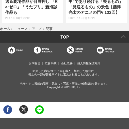
送＆劇場作品が目白押し 「R
中”であり続ける「去るもの」
e:ゼロ」「うたプリ」新海誠
「見送るもの」の景色【藤津
作品も
亮太のアニメの門V 132回】
2017.3.18(土) 9:06
2026.7.12(日) 12:20
ホーム
›
ニュース
›
アニメ
›
記事
TOP
Official
Official
Official
Home
Facebook
twitter
YouTube
お問合せ
広告掲載
会社概要
個人情報保護方針
紹介した商品/サービスを購入、契約した場合に、
売上の一部が弊社サイトに還元されることがあります。
当サイトに掲載の記事・見出し・写真・画像の無断転載を禁じます。
Copyright © 2026 IID, Inc.