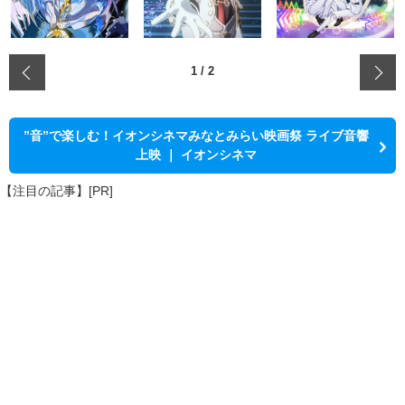
‹
1
/
2
”音”で楽しむ！イオンシネマみなとみらい映画祭 ライブ音響
上映 ｜ イオンシネマ
【注目の記事】[PR]