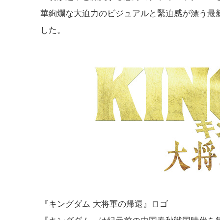
華絢爛な大迫力のビジュアルと緊迫感が漂う最
した。
『キングダム 大将軍の帰還』ロゴ