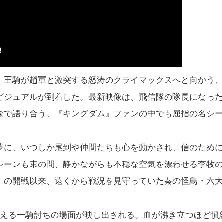
・王騎が趙軍と激突する怒涛のクライマックスへと向かう
ビジュアルが到着した。最新映像は、飛信隊の隊長になっ
森で語り合う、『キングダム』ファンの中でも屈指の名シ
夢に、いつしか尾到や仲間たちも心を動かされ、信のため
シーンも束の間、静かながらも不穏な空気を漂わせる李牧
」の開戦以来、遠くから戦況を見守っていた秦の怪鳥・六
交える一騎討ちの場面が映し出される。血が沸き立つほど憤