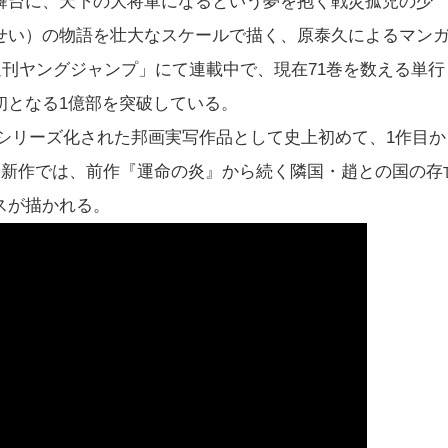
舞台に、天下の大将軍になるという夢を抱く戦災孤児の少
せい）の物語を壮大なスケールで描く、原泰久によるマン
週刊ヤングジャンプ」にて連載中で、現在71巻を数える単行
初となる1億部を突破している。
降にシリーズ化された邦画実写作品として史上初めて、1作目か
最新作では、前作『運命の炎』から続く隣国・趙との国の存
スが描かれる。