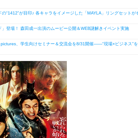
1412”が目印♪ 各キャラをイメージした「MAYLA」リングセットが
」登場！ 森田成一出演のムービー公開＆WEB謎解きイベント実施
ictures、学生向けセミナー＆交流会を8/31開催――“現場×ビジネス”を