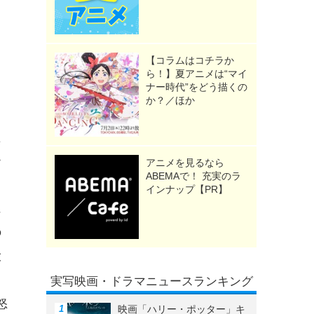
【コラムはコチラか
ら！】夏アニメは“マイ
ナー時代”をどう描くの
か？／ほか
、
た
ー
アニメを見るなら
ABEMAで！ 充実のラ
インナップ【PR】
に
の
大
実写映画・ドラマニュースランキング
怒
映画「ハリー・ポッター」キ