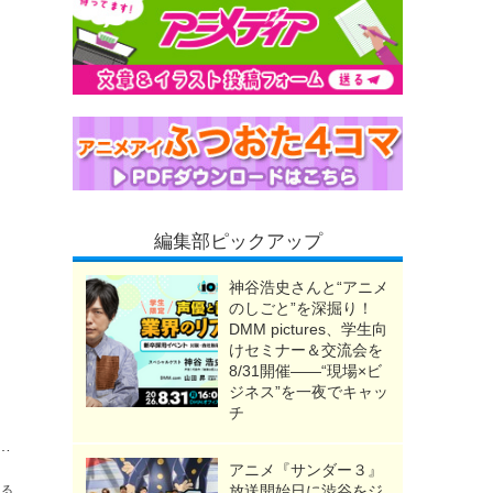
編集部ピックアップ
神谷浩史さんと“アニメ
のしごと”を深掘り！
DMM pictures、学生向
けセミナー＆交流会を
8/31開催――“現場×ビ
ジネス”を一夜でキャッ
チ
てる!? 真夏の渋谷に“戦国クールスポット”出現！20周年記念イベントが開催中【～8月11日】
アニメ『サンダー３』
放送開始日に渋谷をジ
送る