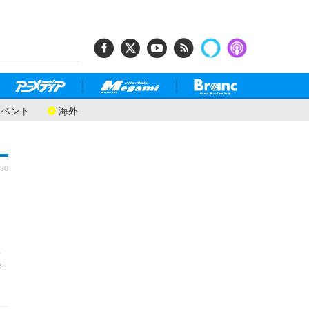
イベント
海外
:30
将
新