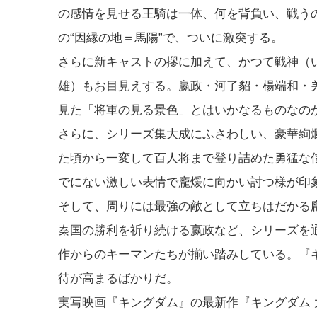
の感情を見せる王騎は一体、何を背負い、戦う
の“因縁の地＝馬陽”で、ついに激突する。
さらに新キャストの摎に加えて、かつて戦神（
雄）もお目見えする。嬴政・河了貂・楊端和・
見た「将軍の見る景色」とはいかなるものなの
さらに、シリーズ集大成にふさわしい、豪華絢
た頃から一変して百人将まで登り詰めた勇猛な
でにない激しい表情で龐煖に向かい討つ様が印
そして、周りには最強の敵として立ちはだかる
秦国の勝利を祈り続ける嬴政など、シリーズを
作からのキーマンたちが揃い踏みしている。『
待が高まるばかりだ。
実写映画『キングダム』の最新作『キングダム 