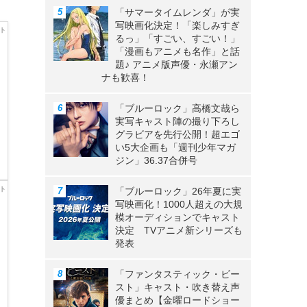
「サマータイムレンダ」が実
写映画化決定！「楽しみすぎ
るっ」「すごい、すごい！」
「漫画もアニメも名作」と話
題♪ アニメ版声優・永瀬アン
ナも歓喜！
「ブルーロック」高橋文哉ら
実写キャスト陣の撮り下ろし
グラビアを先行公開！超エゴ
い5大企画も「週刊少年マガ
ジン」36.37合併号
「ブルーロック」26年夏に実
写映画化！1000人超えの大規
模オーディションでキャスト
決定 TVアニメ新シリーズも
発表
「ファンタスティック・ビー
スト」キャスト・吹き替え声
優まとめ【金曜ロードショー