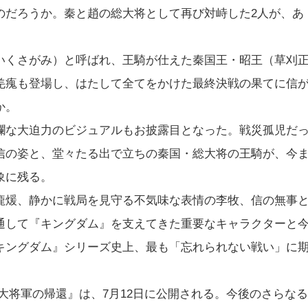
のだろうか。秦と趙の総大将として再び対峙した2人が、あ
いくさがみ）と呼ばれ、王騎が仕えた秦国王・昭王（草刈
羌瘣も登場し、はたして全てをかけた最終決戦の果てに信
か。
爛な大迫力のビジュアルもお披露目となった。戦災孤児だ
信の姿と、堂々たる出で立ちの秦国・総大将の王騎が、今
象に残る。
龐煖、静かに戦局を見守る不気味な表情の李牧、信の無事
通して『キングダム』を支えてきた重要なキャラクターと
キングダム』シリーズ史上、最も「忘れられない戦い」に
大将軍の帰還』は、7月12日に公開される。今後のさらなる