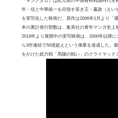
『キングダム』は紀元前の中国春秋戦国時代を
年・信と中華統一を目指す若き王・嬴政（えい
を実写化した映画だ。原作は2006年1月より「
本の累計発行部数は、集英社の青年マンガ史上
2019年より展開中の実写映画は、2000年以
ら3作連続で50億超えという偉業を達成した。
をかけた総力戦「馬陽の戦い」のクライマック