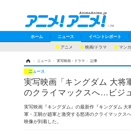
ホーム
ニュース
イベントレポート
アニメ
映画/ドラマ
マン
ホーム
›
ニュース
›
実写映画・ドラマ
›
記事
ニュース
実写映画「キングダム 大将
のクライマックスへ…ビジ
実写映画『キングダム』の最新作『キングダム 大
軍・王騎が趙軍と激突する怒涛のクライマックス
映像が到着した。