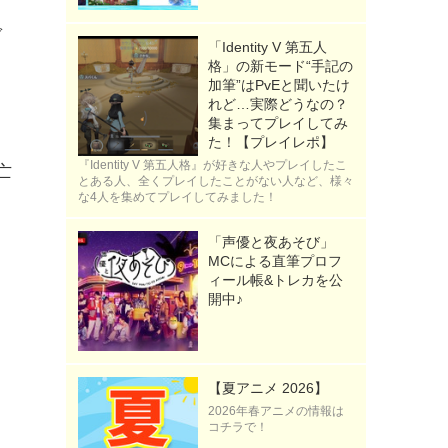
ガ
「Identity V 第五人
格」の新モード“手記の
加筆”はPvEと聞いたけ
れど…実際どうなの？
集まってプレイしてみ
た！【プレイレポ】
『Identity V 第五人格』が好きな人やプレイしたこ
亡
とある人、全くプレイしたことがない人など、様々
な4人を集めてプレイしてみました！
「声優と夜あそび」
MCによる直筆プロフ
ィール帳&トレカを公
開中♪
【夏アニメ 2026】
2026年春アニメの情報は
コチラで！