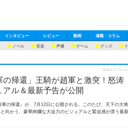
インタビュー
レビュー
動画
連載・コラム
ガ
ノベル
音楽
声優
ゲーム
グッズ
2024.4.11 Thu 12
軍の帰還」王騎が趙軍と激突！怒涛
ュアル＆最新予告が公開
将軍の帰還』が、7月12日に公開される。このたび、天下の大
へと向かう、豪華絢爛な大迫力のビジュアルと緊迫感が漂う最