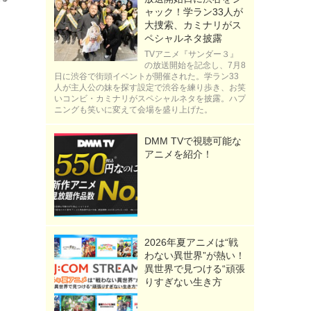
ャック！学ラン33人が
大捜索、カミナリがス
ペシャルネタ披露
TVアニメ『サンダー３』
の放送開始を記念し、7月8
日に渋谷で街頭イベントが開催された。学ラン33
人が主人公の妹を探す設定で渋谷を練り歩き、お笑
いコンビ・カミナリがスペシャルネタを披露。ハプ
ニングも笑いに変えて会場を盛り上げた。
DMM TVで視聴可能な
アニメを紹介！
2026年夏アニメは“戦
わない異世界”が熱い！
異世界で見つける“頑張
りすぎない生き方