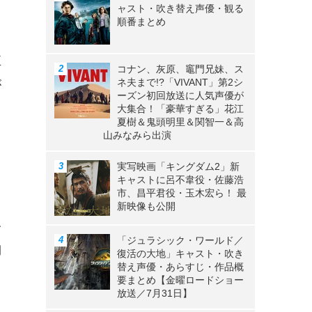
ャスト・吹き替え声優・観る
順番まとめ
正
コナン、灰原、竈門兄妹、ス
ネ夫まで!?「VIVANT」第2シ
が
ーズン初回放送に人気声優が
大集合！「豪華すぎる」花江
夏樹＆鬼頭明里＆関智一＆高
っ
山みなみら出演
ま
実写映画「キングダム2」新
キャストに呂不韋役・佐藤浩
市、昌平君役・玉木宏ら！ 最
と
新映像も公開
今
「ジュラシック・ワールド／
期
復活の大地」キャスト・吹き
替え声優・あらすじ・作品概
要まとめ【金曜ロードショー
放送／7月31日】