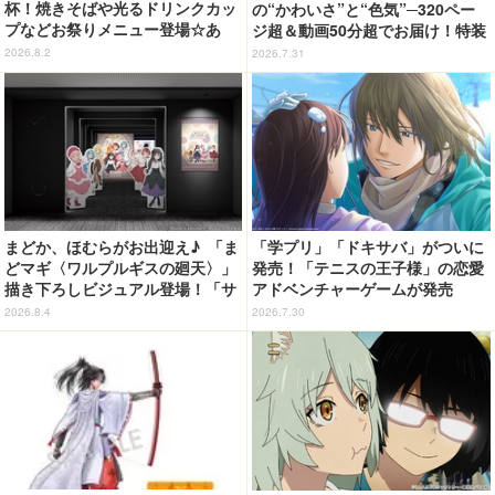
杯！焼きそばや光るドリンクカッ
の“かわいさ”と“色気”─320ペー
プなどお祭りメニュー登場☆あ
ジ超＆動画50分超でお届け！特装
の“麦わら帽子”もグッズ化!? 【U
合本版のデジタル写真集が登場
2026.8.2
2026.7.31
SJ「ワンピース・プレミア・サマ
ー」が開幕】
まどか、ほむらがお出迎え♪ 「ま
「学プリ」「ドキサバ」がついに
どマギ〈ワルプルギスの廻天〉」
発売！「テニスの王子様」の恋愛
描き下ろしビジュアル登場！「サ
アドベンチャーゲームが発売
ンシャインシティプリンスホテ
2026.8.4
2026.7.30
ル」コラボ開催