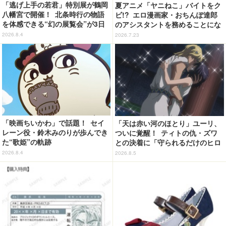
「逃げ上手の若君」特別展が鶴岡
夏アニメ「ヤニねこ」バイトをク
八幡宮で開催！ 北条時行の物語
ビ!? エロ漫画家・おちんぽ達郎
を体感できる“幻の展覧会”が3日
のアシスタントを務めることにな
間限定で登場【8/28～30】
ったヤニねこだが…第4話先行カ
2026.8.4
2026.7.23
ット
「映画ちいかわ」で話題！ セイ
「天は赤い河のほとり」ユーリ、
レーン役・鈴木みのりが歩んでき
ついに覚醒！ ティトの仇・ズワ
た“歌姫”の軌跡
との決着に「守られるだけのヒロ
インじゃなくなった」【第5話ネ
2026.8.4
2026.8.5
タバレあり反応まとめ】