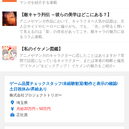
マンガを紹介する連載
【敵キャラ列伝 ～彼らの美学はどこにある？】
アニメやマンガ作品において、キャラクター人気や話題は、主
人公サイドやヒーローに偏りがち。でも、「光」が明るく輝い
て見えるのは「影」の存在があってこそ。敵キャラの魅力に迫
るコラム連載。
【私のイケメン図鑑】
アニメやマンガのキャラクターに恋したことはありますか？世
間で話題になっているキャラクター、または筆者の独断と偏見
で“イケメン”をピックアップ！ イケメンの魅力をご紹介♪
ゲーム品質チェックスタッフ/未経験歓迎/動作と表示の確認/
土日祝休み/昇給あり
株式会社プロジェクトトリガー
埼玉県
月給20万円～50万円
正社員