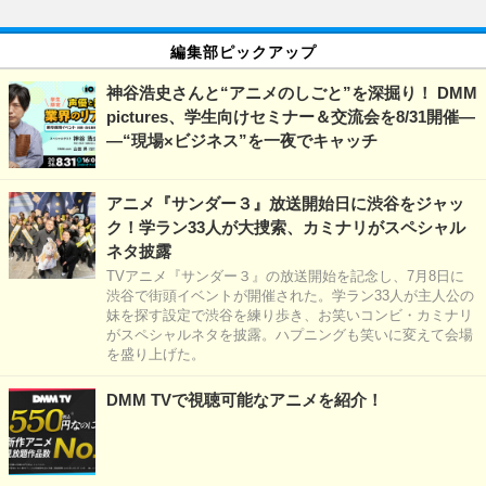
編集部ピックアップ
神谷浩史さんと“アニメのしごと”を深掘り！ DMM
pictures、学生向けセミナー＆交流会を8/31開催―
―“現場×ビジネス”を一夜でキャッチ
アニメ『サンダー３』放送開始日に渋谷をジャッ
ク！学ラン33人が大捜索、カミナリがスペシャル
ネタ披露
TVアニメ『サンダー３』の放送開始を記念し、7月8日に
渋谷で街頭イベントが開催された。学ラン33人が主人公の
妹を探す設定で渋谷を練り歩き、お笑いコンビ・カミナリ
がスペシャルネタを披露。ハプニングも笑いに変えて会場
を盛り上げた。
DMM TVで視聴可能なアニメを紹介！