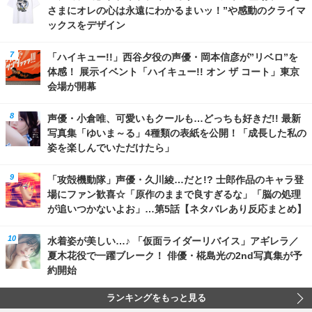
さまにオレの心は永遠にわかるまいッ！”や感動のクライマ
ックスをデザイン
「ハイキュー!!」西谷夕役の声優・岡本信彦が”リベロ”を
体感！ 展示イベント「ハイキュー!! オン ザ コート」東京
会場が開幕
声優・小倉唯、可愛いもクールも…どっちも好きだ!! 最新
写真集「ゆいま～る」4種類の表紙を公開！「成長した私の
姿を楽しんでいただけたら」
「攻殻機動隊」声優・久川綾…だと!? 士郎作品のキャラ登
場にファン歓喜☆「原作のままで良すぎるな」「脳の処理
が追いつかないよお」…第5話【ネタバレあり反応まとめ】
水着姿が美しい…♪ 「仮面ライダーリバイス」アギレラ／
夏木花役で一躍ブレーク！ 俳優・椛島光の2nd写真集が予
約開始
ランキングをもっと見る