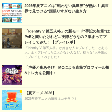
2026年夏アニメは“戦わない異世界”が熱い！ 異世
界で見つける“頑張りすぎない生き方
「Identity V 第五人格」の新モード“手記の加筆”は
PvEと聞いたけれど…実際どうなの？集まってプ
レイしてみた！【プレイレポ】
『Identity V 第五人格』が好きな人やプレイしたことある
人、全くプレイしたことがない人など、様々な4人を集め
てプレイしてみました！
「声優と夜あそび」MCによる直筆プロフィール帳
&トレカを公開中♪
【夏アニメ 2026】
2026年春アニメの情報はコチラで！