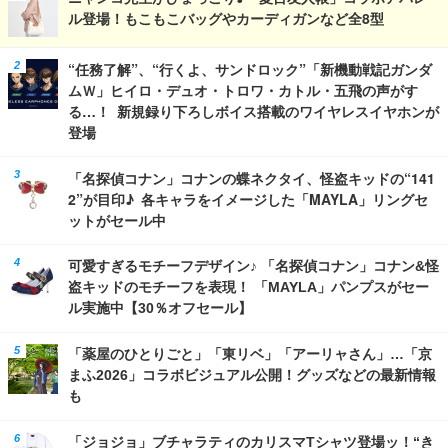
ル登場！もこもこバッグやカーディガンなど全8型
“任務了解”、“行くよ、サンドロック”「新機動戦記ガンダ
ムＷ」ヒイロ・デュオ・トロワ・カトル・五飛の声がす
る…！ 新規録り下ろしボイス搭載のワイヤレスイヤホンが
登場
「名探偵コナン」コナンの蝶ネクタイ、怪盗キッドの“141
2”が目印♪ 各キャラをイメージした「MAYLA」リングセ
ットがセール中
可愛すぎるモチーフデザイン♪ 「名探偵コナン」コナン&怪
盗キッドのモチーフを表現！ 「MAYLA」パンプスがセー
ル実施中【30％オフセール】
「薬屋のひとりごと」「東リベ」「アーリャさん」…「京
まふ2026」コラボビジュアル公開！グッズなどの最新情報
も
「ジョジョ」ブチャラティのカリスマTシャツ登場ッ！“き