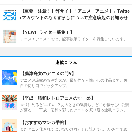
【重要・注意！】弊サイト「アニメ！アニメ！」Twitte
rアカウントのなりすましについて注意喚起のお知らせ
【NEW!! ライター募集！】
アニメ！アニメ！では、記事執筆ライターを募集しています。
連載コラム
【藤津亮太のアニメの門V】
アニメ評論家の藤津亮太が、最新作から懐かしの作品まで、独
自の切り口でピックアップ。
【平成・昭和レトロアニメのすゝめ】
令和に見ると“エモい”？あのときの気持ち、どこか懐かしい記憶
が蘇る――平成・昭和を彩ったアニメを振り返る連載コラム。
【おすすめマンガ手帖】
まだアニメ化されてはいないけれどぜひ読んでほしいおすすめ