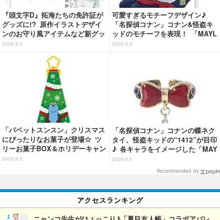
『頭文字D』拓海たちの免許証が
可愛すぎるモチーフデザイン♪
グッズに!? 原作イラストデザイ
「名探偵コナン」コナン&怪盗キ
ンのお守り風アイテムなど新グッ
ッドのモチーフを表現！ 「MAYL
ズが目白押し
A」パンプスがセール実施中【3
2026.8.3
2026.8.6
0％オフセール】
「パペットスンスン」クリスマス
「名探偵コナン」コナンの蝶ネク
にぴったりなお菓子が登場☆ ツ
タイ、怪盗キッドの“1412”が目印
リーお菓子BOX＆ホリデーキャン
♪ 各キャラをイメージした「MAY
ディ
LA」リングセットがセール中
2026.8.6
2026.8.6
Recommended by
アクセスランキング
ニャンコ先生がひょっこり♪「夏目友人帳」コラボアパレ