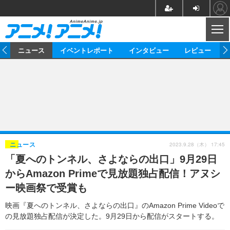
CL
ム
ニュース
イベントレポート
インタビュー
レビュー
ニュース
アニメ
映画/ドラマ
イベントレポート
マンガ
ノベル
アニメ
映画
インタビュー
音楽
声優
ライブ
舞台
スタッフ
声優
レビュー
2023.9.28（木） 17:45
ニュース
「夏へのトンネル、さよならの出口」9月29日
ゲーム
グッズ
海外イベント
ビジネス
俳優・タレント
アーティスト
アニメ
実写
動画
からAmazon Primeで見放題独占配信！アヌシ
イベント
海外
ビジネス
書評
イベント
アニメ
映画/ドラマ
連載・コラム
ー映画祭で受賞も
ゲーム
座談会
アニメ！アニメ！TV
ABEMA Cafe
映画『夏へのトンネル、さよならの出口』のAmazon Prime Videoで
の見放題独占配信が決定した。9月29日から配信がスタートする。