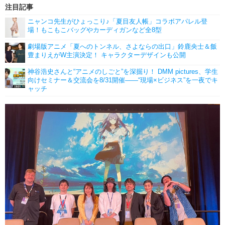
注目記事
ニャンコ先生がひょっこり♪「夏目友人帳」コラボアパレル登
場！もこもこバッグやカーディガンなど全8型
劇場版アニメ「夏へのトンネル、さよならの出口」鈴鹿央士＆飯
豊まりえがW主演決定！ キャラクターデザインも公開
神谷浩史さんと“アニメのしごと”を深掘り！ DMM pictures、学生
向けセミナー＆交流会を8/31開催――“現場×ビジネス”を一夜でキ
ャッチ