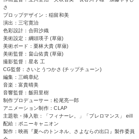
さ
プロップデザイン：稲留和美
演出：三宅寛治
色彩設計：合田沙織
美術設定：綱頭瑛子 (草薙)
美術ボード：栗林大貴 (草薙)
美術監督：畠山佑貴 (草薙)
撮影監督：星名 工
CG監督：さいとうつかさ (チップチューン)
編集：三嶋章紀
音楽：富貴晴美
音響監督：飯田里樹
制作プロデューサー：松尾亮一郎
アニメーション制作：CLAP
主題歌・挿入歌：「フィナーレ。」「プレロマンス」 eill
配給：ポニーキャニオン
製作：映画『夏へのトンネル、さよならの出口』製作委員