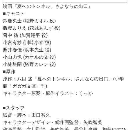
映画『夏へのトンネル、さよならの出口』
■キャスト
鈴鹿央士 (塔野カオル 役)
飯豊まりえ (花城あんず 役)
畠中 祐 (加賀翔平 役)
小宮有紗 (川崎小春 役)
照井春佳 (浜本先生 役)
小山力也 (カオルの父 役)
小林星蘭 (塔野カレン 役)
■原作
原作：八目 迷「夏へのトンネル、さよならの出口」(小学
館「ガガガ文庫」刊)
キャラクター原案・原作イラスト：くっか
■スタッフ
監督・脚本：田口智久
キャラクターデザイン・総作画監督：矢吹智美
作画監督：立川聖治 矢吹智美 長谷川亨雄 加藤やすひ