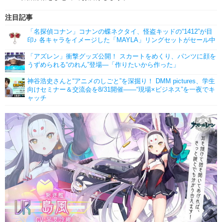
注目記事
「名探偵コナン」コナンの蝶ネクタイ、怪盗キッドの“1412”が目
印♪ 各キャラをイメージした「MAYLA」リングセットがセール中
「アズレン」衝撃グッズ公開！ スカートをめくり、パンツに顔を
うずめられる“のれん”登場―「作りたいから作った」
神谷浩史さんと“アニメのしごと”を深掘り！ DMM pictures、学生
向けセミナー＆交流会を8/31開催――“現場×ビジネス”を一夜でキ
ャッチ