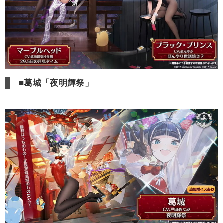
■葛城「夜明輝祭」