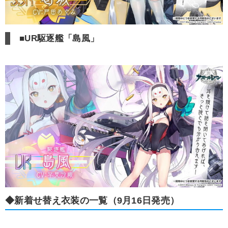
■UR駆逐艦「島風」
◆新着せ替え衣装の一覧（9月16日発売）