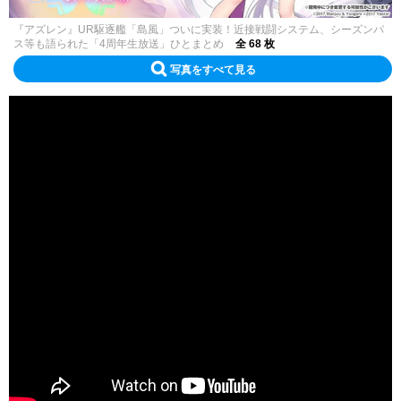
『アズレン』UR駆逐艦「島風」ついに実装！近接戦闘システム、シーズンパ
ス等も語られた「4周年生放送」ひとまとめ
全 68 枚
写真をすべて見る