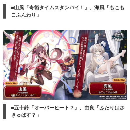
■山風「奇術タイムスタンバイ！」、海風「もこも
こふんわり」
■五十鈴「オーバーヒート？」、由良「ふたりはさ
きゅばす？」