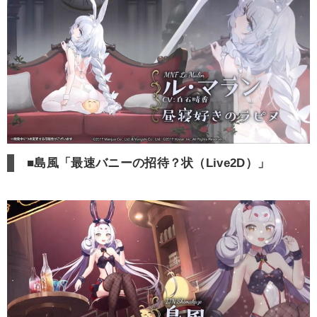
■島風「最速バニーの招待？状（Live2D）」