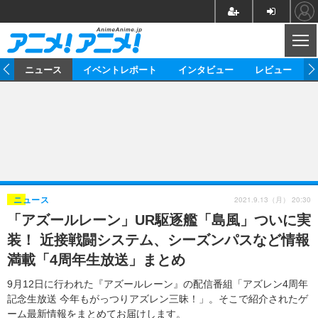
CL
ム
ニュース
イベントレポート
インタビュー
レビュー
ニュース
アニメ
映画/ドラマ
イベントレポート
マンガ
ノベル
アニメ
映画
インタビュー
音楽
声優
ライブ
舞台
スタッフ
声優
レビュー
2021.9.13（月） 20:30
ニュース
「アズールレーン」UR駆逐艦「島風」ついに実
ゲーム
グッズ
海外イベント
ビジネス
俳優・タレント
アーティスト
アニメ
実写
動画
装！ 近接戦闘システム、シーズンパスなど情報
イベント
海外
ビジネス
書評
イベント
アニメ
映画/ドラマ
連載・コラム
満載「4周年生放送」まとめ
ゲーム
座談会
アニメ！アニメ！TV
ABEMA Cafe
9月12日に行われた『アズールレーン』の配信番組「アズレン4周年
記念生放送 今年もがっつりアズレン三昧！」。そこで紹介されたゲ
ーム最新情報をまとめてお届けします。